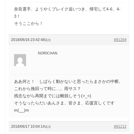
奈良選手、ようやくブレイク追いつき、帰宅して4-6、4-
3！
そうここから！
2018/06/16 23:42:48
#91204
返信
NORICHAN
ああ何と！ しばらく動かないと思ったらまさかの中断。
これから挽回って時に…。雨サス？
残念ながら再開までには離脱しそう(>_<)
そうなったらだいあんさま、皆さま、応援宜しくです
m(__)m
2018/06/17 10:04:14
#91212
返信