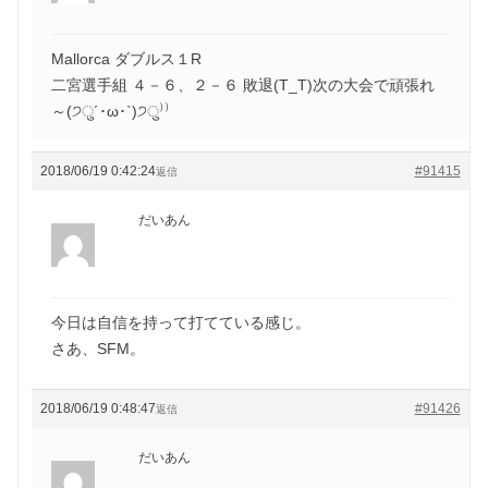
Mallorca ダブルス１R
二宮選手組 ４－６、２－６ 敗退(T_T)次の大会で頑張れ
～(੭ु´･ω･`)੭ु⁾⁾
2018/06/19 0:42:24
#91415
返信
だいあん
今日は自信を持って打てている感じ。
さあ、SFM。
2018/06/19 0:48:47
#91426
返信
だいあん