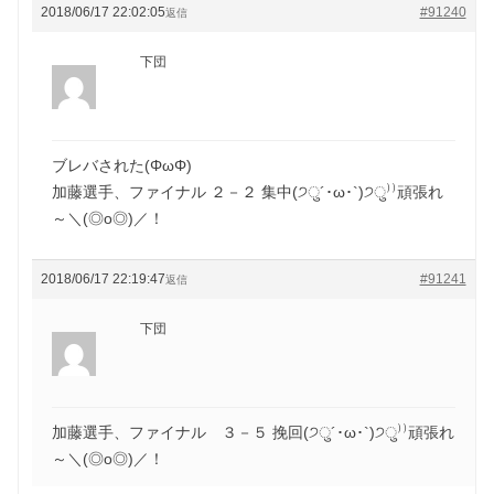
2018/06/17 22:02:05
#91240
返信
下団
ブレバされた(ΦωΦ)
加藤選手、ファイナル ２－２ 集中(੭ु´･ω･`)੭ु⁾⁾頑張れ
～＼(◎o◎)／！
2018/06/17 22:19:47
#91241
返信
下団
加藤選手、ファイナル ３－５ 挽回(੭ु´･ω･`)੭ु⁾⁾頑張れ
～＼(◎o◎)／！