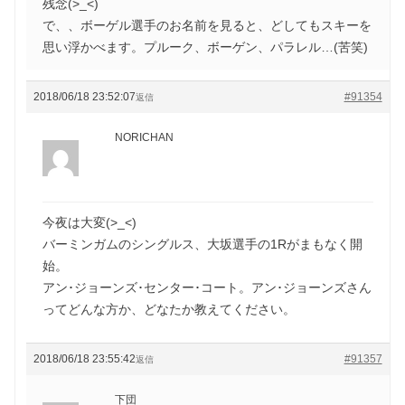
残念(>_<)
で、、ボーゲル選手のお名前を見ると、どしてもスキーを
思い浮かべます。プルーク、ボーゲン、パラレル…(苦笑)
2018/06/18 23:52:07
#91354
返信
NORICHAN
今夜は大変(>_<)
バーミンガムのシングルス、大坂選手の1Rがまもなく開
始。
アン･ジョーンズ･センター･コート。アン･ジョーンズさん
ってどんな方か、どなたか教えてください。
2018/06/18 23:55:42
#91357
返信
下団