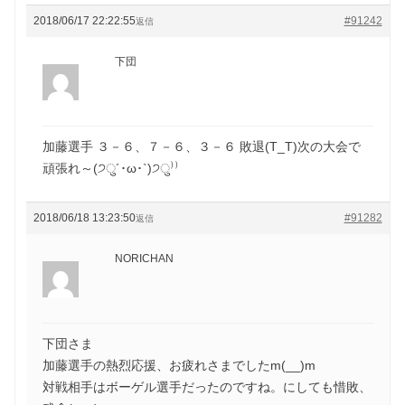
2018/06/17 22:22:55
#91242
返信
下団
加藤選手 ３－６、７－６、３－６ 敗退(T_T)次の大会で
頑張れ～(੭ु´･ω･`)੭ु⁾⁾
2018/06/18 13:23:50
#91282
返信
NORICHAN
下団さま
加藤選手の熱烈応援、お疲れさまでしたm(__)m
対戦相手はボーゲル選手だったのですね。にしても惜敗、