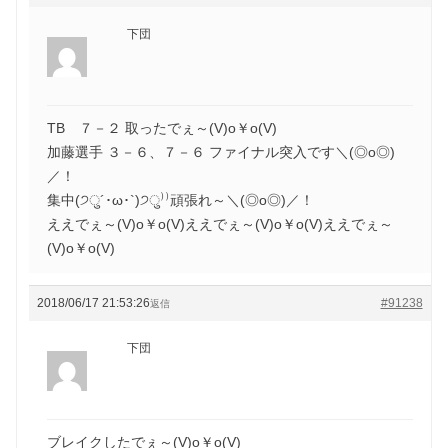
下団
TB ７－２ 取ったでぇ～(V)o￥o(V)
加藤選手 ３－６、７－６ ファイナル突入です＼(◎o◎)
／！
集中(੭ु´･ω･`)੭ु⁾⁾頑張れ～＼(◎o◎)／！
ええでぇ～(V)o￥o(V)ええでぇ～(V)o￥o(V)ええでぇ～
(V)o￥o(V)
2018/06/17 21:53:26
#91238
返信
下団
ブレイクしたでぇ～(V)o￥o(V)