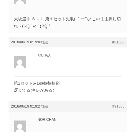
大坂選手 ６－１ 第１セット先取( ｀ー´)ノこのまま押し切
れ～(੭ु´･ω･`)੭ु⁾⁾
2018/06/19 0:19:03
#91380
返信
だいあん
第1セット6-1👍👍👍👍👍
冴えてる❗キレがある❗
2018/06/19 0:19:27
#91383
返信
NORICHAN