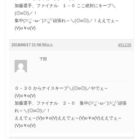
加藤選手、ファイナル １－０ ここ絶対にキープ＼
(◎o◎)／！
集中(੭ु´･ω･`)੭ु⁾⁾頑張れ～＼(◎o◎)／！ええでぇ～
(V)o￥o(V)
2018/06/17 21:56:50
#91239
返信
下団
０－３０ からナイスキープ＼(◎o◎)／やでぇ～
(V)o￥o(V)
加藤選手、ファイナル ２－０ 集中(੭ु´･ω･`)੭ु⁾⁾頑張
れ～＼(◎o◎)／！
ええでぇ～(V)o￥o(V)ええでぇ～(V)o￥o(V)ええでぇ～
(V)o￥o(V)