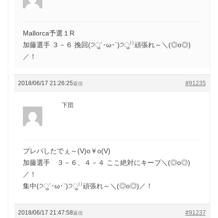
Mallorca予選１R
加藤選手 ３－６ 挽回(੭ु´･ω･`)੭ु⁾⁾頑張れ～＼(◎o◎)
／！
2018/06/17 21:26:25
#91235
返信
下団
ブレバしたでぇ～(V)o￥o(V)
加藤選手 ３－６、４－４ ここ絶対にキープ＼(◎o◎)
／！
集中(੭ु´･ω･`)੭ु⁾⁾頑張れ～＼(◎o◎)／！
2018/06/17 21:47:58
#91237
返信