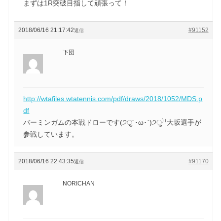
まずは1R突破目指して頑張って！
2018/06/16 21:17:42
#91152
返信
下団
http://wtafiles.wtatennis.com/pdf/draws/2018/1052/MDS.p
df
バーミンガムの本戦ドローです(੭ु´･ω･`)੭ु⁾⁾大坂選手が
参戦しています。
2018/06/16 22:43:35
#91170
返信
NORICHAN