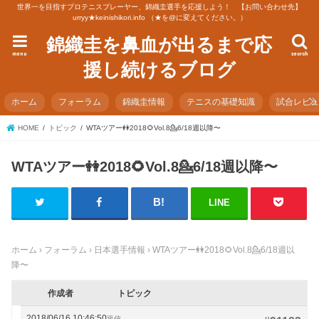
世界一を目指すプロテニスプレーヤー、錦織圭選手を応援しよう！ 【お問い合わせ先】
urryy★keinishikori.info （★を@に変えてください。）
錦織圭を鼻血が出るまで応
menu
search
援し続けるブログ
ホーム
フォーラム
錦織圭情報
テニスの基礎知識
試合レビ
HOME
トピック
WTAツアー👭2018🌻Vol.8💁6/18週以降〜
WTAツアー👭2018🌻Vol.8💁6/18週以降〜
LINE
ホーム
›
フォーラム
›
日本選手情報
›
WTAツアー👭2018🌻Vol.8💁6/18週以
降〜
作成者
トピック
2018/06/16 10:46:50
返信