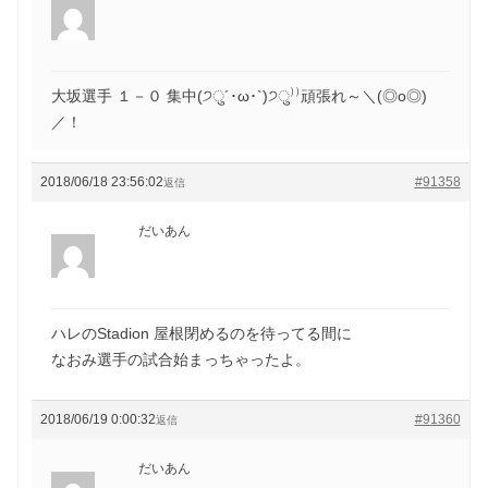
大坂選手 １－０ 集中(੭ु´･ω･`)੭ु⁾⁾頑張れ～＼(◎o◎)
／！
2018/06/18 23:56:02
#91358
返信
だいあん
ハレのStadion 屋根閉めるのを待ってる間に
なおみ選手の試合始まっちゃったよ。
2018/06/19 0:00:32
#91360
返信
だいあん