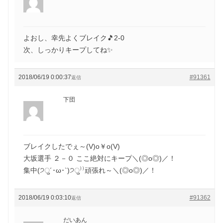
よおし、幸先よくブレイク🎵2-0
次、しっかりキープしてね✨
2018/06/19 0:00:37
#91361
返信
下団
ブレイクしたでぇ～(V)o￥o(V)
大坂選手 ２－０ ここ絶対にキープ＼(◎o◎)／！
集中(੭ु´･ω･`)੭ु⁾⁾頑張れ～＼(◎o◎)／！
2018/06/19 0:03:10
#91362
返信
だいあん