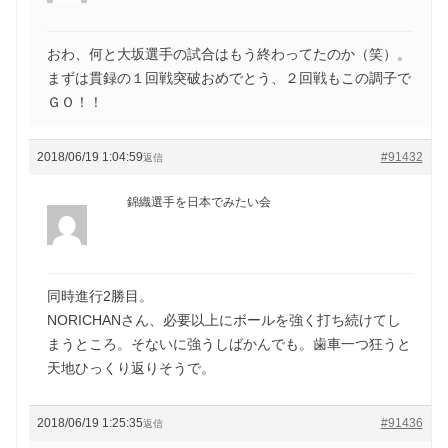
おわ、何と大坂選手の試合はもう終わってたのか（笑）。
まずは貫録の１回戦突破おめでとう、２回戦もこの調子で
ＧＯ！！
2018/06/19 1:04:59
#91432
返信
錦織選手を日本でみたい会
同時進行2勝目。
NORICHANさん、必要以上にボールを強く打ち続けてし
まうところ。そないに強うしばかんでも。歯車一つ狂うと
天地ひっくり返りそうで。
2018/06/19 1:25:35
#91436
返信