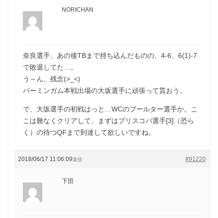
NORICHAN
奈良選手、あの後TBまで持ち込んだものの、4-6、6(1)-7
で敗退してた…。
う～ん、残念(>_<)
バーミンガム本戦出場の大坂選手に頑張って貰おう。
で、大坂選手の初戦はっと…WCのブールター選手か。こ
こは難なくクリアして、まずはプリスコバ選手[3]（恐ら
く）の待つQFまで到達して欲しいですね。
2018/06/17 11:06:09
#91220
返信
下団