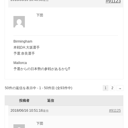
#91123
下団
Birmingham
本戦DA:大坂選手
予選:奈良選手
Mallorca
予選からの日本勢の参戦があるかな⁉️
50件の返信を表示中 - 1 - 50件目 (全93件中)
1
2
→
投稿者
返信
2018/06/16 10:51:16
#91125
返信
下団