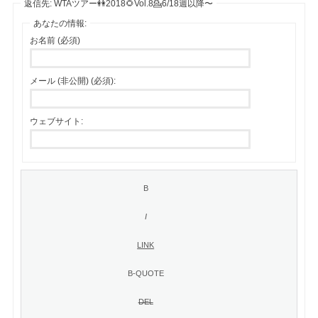
返信先: WTAツアー👭2018🌻Vol.8💁6/18週以降〜
あなたの情報:
お名前 (必須)
メール (非公開) (必須):
ウェブサイト: