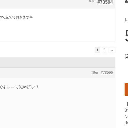
返信
#73594
ので立てておきます🙇
1
2
→
(
#73596
返信
すぅ～＼(◎o◎)／！
ン
d