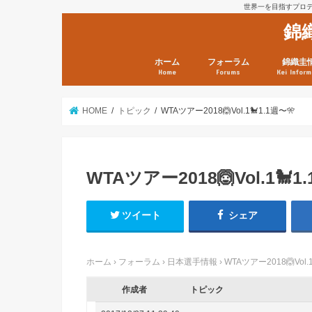
世界一を目指すプロテニ
錦
ホーム
フォーラム
錦織圭
Home
Forums
Kei Inform
日本選手情報
鼻血ブログラボ
鼻血ブログ分析班
Kei’s Me
錦織圭プ
錦織圭 戦
ランキン
錦織圭関
鼻血が出た
次は見とけ
日現在）
点）
HOME
トピック
WTAツアー2018🙆Vol.1🐩1.1週〜🎌
WTAツアー2018🙆Vol.1🐩1
ツイート
シェア
ホーム
›
フォーラム
›
日本選手情報
›
WTAツアー2018🙆Vol.
作成者
トピック