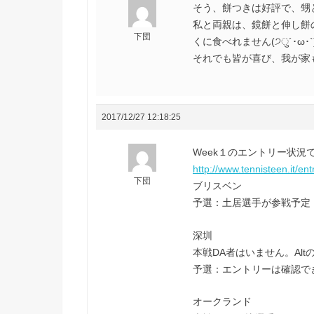
そう、餅つきは好評で、甥と
私と両親は、鏡餅と伸し餅
下団
くに食べれません(੭ु´･ω･`)
それでも皆が喜び、我が家
2017/12/27 12:18:25
Week１のエントリー状況です(
http://www.tennisteen.it/en
下団
ブリスベン
予選：土居選手が参戦予定
深圳
本戦DA者はいません。Al
予選：エントリーは確認で
オークランド