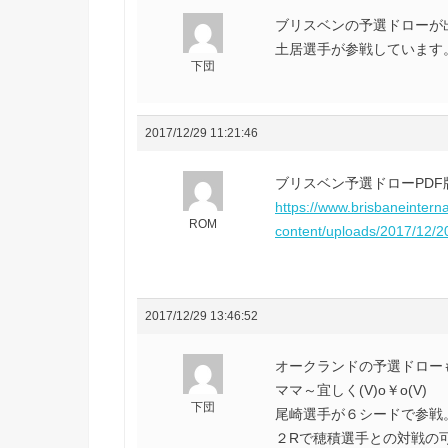
ブリスベンの予選ドローが出
土居選手が参戦しています
下団
2017/12/29 11:21:46
ブリスベン予選ドローPDF
https://www.brisbaneintern
ROM
content/uploads/2017/12
2017/12/29 13:46:52
オークランドの予選ドローも出
ママ～宜しく(V)o￥o(V)
下団
尾崎選手が６シードで参戦
２Rで穂積選手との対戦の可