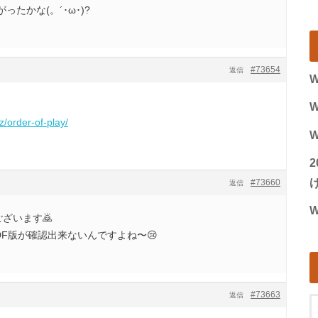
たかな(。´･ω･)?
#73654
返信
W
W
z/order-of-play/
W
げ
#73660
返信
W
ざいます🙇
DF版が確認出来ないんですよね〜😢
#73663
返信