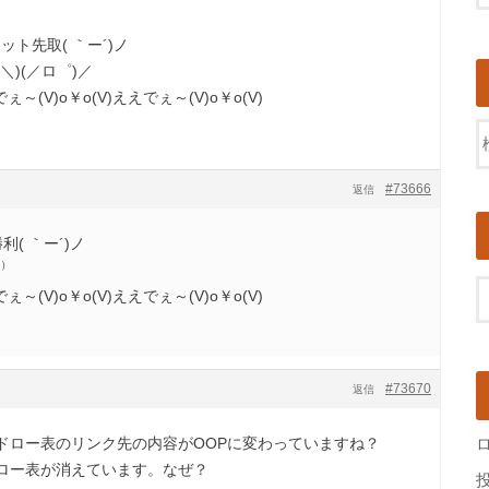
ット先取( ｀ー´)ノ
)(／ロ゜)／
ぇ～(V)o￥o(V)ええでぇ～(V)o￥o(V)
#73666
返信
( ｀ー´)ノ
⁾
ぇ～(V)o￥o(V)ええでぇ～(V)o￥o(V)
#73670
返信
ドロー表のリンク先の内容がOOPに変わっていますね？
ロー表が消えています。なぜ？