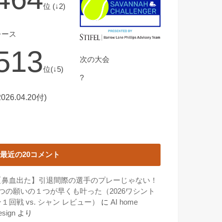
位 (↓2)
レース
513
次の大会
位(↓5)
?
2026.04.20付)
最近の20コメント
【鼻血出た】引退間際の選手のプレーじゃない！
3つの願いの１つが早くも叶った（2026ワシント
１回戦 vs. シャン レビュー）
に
AI home
esign
より