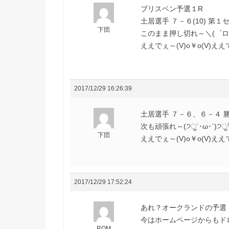
ブリスベン予選１R
土居選手 ７－６(10) 第１セ
下団
このまま押し切れ～＼(゜ロ＼
ええでぇ～(V)o￥o(V)ええで
2017/12/29 16:26:39
土居選手 ７－６、６－４ 勝利
次も頑張れ～(੭ु´･ω･`)੭ु⁾
下団
ええでぇ～(V)o￥o(V)ええで
2017/12/29 17:52:24
あれ？オークランドの予選
今はホームページからもド
ROM