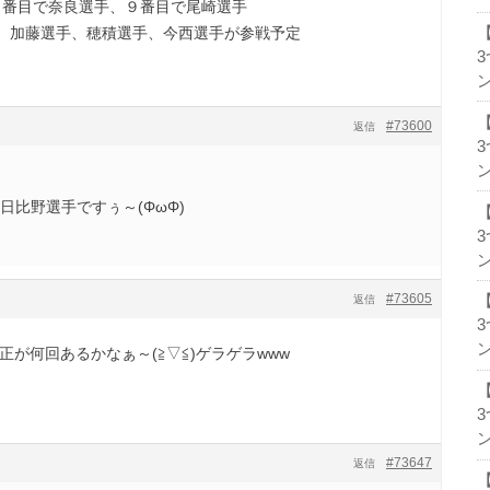
の１番目で奈良選手、９番目で尾崎選手
、加藤選手、穂積選手、今西選手が参戦予定
ン
#73600
返信
ン
日比野選手ですぅ～(ΦωΦ)
ン
#73605
返信
ン
正が何回あるかなぁ～(≧▽≦)ゲラゲラwww
ン
#73647
返信