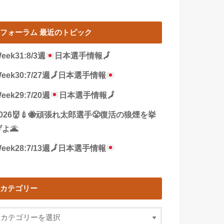
フォーラム 最近のトピック
eek31:8/3週
日本選手情報
🗾
eek30:7/27週
🗾
日本選手情報
eek29:7/20週
日本選手情報
🗾
2026👹💉🐝頑張れ太郎選手😤復活の狼煙を挙
よ🌋
eek28:7/13週
🗾
日本選手情報
カテゴリー