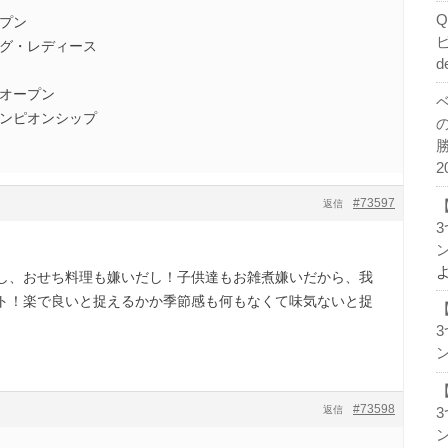
ープン
ーグ・レディース
d
・オープン
ャンピオンシップ
2
#73597
返信
ン
し、おせち料理も嫌いだし！子供達もお雑煮嫌いだから、我
ト！楽で良いと捉えるかか季節感も何もなくて味気ないと捉
ン
#73598
返信
ン