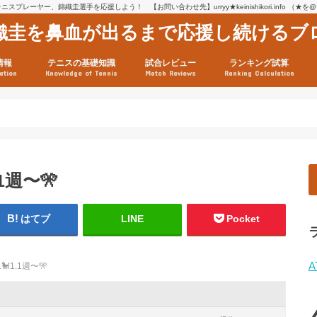
スプレーヤー、錦織圭選手を応援しよう！ 【お問い合わせ先】urryy★keinishikori.info （★
織圭を鼻血が出るまで応援し続けるブ
情報
テニスの基礎知識
試合レビュー
ランキング試算
ation
Knowledge of Tennis
Match Reviews
Ranking Calculation
ssage
ロフィール
績
グ推移
連グッズ
試合まとめ（2025年1月16
リスト（2021年8月10日時
ツアーの構造
ATPツアー ポイント表
テニス情報入手法
.1週〜🎌
はてブ
LINE
Pocket
A
1🐩1.1週〜🎌