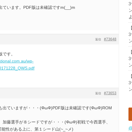
ています。PDF版は未確認ですm(__)m
ン
。
#73648
返信
ン
版です。
ational.com.au/wp-
ン
/20171228_QWS.pdf
ン
#73653
返信
ていますが・・・(ΦωΦ)PDF版は未確認です(ΦωΦ)ROM
。加藤選手が８シードですが・・・(ΦωΦ)初戦で今西選手、
@
能性がある上に、第１シード山(~_~メ)