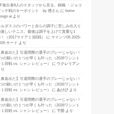
QF進出者8人のスタッツから見る、錦織 ・ジョコ
ビッチ戦のキーポイント by 禮さん
に
home
esign ai
より
ベルダスコのパワーと自らの調子に苦しみ出入り
の激しいテニス。最後は調子を上げて貴重な1
勝！（2017マイアミ3回戦）
に
マインツ05 2025-
026 サード
より
【鼻血出た】引退間際の選手のプレーじゃない！
3つの願いの１つが早くも叶った（2026ワシント
１回戦 vs. シャン レビュー）
に
ウクレリアン
より
【鼻血出た】引退間際の選手のプレーじゃない！
3つの願いの１つが早くも叶った（2026ワシント
１回戦 vs. シャン レビュー）
に
あけび
より
【鼻血出た】引退間際の選手のプレーじゃない！
3つの願いの１つが早くも叶った（2026ワシント
１回戦 vs. シャン レビュー）
に
下団
より