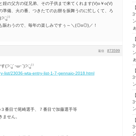
姪の父方の従兄弟、その子供まで来てくれます(V)o￥o(V)
の準備、火の番、つきたてのお餅を振舞うのに忙しくて、ろ
੭ु⁾⁾
ン
も賑わうので、毎年の楽しみですぅ～＼(◎o◎)／！
#73599
返信
ン
੭ु´･ω･`)੭ु⁾⁾
try-list/23036-wta-entry-list-1-7-gennaio-2018.html
ン
ン
tの３番目で尾崎選手、７番目で加藤選手等
きません。
ン