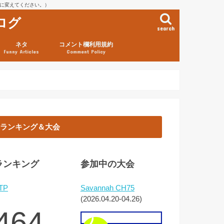
を@に変えてください。）
ログ
search
ネタ
コメント欄利用規約
Funny Articles
Comment Policy
ランキング＆大会
ランキング
参加中の大会
TP
Savannah CH75
(2026.04.20-04.26)
464