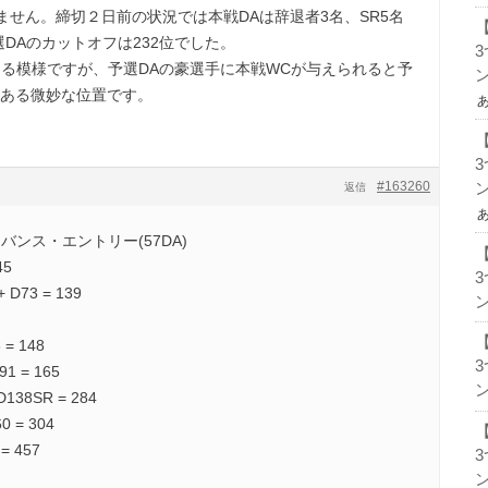
せん。締切２日前の状況では本戦DAは辞退者3名、SR5名
選DAのカットオフは232位でした。
となる模様ですが、予選DAの豪選手に本戦WCが与えられると予
ン
がある微妙な位置です。
#163260
ン
返信
ンス・エントリー(57DA)
45
D73 = 139
ン
 = 148
1 = 165
ン
D138SR = 284
0 = 304
= 457
ン