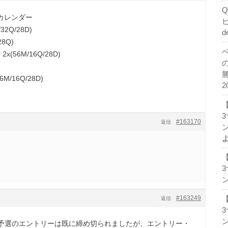
週カレンダー
32Q/28D)
d
8Q)
2x(56M/16Q/28D)
6M/16Q/28D)
2
#163170
返信
ン
ン
#163249
返信
ン
予選のエントリーは既に締め切られましたが、エントリー・