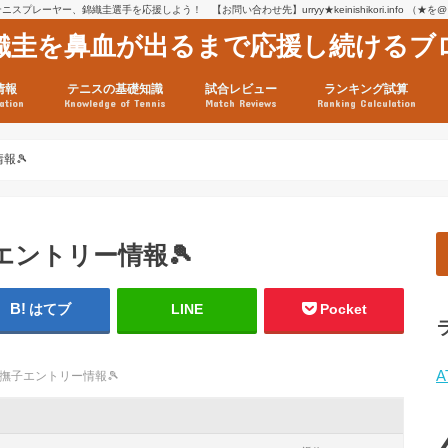
スプレーヤー、錦織圭選手を応援しよう！ 【お問い合わせ先】urryy★keinishikori.info （★
織圭を鼻血が出るまで応援し続けるブ
情報
テニスの基礎知識
試合レビュー
ランキング試算
ation
Knowledge of Tennis
Match Reviews
Ranking Calculation
ssage
ロフィール
績
グ推移
連グッズ
試合まとめ（2025年1月16
リスト（2021年8月10日時
ツアーの構造
ATPツアー ポイント表
テニス情報入手法
報🎾
子エントリー情報🎾
はてブ
LINE
Pocket
A
大和撫子エントリー情報🎾