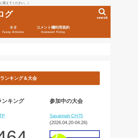
を@に変えてください。）
ログ
search
ネタ
コメント欄利用規約
Funny Articles
Comment Policy
ランキング＆大会
ランキング
参加中の大会
TP
Savannah CH75
(2026.04.20-04.26)
464