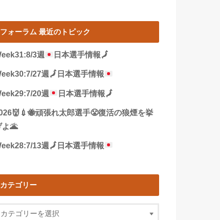
フォーラム 最近のトピック
eek31:8/3週
日本選手情報
🗾
eek30:7/27週
🗾
日本選手情報
eek29:7/20週
日本選手情報
🗾
2026👹💉🐝頑張れ太郎選手😤復活の狼煙を挙
よ🌋
eek28:7/13週
🗾
日本選手情報
カテゴリー