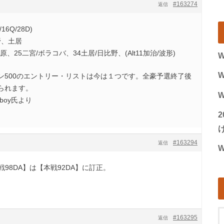
#163274
返信
16Q/28D)
野、土居
原、25二宮/ボラコバ、34土居/日比野、(Alt11加治/波形)
W
W
ン500のエントリー・リストは今は１つです。全豪予選終了後
られます。
W
ceboy氏より
げ
#163294
返信
W
本戦98DA】は【本戦92DA】に訂正。
#163295
返信