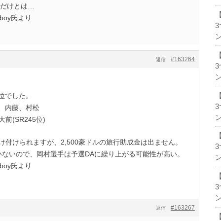
組だけとは…
ceboy氏より
ン
#163264
返信
ン
位でした。
比、内藤、村松
ン
大前(SR245位)
け付けられますが、2,500豪ドルの旅行助成金は出ません。
いないので、岡村選手は予選DAに繰り上がる可能性が高い。
ン
ceboy氏より
ン
#163267
返信