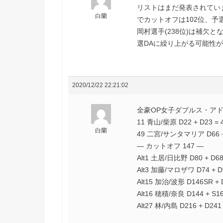
リストはまだ発表されていま
白蘭
でカットオフは102位、予
岡村選手(238位)は補欠
選DAに繰り上がる可能性
2020/12/22 22:21:02
全豪OP女子ダブルス・アドバ
11 青山/柴原 D22 + D23 = 
白蘭
49 二宮/サンタマリア D66 + 
— カットオフ 147 —
Alt1 土居/日比野 D80 + D68
Alt3 加藤/マロザワ D74 + D9
Alt15 加治/波形 D146SR + 
Alt16 穂積/奈良 D144 + S16
Alt27 林/内島 D216 + D241 