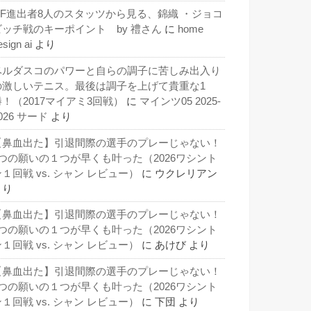
QF進出者8人のスタッツから見る、錦織 ・ジョコ
ビッチ戦のキーポイント by 禮さん
に
home
esign ai
より
ベルダスコのパワーと自らの調子に苦しみ出入り
の激しいテニス。最後は調子を上げて貴重な1
勝！（2017マイアミ3回戦）
に
マインツ05 2025-
026 サード
より
【鼻血出た】引退間際の選手のプレーじゃない！
3つの願いの１つが早くも叶った（2026ワシント
１回戦 vs. シャン レビュー）
に
ウクレリアン
より
【鼻血出た】引退間際の選手のプレーじゃない！
3つの願いの１つが早くも叶った（2026ワシント
１回戦 vs. シャン レビュー）
に
あけび
より
【鼻血出た】引退間際の選手のプレーじゃない！
3つの願いの１つが早くも叶った（2026ワシント
１回戦 vs. シャン レビュー）
に
下団
より