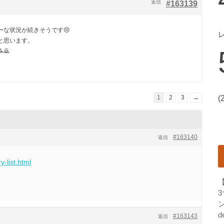
返信
#163139
ーな状況が続きそうです😢
と思います。
🙇
1
2
3
→
(
#163140
返信
y-list.html
ン
d
#163143
返信