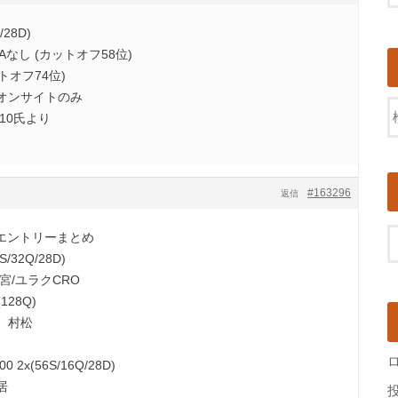
28D)
なし (カットオフ58位)
トオフ74位)
オンサイトのみ
1010氏より
#163296
返信
7週エントリーまとめ
/32Q/28D)
宮/ユラクCRO
128Q)
、村松
 2x(56S/16Q/28D)
居