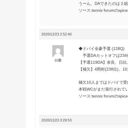
うーん、DAできたのは２
ソース:tennis forumのspi
2020/12/23 2:52:40
◆ドバイ全豪予選 (128Q)
予選DAカットオフは234
白蘭
【予選119DA】奈良、日
【補欠】4岡村(238位)、10
補欠10人まではドバイで受
本戦WCがまだ発行されて
ソース:tennis forumのspi
2020/12/23 3:29:53