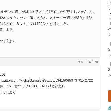
ン
ルテンス選手が辞退するという噂でしたが辞退しませんでし
産休のタウンセンド選手の2名。ストーサー選手がSRを行使
は4名で、カットオフは102位となりました。
比野、土居
ン
ceboy氏より
ン
#163270
返信
8D)
ン
twitter.com/MichalSamulski/status/1341506597370142722
、15二宮/ユラクCRO、(Alt12加治/波形)
ceboy氏より
@