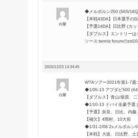
◆メルボルン250 (56S/16Q/
【本戦43DA】日本選手のDA
白蘭
【予選14DA】日比野 (カッ
【ダブルス】エントリーは
ソース:tennis forumのzsl
2020/12/23 14:34:45
WTAツアー2021年第1-
◆1/05-13 アブダビ500 (64S
白蘭
【ダブルス】青山/柴原、二
◆1/10-13 ドバイ全豪予選 (
【予選】奈良、日比、内藤
【補欠】4岡村、10大前
◆1/31-2/06 2xメルボルン500
【本戦】大坂、日比野、土