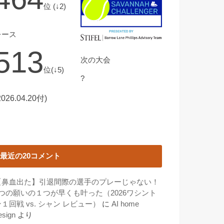
位 (↓2)
レース
513
次の大会
位(↓5)
?
2026.04.20付)
最近の20コメント
【鼻血出た】引退間際の選手のプレーじゃない！
3つの願いの１つが早くも叶った（2026ワシント
１回戦 vs. シャン レビュー）
に
AI home
esign
より