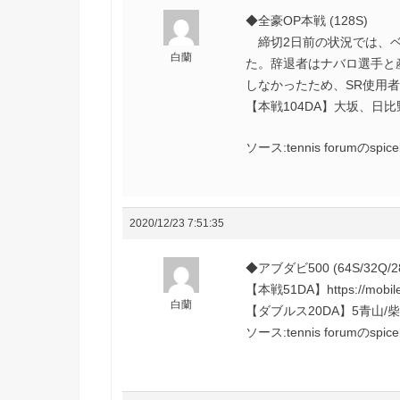
◆全豪OP本戦 (128S)
締切2日前の状況では、ベ
白蘭
た。辞退者はナバロ選手と
しなかったため、SR使用者
【本戦104DA】大坂、日
ソース:tennis forumのspi
2020/12/23 7:51:35
◆アブダビ500 (64S/32Q/2
【本戦51DA】https://mobile.
白蘭
【ダブルス20DA】5青山/柴原
ソース:tennis forumのspi