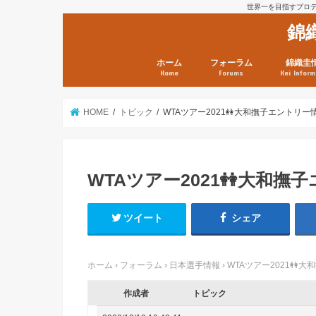
世界一を目指すプロテニ
錦
ホーム
フォーラム
錦織圭
Home
Forums
Kei Inform
日本選手情報
鼻血ブログラボ
鼻血ブログ分析班
Kei’s Me
錦織圭プ
錦織圭 戦
ランキン
錦織圭関
鼻血が出た
次は見とけ
日現在）
点）
HOME
トピック
WTAツアー2021👭大和撫子エントリー情
WTAツアー2021👭大和撫
ツイート
シェア
ホーム
›
フォーラム
›
日本選手情報
›
WTAツアー2021👭
作成者
トピック