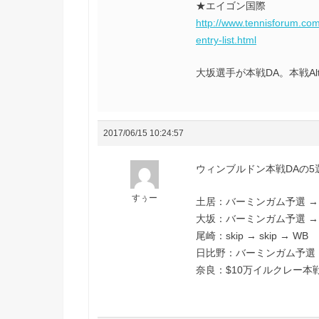
★エイゴン国際
http://www.tennisforum.co
entry-list.html
大坂選手が本戦DA。本戦A
2017/06/15 10:24:57
ウィンブルドン本戦DAの5
すぅー
土居：バーミンガム予選 → sk
大坂：バーミンガム予選 → 
尾崎：skip → skip → WB
日比野：バーミンガム予選 →
奈良：$10万イルクレー本戦 