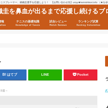
スプレーヤー、錦織圭選手を応援しよう！ 【お問い合わせ先】urryy★keinishikori.info （★
織圭を鼻血が出るまで応援し続けるブ
情報
テニスの基礎知識
試合レビュー
ランキング試算
ation
Knowledge of Tennis
Match Reviews
Ranking Calculation
ssage
ロフィール
績
グ推移
連グッズ
試合まとめ（2025年1月16
リスト（2021年8月10日時
ツアーの構造
ATPツアー ポイント表
テニス情報入手法
～
はてブ
LINE
Pocket
A
.19週～