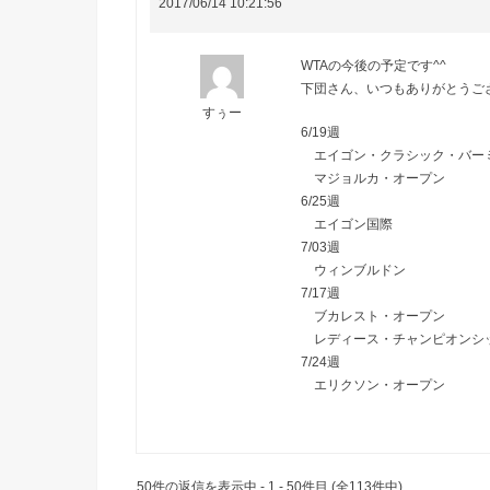
2017/06/14 10:21:56
WTAの今後の予定です^^
下団さん、いつもありがとうご
すぅー
6/19週
エイゴン・クラシック・バー
マジョルカ・オープン
6/25週
エイゴン国際
7/03週
ウィンブルドン
7/17週
ブカレスト・オープン
レディース・チャンピオンシ
7/24週
エリクソン・オープン
50件の返信を表示中 - 1 - 50件目 (全113件中)