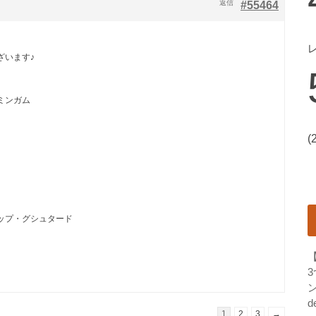
返信
#55464
ざいます♪
ミンガム
(
ップ・グシュタード
ン
d
1
2
3
→