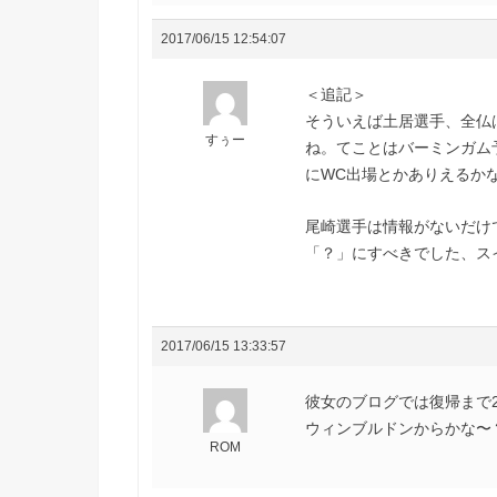
2017/06/15 12:54:07
＜追記＞
そういえば土居選手、全仏
すぅー
ね。てことはバーミンガム予
にWC出場とかありえるかな
尾崎選手は情報がないだけで
「？」にすべきでした、スイ
2017/06/15 13:33:57
彼女のブログでは復帰まで
ウィンブルドンからかな〜
ROM