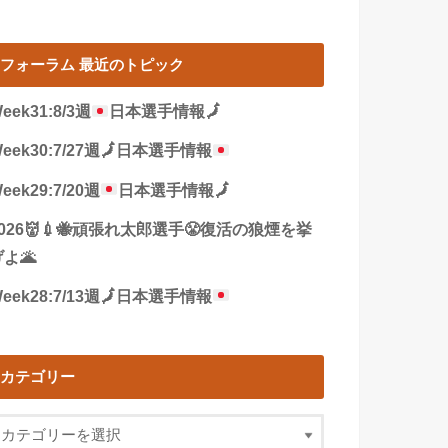
フォーラム 最近のトピック
eek31:8/3週
日本選手情報
🗾
eek30:7/27週
🗾
日本選手情報
eek29:7/20週
日本選手情報
🗾
2026👹💉🐝頑張れ太郎選手😤復活の狼煙を挙
よ🌋
eek28:7/13週
🗾
日本選手情報
カテゴリー