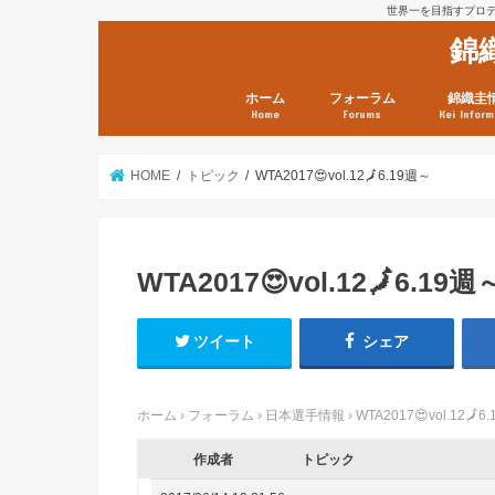
世界一を目指すプロテニ
錦
ホーム
フォーラム
錦織圭
Home
Forums
Kei Inform
日本選手情報
鼻血ブログラボ
鼻血ブログ分析班
Kei’s Me
錦織圭プ
錦織圭 戦
ランキン
錦織圭関
鼻血が出た
次は見とけ
日現在）
点）
HOME
トピック
WTA2017😍vol.12🗾6.19週～
WTA2017😍vol.12🗾6.19週
ツイート
シェア
ホーム
›
フォーラム
›
日本選手情報
›
WTA2017😍vol.12🗾6
作成者
トピック