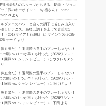
QF進出者8人のスタッツから見る、錦織 ・ジョコ
ビッチ戦のキーポイント by 禮さん
に
home
esign ai
より
ベルダスコのパワーと自らの調子に苦しみ出入り
の激しいテニス。最後は調子を上げて貴重な1
勝！（2017マイアミ3回戦）
に
マインツ05 2025-
026 サード
より
【鼻血出た】引退間際の選手のプレーじゃない！
3つの願いの１つが早くも叶った（2026ワシント
１回戦 vs. シャン レビュー）
に
ウクレリアン
より
【鼻血出た】引退間際の選手のプレーじゃない！
3つの願いの１つが早くも叶った（2026ワシント
１回戦 vs. シャン レビュー）
に
あけび
より
【鼻血出た】引退間際の選手のプレーじゃない！
3つの願いの１つが早くも叶った（2026ワシント
１回戦 vs. シャン レビュー）
に
下団
より