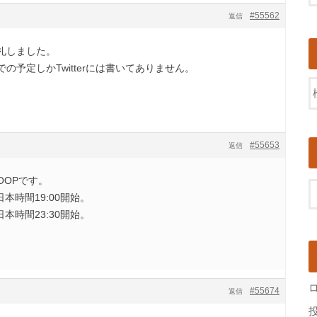
#55562
返信
礼しました。
の予定しかTwitterには書いてありません。
#55653
返信
OOPです。
本時間19:00開始。
本時間23:30開始。
#55674
返信