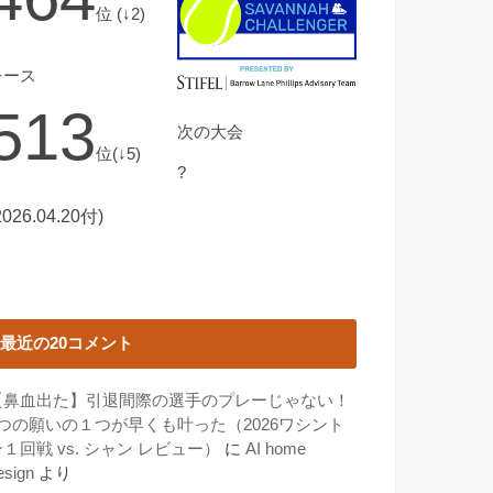
位 (↓2)
レース
513
次の大会
位(↓5)
?
2026.04.20付)
最近の20コメント
【鼻血出た】引退間際の選手のプレーじゃない！
3つの願いの１つが早くも叶った（2026ワシント
１回戦 vs. シャン レビュー）
に
AI home
esign
より