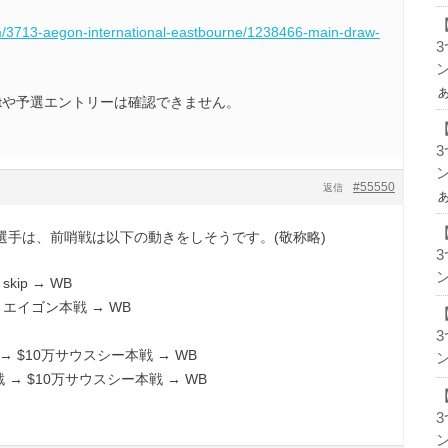
m/3713-aegon-international-eastbourne/1238466-main-draw-
ン
ltや予選エントリーは確認できません。
ン
#55550
返信
選手は、前哨戦は以下の動きをしそうです。(敬称略)
ン
ip → WB
エイゴン本戦 → WB
 $10万サウスシー本戦 → WB
ン
→ $10万サウスシー本戦 → WB
ン