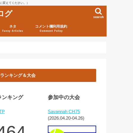
を@に変えてください。）
ログ
search
ネタ
コメント欄利用規約
Funny Articles
Comment Policy
ランキング＆大会
ランキング
参加中の大会
TP
Savannah CH75
(2026.04.20-04.26)
464