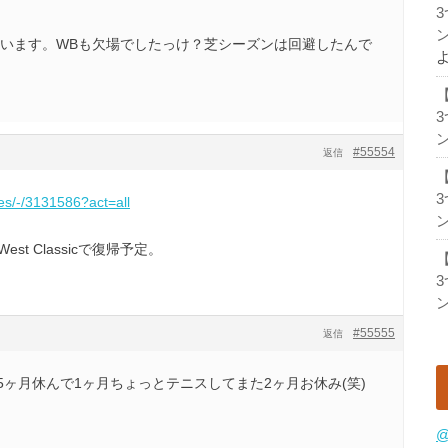
ン
ざいます。WBも欠場でしたっけ？芝シーズンは回避したんで
ン
#55554
返信
les/-/3131586?act=all
ン
 West Classicで復帰予定。
ン
#55555
返信
。15ヶ月休んで1ヶ月ちょっとテニスしてまた2ヶ月お休み(笑)
@