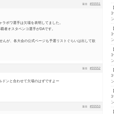
#55551
返信
ン
シャラポワ選手は欠場を表明してました。
RG覇者オスタペンコ選手がDAです。
ン
ませんが、各大会の公式ページも予選リストぐらいは出して欲
ン
#55552
返信
ルドンと合わせて欠場のはずですよー
ン
ン
#55553
返信