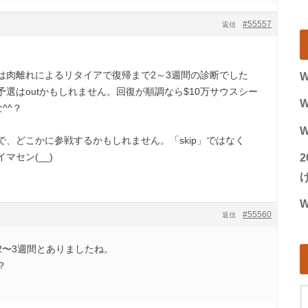
#55557
返信
は肉離れによるリタイアで復帰まで2～3週間の診断でした
W
選はoutかもしれません。回復が順調なら$10万サウスシー
W
^^？
W
、どこかに参戦するかもしれません。「skip」ではなく
マセン(__)
げ
W
#55560
返信
2〜3週間とありましたね。
？