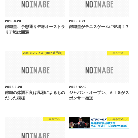
2010.4.28
2009.4.21
錦織圭、予想通りデ杯オーストラ
錦織圭がテニスゲームに登場！？
リア戦は回避
2008メンフィス（RMK選手権）
ニュース
2008.2.28
2008.12.19
錦織の体調不良は風邪によるもの
ジャパン・オープン、ＡＩＧがス
だった模様
ポンサー撤退
ニュース
ニュース