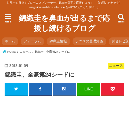
世界一を目指すプロテニスプレーヤー、錦織圭選手を応援しよう！ 【お問い合わせ先】
urryy★keinishikori.info （★を@に変えてください。）
錦織圭を鼻血が出るまで応
menu
search
援し続けるブログ
ホーム
フォーラム
錦織圭情報
テニスの基礎知識
試合レビ
HOME
ニュース
錦織圭、全豪第24シードに
2012.01.09
ニュース
錦織圭、全豪第24シードに
LINE