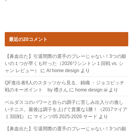
最近の20コメント
【鼻血出た】引退間際の選手のプレーじゃない！3つの願
いの１つが早くも叶った（2026ワシントン１回戦 vs. シ
ャン レビュー）
に
AI home design
より
QF進出者8人のスタッツから見る、錦織 ・ジョコビッチ
戦のキーポイント by 禮さん
に
home design ai
より
ベルダスコのパワーと自らの調子に苦しみ出入りの激し
いテニス。最後は調子を上げて貴重な1勝！（2017マイア
ミ3回戦）
に
マインツ05 2025-2026 サード
より
【鼻血出た】引退間際の選手のプレーじゃない！3つの願