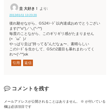
圭 大好き！
より:
2012/01/11 13:23:20
後れ馳せながら、GS24ｼｰﾄﾞ以内達成おめでとうござい
ます
(*^o^)／
＼(^-^*)
毎度のことながら、このギリギリ感がたまりません
(=゜ω゜)ﾉ
やっぱり圭は”持ってる”んだなぁ〜、素晴らしい
このｼｰﾄﾞを生かして、GSの2週目も暴れまわってく
れ〜
(‘-^*)ok
引用
返信
コメントを残す
メールアドレスが公開されることはありません。
※
が付いている
欄は必須項目です