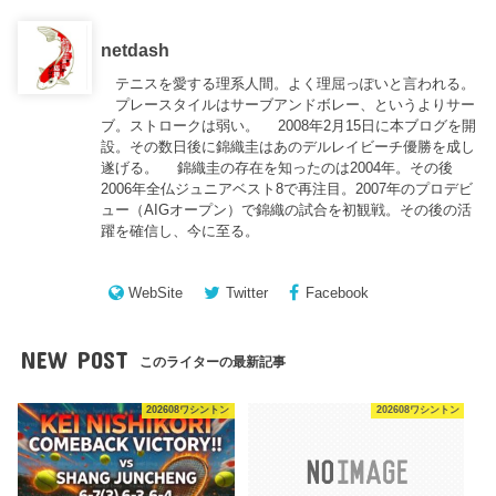
netdash
テニスを愛する理系人間。よく理屈っぽいと言われる。
プレースタイルはサーブアンドボレー、というよりサー
ブ。ストロークは弱い。 2008年2月15日に本ブログを開
設。その数日後に錦織圭はあのデルレイビーチ優勝を成し
遂げる。 錦織圭の存在を知ったのは2004年。その後
2006年全仏ジュニアベスト8で再注目。2007年のプロデビ
ュー（AIGオープン）で錦織の試合を初観戦。その後の活
躍を確信し、今に至る。
WebSite
Twitter
Facebook
NEW POST
このライターの最新記事
202608ワシントン
202608ワシントン