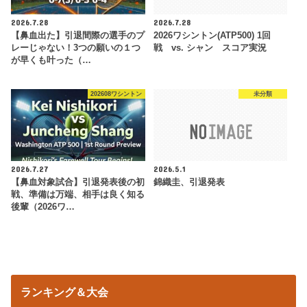
2026.7.28
2026.7.28
【鼻血出た】引退間際の選手のプ
2026ワシントン(ATP500) 1回
レーじゃない！3つの願いの１つ
戦 vs. シャン スコア実況
が早くも叶った（…
202608ワシントン
未分類
2026.7.27
2026.5.1
【鼻血対象試合】引退発表後の初
錦織圭、引退発表
戦、準備は万端、相手は良く知る
後輩（2026ワ…
ランキング＆大会