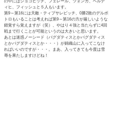
の中にはジョコビッチ、フェレール、ツォンガ、ベルデ
ィヒ、フィッシュと５人もいます。
第9～第16には天敵・ティプサレビッチ、0勝2敗のデルポ
トロもいることは考えれば第9～第16の方が厳しいような
錯覚すら覚えますが（笑）、やはり４強と当たらずに4回
戦まで行くことが可能というのは大きいと思います。
あとは迷惑ノーシード（バグダティスとかバグダティス
とかバグダティスとか・・・）が錦織山に入ってこなけ
ればいいのですが・・・。まあ、入ってきても今度は雪
辱を果たしますけどね！