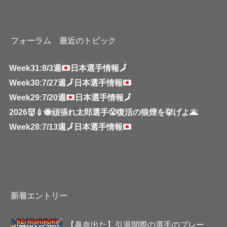
フォーラム 最近のトピック
Week31:8/3週
日本選手情報
🗾
Week30:7/27週
🗾
日本選手情報
Week29:7/20週
日本選手情報
🗾
2026👹💉🐝頑張れ太郎選手😤復活の狼煙を挙げよ🌋
Week28:7/13週
🗾
日本選手情報
新着エントリー
【鼻血出た】引退間際の選手のプレー