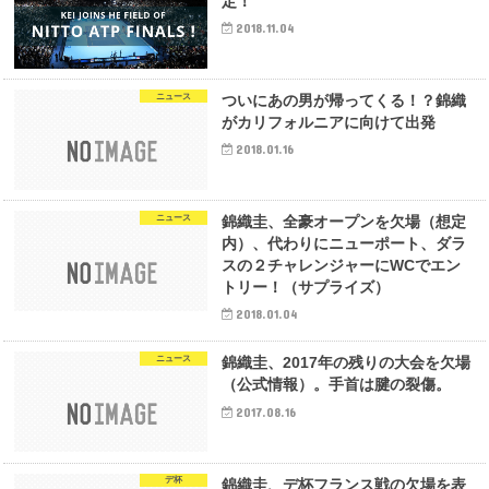
定！
2018.11.04
ニュース
ついにあの男が帰ってくる！？錦織
がカリフォルニアに向けて出発
2018.01.16
ニュース
錦織圭、全豪オープンを欠場（想定
内）、代わりにニューポート、ダラ
スの２チャレンジャーにWCでエン
トリー！（サプライズ）
2018.01.04
ニュース
錦織圭、2017年の残りの大会を欠場
（公式情報）。手首は腱の裂傷。
2017.08.16
デ杯
錦織圭、デ杯フランス戦の欠場を表