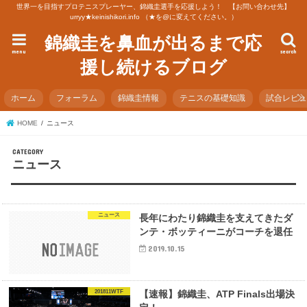
世界一を目指すプロテニスプレーヤー、錦織圭選手を応援しよう！ 【お問い合わせ先】
urryy★keinishikori.info （★を@に変えてください。）
錦織圭を鼻血が出るまで応
menu
search
援し続けるブログ
ホーム
フォーラム
錦織圭情報
テニスの基礎知識
試合レビ
HOME
ニュース
ニュース
ニュース
長年にわたり錦織圭を支えてきたダ
ンテ・ボッティーニがコーチを退任
2019.10.15
201811WTF
【速報】錦織圭、ATP Finals出場決