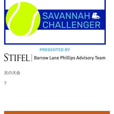
次の大会
?