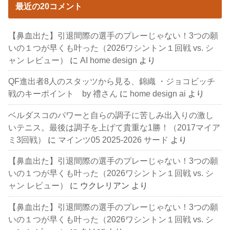
最近の20コメント
【鼻血出た】引退間際の選手のプレーじゃない！3つの願
いの１つが早くも叶った（2026ワシントン１回戦 vs. シ
ャン レビュー）
に
AI home design
より
QF進出者8人のスタッツから見る、錦織 ・ジョコビッチ
戦のキーポイント by 禮さん
に
home design ai
より
ベルダスコのパワーと自らの調子に苦しみ出入りの激し
いテニス。最後は調子を上げて貴重な1勝！（2017マイア
ミ3回戦）
に
マインツ05 2025-2026 サード
より
【鼻血出た】引退間際の選手のプレーじゃない！3つの願
いの１つが早くも叶った（2026ワシントン１回戦 vs. シ
ャン レビュー）
に
ウクレリアン
より
【鼻血出た】引退間際の選手のプレーじゃない！3つの願
いの１つが早くも叶った（2026ワシントン１回戦 vs. シ