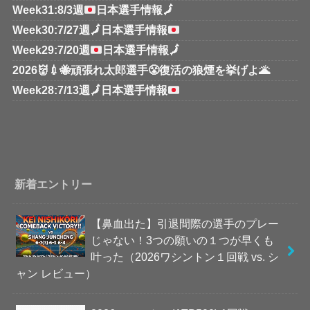
Week31:8/3週
日本選手情報
🗾
Week30:7/27週
🗾
日本選手情報
Week29:7/20週
日本選手情報
🗾
2026👹💉🐝頑張れ太郎選手😤復活の狼煙を挙げよ🌋
Week28:7/13週
🗾
日本選手情報
新着エントリー
【鼻血出た】引退間際の選手のプレー
じゃない！3つの願いの１つが早くも
叶った（2026ワシントン１回戦 vs. シ
ャン レビュー）