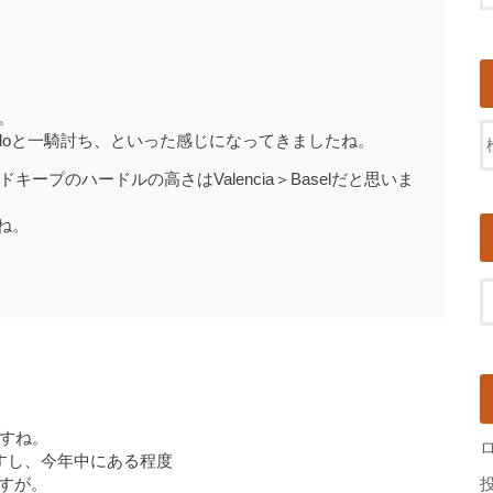
。
edoと一騎討ち、といった感じになってきましたね。
ープのハードルの高さはValencia＞Baselだと思いま
ね。
ますね。
すし、今年中にある程度
すが。