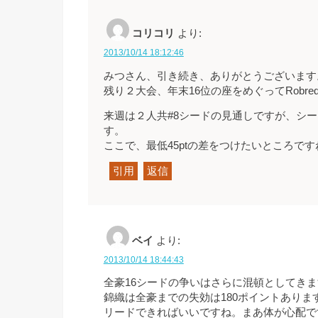
コリコリ
より:
2013/10/14 18:12:46
みつさん、引き続き、ありがとうございます
残り２大会、年末16位の座をめぐってRobr
来週は２人共#8シードの見通しですが、シードキ
す。
ここで、最低45ptの差をつけたいところです
引用
返信
ベイ
より:
2013/10/14 18:44:43
全豪16シードの争いはさらに混頓としてき
錦織は全豪までの失効は180ポイントありま
リードできればいいですね。まあ体が心配で