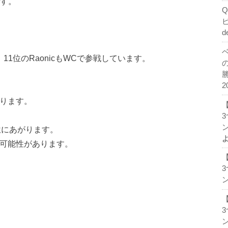
です。
）
d
ます。11位のRaonicもWCで参戦しています。
2
替わります。
ン
８位にあがります。
になる可能性があります。
ン
ン