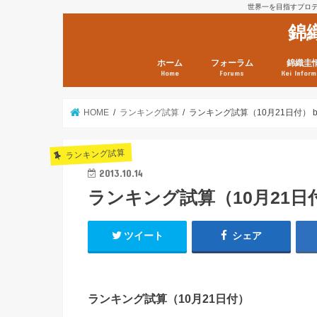
世界一を目指すプロテニ
錦
ホーム
フォーラム
錦織圭
Home
Forums
Kei Inform
日本選手情報
鼻血ブログラボ
鼻血ブログ分析班
Kei’s Me
錦織圭プ
錦織圭 戦
ランキン
錦織圭関
鼻血が出た
次は見とけ
日現在）
点）
HOME
ランキング試算
ランキング試算（10月21日付） 
ランキング試算
2013.10.14
ランキング試算（10月21日
ツイート
シェア
ランキング試算（10月21日付）