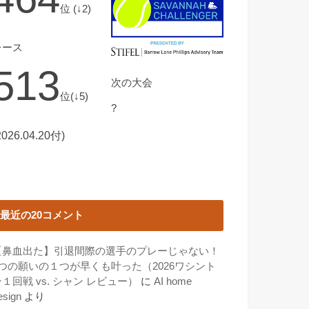
位 (↓2)
レース
513
次の大会
位(↓5)
?
2026.04.20付)
最近の20コメント
【鼻血出た】引退間際の選手のプレーじゃない！
3つの願いの１つが早くも叶った（2026ワシント
１回戦 vs. シャン レビュー）
に
AI home
esign
より