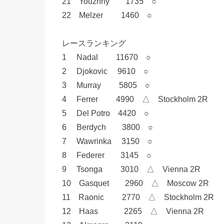
21 Youzhny 1735 ○
22 Melzer 1460 ○
レースランキング
1 Nadal 11670 ○
2 Djokovic 9610 ○
3 Murray 5805 ○
4 Ferrer 4990 △ Stockholm 2R
5 Del Potro 4420 ○
6 Berdych 3800 ○
7 Wawrinka 3150 ○
8 Federer 3145 ○
9 Tsonga 3010 △ Vienna 2R
10 Gasquet 2960 △ Moscow 2R
11 Raonic 2770 △ Stockholm 2R
12 Haas 2265 △ Vienna 2R