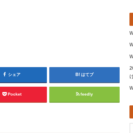
W
W
W
シェア
はてブ
げ
W
Pocket
feedly