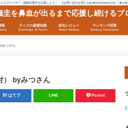
スプレーヤー、錦織圭選手を応援しよう！ 【お問い合わせ先】urryy★keinishikori.info （★
織圭を鼻血が出るまで応援し続けるブ
情報
テニスの基礎知識
試合レビュー
ランキング試算
ation
Knowledge of Tennis
Match Reviews
Ranking Calculation
ssage
ロフィール
績
グ推移
連グッズ
試合まとめ（2025年1月16
リスト（2021年8月10日時
ツアーの構造
ATPツアー ポイント表
テニス情報入手法
byみつさん
付） byみつさん
はてブ
LINE
Pocket
A