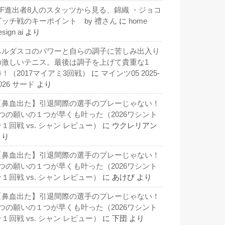
QF進出者8人のスタッツから見る、錦織 ・ジョコ
ビッチ戦のキーポイント by 禮さん
に
home
esign ai
より
ベルダスコのパワーと自らの調子に苦しみ出入り
の激しいテニス。最後は調子を上げて貴重な1
勝！（2017マイアミ3回戦）
に
マインツ05 2025-
026 サード
より
【鼻血出た】引退間際の選手のプレーじゃない！
3つの願いの１つが早くも叶った（2026ワシント
１回戦 vs. シャン レビュー）
に
ウクレリアン
より
【鼻血出た】引退間際の選手のプレーじゃない！
3つの願いの１つが早くも叶った（2026ワシント
１回戦 vs. シャン レビュー）
に
あけび
より
【鼻血出た】引退間際の選手のプレーじゃない！
3つの願いの１つが早くも叶った（2026ワシント
１回戦 vs. シャン レビュー）
に
下団
より