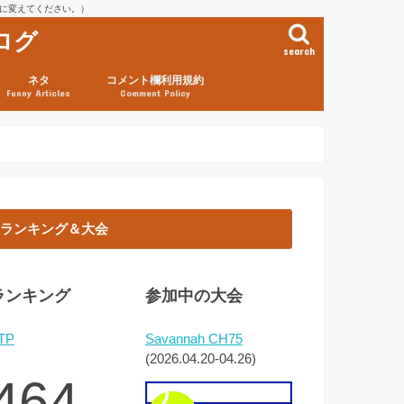
を@に変えてください。）
ログ
search
ネタ
コメント欄利用規約
Funny Articles
Comment Policy
ランキング＆大会
ランキング
参加中の大会
TP
Savannah CH75
(2026.04.20-04.26)
464