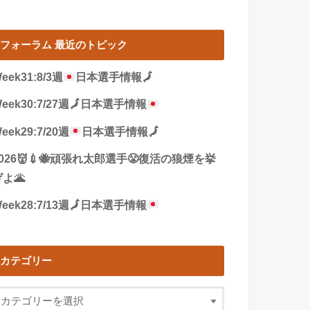
フォーラム 最近のトピック
eek31:8/3週
日本選手情報
🗾
eek30:7/27週
🗾
日本選手情報
eek29:7/20週
日本選手情報
🗾
2026👹💉🐝頑張れ太郎選手😤復活の狼煙を挙
よ🌋
eek28:7/13週
🗾
日本選手情報
カテゴリー