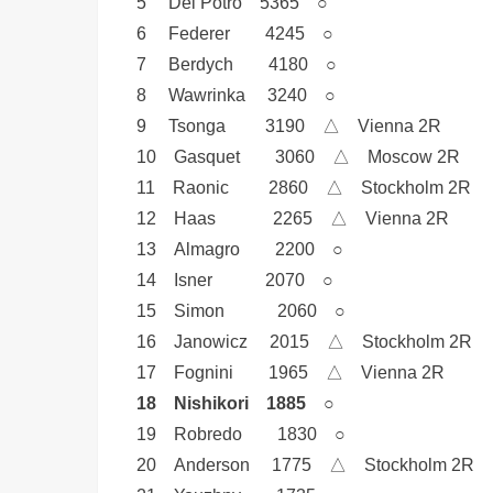
5 Del Potro 5365 ○
6 Federer 4245 ○
7 Berdych 4180 ○
8 Wawrinka 3240 ○
9 Tsonga 3190 △ Vienna 2R
10 Gasquet 3060 △ Moscow 2R
11 Raonic 2860 △ Stockholm 2R
12 Haas 2265 △ Vienna 2R
13 Almagro 2200 ○
14 Isner 2070 ○
15 Simon 2060 ○
16 Janowicz 2015 △ Stockholm 2R
17 Fognini 1965 △ Vienna 2R
18 Nishikori 1885 ○
19 Robredo 1830 ○
20 Anderson 1775 △ Stockholm 2R