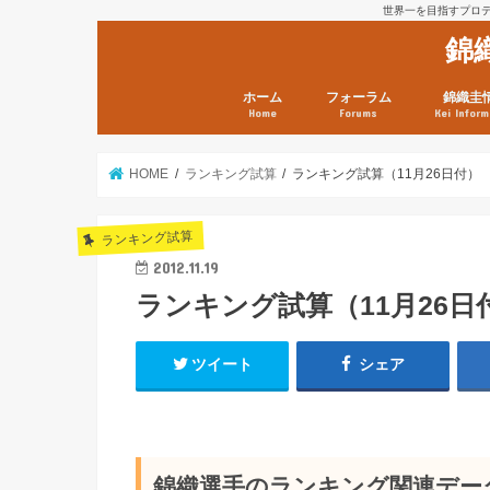
世界一を目指すプロテニ
錦
ホーム
フォーラム
錦織圭
Home
Forums
Kei Inform
日本選手情報
鼻血ブログラボ
鼻血ブログ分析班
Kei’s Me
錦織圭プ
錦織圭 戦
ランキン
錦織圭関
鼻血が出た
次は見とけ
日現在）
点）
HOME
ランキング試算
ランキング試算（11月26日
ランキング試算
2012.11.19
ランキング試算（11月2
ツイート
シェア
錦織選手のランキング関連データ