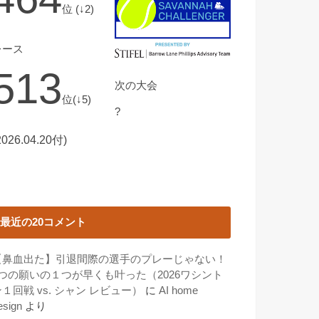
位 (↓2)
レース
513
次の大会
位(↓5)
?
2026.04.20付)
最近の20コメント
【鼻血出た】引退間際の選手のプレーじゃない！
3つの願いの１つが早くも叶った（2026ワシント
１回戦 vs. シャン レビュー）
に
AI home
esign
より