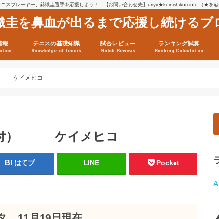
スプレーヤー、錦織圭選手を応援しよう！ 【お問い合わせ先】urryy★keinishikori.info （★
織圭を鼻血が出るまで応援し続けるブ
情報
テニスの基礎知識
試合レビュー
ランキング試算
ation
Knowledge of Tennis
Match Reviews
Ranking Calculation
ssage
ロフィール
績
グ推移
連グッズ
試合まとめ（2025年1月16
リスト（2021年8月10日時
ツアーの構造
ATPツアー ポイント表
テニス情報入手法
付） ケイメヒコ
6日付） ケイメヒコ
はてブ
LINE
Pocket
A
 11月19日現在