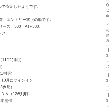
ュールで安定したようです。
d
数、エントリー状況の順です。
ズ、500：ATP500、
ンス）
2
可（11/21判明）
ン
明）
/21判明）
ition 10月にサインイン
ン
/28判明）
aw ＤＡ（12/5判明）
a 日本開催
ン