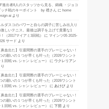
QF進出者8人のスタッツから見る、錦織 ・ジョコ
ビッチ戦のキーポイント by 禮さん
に
home
esign ai
より
ベルダスコのパワーと自らの調子に苦しみ出入り
の激しいテニス。最後は調子を上げて貴重な1
勝！（2017マイアミ3回戦）
に
マインツ05 2025-
026 サード
より
【鼻血出た】引退間際の選手のプレーじゃない！
3つの願いの１つが早くも叶った（2026ワシント
１回戦 vs. シャン レビュー）
に
ウクレリアン
より
【鼻血出た】引退間際の選手のプレーじゃない！
3つの願いの１つが早くも叶った（2026ワシント
１回戦 vs. シャン レビュー）
に
あけび
より
【鼻血出た】引退間際の選手のプレーじゃない！
3つの願いの１つが早くも叶った（2026ワシント
１回戦 vs. シャン レビュー）
に
下団
より