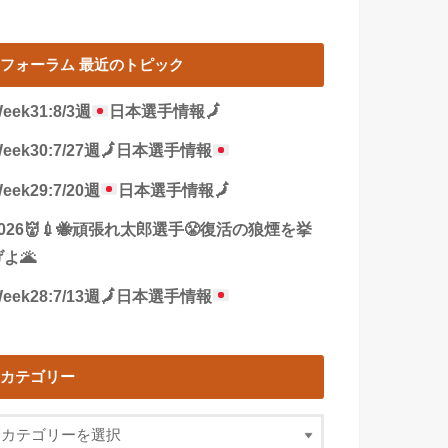
フォーラム 最近のトピック
eek31:8/3週
日本選手情報
🗾
eek30:7/27週
🗾
日本選手情報
eek29:7/20週
日本選手情報
🗾
2026👹💉🐝頑張れ太郎選手😤復活の狼煙を挙
よ🌋
eek28:7/13週
🗾
日本選手情報
カテゴリー