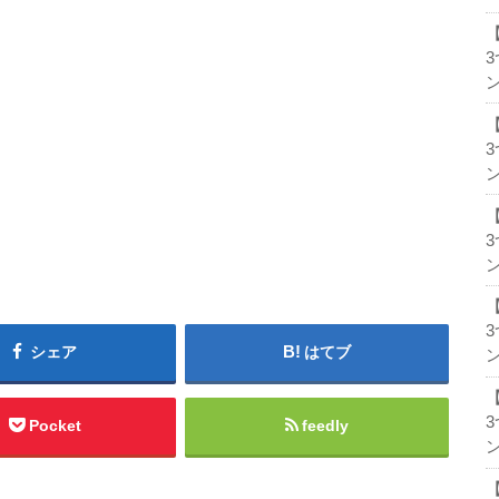
ン
ン
ン
シェア
はてブ
ン
Pocket
feedly
ン