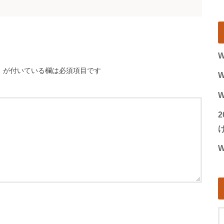
W
※
が付いている欄は必須項目です
W
W
げ
W