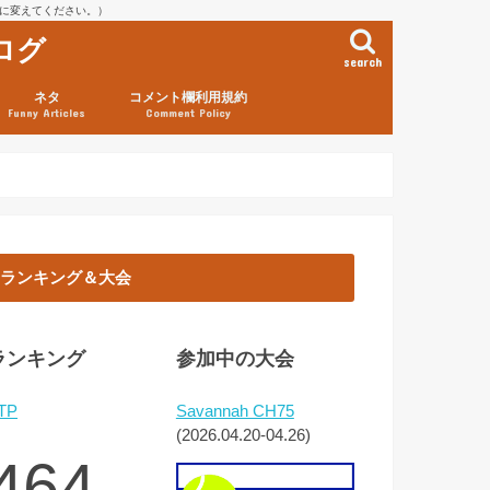
を@に変えてください。）
ログ
search
ネタ
コメント欄利用規約
Funny Articles
Comment Policy
ランキング＆大会
ランキング
参加中の大会
TP
Savannah CH75
(2026.04.20-04.26)
464