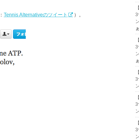
：
Tennis Alternativeのツイート
）。
ン
ン
ン
ン
ン