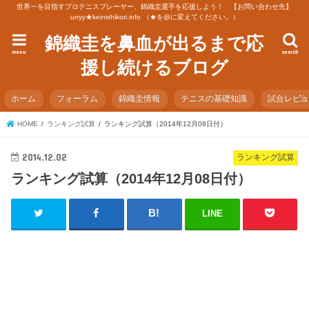
世界一を目指すプロテニスプレーヤー、錦織圭選手を応援しよう！ 【お問い合わせ先】
urryy★keinishikori.info （★を@に変えてください。）
錦織圭を鼻血が出るまで応
menu
search
援し続けるブログ
ホーム
フォーラム
錦織圭情報
テニスの基礎知識
試合レビ
HOME
ランキング試算
ランキング試算（2014年12月08日付）
2014.12.02
ランキング試算
ランキング試算（2014年12月08日付）
LINE