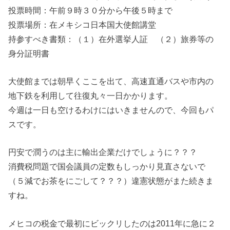
投票時間：午前９時３０分から午後５時まで
投票場所：在メキシコ日本国大使館講堂
持参すべき書類：（１）在外選挙人証 （２）旅券等の
身分証明書
大使館までは朝早くここを出て、高速直通バスや市内の
地下鉄を利用して往復丸々一日かかります。
今週は一日も空けるわけにはいきませんので、今回もパ
スです。
円安で潤うのは主に輸出企業だけでしょうに？？？
消費税問題で国会議員の定数もしっかり見直さないで
（５減でお茶をにごして？？？）違憲状態がまた続きま
すね。
メヒコの税金で最初にビックリしたのは2011年に急に２