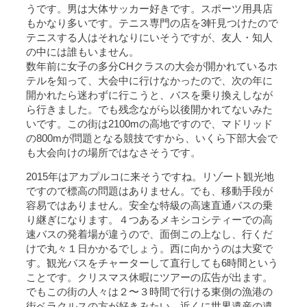
うです。男は大体サッカー好きです。スポーツ用具店
もかなり多いです。テニス専門の店を3軒見つけたので
テニスする人はそれなりにいそうですが、友人・知人
の中には誰もいません。
数年前に女子の多分CHクラスの大会が開かれているホ
テルを知って、大会中に行けなかったので、次の年に
開かれたら迷わずに行こうと、バスを乗り換えしなが
ら行きました。でも残念ながら以後開かれてないみた
いです。この街は2100mの高地ですので、マドリッド
の800mが問題となる競技ですから、いくら下部大会で
も大会向けの場所ではなさそうです。
2015年はアカプルコに来そうですね。リゾート観光地
ですので標高の問題はありません。でも、移動手段が
容易ではありません。安全な特級の高速直通バスの乗
り継ぎになります。４つあるメキシコシティーでの高
速バスの発着場が違うので、面倒この上なし、行くだ
けで丸々１日かかるでしょう。西に向かうのは大変で
す。観光バスをチャーターして直行しても6時間という
ことです。クリスマス休暇にツアーの広告が出ます。
でもこの街の人々は２〜３時間で行ける東側の漁港の
街ベラクルスの方が好きみたい。近くに世界遺産の遺