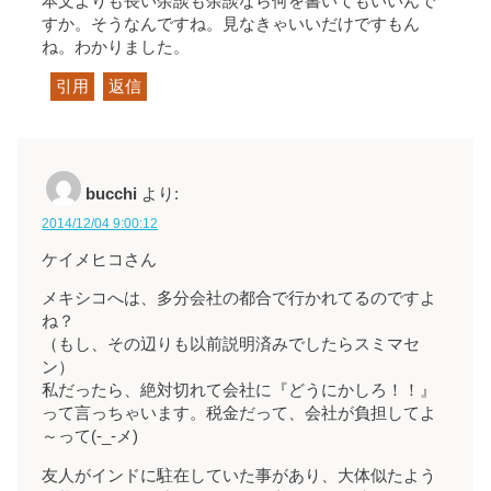
本文よりも長い余談も余談なら何を書いてもいいんで
すか。そうなんですね。見なきゃいいだけですもん
ね。わかりました。
引用
返信
bucchi
より:
2014/12/04 9:00:12
ケイメヒコさん
メキシコへは、多分会社の都合で行かれてるのですよ
ね？
（もし、その辺りも以前説明済みでしたらスミマセ
ン）
私だったら、絶対切れて会社に『どうにかしろ！！』
って言っちゃいます。税金だって、会社が負担してよ
～って(-_-メ)
友人がインドに駐在していた事があり、大体似たよう