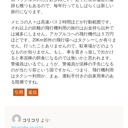
跡も幾つもあるので、毎年行ってもしばらくは新しい
旅行になります。
メヒコの人々は高速バス２時間ほどが行動範囲です。
それ以上の距離の飛行機利用の旅行はお金持ち以外で
は滅多にしません。アカプルコへの飛行機代は５万円
ほどです。20Km郊外の飛行場へはタクシーしか有りま
せん。行ったことありませんので。駐車場がどのよう
なものか知りません。もし、車を置きっ放しで出かけ
ると車泥棒の餌食になるのでは無いかと思われます。
警備員はいるでしょうが、警備員が泥棒の手先になる
のが当たり前という国ですから。つまり、飛行機利用
はタクシー利用か、まぁ、運転手付きの自家用車のあ
る階層ですね。
引用
返信
コリコリ
より:
2014/12/04 10:27:02