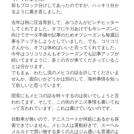
前もブロック分けしてあったのですが、ハッキリ分か
るように書き直しました。
去年は秋に圧迫骨折して、みつさんがピンチヒッター
してくれてました。オフにケガあけでも今シーズンに
向けてデータ準備や記事のためオフシーズンも毎週記
事をアップをしようとしていました。でも、コリコリ
さんから、オフは休めばいいと言ってくれてました。
今年はコリコリさんもオフシーズンでも記事アップが
続いてますように、多くの方が来てくださっているこ
とは分かります。
でもまぁ、わたし流のメヒコの話を許してくださいま
せんか。面白いかどうかは別のして、海外事情を知っ
て欲しいと思っています。
団長にもメヒコの話を時々するのは良いでしょうと言
われてます。そして、この街のテニス事情も書いてね
って言われています。これは書けていないのです。
自動車が無いので、テニスコートが何処にあるかも探
索できていません。メヒコ人は運動好きで、スーペル
メルカドで買い物する多くの人はジム通いも普通のよ