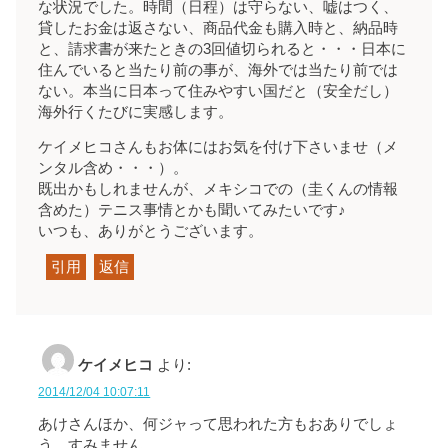
な状況でした。時間（日程）は守らない、嘘はつく、
貸したお金は返さない、商品代金も購入時と、納品時
と、請求書が来たときの3回値切られると・・・日本に
住んでいると当たり前の事が、海外では当たり前では
ない。本当に日本って住みやすい国だと（安全だし）
海外行くたびに実感します。
ケイメヒコさんもお体にはお気を付け下さいませ（メ
ンタル含め・・・）。
既出かもしれませんが、メキシコでの（圭くんの情報
含めた）テニス事情とかも聞いてみたいです♪
いつも、ありがとうございます。
引用
返信
ケイメヒコ
より:
2014/12/04 10:07:11
あけさんほか、何ジャって思われた方もおありでしょ
う。すみません。