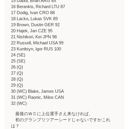
15 Dabul, Brian ARG 85
16 Berankis, Richard LTU 87
17 Dodig, Ivan CRO 88
18 Lacko, Lukas SVK 89
19 Brown, Dustin GER 92
20 Hajek, Jan CZE 95
21 Nishikori, Kei JPN 98
22 Russell, Michael USA 99
23 Kunitsyn, Igor RUS 100
24 (SE)
25 (SE)
26 (Q)
27 (Q)
28 (Q)
29 (Q)
30 (WC) Blake, James USA
31 (WC) Raonic, Milos CAN
32 (WC)
最後のＷＣに上位選手さえ来なければ、
初のグランプリツアーシードじゃないですかこれ
は？