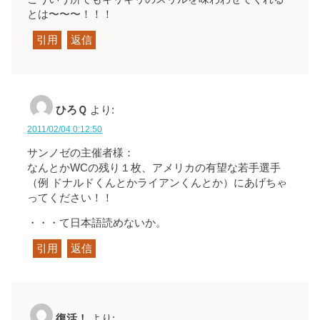
とは〜〜〜！！！
引用
返信
ひろＱ
より:
2011/02/04 0:12:50
サンノゼの主催者様：
なんとかWCの残り１枚、アメリカの有望な若手選手
（例 ドナルドくんとかライアンくんとか）にあげちゃ
ってください！！
・・・て日本語読めないか。
引用
返信
復活！
より: