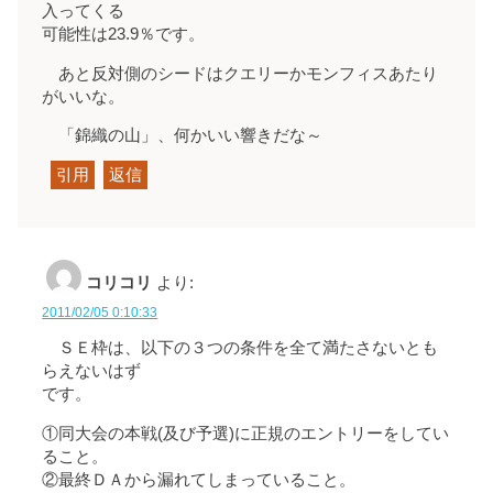
入ってくる
可能性は23.9％です。
あと反対側のシードはクエリーかモンフィスあたり
がいいな。
「錦織の山」、何かいい響きだな～
引用
返信
コリコリ
より:
2011/02/05 0:10:33
ＳＥ枠は、以下の３つの条件を全て満たさないとも
らえないはず
です。
①同大会の本戦(及び予選)に正規のエントリーをしてい
ること。
②最終ＤＡから漏れてしまっていること。