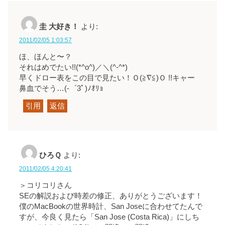
圭 大好き！
より:
2011/02/05 1:03:57
ほ、ほんと〜？
それはめでたい!!(*^o^)／
＼(^-^*)
早くドロー表をこの目
で見たい！Ｏ(≧∇≦)Ｏ !!キャー
鼻血でそう…(-゜3ﾟ)ﾉｵﾘｮ
引用
返信
ひろＱ
より:
2011/02/05 4:20:41
＞コリコリさん
SEの解説および時差の修正、ありがとうございます！
僕のMacBookの世界時計、San Joseに合わせてたんで
すが、今良く見たら「San Jose (Costa Rica)」にしち