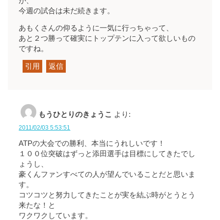
が、
今週の試合は未だ続きます。
あもくさんの仰るように一気に行っちゃって、
あと２つ勝って確実にトップテンに入って欲しいもの
ですね。
引用
返信
もうひとりのきょうこ
より:
2011/02/03 5:53:51
ATPの大会での勝利、本当にうれしいです！
１００位突破はずっと添田選手は目標にしてきたでし
ょうし、
豪くんファンすべての人が望んでいることだと思いま
す。
コツコツと努力してきたことが実を結ぶ時がとうとう
来たな！と
ワクワクしています。