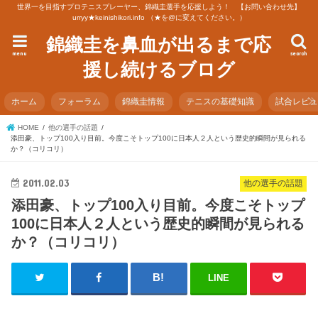
世界一を目指すプロテニスプレーヤー、錦織圭選手を応援しよう！ 【お問い合わせ先】
urryy★keinishikori.info （★を@に変えてください。）
錦織圭を鼻血が出るまで応
menu
search
援し続けるブログ
ホーム
フォーラム
錦織圭情報
テニスの基礎知識
試合レビ
HOME
他の選手の話題
添田豪、トップ100入り目前。今度こそトップ100に日本人２人という歴史的瞬間が見られる
か？（コリコリ）
2011.02.03
他の選手の話題
添田豪、トップ100入り目前。今度こそトップ
100に日本人２人という歴史的瞬間が見られる
か？（コリコリ）
LINE