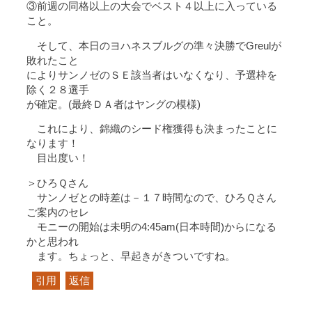
③前週の同格以上の大会でベスト４以上に入っている
こと。
そして、本日のヨハネスブルグの準々決勝でGreulが
敗れたこと
によりサンノゼのＳＥ該当者はいなくなり、予選枠を
除く２８選手
が確定。(最終ＤＡ者はヤングの模様)
これにより、錦織のシード権獲得も決まったことに
なります！
目出度い！
＞ひろＱさん
サンノゼとの時差は－１７時間なので、ひろＱさん
ご案内のセレ
モニーの開始は未明の4:45am(日本時間)からになる
かと思われ
ます。ちょっと、早起きがきついですね。
引用
返信