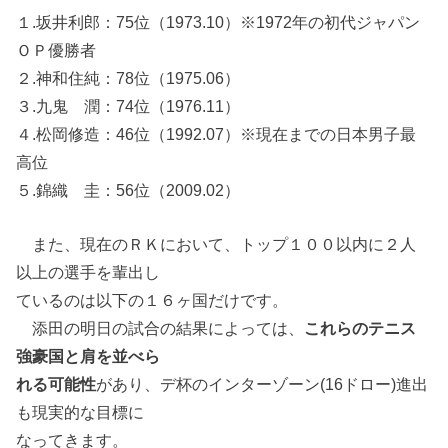
１.坂井利郎：75位（1973.10）※1972年の初代ジャパン
ＯＰ優勝者
２.神和住純：78位（1975.06）
３.九鬼 潤：74位（1976.11）
４.松岡修造：46位（1992.07）※現在までの日本男子最
高位
５.錦織 圭：56位（2009.02）
また、現在のＲＫにおいて、トップ１００以内に２人
以上の選手を輩出し
ているのは以下の１６ヶ国だけです。
添田の明日の試合の結果によっては、
これらのテニス
強豪国と肩を並べら
れる可能性
があり、デ杯のインターゾーン(16ドロー)進出
も現実的な目標に
なってきます。