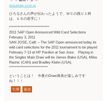
2011/02/04 13:25:16
ひろＱさんの声が伝わったようで、ＷＣの残り１枠
は、ＵＳの若手に！
****************************
2011 SAP Open Announced Wild Card Selections
February 3, 2011
SAN JOSE, Calif. – The SAP Open announced today its
wild card selections for the 2011 tournament to be played
February 7-13 at HP Pavilion at San Jose. Playing in
the Singles Main Draw will be James Blake (USA), Milos
Raonic (CAN) and Bradley Klahn (USA).
***************************
ということは！ 今夜のDraw発表が楽しみです
ね！！！
引用
返信