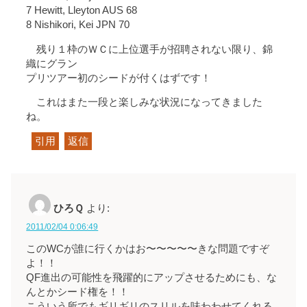
7 Hewitt, Lleyton AUS 68
8 Nishikori, Kei JPN 70
残り１枠のＷＣに上位選手が招聘されない限り、錦
織にグラン
プリツアー初のシードが付くはずです！
これはまた一段と楽しみな状況になってきました
ね。
引用
返信
ひろＱ
より:
2011/02/04 0:06:49
このWCが誰に行くかはお〜〜〜〜〜きな問題ですぞ
よ！！
QF進出の可能性を飛躍的にアップさせるためにも、な
んとかシード権を！！
こういう所でもギリギリのスリルを味わわせてくれる