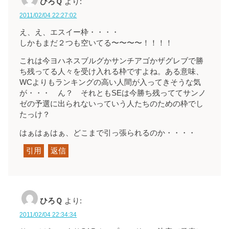
ひろＱ
より:
2011/02/04 22:27:02
え、え、エスイー枠・・・・
しかもまだ２つも空いてる〜〜〜〜！！！！
これは今ヨハネスブルグかサンチアゴかザグレブで勝
ち残ってる人々を受け入れる枠ですよね。ある意味、
WCよりもランキングの高い人間が入ってきそうな気
が・・・ ん？ それともSEは今勝ち残っててサンノ
ゼの予選に出られないっていう人たちのための枠でし
たっけ？
はぁはぁはぁ、どこまで引っ張られるのか・・・・
引用
返信
ひろＱ
より:
2011/02/04 22:34:34