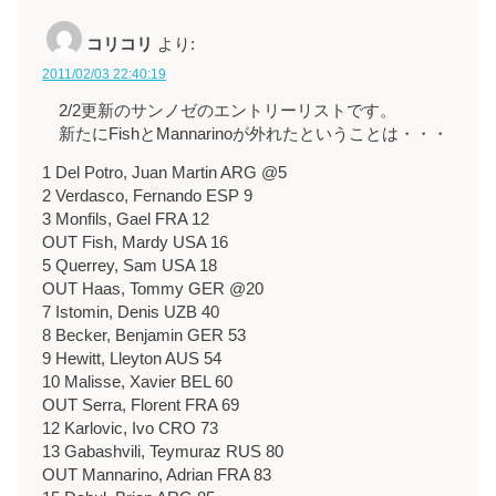
コリコリ
より:
2011/02/03 22:40:19
2/2更新のサンノゼのエントリーリストです。
新たにFishとMannarinoが外れたということは・・・
1 Del Potro, Juan Martin ARG @5
2 Verdasco, Fernando ESP 9
3 Monfils, Gael FRA 12
OUT Fish, Mardy USA 16
5 Querrey, Sam USA 18
OUT Haas, Tommy GER @20
7 Istomin, Denis UZB 40
8 Becker, Benjamin GER 53
9 Hewitt, Lleyton AUS 54
10 Malisse, Xavier BEL 60
OUT Serra, Florent FRA 69
12 Karlovic, Ivo CRO 73
13 Gabashvili, Teymuraz RUS 80
OUT Mannarino, Adrian FRA 83