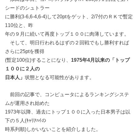
シードのシュトラー
に勝利(3-6,6-4,6-4)して20ptをゲット、2/7付のＲＫで暫定
110位と、昨
年の９月に続いて再度トップ１００に肉薄しています。
そして、明日行われるはずの２回戦でもし勝利すれば
さらに25ptを獲得
(暫定100位)することになり、
1975年4月以来の「トップ
１００に２人の
日本人」
状態となる可能性があります。
前回の記事で、コンピュータによるランキングシステ
ムが運用され始めた
1973年以降、過去にトップ１００に入った日本男子は以
下の５人(ｷｬﾘｱﾊｲの
時系列順)しかいないことを紹介しました。