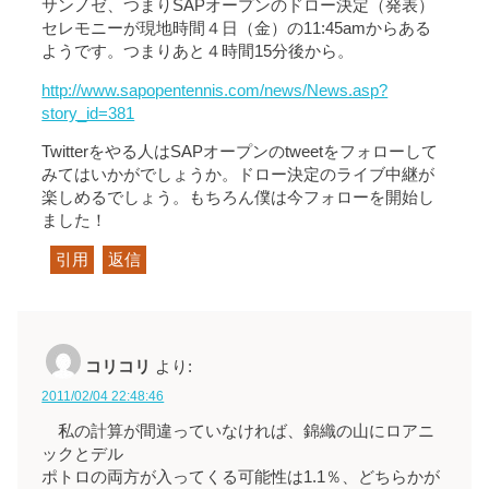
サンノゼ、つまりSAPオープンのドロー決定（発表）
セレモニーが現地時間４日（金）の11:45amからある
ようです。つまりあと４時間15分後から。
http://www.sapopentennis.com/news/News.asp?
story_id=381
Twitterをやる人はSAPオープンのtweetをフォローして
みてはいかがでしょうか。ドロー決定のライブ中継が
楽しめるでしょう。もちろん僕は今フォローを開始し
ました！
引用
返信
コリコリ
より:
2011/02/04 22:48:46
私の計算が間違っていなければ、錦織の山にロアニ
ックとデル
ポトロの両方が入ってくる可能性は1.1％、どちらかが