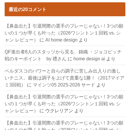
最近の20コメント
【鼻血出た】引退間際の選手のプレーじゃない！3つの願
いの１つが早くも叶った（2026ワシントン１回戦 vs. シ
ャン レビュー）
に
AI home design
より
QF進出者8人のスタッツから見る、錦織 ・ジョコビッチ
戦のキーポイント by 禮さん
に
home design ai
より
ベルダスコのパワーと自らの調子に苦しみ出入りの激し
いテニス。最後は調子を上げて貴重な1勝！（2017マイア
ミ3回戦）
に
マインツ05 2025-2026 サード
より
【鼻血出た】引退間際の選手のプレーじゃない！3つの願
いの１つが早くも叶った（2026ワシントン１回戦 vs. シ
ャン レビュー）
に
ウクレリアン
より
【鼻血出た】引退間際の選手のプレーじゃない！3つの願
いの１つが早くも叶った（2026ワシントン１回戦 vs. シ