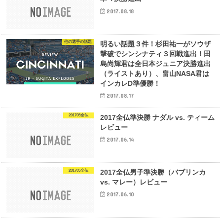
2017.08.18
他の選手の話題
明るい話題３件！杉田祐一がソウザ
撃破でシンシナティ３回戦進出！田
島尚輝君は全日本ジュニア決勝進出
（ライストあり）、畠山NASA君は
インカレD準優勝！
2017.08.17
201705全仏
2017全仏準決勝 ナダル vs. ティーム
レビュー
2017.06.14
201705全仏
2017全仏男子準決勝（バブリンカ
vs. マレー）レビュー
2017.06.10