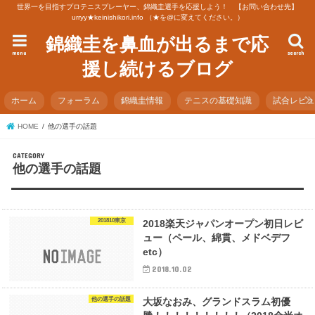
世界一を目指すプロテニスプレーヤー、錦織圭選手を応援しよう！ 【お問い合わせ先】
urryy★keinishikori.info （★を@に変えてください。）
錦織圭を鼻血が出るまで応
menu
search
援し続けるブログ
ホーム
フォーラム
錦織圭情報
テニスの基礎知識
試合レビ
HOME
他の選手の話題
他の選手の話題
201810東京
2018楽天ジャパンオープン初日レビ
ュー（ペール、綿貫、メドベデフ
etc）
2018.10.02
他の選手の話題
大坂なおみ、グランドスラム初優