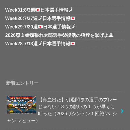
Week31:8/3週
日本選手情報
🗾
Week30:7/27週
🗾
日本選手情報
Week29:7/20週
日本選手情報
🗾
2026👹💉🐝頑張れ太郎選手😤復活の狼煙を挙げよ🌋
Week28:7/13週
🗾
日本選手情報
新着エントリー
【鼻血出た】引退間際の選手のプレー
じゃない！3つの願いの１つが早くも
叶った（2026ワシントン１回戦 vs. シ
ャン レビュー）