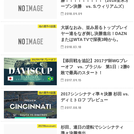
勝！！！！！！！！！（2018全米オ
ープン決勝 vs. S.ウィリアムズ）
2018.09.09
他の選手の話題
大坂なおみ、並み居るトッププレイ
ヤー達をなぎ倒し決勝進出！DAZN
またはWTA TVで深夜3時から。
2018.03.18
201709デ杯プレーオフ
【添田戦を追記】2017デ杯WGプレ
ーオフ vs. ブラジル 第1日：2勝0
敗で最高のスタート！
2017.09.15
他の選手の話題
2017シンシナティ準々決勝 杉田 vs.
ディミトロフ プレビュー
2017.08.18
201708cincinatti
杉田、連日の逆転でシンシナティ
準々決勝進出