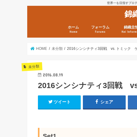
世界一を目指すプロテニ
錦
ホーム
フォーラム
錦織圭
Home
Forums
Kei Inform
日本選手情報
鼻血ブログラボ
鼻血ブログ分析班
Kei’s Me
錦織圭プ
錦織圭 戦
ランキン
錦織圭関
鼻血が出た
次は見とけ
日現在）
点）
HOME
未分類
2016シンシナティ3回戦 vs. トミック
未分類
2016.08.19
2016シンシナティ3回戦 
ツイート
シェア
Set1