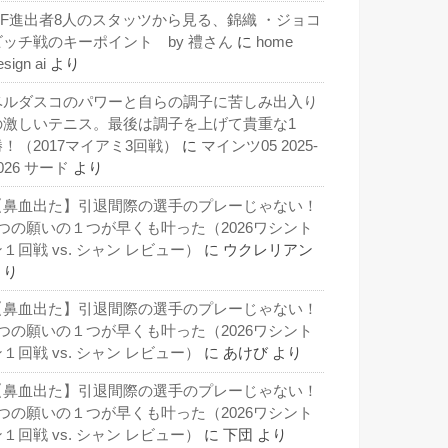
QF進出者8人のスタッツから見る、錦織 ・ジョコ
ビッチ戦のキーポイント by 禮さん
に
home
esign ai
より
ベルダスコのパワーと自らの調子に苦しみ出入り
の激しいテニス。最後は調子を上げて貴重な1
勝！（2017マイアミ3回戦）
に
マインツ05 2025-
026 サード
より
【鼻血出た】引退間際の選手のプレーじゃない！
3つの願いの１つが早くも叶った（2026ワシント
１回戦 vs. シャン レビュー）
に
ウクレリアン
より
【鼻血出た】引退間際の選手のプレーじゃない！
3つの願いの１つが早くも叶った（2026ワシント
１回戦 vs. シャン レビュー）
に
あけび
より
【鼻血出た】引退間際の選手のプレーじゃない！
3つの願いの１つが早くも叶った（2026ワシント
１回戦 vs. シャン レビュー）
に
下団
より