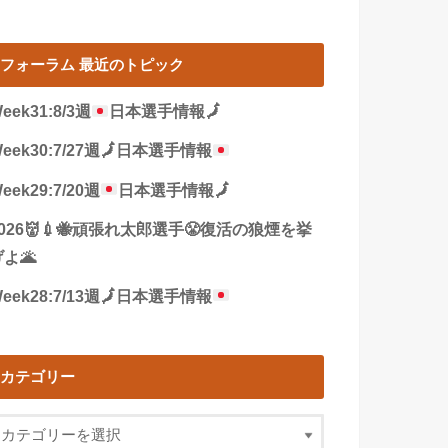
フォーラム 最近のトピック
eek31:8/3週
日本選手情報
🗾
eek30:7/27週
🗾
日本選手情報
eek29:7/20週
日本選手情報
🗾
2026👹💉🐝頑張れ太郎選手😤復活の狼煙を挙
よ🌋
eek28:7/13週
🗾
日本選手情報
カテゴリー