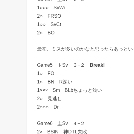
1○○○ SvWi
2○ FRSO
1○○ SvCt
2○ BO
最初、ミスが多いのかなと思ったらあっとい
Game5 トSv ３−２
Break!
1○ FO
1○ BN R深い
1××× Sm BLbちょっと浅い
2○ 見逃し
2○○○ Dr
Game6 圭Sv ４−２
2× BStN 神DTL失敗