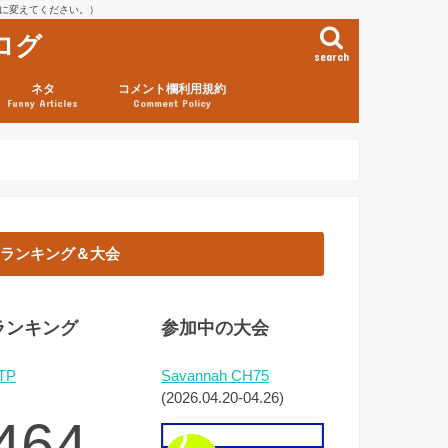
を@に変えてください。）
ログ
search
ネタ
コメント欄利用規約
Funny Articles
Comment Policy
ランキング＆大会
ランキング
参加中の大会
TP
Savannah CH75
(2026.04.20-04.26)
464