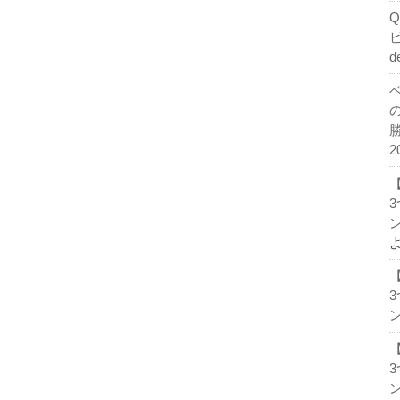
d
2
ン
ン
ン