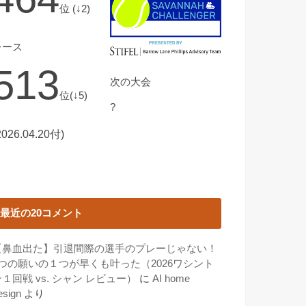
位 (↓2)
レース
513
次の大会
位(↓5)
?
2026.04.20付)
最近の20コメント
【鼻血出た】引退間際の選手のプレーじゃない！
3つの願いの１つが早くも叶った（2026ワシント
１回戦 vs. シャン レビュー）
に
AI home
esign
より