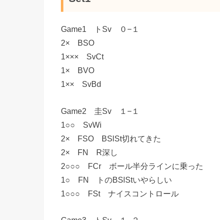
Game1 トSv ０−１
2× BSO
1××× SvCt
1× BVO
1×× SvBd
Game2 圭Sv １−１
1○○ SvWi
2× FSO BSlSt切れてきた
2× FN R深し
2○○○ FCr ボール半分ラインに乗った
1○ FN トのBSlStいやらしい
1○○○ FSt ナイスコントロール
Game3 トSv １−２