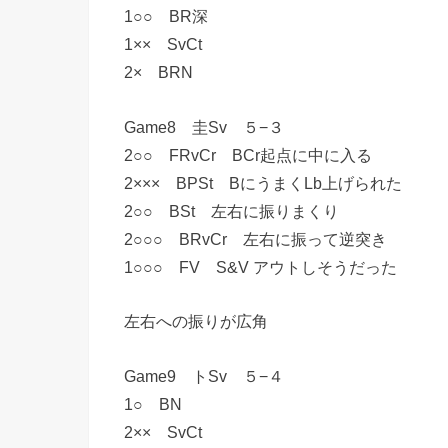
1○○ BR深
1×× SvCt
2× BRN
Game8 圭Sv ５−３
2○○ FRvCr BCr起点に中に入る
2××× BPSt BにうまくLb上げられた
2○○ BSt 左右に振りまくり
2○○○ BRvCr 左右に振って逆突き
1○○○ FV S&V アウトしそうだった
左右への振りが広角
Game9 トSv ５−４
1○ BN
2×× SvCt