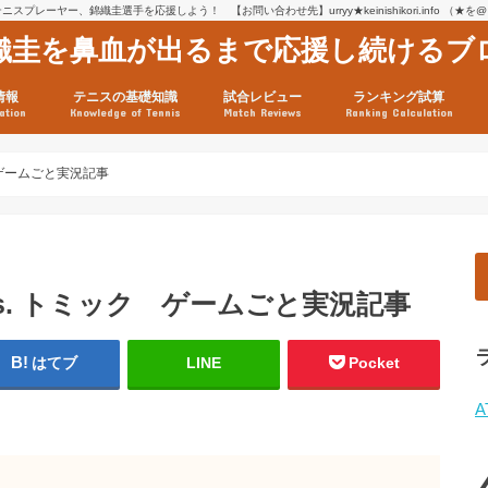
スプレーヤー、錦織圭選手を応援しよう！ 【お問い合わせ先】urryy★keinishikori.info （★
織圭を鼻血が出るまで応援し続けるブ
情報
テニスの基礎知識
試合レビュー
ランキング試算
ation
Knowledge of Tennis
Match Reviews
Ranking Calculation
ssage
ロフィール
績
グ推移
連グッズ
試合まとめ（2025年1月16
リスト（2021年8月10日時
ツアーの構造
ATPツアー ポイント表
テニス情報入手法
 ゲームごと実況記事
vs. トミック ゲームごと実況記事
はてブ
LINE
Pocket
A