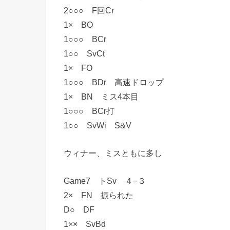
2○○○ F回Cr
1× BO
1○○○ BCr
1○○ SvCt
1× FO
1○○○ BDr 高速ドロップ
1× BN ミス4本目
1○○○ BCr打
1○○ SvWi S&V
ウィナー、ミスともに多し
Game7 トSv ４−３
2× FN 振られた
D○ DF
1×× SvBd