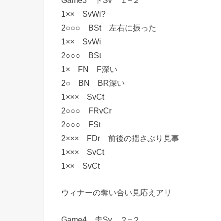
1×× SvWi?
2○○○ BSt 左右に振った
1×× SvWi
2○○○ BSt
1× FN F深い
2○ BN BR深い
1××× SvCt
2○○○ FRvCr
2○○○ FSt
2××× FDr 前後の揺さぶり見事
1××× SvCt
1×× SvCt
ウィナーの奪い合い見応えアリ
Game4 圭Sv ２−２