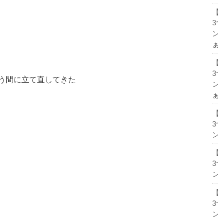
ン
う間に立て直してきた
ン
ン
ン
ン