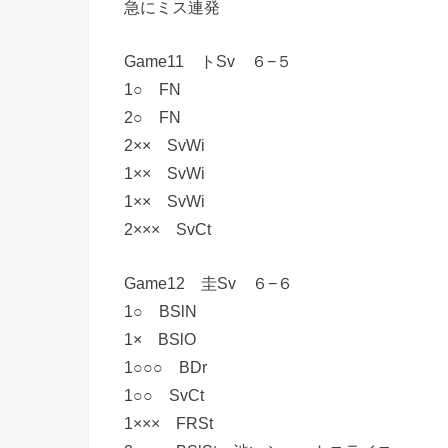
急にミス連発
Game11 トSv ６−５
1○ FN
2○ FN
2×× SvWi
1×× SvWi
1×× SvWi
2××× SvCt
Game12 圭Sv ６−６
1○ BSlN
1× BSlO
1○○○ BDr
1○○ SvCt
1××× FRSt