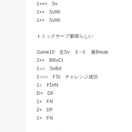
1××× Sv
1×× SvWi
1×× SvWi
トミックサーブ素晴らしい
Game10 圭Sv ５−５ 被Break
2×× BRvCr
1○○ SvBd
1○○○ FSt チャレンジ成功
1○ FDrN
D× DF
1× FN
2× DF
1× FN