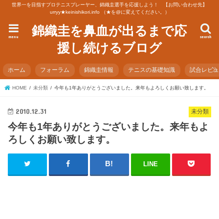
世界一を目指すプロテニスプレーヤー、錦織圭選手を応援しよう！ 【お問い合わせ先】
urryy★keinishikori.info （★を@に変えてください。）
錦織圭を鼻血が出るまで応
menu
search
援し続けるブログ
ホーム
フォーラム
錦織圭情報
テニスの基礎知識
試合レビ
HOME
未分類
今年も1年ありがとうございました。来年もよろしくお願い致します。
2010.12.31
未分類
今年も1年ありがとうございました。来年もよ
ろしくお願い致します。
LINE