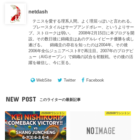
netdash
テニスを愛する理系人間。よく理屈っぽいと言われる。
プレースタイルはサーブアンドボレー、というよりサー
ブ。ストロークは弱い。 2008年2月15日に本ブログを開
設。その数日後に錦織圭はあのデルレイビーチ優勝を成し
遂げる。 錦織圭の存在を知ったのは2004年。その後
2006年全仏ジュニアベスト8で再注目。2007年のプロデビ
ュー（AIGオープン）で錦織の試合を初観戦。その後の活
躍を確信し、今に至る。
WebSite
Twitter
Facebook
NEW POST
このライターの最新記事
202608ワシントン
202608ワシントン