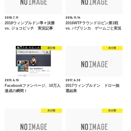
2018.7.11
2016.11.14
2018ウィンブルドン準々決勝
2016WTFラウンドロビン第1戦
vs. ジョコビッチ 実況記事
vs. バブリンカ ゲームごと実況
未分類
未分類
2013.6.15
2017.6.30
Facebookファンページ、10万人
2017ウィンブルドン ドロー抽
達成の瞬間！
選結果
未分類
未分類