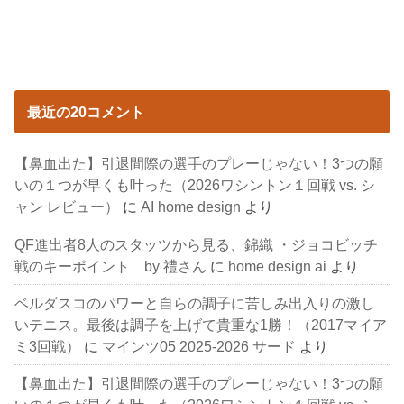
最近の20コメント
【鼻血出た】引退間際の選手のプレーじゃない！3つの願
いの１つが早くも叶った（2026ワシントン１回戦 vs. シ
ャン レビュー）
に
AI home design
より
QF進出者8人のスタッツから見る、錦織 ・ジョコビッチ
戦のキーポイント by 禮さん
に
home design ai
より
ベルダスコのパワーと自らの調子に苦しみ出入りの激し
いテニス。最後は調子を上げて貴重な1勝！（2017マイア
ミ3回戦）
に
マインツ05 2025-2026 サード
より
【鼻血出た】引退間際の選手のプレーじゃない！3つの願