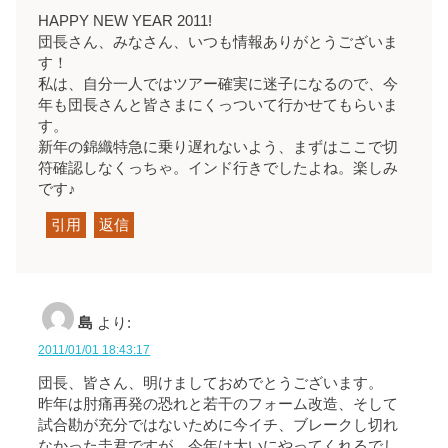
HAPPY NEW YEAR 2011!
団長さん、みなさん、いつも情報ありがとうございま
す！
私は、自分一人ではツアー確実に迷子になるので、今
年も団長さんと皆さまにくっついて行かせてもらいま
す。
新年の錦織特急に乗り遅れないよう、まずはここで切
符確認しなくっちゃ。インド行きでしたよね。楽しみ
です♪
引用
返信
島
より:
2011/01/01 18:43:17
団長、皆さん、明けましておめでとうございます。
昨年は肘痛再発の恐れと若干のフォーム改造、そして
試合勘が充分ではないために今イチ、ブレークし切れ
なかった圭君ですが、今年は大いにやってくれるでし