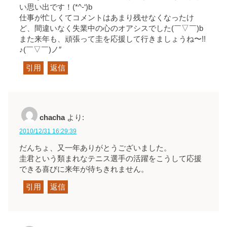
い思い出です！(*^-‘)b
仕事が忙しくてコメントはあまり残せなくなったけ
ど、間違いなく失業中の心のオアシスでした(￣▽￣)b
また来年も、頑張って圭を応援して行きましょうね〜!!
♪(￣▽￣)ノ″
引用
返信
chacha
より:
2010/12/31 16:29:39
だんちょ、又一年ありがとうございました。
圭君という類まれなテニス選手の活躍をこうして応援
できる喜びに来年が待ちきれません。
引用
返信