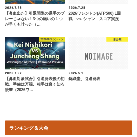
2026.7.28
2026.7.28
【鼻血出た】引退間際の選手のプ
2026ワシントン(ATP500) 1回
レーじゃない！3つの願いの１つ
戦 vs. シャン スコア実況
が早くも叶った（…
202608ワシントン
未分類
2026.7.27
2026.5.1
【鼻血対象試合】引退発表後の初
錦織圭、引退発表
戦、準備は万端、相手は良く知る
後輩（2026ワ…
ランキング＆大会