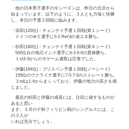
他の日本男子選手の今シーズンは、昨日の元旦から
始まっています。以下のように、３人とも力強く快勝
し、本日の予選２回戦に臨みます。
・添田(120位)：チェンナイ予選１回戦(第１シード)
ドイツのＷＣ選手に5-2 Ret’dの省エネ勝ち。
・杉田(180位)：チェンナイ予選１回戦(第８シード)
500位台の地元インド選手に6-3 6-0の貫禄勝ち。
１st3-3からの９ゲーム連取は圧巻でした。
・伊藤(184位)：ブリスベン予選１回戦(ノーシード)
199位のウクライナ選手に7-5 7-5のストレート勝ち。
２ndは1-4からまくっており、伊藤の地力の高さを感
じました。
最近の杉田と伊藤の成長には、注目に値するものが
あると思い
ます。３月のデ杯フィリピン戦のシングルスには、こ
の２人が
いれば充分でしょう。