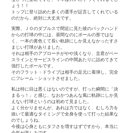
ょう！！
トップに登り詰めた多くの選手が証言してくれている
のだから、絶対に大丈夫です。
実際、ＪＯのダブルスで間近に見た彼のバックハンド
からの打球の中には、昼間なのにボールの形ではな
く、一本の黄色くて長い軌跡にしか見えなかったすさ
まじい打球がありました。
それは相手のアプローチがやや浅くなり、圭君がベー
スラインとサービスラインの中間あたりに詰めてきて
強打したボールです。
そのフラット・ドライブは相手の足元に着弾し、完全
にフレーム・ショットさせました。
私は特に目は悪くはないのですが、打った瞬間に「決
まるっ！」と感じ、なおかつあんな風に軌跡にしか見
えない打球というのは初めて見ました。
よく分かりませんが、あれは力ではなく、むしろ力を
抜いて最適なタイミングで全身を使って打った結果な
のでしょうね。
今後は心身ともにタフさを増すはずですから、本当に
今年が楽しみです。