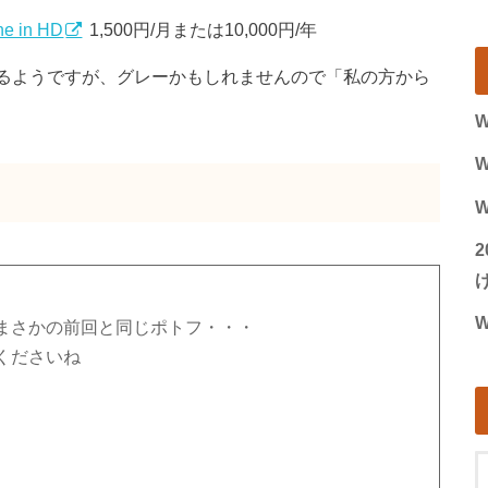
ne in HD
1,500円/月または10,000円/年
があるようですが、グレーかもしれませんので「私の方から
W
W
W
げ
W
まさかの前回と同じポトフ・・・
くださいね