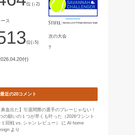
位 (↓2)
レース
513
次の大会
位(↓5)
?
2026.04.20付)
最近の20コメント
【鼻血出た】引退間際の選手のプレーじゃない！
3つの願いの１つが早くも叶った（2026ワシント
１回戦 vs. シャン レビュー）
に
AI home
esign
より