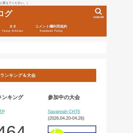
を@に変えてください。）
ログ
search
ネタ
コメント欄利用規約
Funny Articles
Comment Policy
ランキング＆大会
ランキング
参加中の大会
TP
Savannah CH75
(2026.04.20-04.26)
464