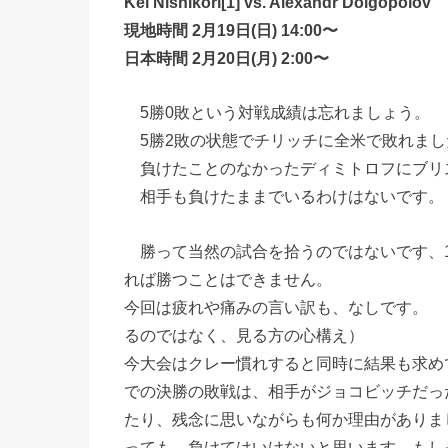
Kei Nishikori[1] vs. Alexandr Dolgopolov
現地時間 2月19日(日) 14:00〜
日本時間 2月20日(月) 2:00〜
5勝0敗という対戦成績は忘れましょう。
5勝2敗の状態でチリッチに全米で敗れまし
負けたことのなかったディミトロフにブリ
相手も負けたままでいるわけはないです。
勝って当然の試合を拾うのではないです、
れば勝つことはできません。
今回は疲れや痛みの言い訳も、なしです。 
るのではなく、見る方の心構え）
今大会はクレー慣れすると同時に結果も求め
での決勝の敗戦は、相手がジョコビッチだっ
たり、残念に思いながらも何か理由がありま
っても、負けてはいけないと思います。もし