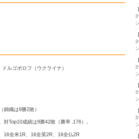
ン
ン
クサンダー・ドルゴポロフ（ウクライナ）
ン
ン
敗（錦織は9勝2敗）
op10成績は9勝42敗（勝率 .176）。
ン
16全米1R、16全英2R、16全仏2R