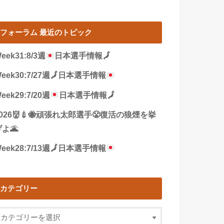
フォーラム 最近のトピック
eek31:8/3週
日本選手情報
🗾
eek30:7/27週
🗾
日本選手情報
eek29:7/20週
日本選手情報
🗾
2026👹💉🐝頑張れ太郎選手😤復活の狼煙を挙
よ🌋
eek28:7/13週
🗾
日本選手情報
カテゴリー