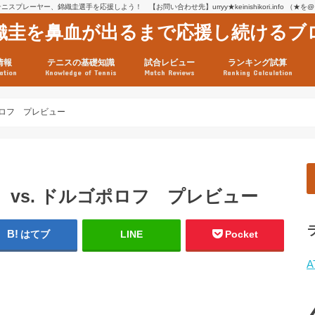
スプレーヤー、錦織圭選手を応援しよう！ 【お問い合わせ先】urryy★keinishikori.info （★
織圭を鼻血が出るまで応援し続けるブ
情報
テニスの基礎知識
試合レビュー
ランキング試算
ation
Knowledge of Tennis
Match Reviews
Ranking Calculation
ssage
ロフィール
績
グ推移
連グッズ
試合まとめ（2025年1月16
リスト（2021年8月10日時
ツアーの構造
ATPツアー ポイント表
テニス情報入手法
ポロフ プレビュー
 vs. ドルゴポロフ プレビュー
はてブ
LINE
Pocket
A