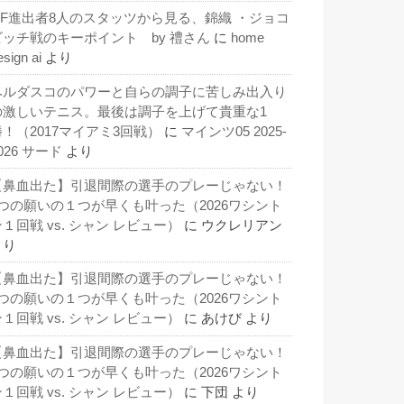
QF進出者8人のスタッツから見る、錦織 ・ジョコ
ビッチ戦のキーポイント by 禮さん
に
home
esign ai
より
ベルダスコのパワーと自らの調子に苦しみ出入り
の激しいテニス。最後は調子を上げて貴重な1
勝！（2017マイアミ3回戦）
に
マインツ05 2025-
026 サード
より
【鼻血出た】引退間際の選手のプレーじゃない！
3つの願いの１つが早くも叶った（2026ワシント
１回戦 vs. シャン レビュー）
に
ウクレリアン
より
【鼻血出た】引退間際の選手のプレーじゃない！
3つの願いの１つが早くも叶った（2026ワシント
１回戦 vs. シャン レビュー）
に
あけび
より
【鼻血出た】引退間際の選手のプレーじゃない！
3つの願いの１つが早くも叶った（2026ワシント
１回戦 vs. シャン レビュー）
に
下団
より