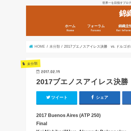
世界一を目指すプロテニ
錦
ホーム
フォーラム
錦織圭
Home
Forums
Kei Inform
日本選手情報
鼻血ブログラボ
鼻血ブログ分析班
Kei’s Me
錦織圭プ
錦織圭 戦
ランキン
錦織圭関
鼻血が出た
次は見とけ
日現在）
点）
HOME
未分類
2017ブエノスアイレス決勝 vs. ドルゴ
未分類
2017.02.19
2017ブエノスアイレス決勝
ツイート
シェア
2017 Buenos Aires (ATP 250)
Final