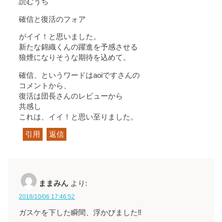
読むうち
確信と復活のフォア
がイイ！と思いました。
新たな錦織くんの躍進を予感させる
狼煙になりそうな期待を込めて。
確信、というワードはaoiですさんの
コメントから、
復活は団長さんのレビューから
共感し
これは、イイ！と思い至りました。
引用
返信
ままみん
より:
2018/10/06 17:46:52
ガスケを下した瞬間、浮かびました‼