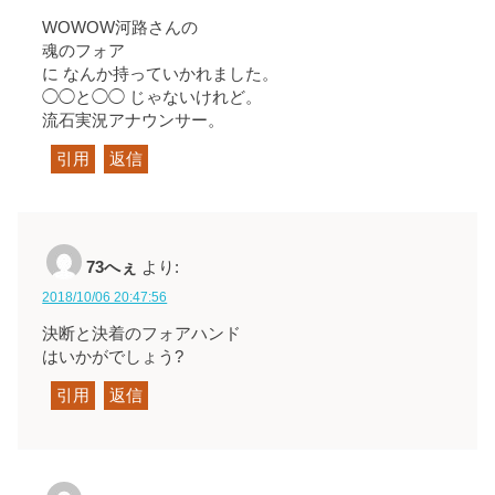
WOWOW河路さんの
魂のフォア
に なんか持っていかれました。
◯◯と◯◯ じゃないけれど。
流石実況アナウンサー。
引用
返信
73へぇ
より:
2018/10/06 20:47:56
決断と決着のフォアハンド
はいかがでしょう?
引用
返信