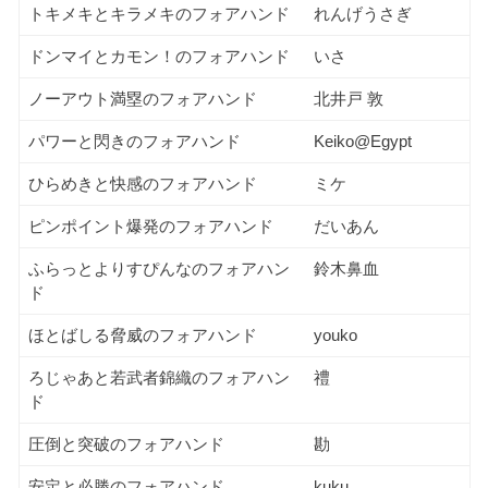
トキメキとキラメキのフォアハンド
れんげうさぎ
ドンマイとカモン！のフォアハンド
いさ
ノーアウト満塁のフォアハンド
北井戸 敦
パワーと閃きのフォアハンド
Keiko@Egypt
ひらめきと快感のフォアハンド
ミケ
ピンポイント爆発のフォアハンド
だいあん
ふらっとよりすぴんなのフォアハン
鈴木鼻血
ド
ほとばしる脅威のフォアハンド
youko
ろじゃあと若武者錦織のフォアハン
禮
ド
圧倒と突破のフォアハンド
勘
安定と必勝のフォアハンド
kuku