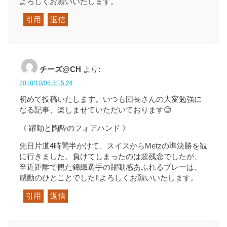
よろしくお願いいたします。
引用
返信
チーズ@CH
より:
2018/10/06 3:15:24
初めて投稿いたします。いつも団長さんの大変勉強に
なる記事、楽しませていただいております😊
《 躍動と陶酔のフォアハンド 》
先日片道4時間半かけて、スイスからMetzの準決勝を観
に行きました。負けてしまったのは超残念でしたが、
至近距離で観た錦織選手の躍動感あふれるプレーは、
感動のひとことでした‼️よろしくお願いいたします。
引用
返信