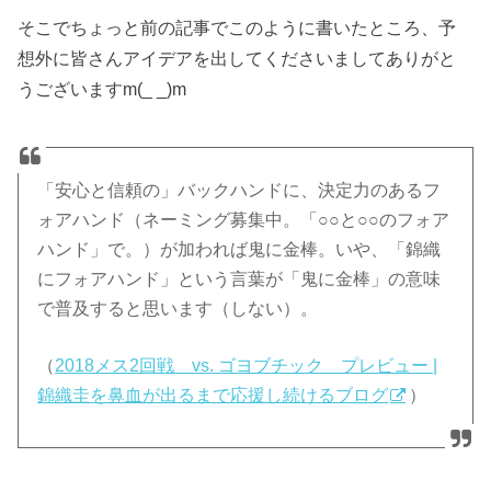
そこでちょっと前の記事でこのように書いたところ、予
想外に皆さんアイデアを出してくださいましてありがと
うございますm(_ _)m
「安心と信頼の」バックハンドに、決定力のあるフ
ォアハンド（ネーミング募集中。「○○と○○のフォア
ハンド」で。）が加われば鬼に金棒。いや、「錦織
にフォアハンド」という言葉が「鬼に金棒」の意味
で普及すると思います（しない）。
（
2018メス2回戦 vs. ゴヨブチック プレビュー |
錦織圭を鼻血が出るまで応援し続けるブログ
）