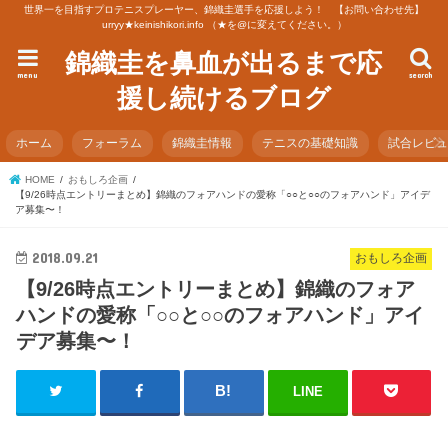
世界一を目指すプロテニスプレーヤー、錦織圭選手を応援しよう！ 【お問い合わせ先】
urryy★keinishikori.info （★を@に変えてください。）
錦織圭を鼻血が出るまで応
menu
search
援し続けるブログ
ホーム
フォーラム
錦織圭情報
テニスの基礎知識
試合レビ
HOME
おもしろ企画
【9/26時点エントリーまとめ】錦織のフォアハンドの愛称「○○と○○のフォアハンド」アイデ
ア募集〜！
2018.09.21
おもしろ企画
【9/26時点エントリーまとめ】錦織のフォア
ハンドの愛称「○○と○○のフォアハンド」アイ
デア募集〜！
LINE