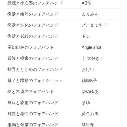
武蔵と小次郎のフォアハンド
AB型
復活と峻烈のフォアハンド
ままみん
復活と進化のフォアハンド
どこまでも圭
復活と必殺のフォアハンド
トン
変幻自在のフォアハンド
Angle shot
冒険と模索のフォアハンド
圭 大好き！
翻弄ととどめのフォアハンド
おけい
魅了と躍動のフォアショット
錦織K子
夢と希望のフォアハンド
ゆめゆあ
無双と凌駕のフォアハンド
まゆ
野性と感性のフォアハンド
黄金乃風
躍動と脅威のフォアハンド
M押野