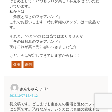
はじめまして！いつもブログ楽しく拝見させていただ
いています。
私からは
「角度と深さのフォアハンド」
これでお願いします！特に錦織のアングルは一級品で
す。
それと、○○と○○の には当てはまりませんが
「その日頼みのフォアハンド」
実はこれが真っ先に思いつきました^_^;
けど、今は安定してきていますからね！！
引用
返信
きんちゃん
より:
2018/10/07 12:43:12
初投稿です。どこまでも圭さんの復活と進化のフォア
に１票です。恐れながら、シンカには真価の意味も含