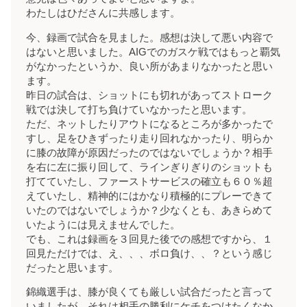
わたしはひださんに共感します。
今、録画で試合を見ました。感想は決して悪い内容で
はないと思いました。AIGでのガスケ戦ではもっと覇気
がなかったというか、良い所があまりなかったと思い
ます。
昨日の試合は、ショットにも切れがあってストローク
戦では決して打ち負けていなかったと思います。
ただ、ネットしたりアウトになるところが多かったで
すし、足をひきずったり走り回れなかったり、明らか
に膝の故障が原因だったのではないでしょうか？相手
を右に左に振り回して、ラインぎりぎりのショットも
打てていたし、ファーストサービスの確立も６０％超
えていたし、精神的にはかなり積極的にプレーできて
いたのではないでしょうか？少なくとも、あきらめて
いたようには見えませんでした。
でも、これは録画を３回見た後での感想ですから、１
回見ただけでは、え、、、ボロ負け、、？という感じ
だったと思います。
錦織選手は、膝が良くても厳しい試合だったと言って
いましたが、それは相手の勝利にケチをつけたくなか