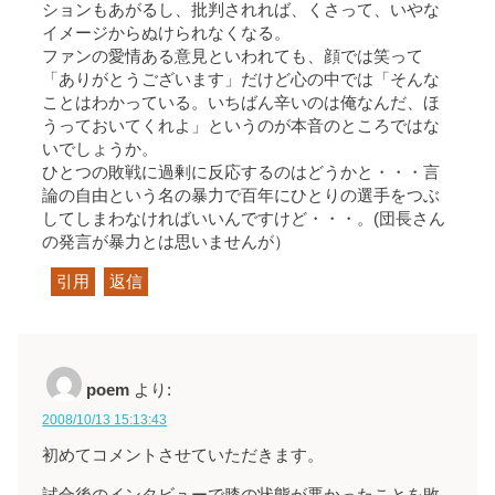
ションもあがるし、批判されれば、くさって、いやな
イメージからぬけられなくなる。
ファンの愛情ある意見といわれても、顔では笑って
「ありがとうございます」だけど心の中では「そんな
ことはわかっている。いちばん辛いのは俺なんだ、ほ
うっておいてくれよ」というのが本音のところではな
いでしょうか。
ひとつの敗戦に過剰に反応するのはどうかと・・・言
論の自由という名の暴力で百年にひとりの選手をつぶ
してしまわなければいいんですけど・・・。(団長さん
の発言が暴力とは思いませんが）
引用
返信
poem
より:
2008/10/13 15:13:43
初めてコメントさせていただきます。
試合後のインタビューで膝の状態が悪かったことを敗