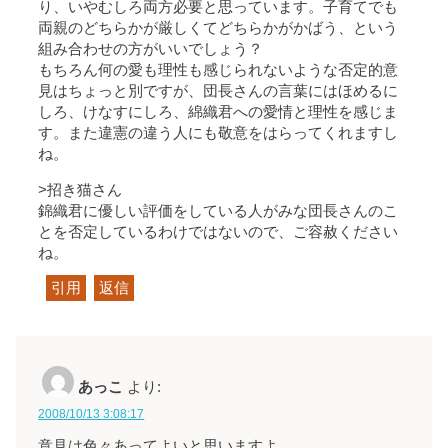
り、いやむしろ両方必要と思っています。子育てでも
両親のどちらかが厳しくてどちらかがかばう、という
組み合わせの方がいいでしょう？
もちろん何の愛も理性も感じられないような否定的意
見はちょっと別ですが、団長さんの言葉にはほめるに
しろ、けなすにしろ、綿織君への愛情と理性を感じま
す。また違憲の違う人にも敬意をはらってくれますし
ね。
>招き猫さん
錦織君に優しい評価をしている人がみな団長さんのこ
とを否定しているわけではないので、ご容赦ください
ね。
引用
返信
あっこ
より:
2008/10/13 3:08:17
意見は色々あってよいと思いますよ。