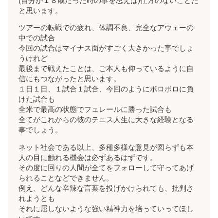
(自分が１８歳だった時の事を思えば)仕方のないことだ
と思います。
ツアーの転戦での疲れ、体調不良、完全なアウェーの
中での試合
今回の試合はマイナス面がすごく大きかった事でしょ
うけれど
最後まで戦えたことは、ご本人も仰っているように自
信にもつながったと思います。
１日１日、１試合１試合、今回のようにボロボロに負
けた試合も
全米で最高の状態でフェレールに勝った試合も
全てがこれからの彼のテニス人生に大きな経験となる
事でしょう。
ネット社会である以上、多種多様な意見が図らずも本
人の目に触れる機会は必ずあるはずです。
その度に回りの人間が全てをフォローして守ってあげ
られることなどできません。
例え、どんな辛辣な言葉を投げかけられても、批判さ
れようとも
それに屈しないような強い精神力を培っていってほし