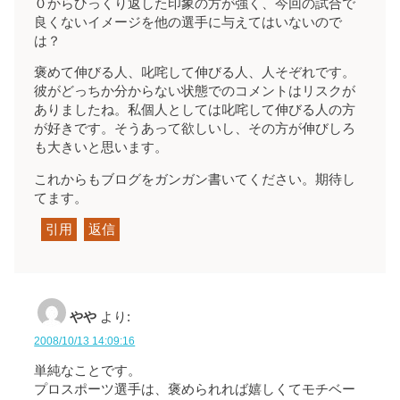
０からひっくり返した印象の方が強く、今回の試合で
良くないイメージを他の選手に与えてはいないので
は？
褒めて伸びる人、叱咤して伸びる人、人そぞれです。
彼がどっちか分からない状態でのコメントはリスクが
ありましたね。私個人としては叱咤して伸びる人の方
が好きです。そうあって欲しいし、その方が伸びしろ
も大きいと思います。
これからもブログをガンガン書いてください。期待し
てます。
引用
返信
やや
より:
2008/10/13 14:09:16
単純なことです。
プロスポーツ選手は、褒められれば嬉しくてモチベー