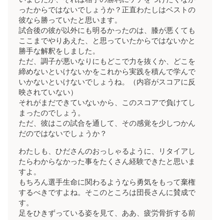
ったからではないでしょうか？正直わたしはベストの
彼なら勝っていたと思います。
試合後の彼が以外にも明るかったのは、膝が悪くても
ここまでやりあえた、と思っていたからではないかと
勝手な解釈をしました。
ただ、調子が悪いなりにもどこで力を抜くか、どこを
締めないといけないかをこれから実践を積んで学んで
いかないといけないでしょうね。（内容がスコアに反
映されていない）
それがまだできていないから、このスコアで負けてし
まったのでしょう。
ただ、彼はこの試合を通して、その感覚を少しつかん
だのではないでしょうか？
わたしも、ひださんのおっしゃるように、リタイアし
たらわからなかった事をたくさん経験できたと思いま
すよ。
もちろん選手生命に関わるようなら勇気をもって棄権
するべきですよね。そこのところは団長さんに賛成で
す。
足をひきずっている姿を見て、ああ、疲労骨折する前