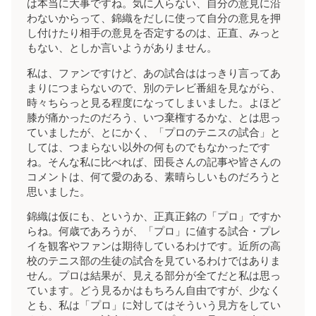
は本当に大事ですね。気に入らない、自分の意見に沿
わないからって、錦織をだしに使って自分の意見を押
し付けたり相手の意見を否定するのは、正直、みっと
もない、としか言いようがありません。
私は、ファンですけど、あの試合ははっきり言ってあ
まりにつまらないので、別のテレビ番組を見ながら、
時々ちらっと見る程度になってしまいました。よほど
膝が痛かったのだろう、いつ棄権するかな、とは思っ
ていましたが、とにかく、「プロのテニスの試合」と
しては、つまらない以外の何ものでもなかったです
ね。そんな私に比べれば、団長さんの記事や皆さんの
コメントは、何て愛のある、素晴らしいものだろうと
思いました。
錦織は仮にも、というか、正真正銘の「プロ」ですか
らね。何歳であろうが、「プロ」に値する試合・プレ
イを観客やファンは期待しているわけです。近所の高
校のテニス部の生徒の試合を見ているわけではありま
せん。プロは結果が、見える部分が全てだと私は思っ
ています。どう見るかはもちろん自由ですが、少なく
とも、私は「プロ」に対してはそういう見方をしてい