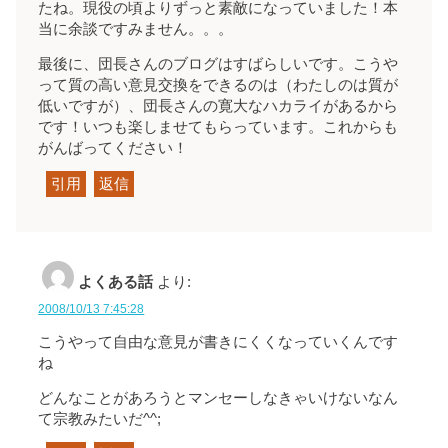
たね。現役の頃よりずっと素敵になっていました！本
当に余談ですみません。。。
最後に、団長さんのブログはすばらしいです。こうや
って質の高い意見交換をできるのは（わたしのは質が
低いですが）、団長さんの寛大なハカライがあるから
です！いつも楽しませてもらっています。これからも
がんばってください！
引用
返信
よくある話
より:
2008/10/13 7:45:28
こうやって自由な意見が書きにくくなっていくんです
ね
どんなことがあろうとマンセーしなきゃいけないなん
て宗教みたいだ^^;