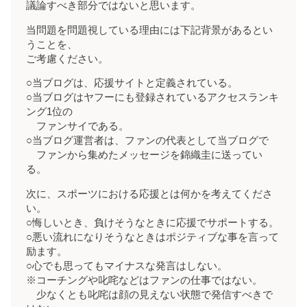
議論すべき部分ではないと思います。
当問題を問題視している理由には下記背景があるとい
うことを、
ご考慮ください。
○当ブログは、応援サイトと定義されている。
○当ブログはヤフーにも登録されているアクセスランキ
ング1位の
ファンサイである。
○当ブログ運営者は、ファンの代表として当ブログで
ファンから集めたメッセージを錦織圭に送ってい
る。
次に、スポーツにおける応援とは何かを考えてくださ
い。
○悔しいとき、負けそうなときに応援でサポートする。
○悪い流れになりそうなときはポジティブな事を言って
励ます。
○心でも思ってもマイナスな発言はしない。
※コーチングや叱咤などはファンの仕事ではない。
少なくとも叱咤は顔の見えない状態で発信すべきで