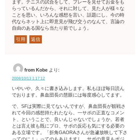
ます。テニスの試合をして、プレーを見せてお金をも
らっているんだから、それに対して、見た人が様々な
ことを思い、いろんな感想を言い、話題にし、今の時
代ならネット上に即意見が飛び交うのなんて、言論の
自由のある国なら当たり前でしょう。
引用
返信
from Kobe
より:
2008/10/13 1:17:12
いやいや、久々に書き込みします。私もほぼ毎日読ん
でおります。鼻血団長の慧眼には毎度感心してます。
で、SFは実際に見てないんですが、鼻血団長が観戦さ
れて今回の感想持たれたなら、一サポの正直なコメン
ト、ということで、良いんじゃないでしょうか。若者
とは言え彼も既にプロ、サポの反応も気にする必要の
ある立場です。「折角GAORAさんが急遽放映して下さ
ってのに！」ってのもありますし、サポの意見もポジ