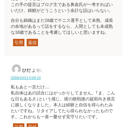
この手の提言はブログ主である鼻血氏が一考すればい
いだけ。錦鯉がどうこうという余計な話はいらない。
自分も錦織はまだ18歳でテニス選手として未熟、成長
の余地があるって話をするなら、人間としても未成熟
な18歳であることを考慮してほしいと思いますね。
引用
返信
ひだ
より:
2008/10/13 0:08:10
私もあと一言だけ…
私自体はあの試合にはがっかりしてません。｢ま、こん
な日もあるさ｣という感じ。彼の敗戦後の超前向き発言
に嬉しくなりました。本人は経験と自信を得られたみ
たいですね。リタイアしてたら得られなかったもので
す。これからも一喜一憂せず見守りたいです。
引用
返信