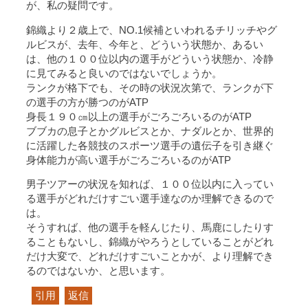
が、私の疑問です。
錦織より２歳上で、NO.1候補といわれるチリッチやグ
ルビスが、去年、今年と、どういう状態か、あるい
は、他の１００位以内の選手がどういう状態か、冷静
に見てみると良いのではないでしょうか。
ランクが格下でも、その時の状況次第で、ランクが下
の選手の方が勝つのがATP
身長１９０㎝以上の選手がごろごろいるのがATP
ブブカの息子とかグルビスとか、ナダルとか、世界的
に活躍した各競技のスポーツ選手の遺伝子を引き継ぐ
身体能力が高い選手がごろごろいるのがATP
男子ツアーの状況を知れば、１００位以内に入ってい
る選手がどれだけすごい選手達なのか理解できるので
は。
そうすれば、他の選手を軽んじたり、馬鹿にしたりす
ることもないし、錦織がやろうとしていることがどれ
だけ大変で、どれだけすごいことかが、より理解でき
るのではないか、と思います。
引用
返信