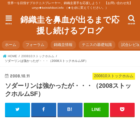
世界一を目指すプロテニスプレーヤー、錦織圭選手を応援しよう！ 【お問い合わせ先】
urryy★keinishikori.info （★を@に変えてください。）
錦織圭を鼻血が出るまで応
menu
search
援し続けるブログ
ホーム
フォーラム
錦織圭情報
テニスの基礎知識
試合レビ
HOME
200810ストックホルム
ソダーリンは強かったが・・・（2008ストックホルムSF）
2008.10.11
200810ストックホルム
ソダーリンは強かったが・・・（2008ストッ
クホルムSF）
LINE