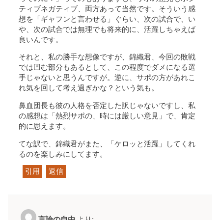
ティブネガティブ、両方あって当然です。そういう感
想を「ギャフンと言わせる」ぐらい、次の試合で、い
や、次の試合では無理でも将来的に、活躍しちゃえば
良いんです。
それと、私の勝手な想像ですが、錦織君、今回の敗戦
では凹む部分もあるとして、この程度でダメになる選
手じゃないと思うんですが。逆に、サポの方があれこ
れ気を回して考え過ぎかな？という気も。
鼻血団長も彼の人格を否定した訳じゃないですし、私
の感想は「熱烈サポの、時には厳しい意見」で、肯定
的に思えます。
てな訳で、錦織君がまた、「ケロッと活躍」してくれ
るのを楽しみにしてます。
引用
返信
言論の自由
より: