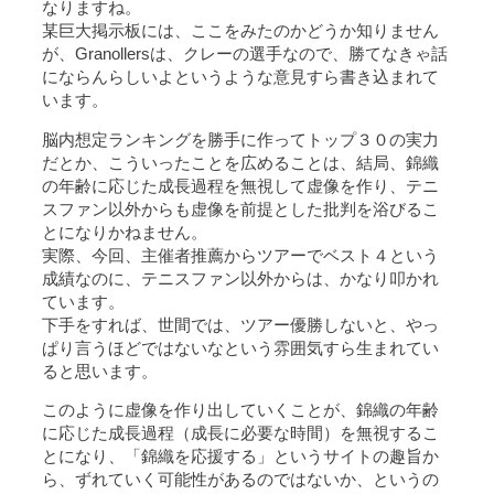
なりますね。
某巨大掲示板には、ここをみたのかどうか知りません
が、Granollersは、クレーの選手なので、勝てなきゃ話
にならんらしいよというような意見すら書き込まれて
います。
脳内想定ランキングを勝手に作ってトップ３０の実力
だとか、こういったことを広めることは、結局、錦織
の年齢に応じた成長過程を無視して虚像を作り、テニ
スファン以外からも虚像を前提とした批判を浴びるこ
とになりかねません。
実際、今回、主催者推薦からツアーでベスト４という
成績なのに、テニスファン以外からは、かなり叩かれ
ています。
下手をすれば、世間では、ツアー優勝しないと、やっ
ぱり言うほどではないなという雰囲気すら生まれてい
ると思います。
このように虚像を作り出していくことが、錦織の年齢
に応じた成長過程（成長に必要な時間）を無視するこ
とになり、「錦織を応援する」というサイトの趣旨か
ら、ずれていく可能性があるのではないか、というの