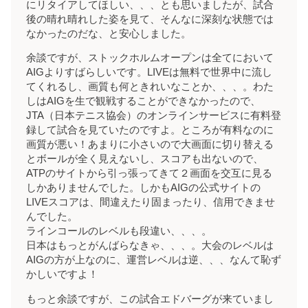
にリタイアしてほしい、、、とも思いましたが、試合
後の晴れ晴れした姿を見て、そんなに深刻な状態では
なかったのだな、と安心しました。
余談ですが、ストックホルムオープンは全てにおいて
AIGよりすばらしいです。LIVEは無料で世界中に流し
てくれるし、画質も何ときれいなことか、、、。わた
しはAIGを生で観戦することができなかったので、
JTA（日本テニス協会）のオンラインサービスに有料登
録して試合を見ていたのですよ。ところが有料なのに
画質が悪い！あまりに小さいので大画面に切り替える
とボールが全く見えないし、スコアも出ないので、
ATPのサイトから引っ張ってきて２画面を交互に見る
しかありませんでした。しかもAIGの公式サイトの
LIVEスコアは、間違えたり固まったり、信用できませ
んでした。
ラインコールのレベルも段違い、、、。
日本はもっとがんばらなきゃ、、、。大会のレベルは
AIGの方が上なのに、運営レベルは逆、、、なんて恥ず
かしいですよ！
もっと余談ですが、この試合エドバーグが来ていまし