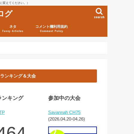
を@に変えてください。）
ログ
search
ネタ
コメント欄利用規約
Funny Articles
Comment Policy
ランキング＆大会
ランキング
参加中の大会
TP
Savannah CH75
(2026.04.20-04.26)
464