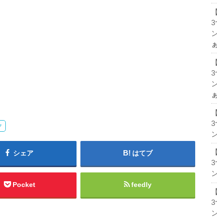
ン
ン
ク
ン
シェア
はてブ
ン
Pocket
feedly
ン