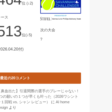
位 (↓2)
レース
513
次の大会
位(↓5)
?
2026.04.20付)
最近の20コメント
【鼻血出た】引退間際の選手のプレーじゃない！
3つの願いの１つが早くも叶った（2026ワシント
１回戦 vs. シャン レビュー）
に
AI home
esign
より