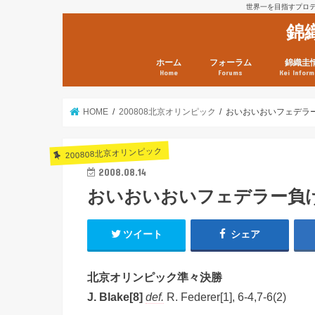
世界一を目指すプロテニ
錦
ホーム
フォーラム
錦織圭
Home
Forums
Kei Inform
日本選手情報
鼻血ブログラボ
鼻血ブログ分析班
Kei’s Me
錦織圭プ
錦織圭 戦
ランキン
錦織圭関
鼻血が出た
次は見とけ
日現在）
点）
HOME
200808北京オリンピック
おいおいおいフェデラ
200808北京オリンピック
2008.08.14
おいおいおいフェデラー負
ツイート
シェア
北京オリンピック準々決勝
J. Blake[8]
def.
R. Federer[1], 6-4,7-6(2)