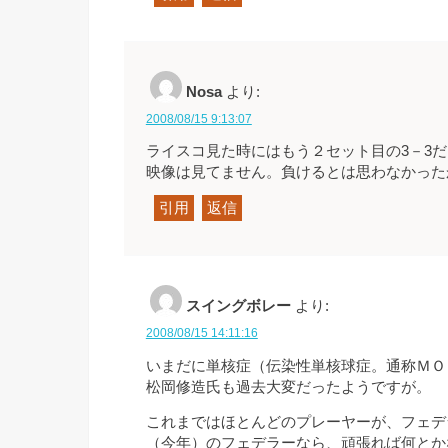
Nosa
より:
2008/08/15 9:13:07
ライスコ見た時にはもう２セット目の3－3
映像は見てません。負けるとは思わなかった
引用
返信
スイングボレー
より:
2008/08/15 14:11:16
いまだに単核症（伝染性単核球症。通称ＭＯ
松岡修造氏も過去大変だったようですが。
これまではほとんどのプレーヤーが、フェデ
（今年）のフェデラーなら、頑張れば何とか