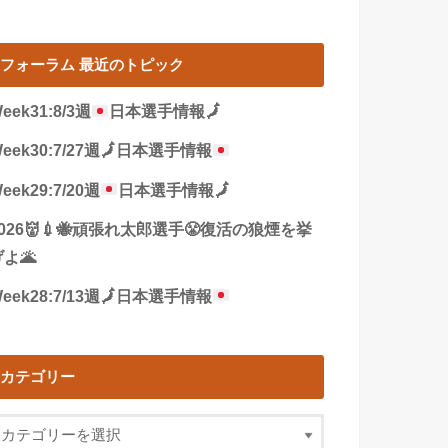
フォーラム 最近のトピック
eek31:8/3週
日本選手情報
🗾
eek30:7/27週
🗾
日本選手情報
eek29:7/20週
日本選手情報
🗾
2026👹💉🐝頑張れ太郎選手😤復活の狼煙を挙
よ🌋
eek28:7/13週
🗾
日本選手情報
カテゴリー