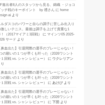
QF進出者8人のスタッツから見る、錦織 ・ジョコ
ビッチ戦のキーポイント by 禮さん
に
home
esign ai
より
ベルダスコのパワーと自らの調子に苦しみ出入り
の激しいテニス。最後は調子を上げて貴重な1
勝！（2017マイアミ3回戦）
に
マインツ05 2025-
026 サード
より
【鼻血出た】引退間際の選手のプレーじゃない！
3つの願いの１つが早くも叶った（2026ワシント
１回戦 vs. シャン レビュー）
に
ウクレリアン
より
【鼻血出た】引退間際の選手のプレーじゃない！
3つの願いの１つが早くも叶った（2026ワシント
１回戦 vs. シャン レビュー）
に
あけび
より
【鼻血出た】引退間際の選手のプレーじゃない！
3つの願いの１つが早くも叶った（2026ワシント
１回戦 vs. シャン レビュー）
に
下団
より