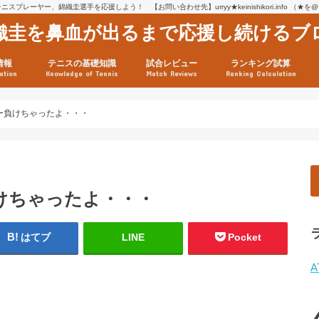
スプレーヤー、錦織圭選手を応援しよう！ 【お問い合わせ先】urryy★keinishikori.info （★
織圭を鼻血が出るまで応援し続けるブ
情報
テニスの基礎知識
試合レビュー
ランキング試算
ation
Knowledge of Tennis
Match Reviews
Ranking Calculation
ssage
ロフィール
績
グ推移
連グッズ
試合まとめ（2025年1月16
リスト（2021年8月10日時
ツアーの構造
ATPツアー ポイント表
テニス情報入手法
ー負けちゃったよ・・・
けちゃったよ・・・
はてブ
LINE
Pocket
A