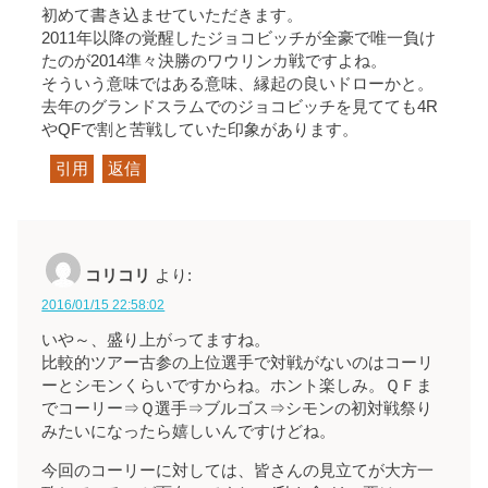
初めて書き込ませていただきます。
2011年以降の覚醒したジョコビッチが全豪で唯一負け
たのが2014準々決勝のワウリンカ戦ですよね。
そういう意味ではある意味、縁起の良いドローかと。
去年のグランドスラムでのジョコビッチを見てても4R
やQFで割と苦戦していた印象があります。
引用
返信
コリコリ
より:
2016/01/15 22:58:02
いや～、盛り上がってますね。
比較的ツアー古参の上位選手で対戦がないのはコーリ
ーとシモンくらいですからね。ホント楽しみ。ＱＦま
でコーリー⇒Ｑ選手⇒ブルゴス⇒シモンの初対戦祭り
みたいになったら嬉しいんですけどね。
今回のコーリーに対しては、皆さんの見立てが大方一