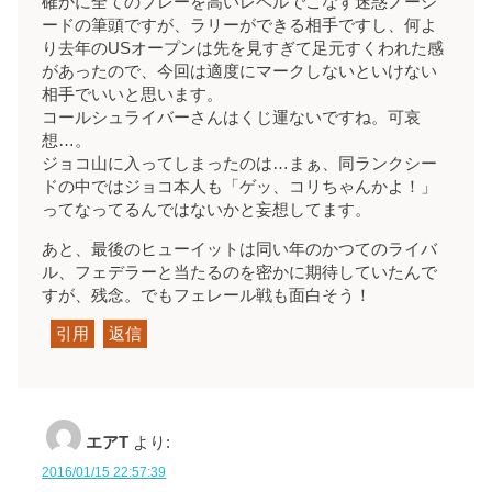
確かに全てのプレーを高いレベルでこなす迷惑ノーシ
ードの筆頭ですが、ラリーができる相手ですし、何よ
り去年のUSオープンは先を見すぎて足元すくわれた感
があったので、今回は適度にマークしないといけない
相手でいいと思います。
コールシュライバーさんはくじ運ないですね。可哀
想…。
ジョコ山に入ってしまったのは…まぁ、同ランクシー
ドの中ではジョコ本人も「ゲッ、コリちゃんかよ！」
ってなってるんではないかと妄想してます。
あと、最後のヒューイットは同い年のかつてのライバ
ル、フェデラーと当たるのを密かに期待していたんで
すが、残念。でもフェレール戦も面白そう！
引用
返信
エアT
より:
2016/01/15 22:57:39