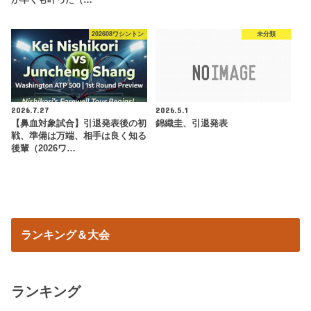
が早くも叶った（…
202608ワシントン
未分類
2026.7.27
2026.5.1
【鼻血対象試合】引退発表後の初
錦織圭、引退発表
戦、準備は万端、相手は良く知る
後輩（2026ワ…
ランキング＆大会
ランキング