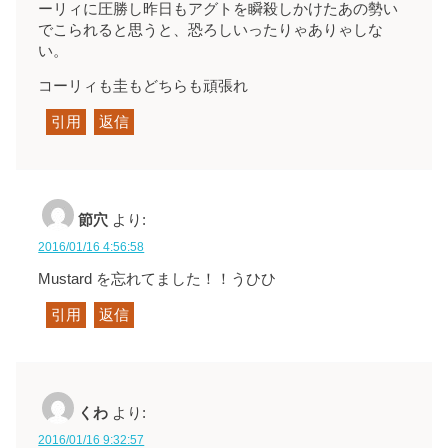
ーリィに圧勝し昨日もアグトを瞬殺しかけたあの勢い
でこられると思うと、恐ろしいったりゃありゃしな
い。
コーリィも圭もどちらも頑張れ
引用
返信
節穴
より:
2016/01/16 4:56:58
Mustard を忘れてました！！うひひ
引用
返信
くわ
より:
2016/01/16 9:32:57