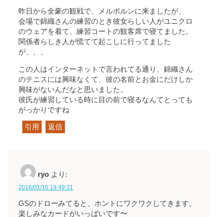
昨日から全豪の観戦で、メルボルンに来ましたが、
会場で錦織さんの練習のとき彼女らしい人がユニクロ
のウェアを着て、練習コートの観客席で寝てました。
関係者らしき人が慌てて起こしに行ってました
が、、、
この人はインターネットで言われてる通り、錦織さん
のテニスには興味なくて、彼の名前とお金にだけしか
興味がないんだなと思いました。
彼氏が練習している時に目の前で寝るなんてとっても
がっかりですね
引用
返信
ryo
より:
2016/01/16 19:49:31
GSのドローみてると、ホントにワクワクしてきます。
楽しみなカードがいっぱいです〜