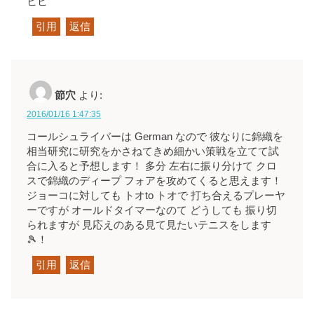
ヒヒ
引用
返信
節穴
より:
2016/01/16 1:47:35
コールシュライバーは German なので 彼なりに錦織を
相当研究に研究をかさねてきめ細かい策戦を立てて試
合に入ると予想します！ 多分 左右に振り分けて クロ
スで錦織のディープ フォアを攻めてくると思えます！
ジョーコに対しても トオto トオで 打ち合えるプレーヤ
ーですが オールドタイマーなのて どうしても 振り切
られますが 見応えのある見て見たいテニスをします
🎾！
引用
返信