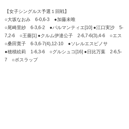
【女子シングルス予選１回戦】
○大坂なおみ 6-0,6-3 ●加藤未唯
○尾崎里紗 6-3,6-2 ●パルマンティエ[10] ●江口実沙 5-
7,2-6 ○王薔[1] ●クルム伊達公子 2-6,7-6(3),4-6 ○エス
○桑田寛子 6-3,6-7(4),12-10 ●ソレルエスピノサ
●穂積絵莉 1-6,3-6 ○グルシュコ[16] ●日比万葉 2-6,5-
7 ○ボスラップ