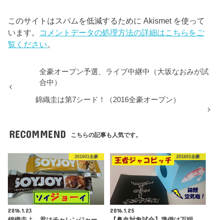
このサイトはスパムを低減するために Akismet を使って
います。
コメントデータの処理方法の詳細はこちらをご
覧ください
。
全豪オープン予選、ライブ中継中（大坂なおみが試
合中）
錦織圭は第7シード！（2016全豪オープン）
RECOMMEND
こちらの記事も人気です。
201601全豪
201601全豪
2016.1.23
2016.1.25
錦織圭よ、君はチャレンジャー
【鼻血対象試合】準備は万端、