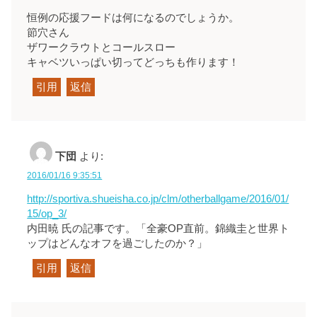
恒例の応援フードは何になるのでしょうか。
節穴さん
ザワークラウトとコールスロー
キャベツいっぱい切ってどっちも作ります！
引用
返信
下団
より:
2016/01/16 9:35:51
http://sportiva.shueisha.co.jp/clm/otherballgame/2016/01/
15/op_3/
内田暁 氏の記事です。「全豪OP直前。錦織圭と世界ト
ップはどんなオフを過ごしたのか？」
引用
返信