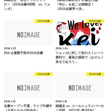
だ！（2016全豪4回戦 vs. ツォ
「何か」を起こせ錦織圭！
ンガ）
（2016全豪準々決…
201601全豪
201601全豪
2016.1.23
2016.1.24
外れる優勝予想＠2016全豪
ツォンガに対して初のストレート
勝利で、最高の過程で（おそらく
来るであろう…
201601全豪
201601全豪
2016.1.16
2016.1.16
全豪オープン予選、ライブ中継中
錦織圭 vs. コールシュライバーの
（大坂なおみが試合中）
１回戦、18日(月) 第1試合に。