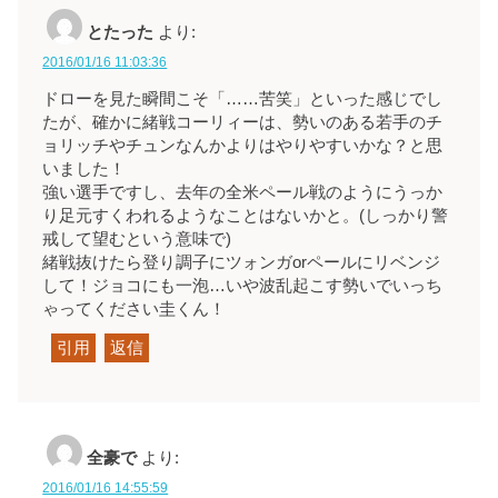
とたった
より:
2016/01/16 11:03:36
ドローを見た瞬間こそ「……苦笑」といった感じでし
たが、確かに緒戦コーリィーは、勢いのある若手のチ
ョリッチやチュンなんかよりはやりやすいかな？と思
いました！
強い選手ですし、去年の全米ペール戦のようにうっか
り足元すくわれるようなことはないかと。(しっかり警
戒して望むという意味で)
緒戦抜けたら登り調子にツォンガorペールにリベンジ
して！ジョコにも一泡…いや波乱起こす勢いでいっち
ゃってください圭くん！
引用
返信
全豪で
より:
2016/01/16 14:55:59