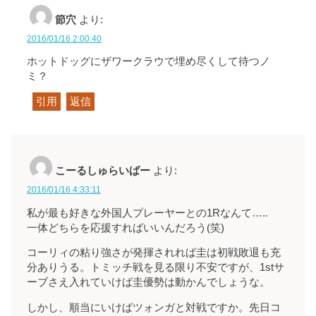
節穴
より:
2016/01/16 2:00:40
ホットドッグにザワークラウで埋め尽くして待つノ
ミ？
引用
返信
こーるしゅらいばー
より:
2016/01/16 4:33:11
私が最も好きな外国人プレーヤーとの1Rなんて…..
一体どちらを応援すればいいんだろう(笑)
コーリィの粘り強さが発揮されれば圭は初戦敗退も充
分ありうる。トミッチ戦を見る限り不安ですが、1stサ
ーブさえ入れていけば圭優勢は動かんでしょうな。
しかし、順当にいけばツォンガと対戦ですか。先日コ