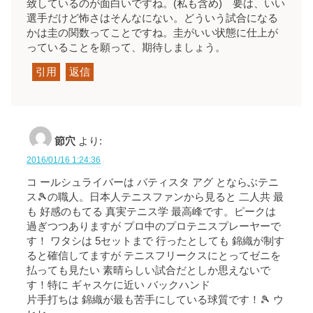
致しているのが面白いですね。(私も含め) 要は、いい
選手だけど怖さはそんなにない。どういう試合になる
かは圭の関数ってことですね。圭がいい状態に仕上が
っていることを願って、期待しましょう。
引用
返信
節穴
より:
2016/01/16 1:24:36
コ ールシュライバーは バティスタ アグ とならぶテニ
ス🎾の職人。日本人テニスファンから見ると 二人共 最
も 好感のもてる 真実テニス学 最高峰です。ピークは
過ぎつつありますが プロ中のプロテニスプレーヤーで
す！ ワタシは 5セットまで 行ったとしても 錦織が制す
ると確信してますが テニスフリークスにとってゼニを
払っても見たい 素晴らしい試合だとしか思えないで
す！特に ギャスケに近い バックハンド
片手打ちは 錦織が最も苦手にしている球質です！🎾 ウ