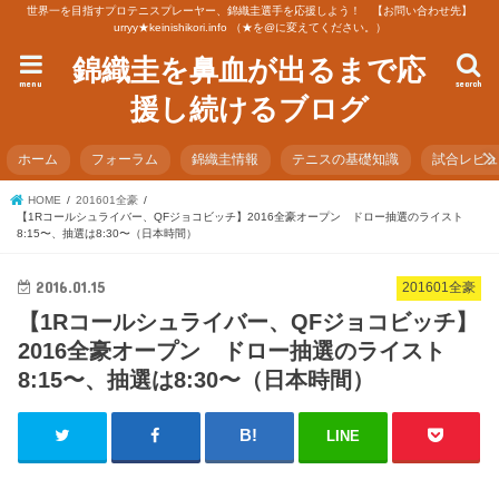
世界一を目指すプロテニスプレーヤー、錦織圭選手を応援しよう！ 【お問い合わせ先】
urryy★keinishikori.info （★を@に変えてください。）
錦織圭を鼻血が出るまで応
menu
search
援し続けるブログ
ホーム
フォーラム
錦織圭情報
テニスの基礎知識
試合レビ
HOME
201601全豪
【1Rコールシュライバー、QFジョコビッチ】2016全豪オープン ドロー抽選のライスト
8:15〜、抽選は8:30〜（日本時間）
2016.01.15
201601全豪
【1Rコールシュライバー、QFジョコビッチ】
2016全豪オープン ドロー抽選のライスト
8:15〜、抽選は8:30〜（日本時間）
LINE