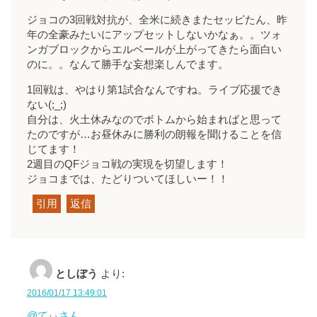
ジョコの3回戦対抗が、全米に続きまたセッピたん、昨
年の全豪みたいにアップセットしないかなぁ。。ツォ
ンガブロックからエルベールが上がってきたら面白い
のに。。なんて勝手な妄想楽しんでます。
1回戦は、やはり第1試合なんですね。ライブ応援でき
ない(;_;)
自分は、火土休みなのでボトムから始まればと思って
たのですが…お昼休みに勝利の朗報を聞けることを信
じてます！
2週目のQFジョコ戦の実現を切望します！
ジョコまでは、たどりついてほしいー！！
引用
返信
としぼう
より:
2016/01/17 13:49:01
@てぃさん