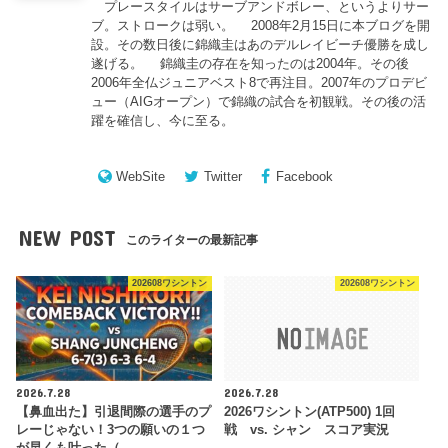
プレースタイルはサーブアンドボレー、というよりサー
ブ。ストロークは弱い。 2008年2月15日に本ブログを開
設。その数日後に錦織圭はあのデルレイビーチ優勝を成し
遂げる。 錦織圭の存在を知ったのは2004年。その後
2006年全仏ジュニアベスト8で再注目。2007年のプロデビ
ュー（AIGオープン）で錦織の試合を初観戦。その後の活
躍を確信し、今に至る。
WebSite
Twitter
Facebook
NEW POST
このライターの最新記事
202608ワシントン
202608ワシントン
2026.7.28
2026.7.28
【鼻血出た】引退間際の選手のプ
2026ワシントン(ATP500) 1回
レーじゃない！3つの願いの１つ
戦 vs. シャン スコア実況