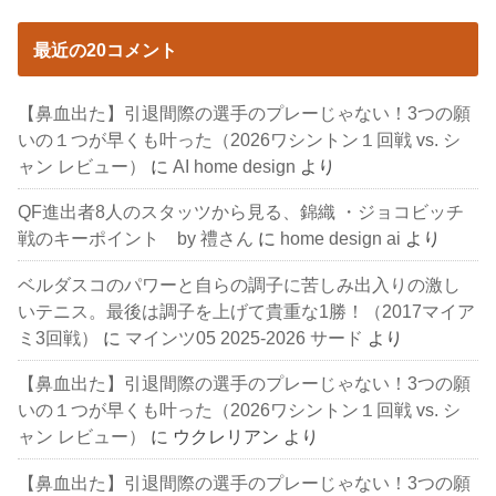
最近の20コメント
【鼻血出た】引退間際の選手のプレーじゃない！3つの願
いの１つが早くも叶った（2026ワシントン１回戦 vs. シ
ャン レビュー）
に
AI home design
より
QF進出者8人のスタッツから見る、錦織 ・ジョコビッチ
戦のキーポイント by 禮さん
に
home design ai
より
ベルダスコのパワーと自らの調子に苦しみ出入りの激し
いテニス。最後は調子を上げて貴重な1勝！（2017マイア
ミ3回戦）
に
マインツ05 2025-2026 サード
より
【鼻血出た】引退間際の選手のプレーじゃない！3つの願
いの１つが早くも叶った（2026ワシントン１回戦 vs. シ
ャン レビュー）
に
ウクレリアン
より
【鼻血出た】引退間際の選手のプレーじゃない！3つの願