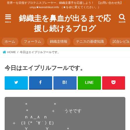
世界一を目指すプロテニスプレーヤー、錦織圭選手を応援しよう！ 【お問い合わせ先】
urryy★keinishikori.info （★を@に変えてください。）
錦織圭を鼻血が出るまで応
menu
search
援し続けるブログ
ホーム
フォーラム
錦織圭情報
テニスの基礎知識
試合レビ
HOME
今日はエイプリルフールです。
今日はエイプリルフールです。
LINE
　　　*　　　　　　*

　　　＊　　　　　＋　　うそです

　　　n ∧＿∧　n

＋　(ﾖ（* ´∀｀）E)

　　　Y 　　　 Y　　　　＊
