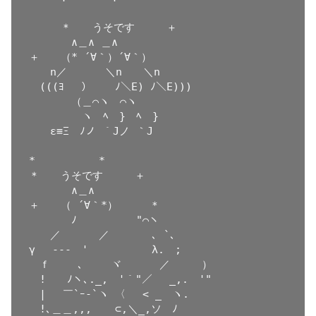
　　　＊　　うそです　　　＋

　　　　∧＿∧ ＿∧

＋　　（* ´∀｀）´∀｀）

　　n／　　 　＼n　　＼n

　(((ﾖ 　） 　 ﾉ＼E) ﾉ＼E)))

　　　　（＿⌒ヽ　⌒ヽ

　　　　　ヽ　ﾍ　}　ﾍ　}

　　ε≡Ξ　ﾉノ ｀Jノ ｀J

*　　　　　　*

＊　　うそです　　　＋

　　　　∧＿∧

＋　　（ ´∀｀*）　　　＊

　　　　ﾉ　 　　　￣"⌒ヽ

　　／　　 　／　　　　､ `､

γ　 --‐　'　　　　　　λ.　;

　ｆ　　 ､　　 ヾ　　　 ／　　　）

　!　　ﾉヽ､._,　'｀"／　 _,.　'"

　|　 ￣`ｰ-`ヽ 〈　 < _　ヽ.

　!､＿＿,,, 　 ⊂,＼_,ソ　ﾉ
