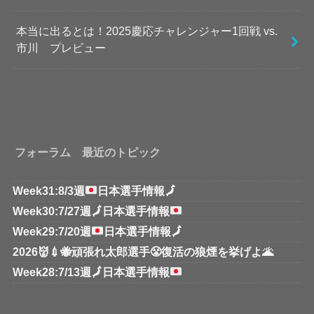
本当に出るとは！2025慶応チャレンジャー1回戦 vs.
市川 プレビュー
フォーラム 最近のトピック
Week31:8/3週
日本選手情報
🗾
Week30:7/27週
🗾
日本選手情報
Week29:7/20週
日本選手情報
🗾
2026👹💉🐝頑張れ太郎選手😤復活の狼煙を挙げよ🌋
Week28:7/13週
🗾
日本選手情報