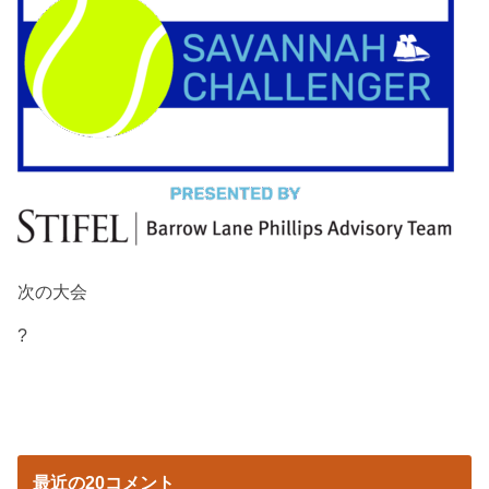
次の大会
?
最近の20コメント