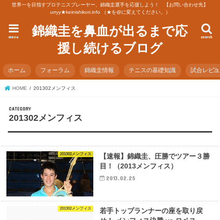
世界一を目指すプロテニスプレーヤー、錦織圭選手を応援しよう！ 【お問い合わせ先】
urryy★keinishikori.info （★を@に変えてください。）
錦織圭を鼻血が出るまで応
menu
search
援し続けるブログ
ホーム
フォーラム
錦織圭情報
テニスの基礎知識
試合レビ
HOME
201302メンフィス
201302メンフィス
201302メンフィス
【速報】錦織圭、圧勝でツアー３勝
目！（2013メンフィス）
2013.02.25
201302メンフィス
若手トップランナーの座を取り戻