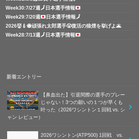
Week30:7/27週
🗾
日本選手情報
Week29:7/20週
日本選手情報
🗾
2026👹💉🐝頑張れ太郎選手😤復活の狼煙を挙げよ🌋
Week28:7/13週
🗾
日本選手情報
新着エントリー
【鼻血出た】引退間際の選手のプレー
じゃない！3つの願いの１つが早くも
叶った（2026ワシントン１回戦 vs. シ
ャン レビュー）
2026ワシントン(ATP500) 1回戦 vs.