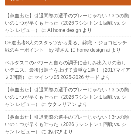
【鼻血出た】引退間際の選手のプレーじゃない！3つの願
いの１つが早くも叶った（2026ワシントン１回戦 vs. シ
ャン レビュー）
に
AI home design
より
QF進出者8人のスタッツから見る、錦織 ・ジョコビッチ
戦のキーポイント by 禮さん
に
home design ai
より
ベルダスコのパワーと自らの調子に苦しみ出入りの激し
いテニス。最後は調子を上げて貴重な1勝！（2017マイア
ミ3回戦）
に
マインツ05 2025-2026 サード
より
【鼻血出た】引退間際の選手のプレーじゃない！3つの願
いの１つが早くも叶った（2026ワシントン１回戦 vs. シ
ャン レビュー）
に
ウクレリアン
より
【鼻血出た】引退間際の選手のプレーじゃない！3つの願
いの１つが早くも叶った（2026ワシントン１回戦 vs. シ
ャン レビュー）
に
あけび
より