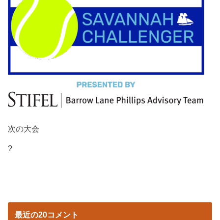
次の大会
?
最近の20コメント