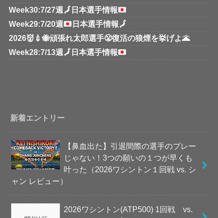
Week30:7/27週
🗾
日本選手情報
Week29:7/20週
日本選手情報
🗾
2026👹💉🐝頑張れ太郎選手😤復活の狼煙を挙げよ🌋
Week28:7/13週
🗾
日本選手情報
新着エントリー
【鼻血出た】引退間際の選手のプレー
じゃない！3つの願いの１つが早くも
叶った（2026ワシントン１回戦 vs. シ
ャン レビュー）
2026ワシントン(ATP500) 1回戦 vs.