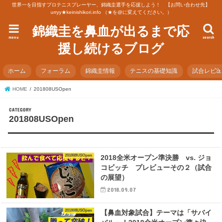
世界一を目指すプロテニスプレーヤー、錦織圭選手を応援しよう！ 【お問い合わせ先】
urryy★keinishikori.info （★を@に変えてください。）
錦織圭を鼻血が出るまで応
menu
search
援し続けるブログ
ホーム
フォーラム
錦織圭情報
テニスの基礎知識
試合レビ
HOME
201808USOpen
201808USOpen
201808USOpen
2018全米オープン準決勝 vs. ジョ
コビッチ プレビューその２（試合
の展望）
2018.09.07
201808USOpen
【鼻血対象試合】テーマは「サバイ