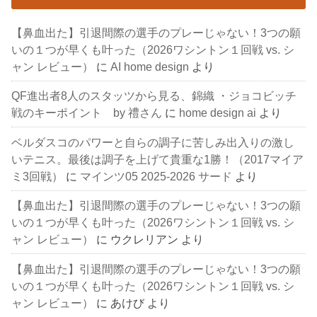
【鼻血出た】引退間際の選手のプレーじゃない！3つの願
いの１つが早くも叶った（2026ワシントン１回戦 vs. シ
ャン レビュー）
に
AI home design
より
QF進出者8人のスタッツから見る、錦織 ・ジョコビッチ
戦のキーポイント by 禮さん
に
home design ai
より
ベルダスコのパワーと自らの調子に苦しみ出入りの激し
いテニス。最後は調子を上げて貴重な1勝！（2017マイア
ミ3回戦）
に
マインツ05 2025-2026 サード
より
【鼻血出た】引退間際の選手のプレーじゃない！3つの願
いの１つが早くも叶った（2026ワシントン１回戦 vs. シ
ャン レビュー）
に
ウクレリアン
より
【鼻血出た】引退間際の選手のプレーじゃない！3つの願
いの１つが早くも叶った（2026ワシントン１回戦 vs. シ
ャン レビュー）
に
あけび
より