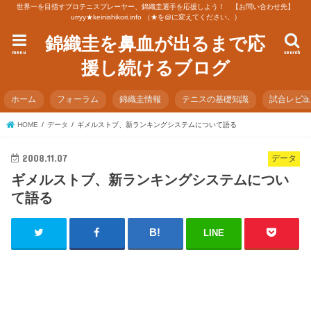
世界一を目指すプロテニスプレーヤー、錦織圭選手を応援しよう！ 【お問い合わせ先】
urryy★keinishikori.info （★を@に変えてください。）
錦織圭を鼻血が出るまで応
menu
search
援し続けるブログ
ホーム
フォーラム
錦織圭情報
テニスの基礎知識
試合レビ
HOME
データ
ギメルストブ、新ランキングシステムについて語る
2008.11.07
データ
ギメルストブ、新ランキングシステムについ
て語る
LINE