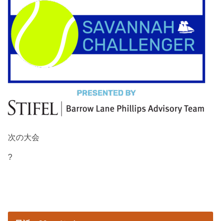
次の大会
?