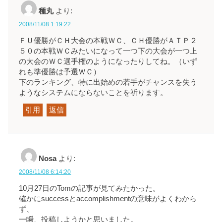
種丸
より:
2008/11/08 1:19:22
ＦＵ優勝がＣＨ大会の本戦ＷＣ、ＣＨ優勝がＡＴＰ２
５０の本戦ＷＣみたいになって一つ下の大会が一つ上
の大会のＷＣ選手権のようになったりしてね。（いず
れも準優勝は予選ＷＣ）
下のランキング、特に出始めの若手がチャンスを失う
ようなシステムにならないことを祈ります。
引用
返信
Nosa
より:
2008/11/08 6:14:20
10月27日のTomの記事が見てみたかった。
確かにsuccessとaccomplishmentの意味がよくわから
ず、
一瞬、投稿しようかと思いました。