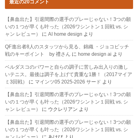
最近の20コメント
【鼻血出た】引退間際の選手のプレーじゃない！3つの願
いの１つが早くも叶った（2026ワシントン１回戦 vs. シ
ャン レビュー）
に
AI home design
より
QF進出者8人のスタッツから見る、錦織 ・ジョコビッチ
戦のキーポイント by 禮さん
に
home design ai
より
ベルダスコのパワーと自らの調子に苦しみ出入りの激し
いテニス。最後は調子を上げて貴重な1勝！（2017マイア
ミ3回戦）
に
マインツ05 2025-2026 サード
より
【鼻血出た】引退間際の選手のプレーじゃない！3つの願
いの１つが早くも叶った（2026ワシントン１回戦 vs. シ
ャン レビュー）
に
ウクレリアン
より
【鼻血出た】引退間際の選手のプレーじゃない！3つの願
いの１つが早くも叶った（2026ワシントン１回戦 vs. シ
ャン レビュー）
に
あけび
より