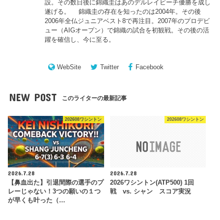
設。その数日後に錦織圭はあのデルレイビーチ優勝を成し
遂げる。 錦織圭の存在を知ったのは2004年。その後
2006年全仏ジュニアベスト8で再注目。2007年のプロデビ
ュー（AIGオープン）で錦織の試合を初観戦。その後の活
躍を確信し、今に至る。
WebSite
Twitter
Facebook
NEW POST
このライターの最新記事
202608ワシントン
202608ワシントン
2026.7.28
2026.7.28
【鼻血出た】引退間際の選手のプ
2026ワシントン(ATP500) 1回
レーじゃない！3つの願いの１つ
戦 vs. シャン スコア実況
が早くも叶った（…