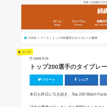
世界一を目指すプロテニ
錦
ホーム
フォーラム
錦織圭
Home
Forums
Kei Inform
日本選手情報
鼻血ブログラボ
鼻血ブログ分析班
Kei’s Me
錦織圭プ
錦織圭 戦
ランキン
錦織圭関
鼻血が出た
次は見とけ
日現在）
点）
HOME
データ
トップ200選手のタイブレーク勝率
データ
2008.11.19
トップ200選手のタイブレ
ツイート
シェア
本日も昨日に引き続き、Top 200 Match Fa