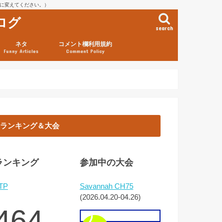
を@に変えてください。）
ログ
search
ネタ
コメント欄利用規約
Funny Articles
Comment Policy
ランキング＆大会
ランキング
参加中の大会
TP
Savannah CH75
(2026.04.20-04.26)
464