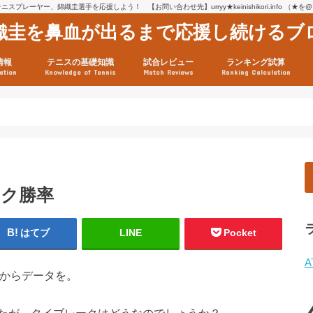
スプレーヤー、錦織圭選手を応援しよう！ 【お問い合わせ先】urryy★keinishikori.info （★
織圭を鼻血が出るまで応援し続けるブ
情報
テニスの基礎知識
試合レビュー
ランキング試算
ation
Knowledge of Tennis
Match Reviews
Ranking Calculation
ssage
ロフィール
績
グ推移
連グッズ
試合まとめ（2025年1月16
リスト（2021年8月10日時
ツアーの構造
ATPツアー ポイント表
テニス情報入手法
ーク勝率
はてブ
LINE
Pocket
A
ctsからデータを。