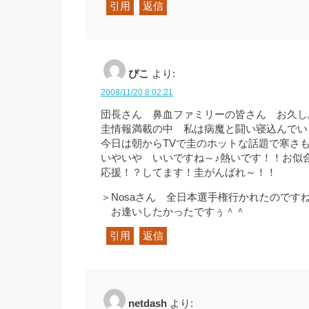
引用
返信
ぴこ
より:
2008/11/20 8:02:21
団長さん 鼻血ファミリーの皆さん お久し
圭情報満載の中 私は病魔と闘い寝込んでいまし
今日は朝からTVで圭のホットな話題で寒さ
いやいや いいですね～♪熱いです！！お似
応援！？してます！圭がんばれ～！！
＞Nosaさん 全日本選手権行かれたのです
お逢いしたかったですぅ＾＾
引用
返信
netdash
より: