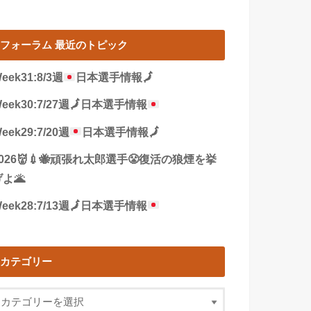
フォーラム 最近のトピック
eek31:8/3週
日本選手情報
🗾
eek30:7/27週
🗾
日本選手情報
eek29:7/20週
日本選手情報
🗾
2026👹💉🐝頑張れ太郎選手😤復活の狼煙を挙
よ🌋
eek28:7/13週
🗾
日本選手情報
カテゴリー