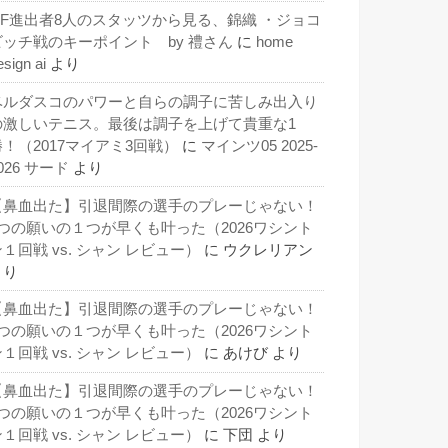
QF進出者8人のスタッツから見る、錦織 ・ジョコ
ビッチ戦のキーポイント by 禮さん
に
home
esign ai
より
ベルダスコのパワーと自らの調子に苦しみ出入り
の激しいテニス。最後は調子を上げて貴重な1
勝！（2017マイアミ3回戦）
に
マインツ05 2025-
026 サード
より
【鼻血出た】引退間際の選手のプレーじゃない！
3つの願いの１つが早くも叶った（2026ワシント
１回戦 vs. シャン レビュー）
に
ウクレリアン
より
【鼻血出た】引退間際の選手のプレーじゃない！
3つの願いの１つが早くも叶った（2026ワシント
１回戦 vs. シャン レビュー）
に
あけび
より
【鼻血出た】引退間際の選手のプレーじゃない！
3つの願いの１つが早くも叶った（2026ワシント
１回戦 vs. シャン レビュー）
に
下団
より