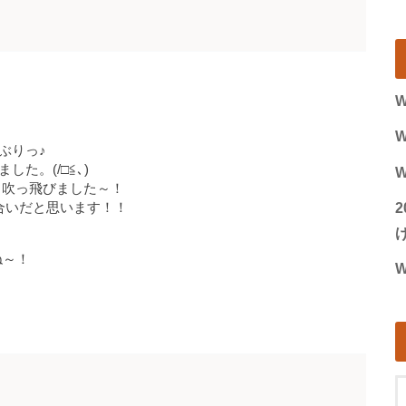
W
W
ぶりっ♪
た。(/□≦､)
W
も吹っ飛びました～！
合いだと思います！！
げ
ね～！
W