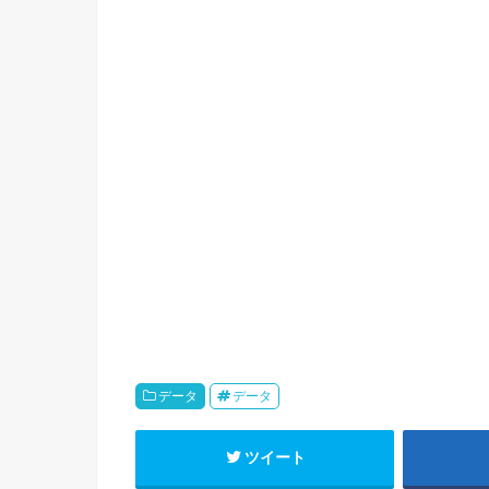
データ
データ
ツイート