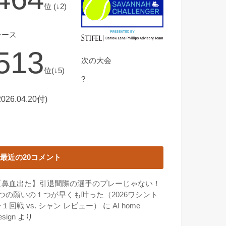
位 (↓2)
レース
513
次の大会
位(↓5)
?
2026.04.20付)
最近の20コメント
【鼻血出た】引退間際の選手のプレーじゃない！
3つの願いの１つが早くも叶った（2026ワシント
１回戦 vs. シャン レビュー）
に
AI home
esign
より