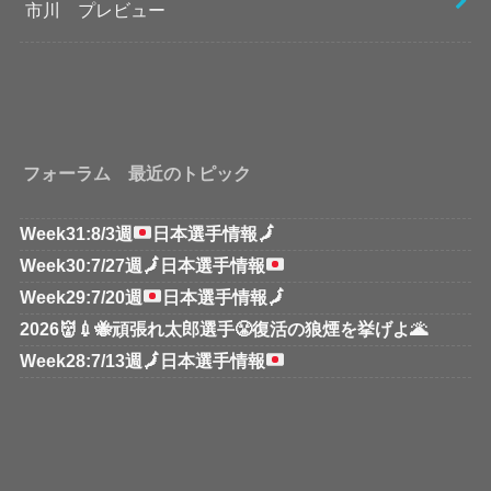
市川 プレビュー
フォーラム 最近のトピック
Week31:8/3週
日本選手情報
🗾
Week30:7/27週
🗾
日本選手情報
Week29:7/20週
日本選手情報
🗾
2026👹💉🐝頑張れ太郎選手😤復活の狼煙を挙げよ🌋
Week28:7/13週
🗾
日本選手情報