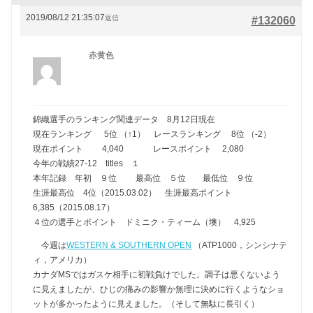
2019/08/12 21:35:07
返信
#132060
赤黄色
錦織選手のランキング関連データ 8月12日現在
現在ランキング 5位 （↑1） レースランキング 8位 （-2）
現在ポイント 4,040 レースポイント 2,080
今年の戦績27-12 titles １
本年記録 年初 ９位 最高位 ５位 最低位 ９位
生涯最高位 4位（2015.03.02） 生涯最高ポイント
6,385（2015.08.17）
４位の選手とポイント ドミニク・ティーム（墺） 4,925
今週は
WESTERN & SOUTHERN OPEN
（ATP1000，シンシナテ
ィ，アメリカ）
カナダMSではガスケ相手に初戦負けでした。調子は悪くないよう
に見えましたが、ひじの痛みの影響か無理に決めに行くようなショ
ットが多かったように見えました。（そして無駄に長引く）