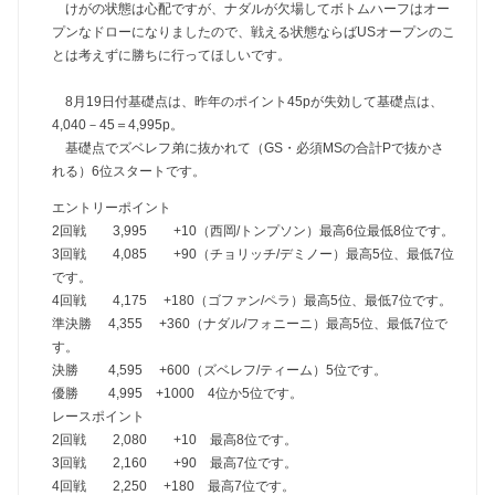
けがの状態は心配ですが、ナダルが欠場してボトムハーフはオー
プンなドローになりましたので、戦える状態ならばUSオープンのこ
とは考えずに勝ちに行ってほしいです。
8月19日付基礎点は、昨年のポイント45pが失効して基礎点は、
4,040－45＝4,995p。
基礎点でズベレフ弟に抜かれて（GS・必須MSの合計Pで抜かさ
れる）6位スタートです。
エントリーポイント
2回戦 3,995 +10（西岡/トンプソン）最高6位最低8位です。
3回戦 4,085 +90（チョリッチ/デミノー）最高5位、最低7位
です。
4回戦 4,175 +180（ゴファン/ペラ）最高5位、最低7位です。
準決勝 4,355 +360（ナダル/フォニーニ）最高5位、最低7位で
す。
決勝 4,595 +600（ズベレフ/ティーム）5位です。
優勝 4,995 +1000 4位か5位です。
レースポイント
2回戦 2,080 +10 最高8位です。
3回戦 2,160 +90 最高7位です。
4回戦 2,250 +180 最高7位です。