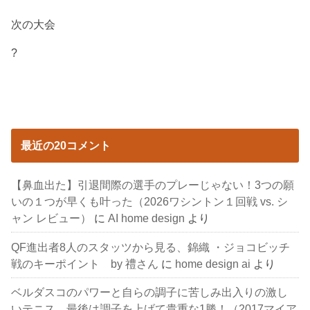
次の大会
?
最近の20コメント
【鼻血出た】引退間際の選手のプレーじゃない！3つの願
いの１つが早くも叶った（2026ワシントン１回戦 vs. シ
ャン レビュー）
に
AI home design
より
QF進出者8人のスタッツから見る、錦織 ・ジョコビッチ
戦のキーポイント by 禮さん
に
home design ai
より
ベルダスコのパワーと自らの調子に苦しみ出入りの激し
いテニス。最後は調子を上げて貴重な1勝！（2017マイア