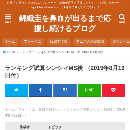
世界一を目指すプロテニスプレーヤー、錦織圭選手を応援しよう！ 【お問い合わせ先】
urryy★keinishikori.info （★を@に変えてください。）
錦織圭を鼻血が出るまで応
menu
search
援し続けるブログ
ホーム
フォーラム
錦織圭情報
テニスの基礎知識
試合レビ
HOME
トピック
ランキング試算シンシィMS後 （2019年8月19日付）
ランキング試算シンシィMS後 （2019年8月19
日付）
LINE
ホーム
›
フォーラム
›
鼻血ブログラボ
›
ランキング試算シンシィMS後 （2019
年8月19日付）
作成者
トピック