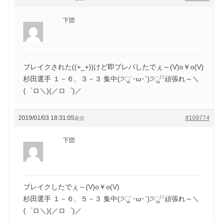
下団
ブレイクされた((+_+))けど即ブレバしたでぇ～(V)o￥o(V)
杉田選手 １－６、３－３ 集中(੭ु´･ω･`)੭ु⁾⁾頑張れ～＼
(゜ロ＼)(／ロ゜)／
2019/01/03 18:31:05
#109774
返信
下団
ブレイクしたでぇ～(V)o￥o(V)
杉田選手 １－６、５－３ 集中(੭ु´･ω･`)੭ु⁾⁾頑張れ～＼
(゜ロ＼)(／ロ゜)／