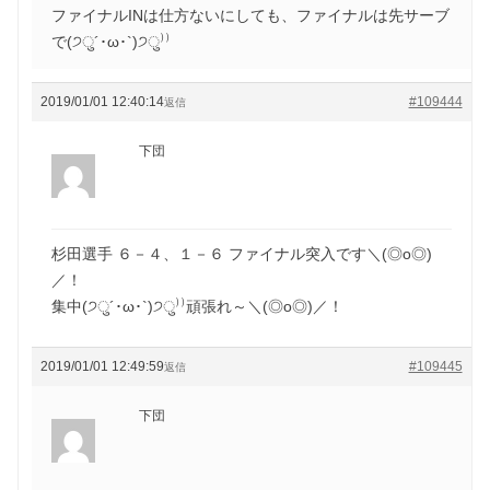
ファイナルINは仕方ないにしても、ファイナルは先サーブ
で(੭ु´･ω･`)੭ु⁾⁾
2019/01/01 12:40:14
#109444
返信
下団
杉田選手 ６－４、１－６ ファイナル突入です＼(◎o◎)
／！
集中(੭ु´･ω･`)੭ु⁾⁾頑張れ～＼(◎o◎)／！
2019/01/01 12:49:59
#109445
返信
下団