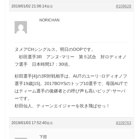
2019/01/02 21:06:14
#109628
返信
NORICHAN
ヌメアCHシングルス。明日のOOPです。
杉田選手3R アンヌ･マリー 第５試合 対ロディオノ
フ選手 日本時間17：30頃。
杉田選手[4]の3R対戦相手は、AUTのユーリ･ロディオノフ
選手19歳[15]。2017BOYSのトップ10選手で、母国AUTで
はティーム選手の後継者との呼び声も高いビッグ･サーバ
ーです。
杉田仙人、ティーンエイジャーを吹き飛ばせっ！
2019/01/03 17:52:40
#109763
返信
下団