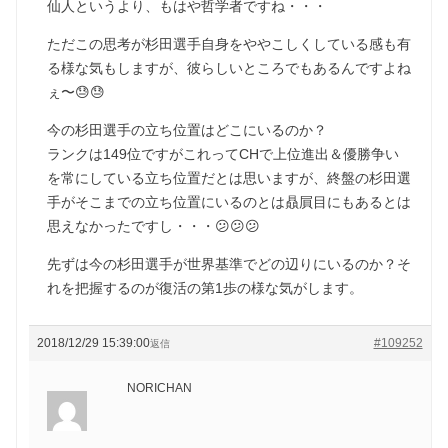
仙人というより、もはや哲学者ですね・・・
ただこの思考が杉田選手自身をややこしくしている感も有
る様な気もしますが、彼らしいところでもあるんですよね
ぇ〜😓😓
今の杉田選手の立ち位置はどこにいるのか？
ランクは149位ですがこれってCHで上位進出＆優勝争い
を常にしている立ち位置だとは思いますが、終盤の杉田選
手がそこまでの立ち位置にいるのとは贔屓目にもあるとは
思えなかったですし・・・😕😕😕
先ずは今の杉田選手が世界基準でどの辺りにいるのか？そ
れを把握するのが復活の第1歩の様な気がします。
2018/12/29 15:39:00
#109252
返信
NORICHAN