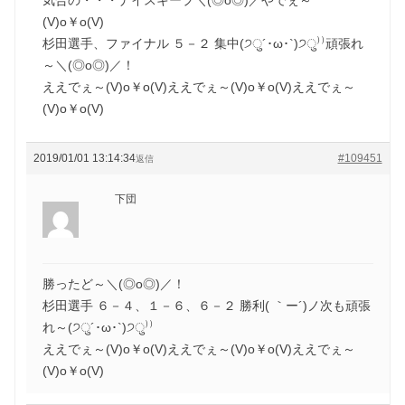
(V)o￥o(V)
杉田選手、ファイナル ５－２ 集中(੭ु´･ω･`)੭ु⁾⁾頑張れ
～＼(◎o◎)／！
ええでぇ～(V)o￥o(V)ええでぇ～(V)o￥o(V)ええでぇ～
(V)o￥o(V)
2019/01/01 13:14:34
#109451
返信
下団
勝ったど～＼(◎o◎)／！
杉田選手 ６－４、１－６、６－２ 勝利( ｀ー´)ノ次も頑張
れ～(੭ु´･ω･`)੭ु⁾⁾
ええでぇ～(V)o￥o(V)ええでぇ～(V)o￥o(V)ええでぇ～
(V)o￥o(V)