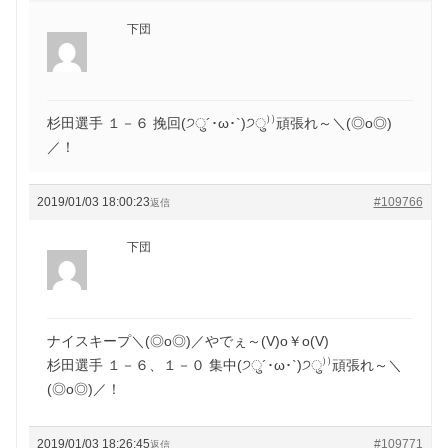
下団
杉田選手 １－６ 挽回(੭ु´･ω･`)੭ु⁾⁾頑張れ～＼(◎o◎)
／！
2019/01/03 18:00:23
#109766
返信
下団
ナイスキープ＼(◎o◎)／やでぇ～(V)o￥o(V)
杉田選手 １－６、１－０ 集中(੭ु´･ω･`)੭ु⁾⁾頑張れ～＼
(◎o◎)／！
2019/01/03 18:26:45
#109771
返信