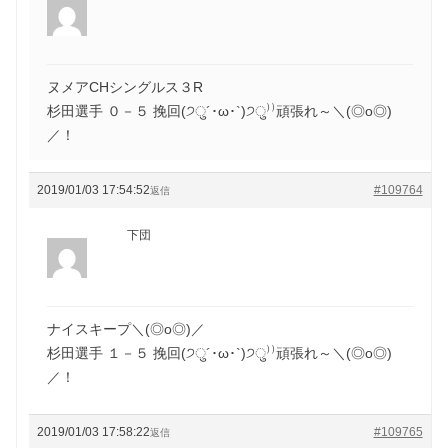
ヌメアCHシングルス３R
杉田選手 ０－５ 挽回(੭ु´･ω･`)੭ु⁾⁾頑張れ～＼(◎o◎)
／！
2019/01/03 17:54:52
#109764
返信
下団
ナイスキープ＼(◎o◎)／
杉田選手 １－５ 挽回(੭ु´･ω･`)੭ु⁾⁾頑張れ～＼(◎o◎)
／！
2019/01/03 17:58:22
#109765
返信