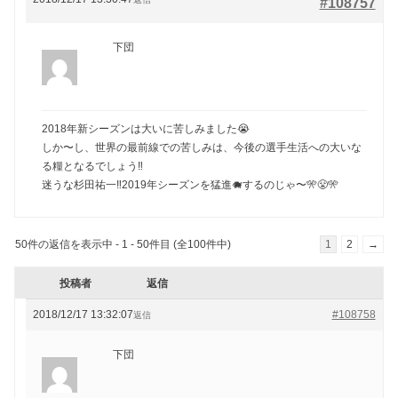
#108757
下団
2018年新シーズンは大いに苦しみました😭
しか〜し、世界の最前線での苦しみは、今後の選手生活への大いな
る糧となるでしょう‼️
迷うな杉田祐一‼️2019年シーズンを猛進🐗するのじゃ〜🎌😤🎌
50件の返信を表示中 - 1 - 50件目 (全100件中)
1
2
→
投稿者
返信
2018/12/17 13:32:07
#108758
返信
下団