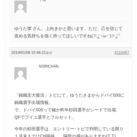
ゆうた👿 さん、上向きかと思います。ただ、己を信じて
攻める気持ちを強く持ってほしいですね(੭ु´･ω･`)੭ु⁾⁾
2019/01/08 15:46:21
#110467
返信
NORICHAN
「錦織圭大復活」トピにて、ゆうたさまからドバイ500に
錦織選手出場情報。
で、ドバイ500って確か昨年杉田選手がシードで出場、
QFでプイユ選手とフルセット。
今年の杉田選手は、エントリー･トピで判明している限り
１月末まではCH路線…。隔世の感がありますね(T T)