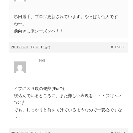
杉田選手、ブログ更新されています。やっぱり仙人です
ね〜。
前向きに来シーズンへ！！
2018/12/26 17:26:15
#109030
返信
下団
イブに３９度の発熱(ΦωΦ)
寝込んでいるところに、また難しい表現を・・・(੭ु´･ω･
`)੭ु⁾⁾
でも、しっかりと前を向けているようなので一安心ですな
～