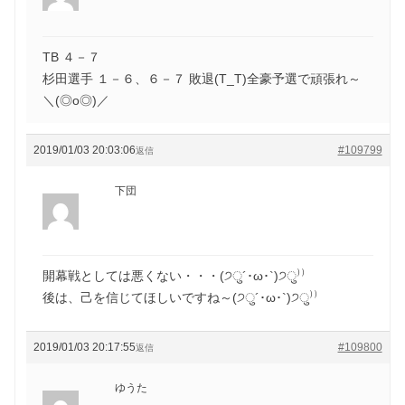
TB ４－７
杉田選手 １－６、６－７ 敗退(T_T)全豪予選で頑張れ～
＼(◎o◎)／
2019/01/03 20:03:06
#109799
返信
下団
開幕戦としては悪くない・・・(੭ु´･ω･`)੭ु⁾⁾
後は、己を信じてほしいですね～(੭ु´･ω･`)੭ु⁾⁾
2019/01/03 20:17:55
#109800
返信
ゆうた