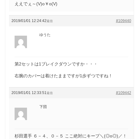
ええでぇ～(V)o￥o(V)
2019/01/01 12:24:42
#109440
返信
ゆうた
第2セットは1ブレイクダウンですか・・・
右腕のカバーは着けたままですが1歩ずつですね！
2019/01/01 12:33:51
#109442
返信
下団
杉田選手 ６－４、０－５ ここ絶対にキープ＼(◎o◎)／！