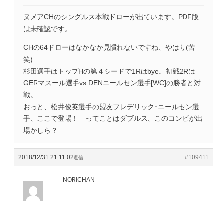
ヌメアCHのシングルス本戦ドローが出ています。PDF版
は未確認です。
CHの64ドローはなかなか見慣れないですね、やはり(苦
笑)
杉田選手はトップHの第４シードで1Rはbye。初戦2Rは
GERマスール選手vs.DENニールセン選手[WC]の勝者と対
戦。
おっと、松井俊英選手の盟友フレデリック･ニールセン選
手、ここで登場！ ってことはダブルス、このコンビが出
場かしら？
2018/12/31 21:11:02
#109411
返信
NORICHAN