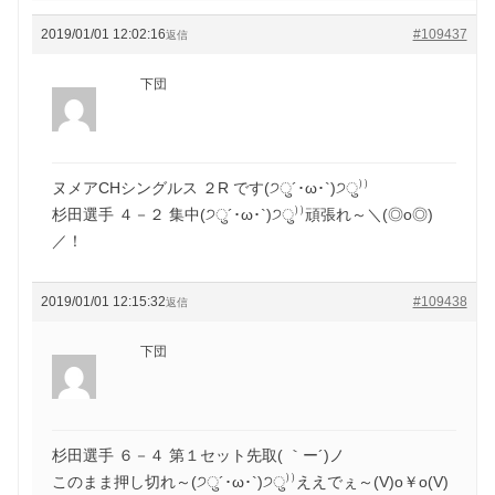
2019/01/01 12:02:16
#109437
返信
下団
ヌメアCHシングルス ２R です(੭ु´･ω･`)੭ु⁾⁾
杉田選手 ４－２ 集中(੭ु´･ω･`)੭ु⁾⁾頑張れ～＼(◎o◎)
／！
2019/01/01 12:15:32
#109438
返信
下団
杉田選手 ６－４ 第１セット先取( ｀ー´)ノ
このまま押し切れ～(੭ु´･ω･`)੭ु⁾⁾ええでぇ～(V)o￥o(V)