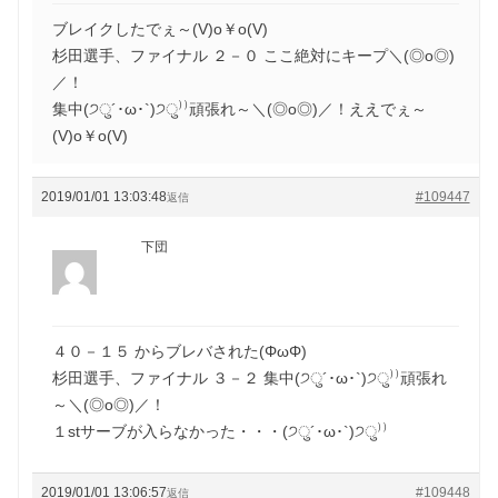
ブレイクしたでぇ～(V)o￥o(V)
杉田選手、ファイナル ２－０ ここ絶対にキープ＼(◎o◎)
／！
集中(੭ु´･ω･`)੭ु⁾⁾頑張れ～＼(◎o◎)／！ええでぇ～
(V)o￥o(V)
2019/01/01 13:03:48
#109447
返信
下団
４０－１５ からブレバされた(ΦωΦ)
杉田選手、ファイナル ３－２ 集中(੭ु´･ω･`)੭ु⁾⁾頑張れ
～＼(◎o◎)／！
１stサーブが入らなかった・・・(੭ु´･ω･`)੭ु⁾⁾
2019/01/01 13:06:57
#109448
返信