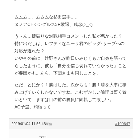
ムムム…。ムムムな杉田選手…。
ヌメアCHシングルス3R敗退、残念(>_<)
う～ん…掟破りな対戦相手コメントした私が悪かった？
特に出だしは、レフティなユーリ君のビッグ･サーブへの
対応が遅れた？
いやその前に、辻野さんが昨日いみじくもご自身を語って
らしたように、彼も「自分を信じ切れていなかった」こと
が要因かも。あら、下団さまも同じことを。
ただ、とにかく１勝はした。次からも１勝１勝を大事に積
み上げていくしかないですね。こむずかしい論理は暫く置
いといて、まずは目の前の勝負に固執して欲しい。
AO予選、頑張って！
2019/01/04 11:56:48
#109847
返信
下団