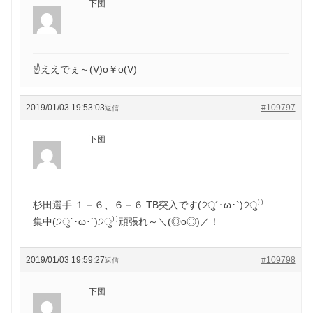
下団
☝ええでぇ～(V)o￥o(V)
2019/01/03 19:53:03
#109797
返信
下団
杉田選手 １－６、６－６ TB突入です(੭ु´･ω･`)੭ु⁾⁾
集中(੭ु´･ω･`)੭ु⁾⁾頑張れ～＼(◎o◎)／！
2019/01/03 19:59:27
#109798
返信
下団