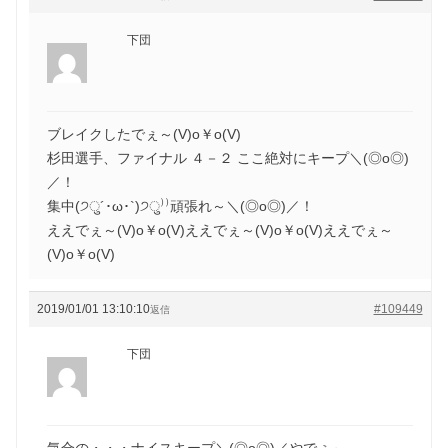
下団
ブレイクしたでぇ～(V)o￥o(V)
杉田選手、ファイナル ４－２ ここ絶対にキープ＼(◎o◎)
／！
集中(੭ु´･ω･`)੭ु⁾⁾頑張れ～＼(◎o◎)／！
ええでぇ～(V)o￥o(V)ええでぇ～(V)o￥o(V)ええでぇ～
(V)o￥o(V)
2019/01/01 13:10:10
#109449
返信
下団
気合の・・・ナイスキープ＼(◎o◎)／やでぇ～