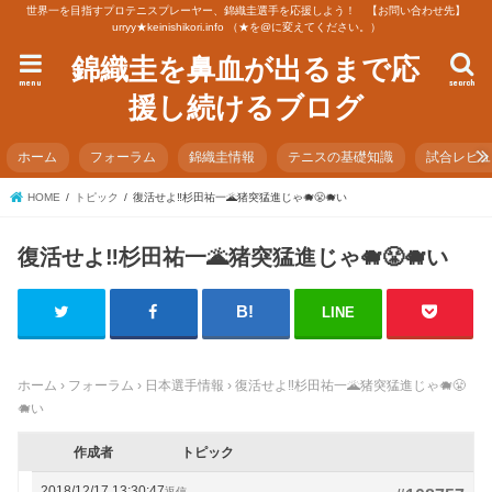
世界一を目指すプロテニスプレーヤー、錦織圭選手を応援しよう！ 【お問い合わせ先】
urryy★keinishikori.info （★を@に変えてください。）
錦織圭を鼻血が出るまで応
menu
search
援し続けるブログ
ホーム
フォーラム
錦織圭情報
テニスの基礎知識
試合レビ
HOME
トピック
復活せよ‼️杉田祐一🌋猪突猛進じゃ🐗😤🐗い
復活せよ‼️杉田祐一🌋猪突猛進じゃ🐗😤🐗い
LINE
ホーム
›
フォーラム
›
日本選手情報
›
復活せよ‼️杉田祐一🌋猪突猛進じゃ🐗😤
🐗い
作成者
トピック
2018/12/17 13:30:47
返信