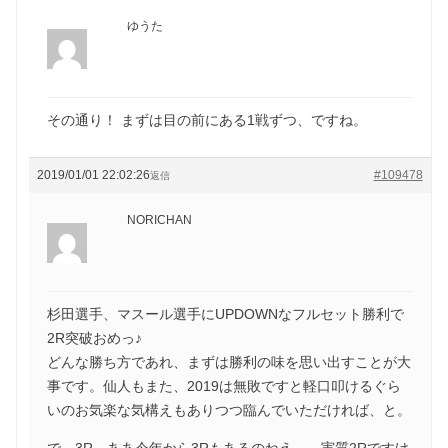
ゆうた
その通り！ まずは目の前にある1戦ずつ、ですね。
2019/01/01 22:02:26
#109478
返信
NORICHAN
杉田選手、マスール選手にUPDOWNなフルセット勝利で
2R突破おめっ♪
どんな勝ち方であれ、まずは勝利の味を思い出すことが大
事です。仙人もまた、2019は無敗ですと軽口叩けるぐら
いのお気楽な気構えもありつつ臨んでいただければ、と。
で、3R。ああ今年から3Rもあるのねえ…。実質2Rですけ