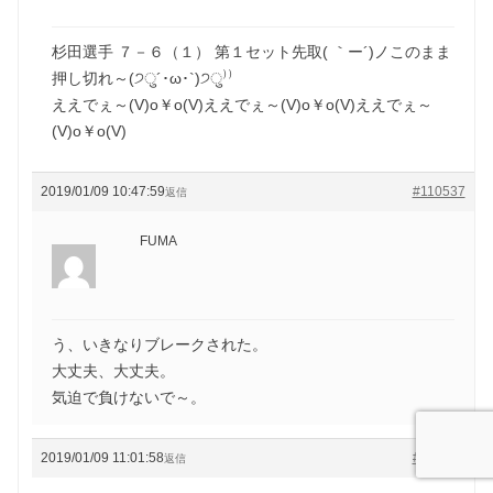
杉田選手 ７－６（１） 第１セット先取( ｀ー´)ノこのまま
押し切れ～(੭ु´･ω･`)੭ु⁾⁾
ええでぇ～(V)o￥o(V)ええでぇ～(V)o￥o(V)ええでぇ～
(V)o￥o(V)
2019/01/09 10:47:59
#110537
返信
FUMA
う、いきなりブレークされた。
大丈夫、大丈夫。
気迫で負けないで～。
2019/01/09 11:01:58
#110544
返信