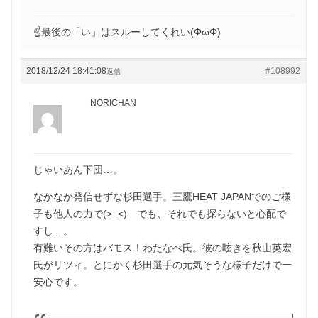
☝最後の「い」はスルーしてくれい(ΦωΦ)
2018/12/24 18:41:08
#108992
返信
NORICHAN
じゃいあん下団…。
なかなか発信せずな杉田選手。三鷹HEAT JAPANでのご様
子も他人の力で(>_<) でも、それでも探らないと心配で
すし…。
有難いその方はバモス！わたなべ氏。彼の呟きを秋山英宏
氏がリツィ。とにかく杉田選手の元気そうな様子だけで一
安心です。