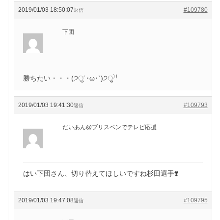
2019/01/03 18:50:07
#109780
返信
下団
勝ちたい・・・(੭ु´･ω･`)੭ु⁾⁾
2019/01/03 19:41:30
#109793
返信
だいあん@ブリスベンでテレビ応援
はい下団さん、切り替えてほしいですね杉田選手❣️
2019/01/03 19:47:08
#109795
返信