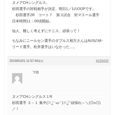
ヌメアCHシングルス。
杉田選手の対戦相手が決定、明日1／1のOOPです。
杉田選手2R コート７ 第３試合 対マスール選手
日本時間11：00頃開始。
仙人、難しく考えずにテニス、頑張って！
ちなみにニールセン選手のダブルス相方さんはAUSのM･
リード選手。松井選手はいなかった…。
2019/01/01 11:57:40
#109435
返信
下団
ヌメアCHシングルス１R
杉田選手 ３－１ 集中(੭ु´･ω･`)੭ु⁾⁾頑張れ～＼(◎o◎)
／！