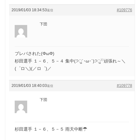
2019/01/03 18:34:53
#109776
返信
下団
ブレバされた(ΦωΦ)
杉田選手 １－６、５－４ 集中(੭ु´･ω･`)੭ु⁾⁾頑張れ～＼
(゜ロ＼)(／ロ゜)／
2019/01/03 18:40:03
#109778
返信
下団
杉田選手 １－６、５－５ 雨天中断☂