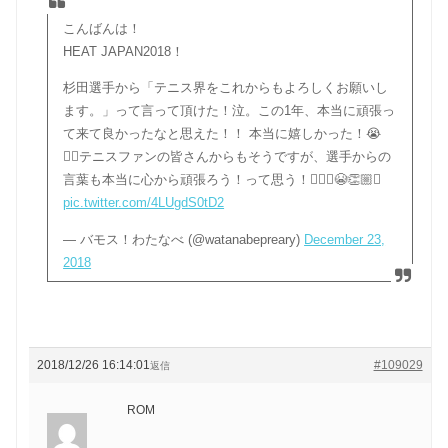
こんばんは！
HEAT JAPAN2018！
杉田選手から「テニス界をこれからもよろしくお願いし
ます。」って言って頂けた！泣。この1年、本当に頑張っ
て来て良かったなと思えた！！ 本当に嬉しかった！😭
👍🏼テニスファンの皆さんからもそうですが、選手からの
言葉も本当に心から頑張ろう！って思う！🙇🏼‍♂️😭👏🏼✨
pic.twitter.com/4LUgdS0tD2
— バモス！わたなべ (@watanabepreary)
December 23,
2018
2018/12/26 16:14:01
#109029
返信
ROM