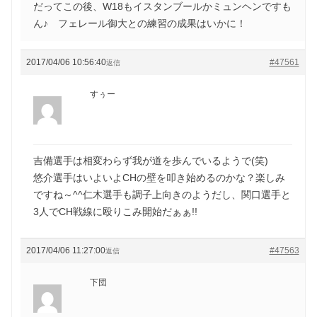
だってこの後、W18もイスタンブールかミュンヘンですも
ん♪ フェレール御大との練習の成果はいかに！
2017/04/06 10:56:40
#47561
返信
すぅー
吉備選手は相変わらず我が道を歩んでいるようで(笑)
悠介選手はいよいよCHの壁を叩き始めるのかな？楽しみ
ですね～^^仁木選手も調子上向きのようだし、関口選手と
3人でCH戦線に殴りこみ開始だぁぁ!!
2017/04/06 11:27:00
#47563
返信
下団