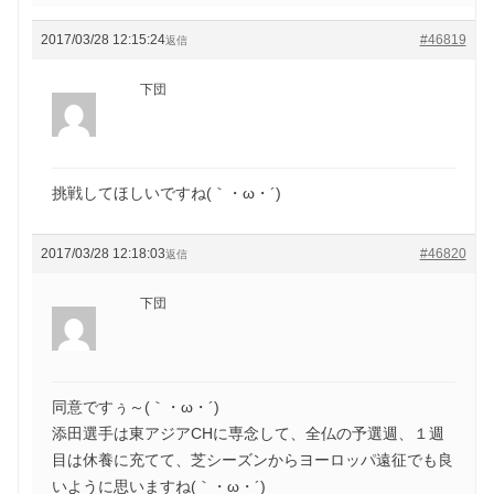
2017/03/28 12:15:24
#46819
返信
下団
挑戦してほしいですね(｀・ω・´)ゞ
2017/03/28 12:18:03
#46820
返信
下団
同意ですぅ～(｀・ω・´)ゞ
添田選手は東アジアCHに専念して、全仏の予選週、１週
目は休養に充てて、芝シーズンからヨーロッパ遠征でも良
いように思いますね(｀・ω・´)ゞ