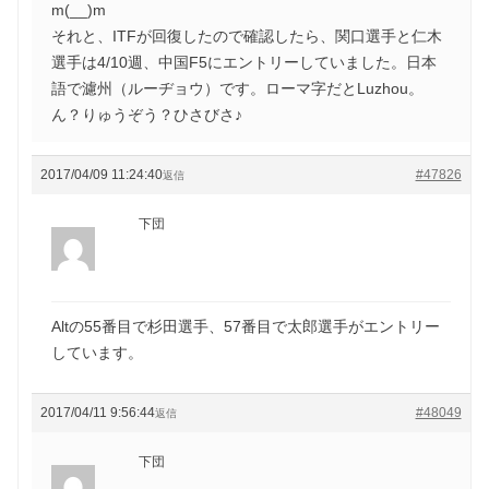
m(__)m
それと、ITFが回復したので確認したら、関口選手と仁木
選手は4/10週、中国F5にエントリーしていました。日本
語で濾州（ルーヂョウ）です。ローマ字だとLuzhou。
ん？りゅうぞう？ひさびさ♪
2017/04/09 11:24:40
#47826
返信
下団
Altの55番目で杉田選手、57番目で太郎選手がエントリー
しています。
2017/04/11 9:56:44
#48049
返信
下団