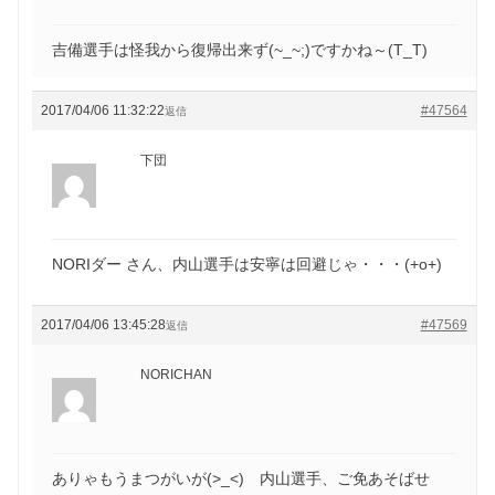
吉備選手は怪我から復帰出来ず(~_~;)ですかね～(T_T)
2017/04/06 11:32:22
#47564
返信
下団
NORIダー さん、内山選手は安寧は回避じゃ・・・(+o+)
2017/04/06 13:45:28
#47569
返信
NORICHAN
ありゃもうまつがいが(>_<) 内山選手、ご免あそばせ