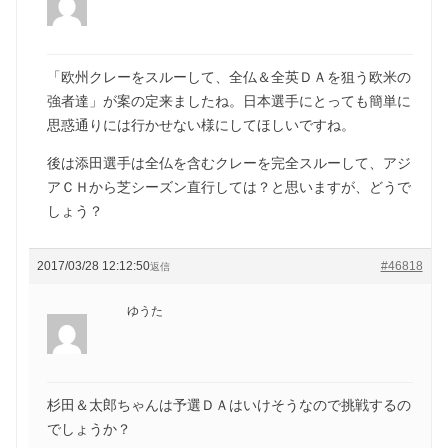
「欧州クレーをスルーして、全仏＆全英ＤＡを狙う欧米の
強者達」が案の定来ましたね。日本選手にとっても簡単に
思惑通りには行かせない様にしてほしいですね。
後は添田選手は全仏を含むクレーを完全スルーして、アジ
アＣＨから芝シーズン直行しては？と思いますが、どうで
しょう？
2017/03/28 12:12:50
#46818
返信
ゆうた
杉田＆太郎ちゃんは予選ＤＡはいけそうなので挑戦するの
でしょうか？