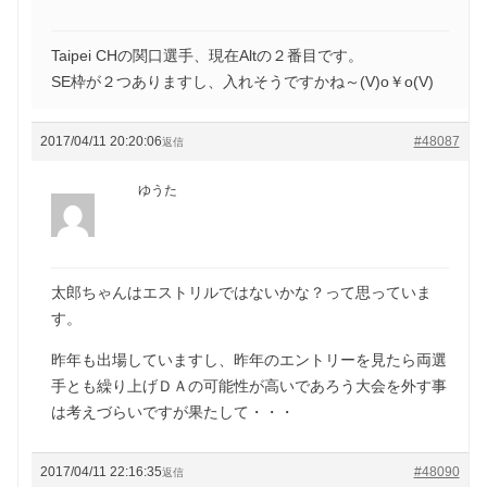
Taipei CHの関口選手、現在Altの２番目です。
SE枠が２つありますし、入れそうですかね～(V)o￥o(V)
2017/04/11 20:20:06
#48087
返信
ゆうた
太郎ちゃんはエストリルではないかな？って思っていま
す。
昨年も出場していますし、昨年のエントリーを見たら両選
手とも繰り上げＤＡの可能性が高いであろう大会を外す事
は考えづらいですが果たして・・・
2017/04/11 22:16:35
#48090
返信