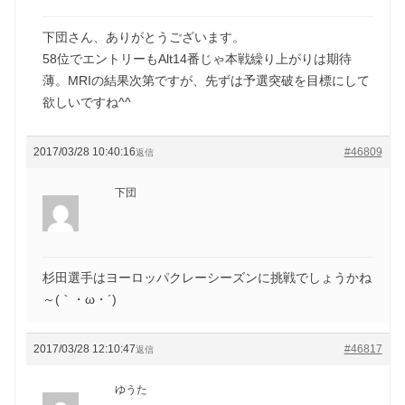
下団さん、ありがとうございます。
58位でエントリーもAlt14番じゃ本戦繰り上がりは期待
薄。MRIの結果次第ですが、先ずは予選突破を目標にして
欲しいですね^^
2017/03/28 10:40:16
#46809
返信
下団
杉田選手はヨーロッパクレーシーズンに挑戦でしょうかね
～(｀・ω・´)ゞ
2017/03/28 12:10:47
#46817
返信
ゆうた