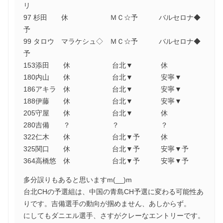
リ
97 杉田 休 ＭＣ☆予 バルセロナ◆
予
99 タロウ マラケシュ◇ ＭＣ☆予 バルセロナ◆
予
153添田 休 台北▼ 休
180内山 休 台北▼ 安寧▼
186アキラ 休 台北▼ 安寧▼
188伊藤 休 台北▼ 安寧▼
205守屋 休 台北▼ 休
280吉備 ？ ？ ？
322仁木 休 台北▼予 休
325関口 休 台北▼予 安寧▼予
364高橋悠 休 台北▼予 安寧▼予
多分誤りもあると思いますm(__)m
台北CHの予選組は、中国の青島CH予選に変わる可能性あ
りです。吉備選手の動向が掴めません、あしからず。
にしてもダニエル選手、さすがクレーなエントリーです。