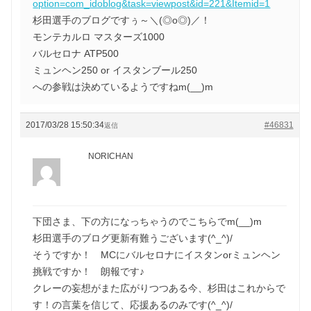
option=com_idoblog&task=viewpost&id=221&Itemid=1
杉田選手のブログですぅ～＼(◎o◎)／！
モンテカルロ マスターズ1000
バルセロナ ATP500
ミュンヘン250 or イスタンブール250
への参戦は決めているようですねm(__)m
2017/03/28 15:50:34
#46831
返信
NORICHAN
下団さま、下の方になっちゃうのでこちらでm(__)m
杉田選手のブログ更新有難うございます(^_^)/
そうですか！ MCにバルセロナにイスタンorミュンヘン
挑戦ですか！ 朗報です♪
クレーの妄想がまた広がりつつある今、杉田はこれからで
す！の言葉を信じて、応援あるのみです(^_^)/