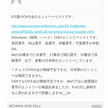
5/1週のCH大会のエントリーリストです。
http://www.menstennisforums.com/19-challenger-
series/891681-week-18-gimcheon-korea-republic.html
Gimcheon（韓国・ハード）CHのエントリーリストです。
添田選手、内山選手、晶選手、伊藤選手、守屋選手が本戦
DA。
Altの10番目で仁木選手、17番目で関口選手、19番目で高
橋選手、以下、多数の日本勢がエントリーしています。
＊チェコでCH大会が開催予定ですが、日本勢のエントリ
ーは確認できません。
USAでもCH大会が開催予定ですが、Altの下位に綿貫陽介
選手のエントリーが確認出来ましたが、Fuの方に参戦す
ると思われますので割愛しますm(__)m
2017/04/11 10:02:13
#48052
返信