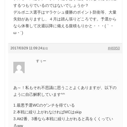
するつもりでいるのではないでしょうか？
デルボニス選手はマラケシュ優勝のポイント防衛等、大量
失効がありますし、４月は踏ん張りどころです。予選から
なら休養して次週以降に備える腹積もりかと・・・(｀・
ω・´)ゞ
2017/03/29 11:09:24
#46950
返信
すぅー
あ～！私もそれ不思議に思うことよくありますが、以下の
ように自己解釈しています^^
1.最悪予選WCのゲンチを得ている
2.本戦に繰り上がれなければMCはskip
3.Alt2番、3番なら本戦に繰り上がれると高をくくってい
るww