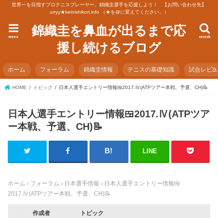
世界一を目指すプロテニスプレーヤー、錦織圭選手を応援しよう！ 【お問い合わせ先】
urryy★keinishikori.info （★を@に変えてください。）
錦織圭を鼻血が出るまで応
menu
search
援し続けるブログ
ホーム
フォーラム
錦織圭情報
テニスの基礎知識
試合レビ
HOME
トピック
日本人選手エントリー情報🍱2017.Ⅳ(ATPツアー本戦、予選、CH)📝
日本人選手エントリー情報🍱2017.Ⅳ(ATPツア
ー本戦、予選、CH)📝
LINE
ホーム
›
フォーラム
›
日本選手情報
›
日本人選手エントリー情報🍱
2017.Ⅳ(ATPツアー本戦、予選、CH)📝
作成者
トピック