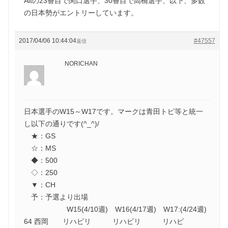
Altの23番目で関口選手、30番目で高橋選手、以下、多数
の日本勢がエントリーしています。
2017/04/06 10:44:04
#47557
返信
NORICHAN
日本選手のW15～W17です。マークは青田トピ等と統一
し以下の通りです(^_^)/
★：GS
☆：MS
◆：500
◇：250
▼：CH
予：予選より出場
W15(4/10週) W16(4/17週) W17:(4/24週)
64 西岡 リハビリ リハビリ リハビ