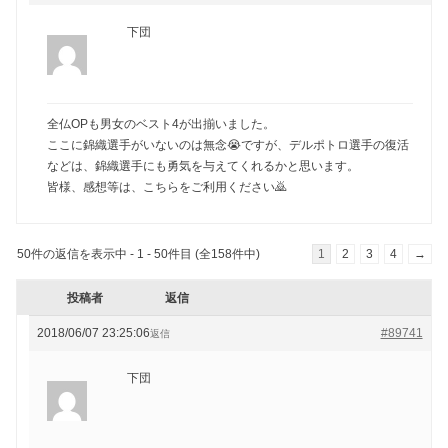
下団
全仏OPも男女のベスト4が出揃いました。
ここに錦織選手がいないのは無念😭ですが、デルポトロ選手の復活
などは、錦織選手にも勇気を与えてくれるかと思います。
皆様、感想等は、こちらをご利用ください🙇
50件の返信を表示中 - 1 - 50件目 (全158件中)
1
2
3
4
→
投稿者
返信
2018/06/07 23:25:06
#89741
返信
下団