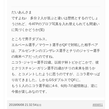
だいあんさま
ですよね♪ 多分２人が並ぶと違いは歴然とするのでしょ
うけれど、今ATPのプロフ写真を入れ替えられても間違い
に気づくかどうか(笑)
ところで男子ダブルス。
エルベール選手／マウート選手がQFで対戦した相手ペア
は、アルゼンチンのゴンザレス選手とチリのジャリー選手
の南米ペアだったのですね。
ニコラ･ジャリー選手22歳。以前デ杯トピかどこかで、彼
とクリスチャン･ガリン選手21歳がチリの未来を担うか
も、とコメントしたように思うのですが、ニコラ君やっぱ
り出てきました。しかもGSダブルスでQFに。
もう１人のニコラ選手組に4-6、6(8)-7の超惜敗は、逆に
今後が楽しみなのです。
2018/06/08 21:32:54
#89851
返信