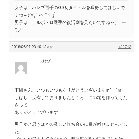
女子は、ハレプ選手のGS初タイトルを獲得してほしいで
すね～(੭ु´･ω･`)੭ु⁾⁾
男子は、デルポトロ選手の復活劇を見たいですね～( ｀ー
´)ノ
2018/06/07 23:49:13
#89742
返信
あけび
下団さん、いつもいつもありがとうございますm(__)m
しばし、反省しておりましたところ、この場を作ってくだ
さって
ありがとうございます。
男子かと思うほどの激しい打ち合いに目が離せませんでし
た。
どちらの選手も好きなので、勝敗度外視の応援でしたけ