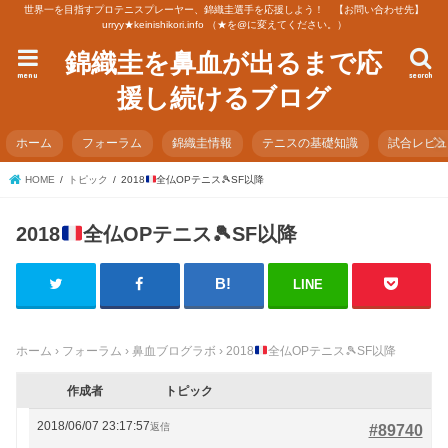
世界一を目指すプロテニスプレーヤー、錦織圭選手を応援しよう！ 【お問い合わせ先】
urryy★keinishikori.info （★を@に変えてください。）
錦織圭を鼻血が出るまで応
menu
search
援し続けるブログ
ホーム
フォーラム
錦織圭情報
テニスの基礎知識
試合レビ
HOME
トピック
2018
全仏OPテニス
🎾
SF以降
2018
全仏OPテニス
🎾
SF以降
LINE
ホーム
›
フォーラム
›
鼻血ブログラボ
›
2018
全仏OPテニス
🎾
SF以降
作成者
トピック
2018/06/07 23:17:57
返信
#89740