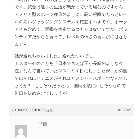
です。試合は選手の生活が懸かっている場なのですから、
アメリカ型スポーツ種目のように、高い報酬でもっとレベ
ルの高いジャッジングシステムを確立すべきです。ホーク
アイも含めて。恫喝を肯定するつもりはないですが、ボラ
ンティアだからと言って、レベルの低さの言い訳にはなり
ません。
話が逸れちゃいました。逸れたついでに。
ナスターゼのことを「日本で言えば王か長嶋のような存
在」なんて書いていたマスコミを目にしましたが、かの国
ではそれほどテニスがそれほどメジャースポーツなんでし
ょうか? もしそうだったら、国民を敵に回しそうなので
無口を決め込むでしょうが。
2018/06/08 10:30:32
#89765
返信
下団