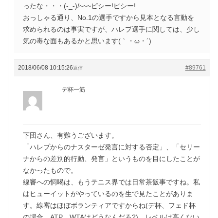
ったな・・・(-_-)/~~~ピシー!ピシー!
おっしゃる通り、No.1の選手ですから見本となる言動を
求められるのは事実ですが、ハレプ選手に関しては、少し
気の毒な面もあるかと思います(｀・ω・´)ゞ
2018/06/08 10:15:26
#89761
返信
デ杯一筋
下団さん、有難うございます。
「ハレプからのナスターゼ発言に対する否定」、「セリー
ナからの差別的行動、発言」というものを目にしたことが
なかったもので。
線審への恫喝は、もうテニス界では日常茶飯事ですね。私
はヒューイットがやっているのを生で見たことがありま
す。線審はほぼボランティアですからね(デ杯、フェド杯
の場合。ATP、WTAはどうなんだろ?)、レベルは高くない