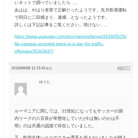
いネットで調べていましたら…。
あはは、やはり老害で正解だったようです。先月飲酒運転
で同日に二回捕まり、逮捕…となったようです。
詳しくは下記記事をご覧ください。情けない…。
https://www.usatoday.com/story/sports/tennis/2018/05/25/
ilie-nastase-arrested-twice-in-a-day-for-traffic-
offenses/35343647/
2018/06/08 11:15:41
#89777
返信
ゆうた
ルーマニアに関しては、21世紀になってもサッカーの国
内リーグの八百長が常態化していた(今は無いのかは不
明）のは共通の認識で存在していました。
又、欧州全体レベルのスター選手も何人かいましたが個人