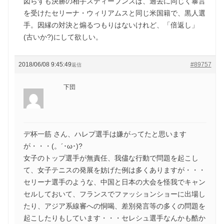
図らずも決勝の相手スティーブンスは、過去に同じく暴言
を受けたセリーナ・ウィリアムスと同じ米国籍で、黒人選
手。因縁の対決と煽るつもりはないけれど、「倍返し」
(古いか?)にして欲しい。
2018/06/08 9:45:49
#89757
返信
下団
デ杯一筋 さん、ハレプ選手は嫌がってたと思います
が・・・(。´･ω･)?
女子のトップ選手が無責任、我儘な行動で問題を起こし
て、女子テニスの発展を妨げた例は多くありますが・・・
セリーナ選手のような、中国と日本の大会を怪我でキャン
セルしておいて、フランスでファッションショーに出場し
たり、アジア系線審への恫喝、差別発言等の多くの問題を
起こしたりもしています・・・セレシュ選手なんかも酷か