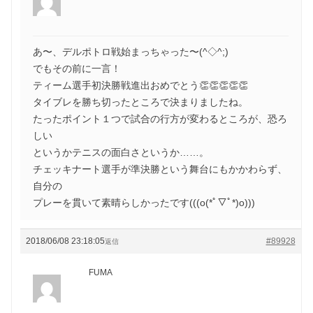
あ〜、デルポトロ戦始まっちゃった〜(^◇^;)
でもその前に一言！
ティーム選手初決勝戦進出おめでとう👏👏👏👏👏
タイブレを勝ち切ったところで決まりましたね。
たったポイント１つで試合の行方が変わるところが、恐ろ
しい
というかテニスの面白さというか……。
チェッキナート選手が準決勝という舞台にもかかわらず、
自分の
プレーを貫いて素晴らしかったです(((o(*ﾟ▽ﾟ*)o)))
2018/06/08 23:18:05
#89928
返信
FUMA