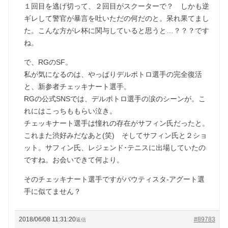
１回目を逃げ切って、２回目がスクーターで？ しかも逆
ギレして警官が暴言を吐いただの何だのと。呆れ果てまし
た。こんな方がレ杯に関与していると思うと…？？？です
ね。
で、RGのSF。
私が気になるのは、やっぱりデルポトロ選手の完全復活
と、新参者チェッキナート選手。
RGの公式SNSでは、デルポトロ選手の涙のシーンが。こ
れにはこっちももらい泣き。
チェッキナート選手は憧れの存在がサフィン氏だったと。
これまた渋好みだなあと(笑) そしてサフィン氏と２ショ
ット。サフィン氏、レジェンド･テニスに出場していたの
ですね。お会いできて何より。
そのチェッキナート選手ですがバウティスタ-アグート選
手に似てません？
2018/06/08 11:31:20
#89783
返信