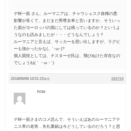
デ杯一筋 さん、ルーマニアは、チャウシェスク政権の悪
影響が長くて、まだまだ男尊女卑と言いますか、そういっ
た面がヨーロッパの国にしては残っているのか？というよ
うなのも読みましたが・・・どうなんでしょう？
ルーマニアと言えば、サッカーを思い出しますが、ラグビ
ーも強かったかな(。´･ω･)?
個人競技としては、ナスターゼ氏は、飛びぬけた存在なの
でしょうね(｀・ω・´)ゞ
2018/06/08 10:51:15
#89769
返信
ROM
デ杯一筋さまのコメ読んで、そういえばあのルーマニアテ
ニス界の老害…失礼重鎮は今どうしているのだろう？と思