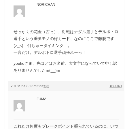
NORICHAN
せっかくの花金（古っ）、対戦はナダル選手とデルポトロ
選手という垂涎モノの好カード、なのにここで離脱です
(>_<) 何ちゅータイミング…。
一言だけ。デルポトロ選手頑張れーっ！
youkoさま、先ほどはお名前、大文字になっていて申し訳
ありませんでしたm(__)m
2018/06/08 23:52:23
#89940
返信
FUMA
これだけ何度もブレークポイント握られているのに、いつ