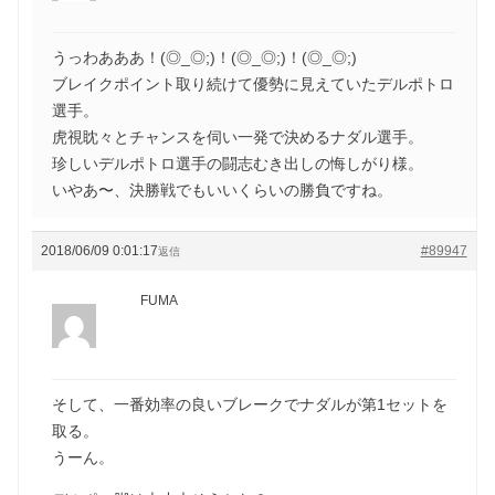
うっわあああ！(◎_◎;)！(◎_◎;)！(◎_◎;)
ブレイクポイント取り続けて優勢に見えていたデルポトロ
選手。
虎視眈々とチャンスを伺い一発で決めるナダル選手。
珍しいデルポトロ選手の闘志むき出しの悔しがり様。
いやあ〜、決勝戦でもいいくらいの勝負ですね。
2018/06/09 0:01:17
#89947
返信
FUMA
そして、一番効率の良いブレークでナダルが第1セットを
取る。
うーん。