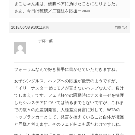
まこちゃん組は、優勝ペアに負けたことになりました。
さあ、今日は穂積／二宮組を応援ー📣📣
2018/06/08 9:30:11
#89754
返信
デ杯一筋
フォーラムなんで好き勝手に書かせていただきますね。
女子シングルス、ハレプへの応援が優勢のようですが、
「イリ・ナスターゼにモノが言えないハレプなんて、負け
てしまえ」です。フェド杯での騒動時にナスターゼを擁護
したシルステアについては語るまでもないですが、これま
での散々の姓差別発言、人種差別発言に対して、WTAの
トップランカーとして、発言を控えていること自体が擁護
と同様と考えます。そのフェド杯にも居たわけですしね。