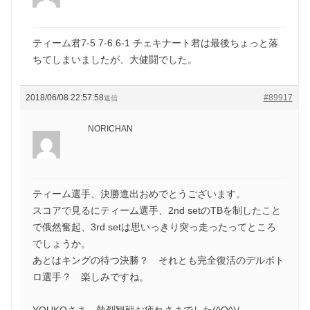
ティーム君7-5 7-6 6-1 チェキナート君は最後ちょっと落
ちてしまいましたが、大健闘でした。
2018/06/08 22:57:58
#89917
返信
NORICHAN
ティーム選手、決勝進出おめでとうございます。
スコアで見るにティーム選手、2nd setのTBを制したこと
で俄然奮起、3rd setは思いっきり突っ走ったってところ
でしょうか。
あとはキングの待つ決勝？ それとも完全復活のデルポト
ロ選手？ 楽しみですね。
YOUKOさま、熱烈観戦お疲れさまでした(^O^)/