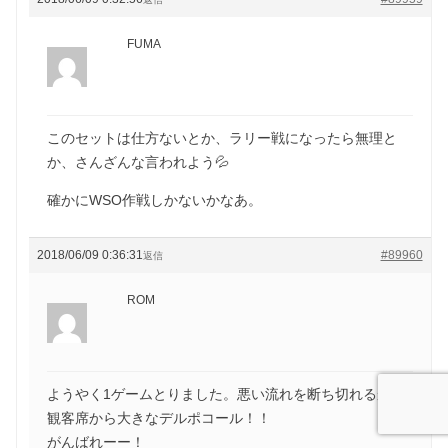
FUMA
このセットは仕方ないとか、ラリー戦になったら無理と
か、さんざんな言われよう💦
確かにWSO作戦しかないかなあ。
2018/06/09 0:36:31
#89960
返信
ROM
ようやく1ゲームとりました。悪い流れを断ち切れるか？
観客席から大きなデルポコール！！
がんばれーー！