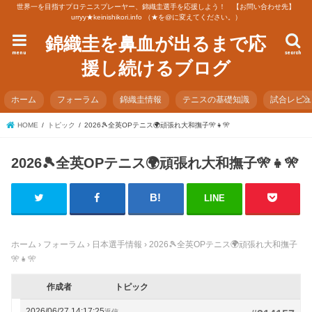
世界一を目指すプロテニスプレーヤー、錦織圭選手を応援しよう！ 【お問い合わせ先】
urryy★keinishikori.info （★を@に変えてください。）
錦織圭を鼻血が出るまで応
menu
search
援し続けるブログ
ホーム
フォーラム
錦織圭情報
テニスの基礎知識
試合レビ
HOME
トピック
2026🎾全英OPテニス🌍頑張れ大和撫子🎌👧🎌
2026🎾全英OPテニス🌍頑張れ大和撫子🎌👧🎌
LINE
ホーム
›
フォーラム
›
日本選手情報
›
2026🎾全英OPテニス🌍頑張れ大和撫子
🎌👧🎌
作成者
トピック
2026/06/27 14:17:25
返信