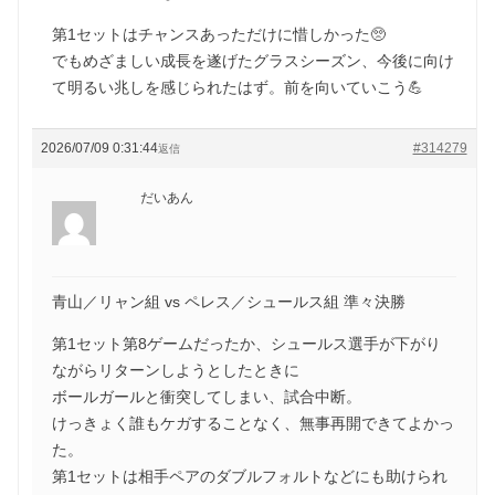
第1セットはチャンスあっただけに惜しかった🥺
でもめざましい成長を遂げたグラスシーズン、今後に向け
て明るい兆しを感じられたはず。前を向いていこう💪
2026/07/09 0:31:44
#314279
返信
だいあん
青山／リャン組 vs ペレス／シュールス組 準々決勝
第1セット第8ゲームだったか、シュールス選手が下がり
ながらリターンしようとしたときに
ボールガールと衝突してしまい、試合中断。
けっきょく誰もケガすることなく、無事再開できてよかっ
た。
第1セットは相手ペアのダブルフォルトなどにも助けられ