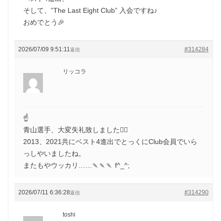
そして、”The Last Eight Club” 入会ですね♪
おめでとう🎉
2026/07/09 9:51:11
#314284
返信
リッコラ
☝️
青山選手、大変失礼致しました🙇‍♀️
2013、2021共にベスト4進出でとっくにClub会員でいら
っしやいましたね。
またもやウッカリ……🍡🍡🍡 f^_^;
2026/07/11 6:36:28
#314290
返信
toshi