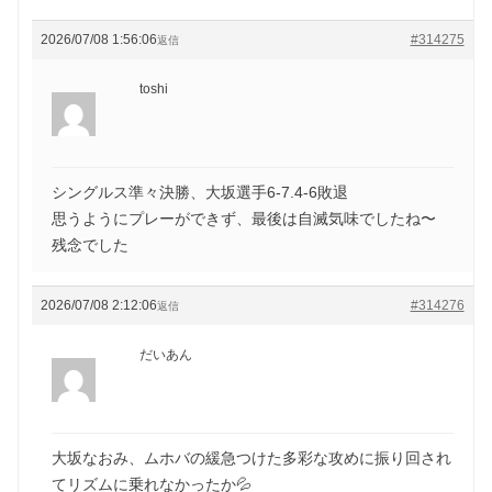
2026/07/08 1:56:06
#314275
返信
toshi
シングルス準々決勝、大坂選手6-7.4-6敗退
思うようにプレーができず、最後は自滅気味でしたね〜
残念でした
2026/07/08 2:12:06
#314276
返信
だいあん
大坂なおみ、ムホバの緩急つけた多彩な攻めに振り回され
てリズムに乗れなかったか💦