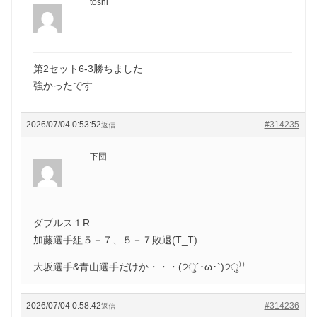
toshi
第2セット6-3勝ちました
強かったです
2026/07/04 0:53:52
#314235
返信
下団
ダブルス１R
加藤選手組５－７、５－７敗退(T_T)
大坂選手&青山選手だけか・・・(੭ु´･ω･`)੭ु⁾⁾
2026/07/04 0:58:42
#314236
返信