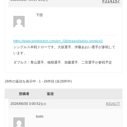
#314157
下団
https://www.wimbledon.com/en_GB/draws/ladies-singles/1
シングルス本戦ドローです。大坂選手、伊藤あおい選手が参戦して
います。
ダブルス：青山選手、穂積選手、加藤選手、二宮選手が参戦予定
28件の返信を表示中 - 1 - 28件目 (全28件中)
投稿者
返信
2026/06/30 3:00:52
#314177
返信
toshi