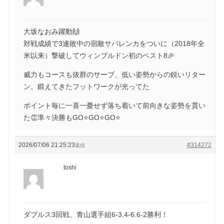
大坂なおみ躍動🙌
対戦成績で3連敗中の宿敵サバレンカをついに（2018年全
米以来）撃破してウィンブルドン初のベスト8🎉
威力もコースも抜群のサーブ、低い姿勢からの鋭いリター
ン。鍛えてきたフットワークが光ってた
ポイント毎に一喜一憂せず落ち着いて前向きな姿勢を貫い
た👏準々決勝もGO⭐️GO⭐️GO⭐️
2026/07/06 21:25:23
#314272
返信
toshi
ダブルス3回戦、青山選手組6-3.4-6.6-2勝利！