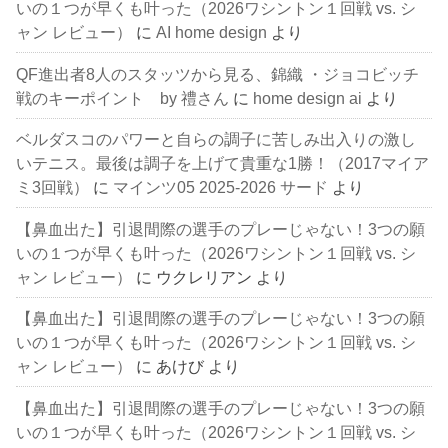
いの１つが早くも叶った（2026ワシントン１回戦 vs. シ
ャン レビュー）
に
AI home design
より
QF進出者8人のスタッツから見る、錦織 ・ジョコビッチ
戦のキーポイント by 禮さん
に
home design ai
より
ベルダスコのパワーと自らの調子に苦しみ出入りの激し
いテニス。最後は調子を上げて貴重な1勝！（2017マイア
ミ3回戦）
に
マインツ05 2025-2026 サード
より
【鼻血出た】引退間際の選手のプレーじゃない！3つの願
いの１つが早くも叶った（2026ワシントン１回戦 vs. シ
ャン レビュー）
に
ウクレリアン
より
【鼻血出た】引退間際の選手のプレーじゃない！3つの願
いの１つが早くも叶った（2026ワシントン１回戦 vs. シ
ャン レビュー）
に
あけび
より
【鼻血出た】引退間際の選手のプレーじゃない！3つの願
いの１つが早くも叶った（2026ワシントン１回戦 vs. シ