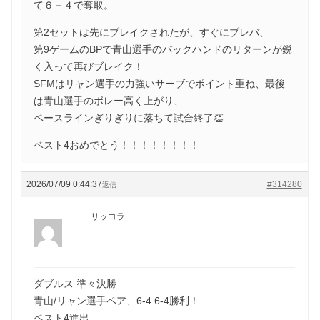
て６－４で奪取。
第2セットは先にブレイクされたが、すぐにブレバ、
第9ゲームのBPで青山選手のバックハンドのリターンが鋭
く入って再びブレイク！
SFMはリャン選手の力強いサーブでポイント重ね、最後
は青山選手のボレー高く上がり、
ベースラインぎりぎりに落ちて試合終了👏
ベスト4おめでとう！！！！！！！！
2026/07/09 0:44:37
#314280
返信
リッコラ
ダブルス 準々決勝
青山/リャン選手ペア、6-4 6-4勝利！
ベスト4進出、