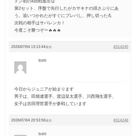
ドン初の4回戦進出👏
第2セット、序盤で先行したがカサキナの揺さぶりにあ
う。追いつかれたがすぐにブレバし、押し切った💪
次戦の相手はサバレンカ！
今度こそ勝つぞー🔥🔥🔥
2026/07/04 13:13:44
#314245
返信
toshi
今日からジュニアが始まります
男子は、田畑遼選手、渡辺栞太選手、川西飛生選手、
女子は吉田理世選手が参戦しています
2026/07/04 20:53:56
#314248
返信
toshi