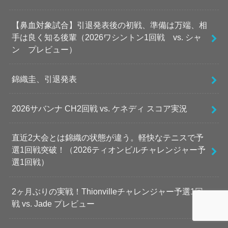
【鼻血対象試合】引退発表後の初戦、準備は万端、相
手は良く知る後輩（2026ワシントン1回戦 vs. シャ
ン プレビュー）
錦織圭、引退発表
2026サバンナ CH2回戦 vs. ケネディ スコア実況
直近2大会とは錦織の状態が違う。軽快なテニスで予
選1回戦突破！（2026ティオンビルチャレンジャー予
選1回戦）
2ヶ月ぶりの実戦！Thionvilleチャレンジャー予選1回
戦 vs. Jade プレビュー