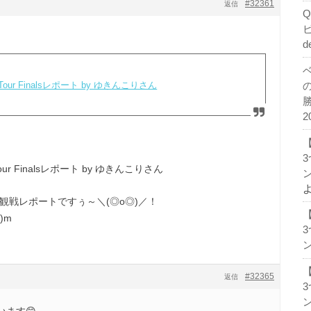
#32361
返信
d
Tour Finalsレポート by ゆきんこりさん
2
our Finalsレポート by ゆきんこりさん
ン
観戦レポートですぅ～＼(◎o◎)／！
)m
ン
#32365
返信
ン