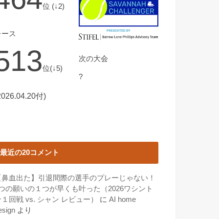
位 (↓2)
レース
513
次の大会
位(↓5)
?
2026.04.20付)
最近の20コメント
【鼻血出た】引退間際の選手のプレーじゃない！
3つの願いの１つが早くも叶った（2026ワシント
１回戦 vs. シャン レビュー）
に
AI home
esign
より