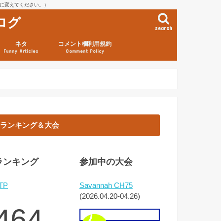
を@に変えてください。）
ログ
search
ネタ
コメント欄利用規約
Funny Articles
Comment Policy
ランキング＆大会
ランキング
参加中の大会
TP
Savannah CH75
(2026.04.20-04.26)
464