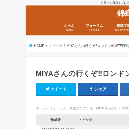
世界一を目指すプロテニ
錦
ホーム
フォーラム
錦織圭
Home
Forums
Kei Inform
日本選手情報
鼻血ブログラボ
鼻血ブログ分析班
Kei’s Me
錦織圭プ
錦織圭 戦
ランキン
錦織圭関
鼻血が出た
次は見とけ
日現在）
点）
HOME
トピック
MIYAさんの行くぞ
‼️
ロンドン
WTF観
MIYAさんの行くぞ
‼️
ロンド
ツイート
シェア
ホーム
›
フォーラム
›
鼻血ブログラボ
›
MIYAさんの行くぞ
‼️
作成者
トピック