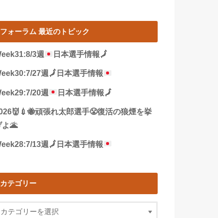
フォーラム 最近のトピック
eek31:8/3週
日本選手情報
🗾
eek30:7/27週
🗾
日本選手情報
eek29:7/20週
日本選手情報
🗾
2026👹💉🐝頑張れ太郎選手😤復活の狼煙を挙
よ🌋
eek28:7/13週
🗾
日本選手情報
カテゴリー