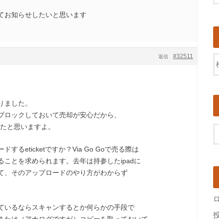
てお知らせしたいと思います
#32511
返信
りました。
ブロックしておいて売却が安心だから、
れたと思いますよ。
るeticketですか？Via Go Goで売る際は
ことを求められます。去年は持参したipadに
て、そのアップロードのやり方がわからず
ているならスキャンするとか何らかの手段で
または（アナログですが）コピーを取っておいて、