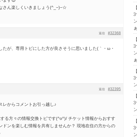
ます😊
さん楽しくいきましょう(^_−)−☆
ン
#32368
返信
したが、専用トピにした方が良さそうに思いました(｀・ω・
ン
ン
#32395
返信
スレからコメントお引っ越し♪
ン
を現地観戦する方々の情報交換トピです(^o^)/ チケット情報からおすす
ンドンを楽しむ情報を共有しませんか？ 現地在住の方からの
♪
ン