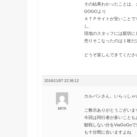
その結果わかったことは、
GOGOより
ＡＴＰサイトが安いことです
し、
現地のスタッフには親切に
売りそこなったのは１枚だ
どうぞ楽しんできてくださ
2016/11/07 22:36:12
カルバンさん、いらっしゃ
MIYA
ご教示ありがとうございま
今回は同行者が多いことも
観戦しない分をViaGoG
も十分間に合いますよね