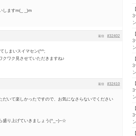
ますm(_ _)m
ン
#32402
返信
ン
てしまいスイマセン(^^;
ワクワク見させていただきますね♪
ン
#32410
返信
ン
ただいて楽しかったですので、お気になさらないでください
盛り上げていきましょう(^_−)−☆
ン