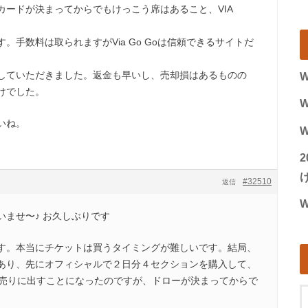
カードが決まってからでもけっこう席はあること、VIA
。手数料は取られますがVia Go Goは信頼できるサイトだ
していただきました。返金も早いし、売却損はあるものの
W
けでした。
W
いね。
W
げ
#32510
返信
W
いませ〜♪ お久しぶりです
す。本当にチケットは買うタイミングが難しいです。結局、
あり、先にオフィシャルで２日分４セクションを購入して、
oで売りに出すことになったのですが、ドローが決まってからで