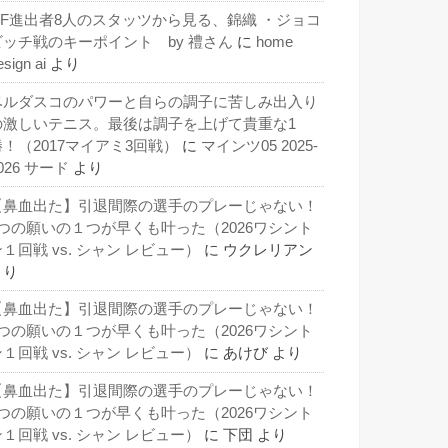
QF進出者8人のスタッツから見る、錦織 ・ジョコ
ビッチ戦のキーポイント by 禮さん
に
home
esign ai
より
ベルダスコのパワーと自らの調子に苦しみ出入り
の激しいテニス。最後は調子を上げて貴重な1
勝！（2017マイアミ3回戦）
に
マインツ05 2025-
026 サード
より
【鼻血出た】引退間際の選手のプレーじゃない！
3つの願いの１つが早くも叶った（2026ワシント
１回戦 vs. シャン レビュー）
に
ウクレリアン
より
【鼻血出た】引退間際の選手のプレーじゃない！
3つの願いの１つが早くも叶った（2026ワシント
１回戦 vs. シャン レビュー）
に
あけび
より
【鼻血出た】引退間際の選手のプレーじゃない！
3つの願いの１つが早くも叶った（2026ワシント
１回戦 vs. シャン レビュー）
に
下団
より