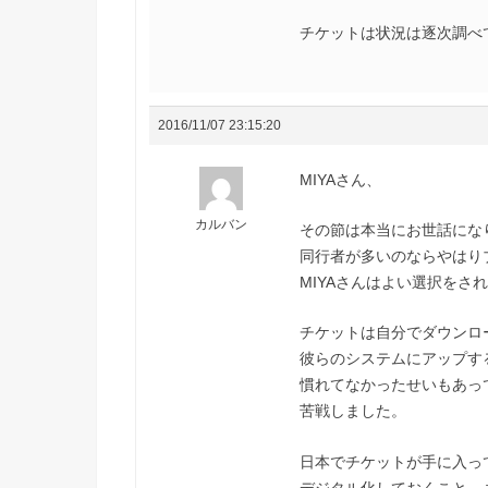
チケットは状況は逐次調べ
2016/11/07 23:15:20
MIYAさん、
カルバン
その節は本当にお世話にな
同行者が多いのならやはり
MIYAさんはよい選択をさ
チケットは自分でダウンロードす
彼らのシステムにアップする
慣れてなかったせいもあっ
苦戦しました。
日本でチケットが手に入っ
デジタル化しておくこと、