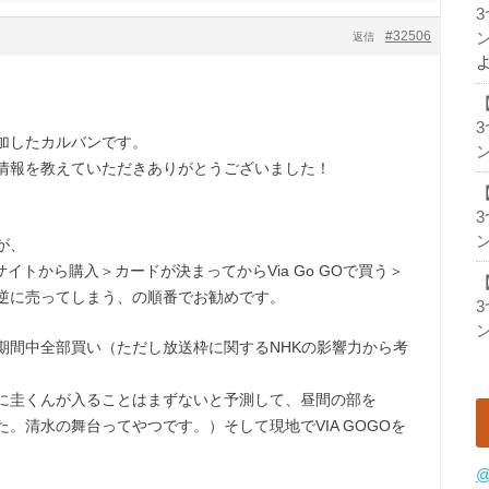
#32506
ン
返信
加したカルバンです。
ン
情報を教えていただきありがとうございました！
ン
が、
イトから購入＞カードが決まってからVia Go GOで買う＞
逆に売ってしまう、の順番でお勧めです。
ン
期間中全部買い（ただし放送枠に関するNHKの影響力から考
に圭くんが入ることはまずないと予測して、昼間の部を
。清水の舞台ってやつです。）そして現地でVIA GOGOを
@