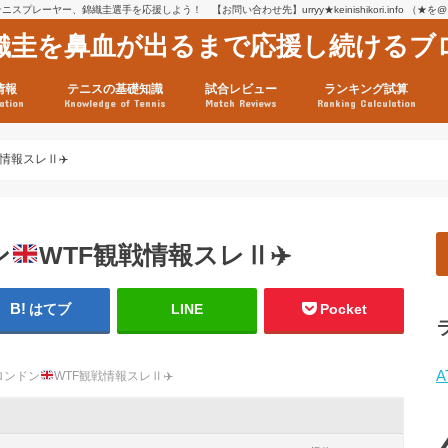
スプレーヤー、錦織圭選手を応援しよう！ 【お問い合わせ先】urryy★keinishikori.info （★
織圭を鼻血が出るまで応援し続けるブ
情報
テニスの基礎知識
試合レビュー
ランキング試算
ation
Knowledge of Tennis
Match Reviews
Ranking Calculation
ssage
ロフィール
績
グ推移
連グッズ
試合まとめ（2025年1月16
リスト（2021年8月10日時
ツアーの構造
ATPツアー ポイント表
テニス情報入手法
戦情報スレⅡ
✈️
ン
WTF観戦情報スレⅡ
✈️
はてブ
LINE
Pocket
A
ロンドン
WTF観戦情報スレⅡ
✈️