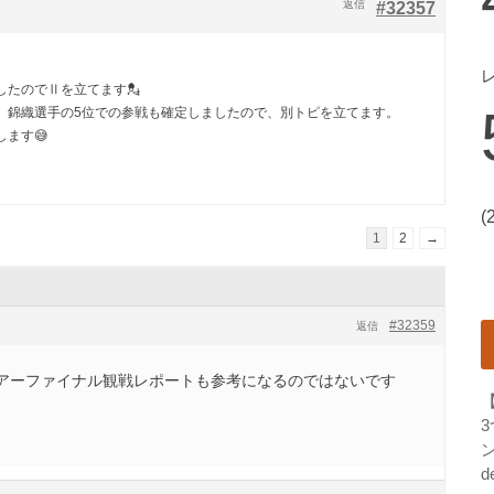
返信
#32357
したのでⅡを立てます💂
、錦織選手の5位での参戦も確定しましたので、別トピを立てます。
ます😅
(
1
2
→
#32359
返信
アーファイナル観戦レポートも参考になるのではないです
ン
d