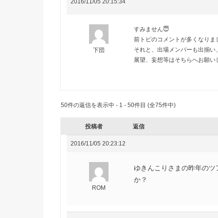
2016/11/05 20:15:34
すみません😇
前トピのコメントが多くなりま
それと、出場メンバーも出揃い
下団
展望、妄想等はそちらへお願いし
50件の返信を表示中 - 1 - 50件目 (全75件中)
投稿者
返信
2016/11/05 20:23:12
ゆきんこりさまの昨年のツ
か？
ROM