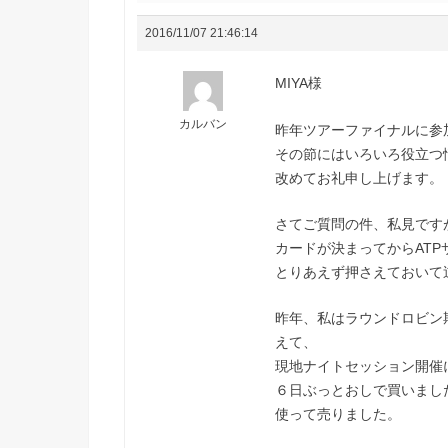
2016/11/07 21:46:14
MIYA様
カルバン
昨年ツアーファイナルに参
その節にはいろいろ役立つ
改めてお礼申し上げます。
さてご質問の件、私見です
カードが決まってからATPサ
とりあえず押さえておいて
昨年、私はラウンドロビン
えて、
現地ナイトセッション開催
６日ぶっとおしで買いました
使って売りました。