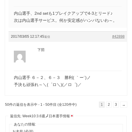
内山選手、2nd setも1ブレイクアップで4-3とリード♪
次は内山選手サービス。何か安定感がハンパないわ～。
2017/03/05 12:17:45
#42898
返信
下団
内山選手 ６－２、６－３ 勝利( ｀ー´)ノ
予決も頑張れ～＼(゜ロ＼)(／ロ゜)／
50件の返信を表示中 - 1 - 50件目 (全120件中)
1
2
3
→
返信先: Week10:3.6週
🗾
日本選手情報
あなたの情報:
お名前 (必須)