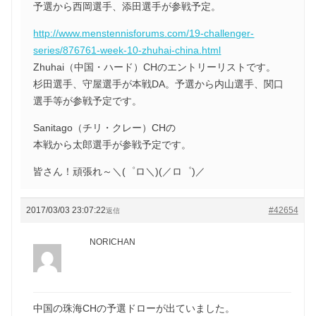
予選から西岡選手、添田選手が参戦予定。
http://www.menstennisforums.com/19-challenger-
series/876761-week-10-zhuhai-china.html
Zhuhai（中国・ハード）CHのエントリーリストです。
杉田選手、守屋選手が本戦DA。予選から内山選手、関口
選手等が参戦予定です。
Sanitago（チリ・クレー）CHの
本戦から太郎選手が参戦予定です。
皆さん！頑張れ～＼(゜ロ＼)(／ロ゜)／
2017/03/03 23:07:22
#42654
返信
NORICHAN
中国の珠海CHの予選ドローが出ていました。