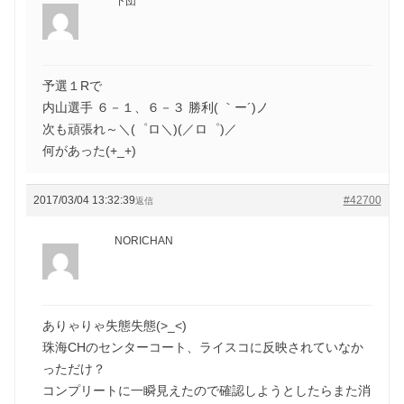
下団
予選１Rで
内山選手 ６－１、６－３ 勝利( ｀ー´)ノ
次も頑張れ～＼(゜ロ＼)(／ロ゜)／
何があった(+_+)
2017/03/04 13:32:39
#42700
返信
NORICHAN
ありゃりゃ失態失態(>_<)
珠海CHのセンターコート、ライスコに反映されていなか
っただけ？
コンプリートに一瞬見えたので確認しようとしたらまた消