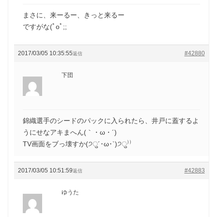
まさに、来ーるー、きっと来るー
ですがな(ﾟoﾟ;;
2017/03/05 10:35:55
#42880
返信
下団
錦織選手のシードのパックに入られたら、井戸に蓋するよ
うにせなアキまへん(｀・ω・´)ゞ
TV画面をブっ壊すか(੭ु´･ω･`)੭ु⁾⁾
2017/03/05 10:51:59
#42883
返信
ゆうた