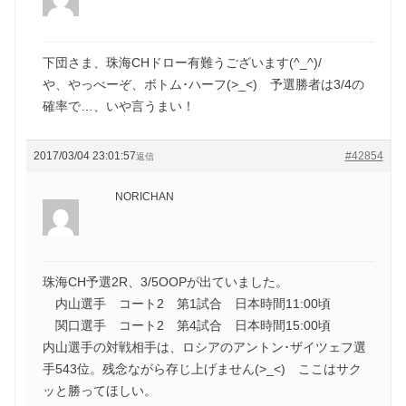
下団さま、珠海CHドロー有難うございます(^_^)/
や、やっべーぞ、ボトム･ハーフ(>_<) 予選勝者は3/4の
確率で…、いや言うまい！
2017/03/04 23:01:57
#42854
返信
NORICHAN
珠海CH予選2R、3/5OOPが出ていました。
内山選手 コート2 第1試合 日本時間11:00頃
関口選手 コート2 第4試合 日本時間15:00頃
内山選手の対戦相手は、ロシアのアントン･ザイツェフ選
手543位。残念ながら存じ上げません(>_<) ここはサク
ッと勝ってほしい。