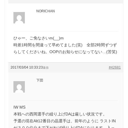
NORICHAN
ひゃー、ご免なさいm(__)m
時差1時間を間違って早めてました(笑) 全部2時間ずつず
らしてくださいね。OOPのお知らせになってない…(苦笑)
2017/03/04 10:33:23
#42681
返信
下団
IW MS
本戦への西岡選手の繰り上げDAは厳しい状況です。
予選の現在Alt12番目の晶選手は、前年のように ラストIN
が３００位台まで下がれば繰り上げDAになります。入っ