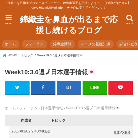
世界一を目指すプロテニスプレーヤー、錦織圭選手を応援しよう！ 【お問い合わせ先】
urryy★keinishikori.info （★を@に変えてください。）
錦織圭を鼻血が出るまで応
menu
search
援し続けるブログ
ホーム
フォーラム
錦織圭情報
テニスの基礎知識
試合レビ
HOME
トピック
Week10:3.6週
🗾
日本選手情報
Week10:3.6週
🗾
日本選手情報
LINE
ホーム
›
フォーラム
›
日本選手情報
›
Week10:3.6週
🗾
日本選手情報
作成者
トピック
2017/03/02 9:43:48
返信
#42393