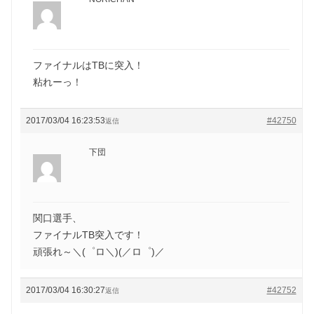
ファイナルはTBに突入！
粘れーっ！
2017/03/04 16:23:53
#42750
返信
下団
関口選手、
ファイナルTB突入です！
頑張れ～＼(゜ロ＼)(／ロ゜)／
2017/03/04 16:30:27
#42752
返信