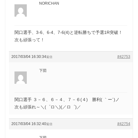
NORICHAN
関口選手、3-6、6-4、7-6(4)と逆転勝ちで予選1R突破！
次も頑張って！
2017/03/04 16:30:34
#42753
返信
下団
関口選手 ３－６、６－４、７－６(４) 勝利( ｀ー´)ノ
次も頑張れ～＼(゜ロ＼)(／ロ゜)／
2017/03/04 16:32:40
#42754
返信
下団