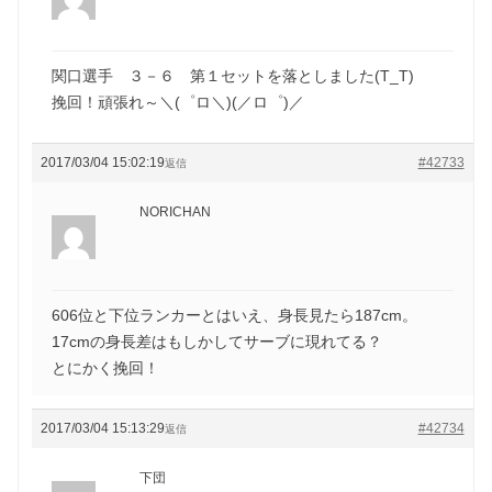
関口選手 ３－６ 第１セットを落としました(T_T)
挽回！頑張れ～＼(゜ロ＼)(／ロ゜)／
2017/03/04 15:02:19
#42733
返信
NORICHAN
606位と下位ランカーとはいえ、身長見たら187cm。
17cmの身長差はもしかしてサーブに現れてる？
とにかく挽回！
2017/03/04 15:13:29
#42734
返信
下団