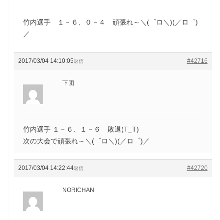
竹内選手 １－６、０－４ 頑張れ～＼(゜ロ＼)(／ロ゜)
／
2017/03/04 14:10:05
#42716
返信
下団
竹内選手 １－６、１－６ 敗退(T_T)
次の大会で頑張れ～＼(゜ロ＼)(／ロ゜)／
2017/03/04 14:22:44
#42720
返信
NORICHAN