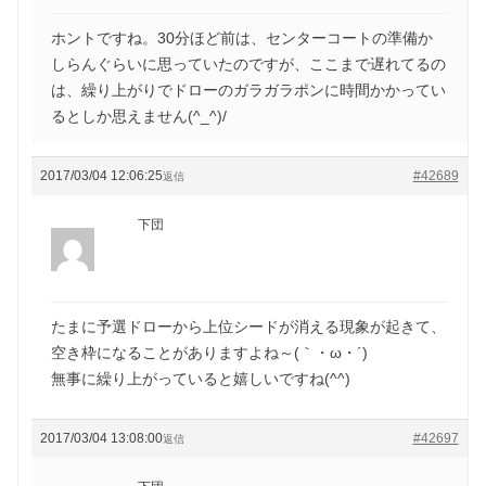
ホントですね。30分ほど前は、センターコートの準備か
しらんぐらいに思っていたのですが、ここまで遅れてるの
は、繰り上がりでドローのガラガラポンに時間かかってい
るとしか思えません(^_^)/
2017/03/04 12:06:25
#42689
返信
下団
たまに予選ドローから上位シードが消える現象が起きて、
空き枠になることがありますよね～(｀・ω・´)ゞ
無事に繰り上がっていると嬉しいですね(^^)
2017/03/04 13:08:00
#42697
返信