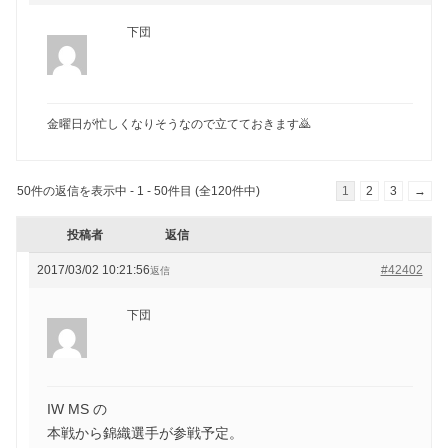
下団
金曜日が忙しくなりそうなので立てておきます🙇
50件の返信を表示中 - 1 - 50件目 (全120件中)
1
2
3
→
投稿者
返信
2017/03/02 10:21:56
#42402
返信
下団
IW MS の
本戦から錦織選手が参戦予定。