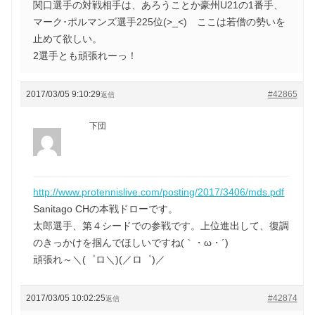
関口選手の対戦相手は、あろうことか豪州U21の1番手、
マーク･ポルマンズ選手225位(>_<) ここは若僧の勢いを
止めて欲しい。
2選手とも頑張れーっ！
2017/03/05 9:10:29
#42865
返信
下団
http://www.protennislive.com/posting/2017/3406/mds.pdf
Sanitago CHの本戦ドローです。
太郎選手、第４シードでの参戦です。上位進出して、復調
のきっかけを掴んでほしいですね(｀・ω・´)ゞ
頑張れ～＼(゜ロ＼)(／ロ゜)／
2017/03/05 10:02:25
#42874
返信