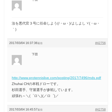
汝を悪代官３号に任命しよう(/・ω・)/よしよしヾ(・ω・
｀)
2017/03/04 16:37:36
#42756
返信
下団
http://www.protennislive.com/posting/2017/7496/mds.pdf
Zhuhai CHの本戦ドローです。
杉田選手、守屋選手が参戦しています。
頑張れ～＼(゜ロ＼)(／ロ゜)／
2017/03/04 16:45:57
#42758
返信