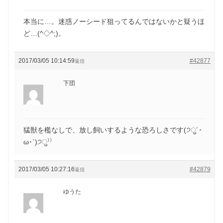
本当に…。迷惑ノーシード狙ってるんではないかと疑うほ
ど…(^◇^;)。
2017/03/05 10:14:59
#42877
返信
下団
猛獣を檻なしで、放し飼いするような恐ろしさです(੭ु´･
ω･`)੭ु⁾⁾
2017/03/05 10:27:16
#42879
返信
ゆうた