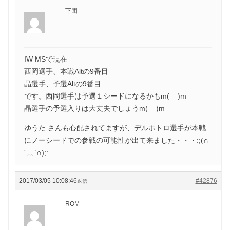
下団
IW MSで現在
西岡選手、本戦Altの9番目
晶選手、予選Altの9番目
です。西岡選手は予選１シードになるかもm(__)m
晶選手の予選入りは大丈夫でしょうm(__)m
ゆうた さんも心配されてますが、デルポトロ選手が本戦
にノーシードでの参戦の可能性が出て来ました・・・:;(∩
´﹏`∩);:
2017/03/05 10:08:46
#42876
返信
ROM