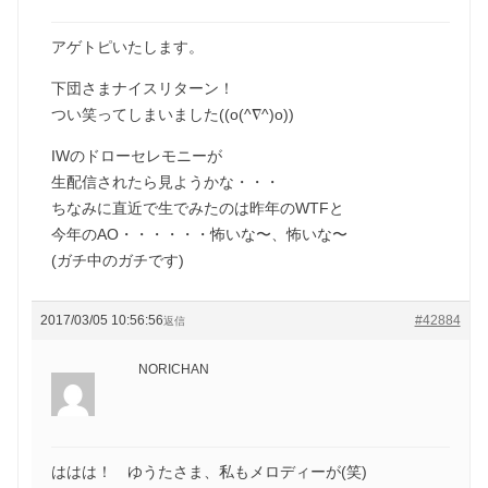
アゲトピいたします。
下団さまナイスリターン！
つい笑ってしまいました((o(^∇^)o))
IWのドローセレモニーが
生配信されたら見ようかな・・・
ちなみに直近で生でみたのは昨年のWTFと
今年のAO・・・・・・怖いな〜、怖いな〜
(ガチ中のガチです)
2017/03/05 10:56:56
#42884
返信
NORICHAN
ははは！ ゆうたさま、私もメロディーが(笑)