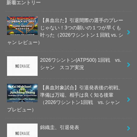
新着エントリー
【鼻血出た】引退間際の選手のプレー
じゃない！3つの願いの１つが早くも
叶った（2026ワシントン１回戦 vs. シ
ャン レビュー）
2026ワシントン(ATP500) 1回戦 vs.
シャン スコア実況
【鼻血対象試合】引退発表後の初戦、
準備は万端、相手は良く知る後輩
（2026ワシントン1回戦 vs. シャン
プレビュー）
錦織圭、引退発表