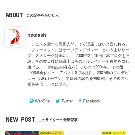
ABOUT
この記事をかいた人
netdash
テニスを愛する理系人間。よく理屈っぽいと言われる。
プレースタイルはサーブアンドボレー、というよりサー
ブ。ストロークは弱い。 2008年2月15日に本ブログを開
設。その数日後に錦織圭はあのデルレイビーチ優勝を成し
遂げる。 錦織圭の存在を知ったのは2004年。その後
2006年全仏ジュニアベスト8で再注目。2007年のプロデビ
ュー（AIGオープン）で錦織の試合を初観戦。その後の活
躍を確信し、今に至る。
WebSite
Twitter
Facebook
NEW POST
このライターの最新記事
202608ワシントン
202608ワシントン