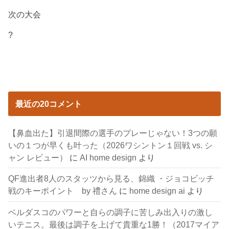
次の大会
?
最近の20コメント
【鼻血出た】引退間際の選手のプレーじゃない！3つの願
いの１つが早くも叶った（2026ワシントン１回戦 vs. シ
ャン レビュー）
に
AI home design
より
QF進出者8人のスタッツから見る、錦織 ・ジョコビッチ
戦のキーポイント by 禮さん
に
home design ai
より
ベルダスコのパワーと自らの調子に苦しみ出入りの激し
いテニス。最後は調子を上げて貴重な1勝！（2017マイア