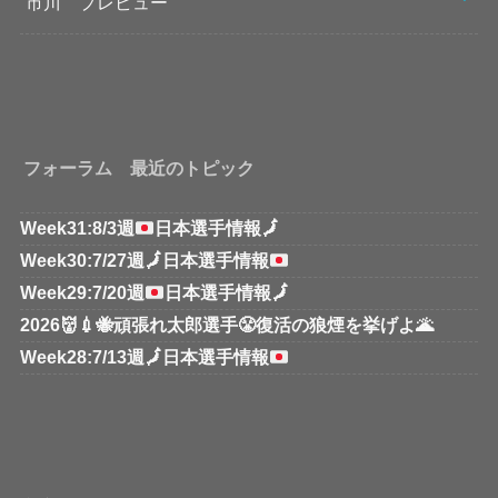
市川 プレビュー
フォーラム 最近のトピック
Week31:8/3週
日本選手情報
🗾
Week30:7/27週
🗾
日本選手情報
Week29:7/20週
日本選手情報
🗾
2026👹💉🐝頑張れ太郎選手😤復活の狼煙を挙げよ🌋
Week28:7/13週
🗾
日本選手情報