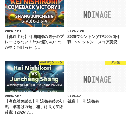
2026.7.28
2026.7.28
【鼻血出た】引退間際の選手のプ
2026ワシントン(ATP500) 1回
レーじゃない！3つの願いの１つ
戦 vs. シャン スコア実況
が早くも叶った（…
202608ワシントン
未分類
2026.7.27
2026.5.1
【鼻血対象試合】引退発表後の初
錦織圭、引退発表
戦、準備は万端、相手は良く知る
後輩（2026ワ…