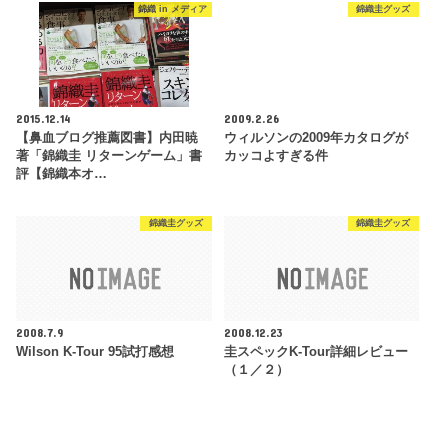
錦織 in メディア
錦織圭グッズ
2015.12.14
2009.2.26
【鼻血ブログ推薦図書】内田暁
ウィルソンの2009年カタログが
著「錦織圭 リターンゲーム」書
カッコよすぎる件
評【錦織本オ…
錦織圭グッズ
錦織圭グッズ
2008.7.9
2008.12.23
Wilson K-Tour 95試打感想
圭スペックK-Tour詳細レビュー
（１／２）