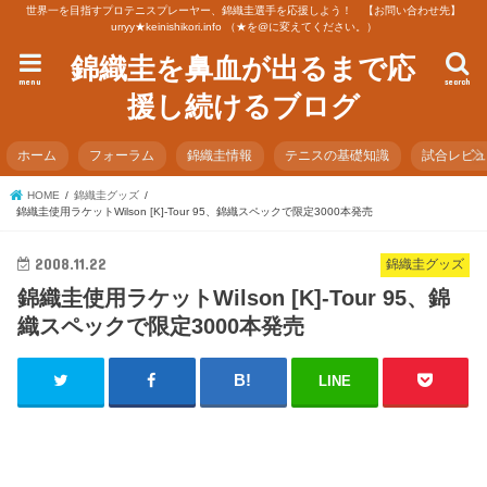
世界一を目指すプロテニスプレーヤー、錦織圭選手を応援しよう！ 【お問い合わせ先】
urryy★keinishikori.info （★を@に変えてください。）
錦織圭を鼻血が出るまで応
menu
search
援し続けるブログ
ホーム
フォーラム
錦織圭情報
テニスの基礎知識
試合レビ
HOME
錦織圭グッズ
錦織圭使用ラケットWilson [K]-Tour 95、錦織スペックで限定3000本発売
2008.11.22
錦織圭グッズ
錦織圭使用ラケットWilson [K]-Tour 95、錦
織スペックで限定3000本発売
LINE