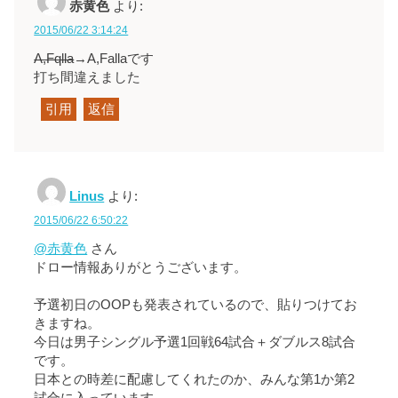
赤黄色
より:
2015/06/22 3:14:24
A,Fqlla
→A,Fallaです
打ち間違えました
引用
返信
Linus
より:
2015/06/22 6:50:22
@赤黄色
さん
ドロー情報ありがとうございます。
予選初日のOOPも発表されているので、貼りつけてお
きますね。
今日は男子シングル予選1回戦64試合＋ダブルス8試合
です。
日本との時差に配慮してくれたのか、みんな第1か第2