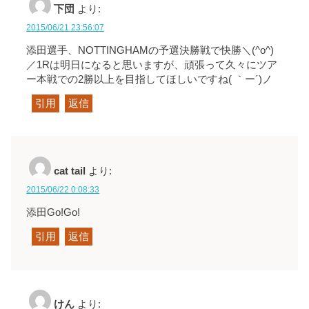
下団
より:
2015/06/21 23:56:07
添田選手、NOTTINGHAMの予選決勝戦で快勝＼(^o^)
／1Rは明日になると思いますが、頑張って久々にツア
ー本戦での2勝以上を目指してほしいですね( ｀ー´)ノ
引用
返信
cat tail
より:
2015/06/22 0:08:33
添田Go!Go!
引用
返信
けん
より: