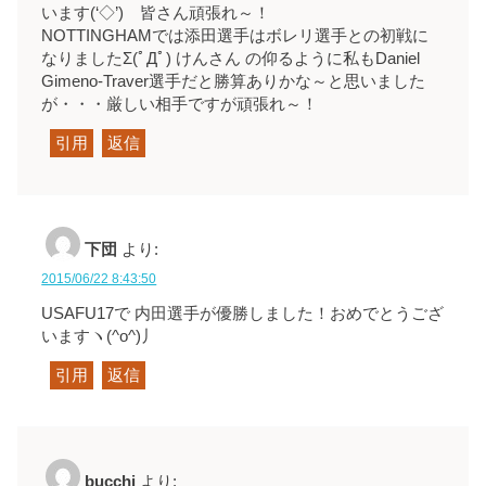
います(‘◇’)ゞ皆さん頑張れ～！
NOTTINGHAMでは添田選手はボレリ選手との初戦に
なりましたΣ(ﾟДﾟ) けんさん の仰るように私もDaniel
Gimeno-Traver選手だと勝算ありかな～と思いました
が・・・厳しい相手ですが頑張れ～！
引用
返信
下団
より:
2015/06/22 8:43:50
USAFU17で 内田選手が優勝しました！おめでとうござ
いますヽ(^o^)丿
引用
返信
bucchi
より: