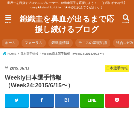
世界一を目指すプロテニスプレーヤー、錦織圭選手を応援しよう！ 【お問い合わせ先】
urryy★keinishikori.info （★を@に変えてください。）
錦織圭を鼻血が出るまで応
menu
search
援し続けるブログ
ホーム
フォーラム
錦織圭情報
テニスの基礎知識
試合レビ
HOME
日本選手情報
Weekly日本選手情報（Week24:2015/6/15〜）
2015.06.13
日本選手情報
Weekly日本選手情報
（Week24:2015/6/15〜）
LINE