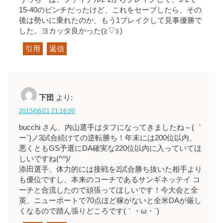
15-40のピンチだったけど、これをセーブしたら、その
後は勢いに乗れたのか、もう1ブレイクして見事優勝で
した。ヨカッタ良かった(≧▽≦)
引用
返信
下団
より:
2015/06/21 21:16:00
bucchi さん、内山選手はタフになってきましたね～( ｀
ー´)ノ3試合続けての逆転勝ち！年末には200位以内、
悪くともGS予選にDA確実な220位以内に入っていてほ
しいですね(^^)/
添田選手、体力的には接戦を2試合勝ち抜いた相手より
も優位ですし、本来のコーチであるサンギネッテイ コ
ーチと合流したので頑張ってほしいです！今大会と全
英、ニューポートで70点ほど稼がないと全米DAが厳し
くなるので踏ん張りどころです(｀・ω・´)ゞ