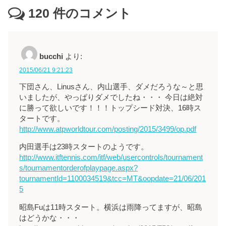
120
件のコメント
bucchi
より:
2015/06/21 9:21:23
下団さん、Linusさん、内山選手、ダメだろうな～と思
いましたが、やっぱりダメでしたね・・・ 今日は絶対
に勝って欲しいです！！！トップシード対決、16時ス
タートです。
http://www.atpworldtour.com/posting/2015/3499/op.pdf
内田選手は23時スタートのようです。
http://www.itftennis.com/itf/web/usercontrols/tournament
s/tournamentorderofplaypage.aspx?
tournamentId=1100034519&tcc=MT&oopdate=21/06/201
5
昭島Fuは11時スタート。横浜は雨降ってますが、昭島
はどうかな・・・