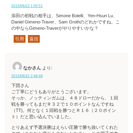
2015/06/22 1:05:51
添田の初戦の相手は、Simone Bolelli、Yen-Hsun Lu、
Daniel Gimeno-Traver、Sam Grothのどれかですね。こ
の中ならGimeno-Traverがやりやすいかな？
引用
返信
なかさん
より:
2015/06/22 2:48:49
下団さん
ご丁寧にどうもありがとうございます。
そっか、ノッティンガムは、４８ドローだから、１回
戦を勝ってもまだＲ３２で１０ポイントなんですね
（TT)。何となく１回戦を勝つとＲ１６（２０ポイン
ト）だと思い込んでいました。
とりあえず予選決勝はえらい圧勝で勝ち抜いてくれた