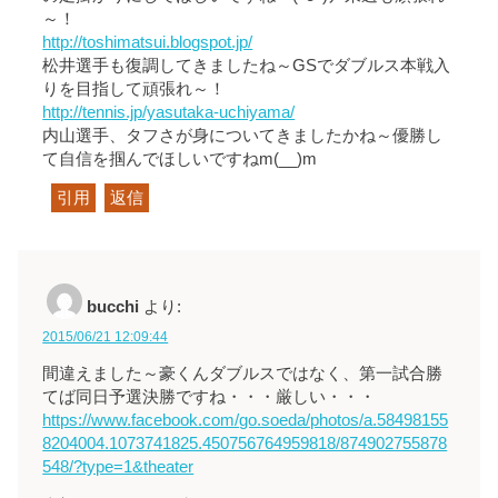
～！
http://toshimatsui.blogspot.jp/
松井選手も復調してきましたね～GSでダブルス本戦入
りを目指して頑張れ～！
http://tennis.jp/yasutaka-uchiyama/
内山選手、タフさが身についてきましたかね～優勝し
て自信を掴んでほしいですねm(__)m
引用
返信
bucchi
より:
2015/06/21 12:09:44
間違えました～豪くんダブルスではなく、第一試合勝
てば同日予選決勝ですね・・・厳しい・・・
https://www.facebook.com/go.soeda/photos/a.58498155
8204004.1073741825.450756764959818/874902755878
548/?type=1&theater