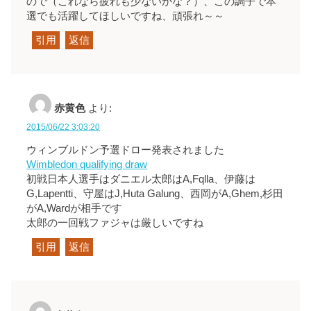
ので（これなら疲れも少ないかな？）、この調子で本
選でも活躍してほしいですね、頑張れ～～
引用
返信
赤黄色
より:
2015/06/22 3:03:20
ウィンブルドン予選ドロー発表されました
Wimbledon qualifying draw
初戦日本人選手はダニエル太郎はA,Fqlla、伊藤は
G,Lapentti、守屋はJ,Huta Galung、西岡がA,Ghem,杉田
がA,Wardが相手です
太郎の一回戦ファジャは厳しいですね
引用
返信