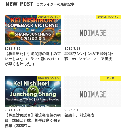
NEW POST
このライターの最新記事
202608ワシントン
202608ワシントン
2026.7.28
2026.7.28
【鼻血出た】引退間際の選手のプ
2026ワシントン(ATP500) 1回
レーじゃない！3つの願いの１つ
戦 vs. シャン スコア実況
が早くも叶った（…
202608ワシントン
未分類
2026.7.27
2026.5.1
【鼻血対象試合】引退発表後の初
錦織圭、引退発表
戦、準備は万端、相手は良く知る
後輩（2026ワ…