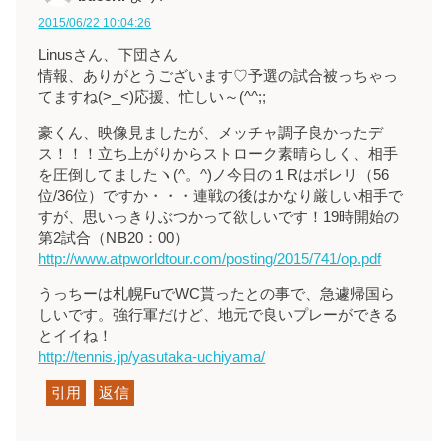
2015/06/22 10:04:26
Linusさん、下団さん
情報、ありがとうございます♡予選の試合被っちゃっ
てますね(>_<)応援、忙しい～(^^;;
豪くん、映像見ましたが、メッチャ調子良かったデ
ス！！！立ち上がりからストローク素晴らしく、相手
を圧倒してましたヽ(^。^)ノ今日の１Rはボレリ（56
位/36位）ですか・・・連戦の後はかなり厳しい相手で
すが、思いっきりぶつかって欲しいです！19時開始の
第2試合（NB20：00）
http://www.atpworldtour.com/posting/2015/741/op.pdf
うっちーは札幌FuでWC貰ったとの事で、急遽帰国ら
しいです。強行軍だけど、地元で良いプレーができる
とイイね！
http://tennis.jp/yasutaka-uchiyama/
引用
返信