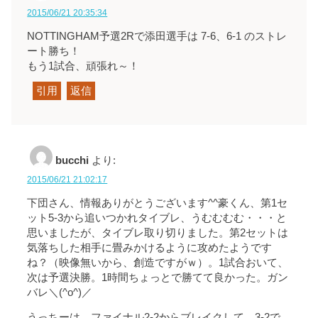
2015/06/21 20:35:34
NOTTINGHAM予選2Rで添田選手は 7-6、6-1 のストレ
ート勝ち！
もう1試合、頑張れ～！
引用
返信
bucchi
より:
2015/06/21 21:02:17
下団さん、情報ありがとうございます^^豪くん、第1セ
ット5-3から追いつかれタイブレ、うむむむむ・・・と
思いましたが、タイブレ取り切りました。第2セットは
気落ちした相手に畳みかけるように攻めたようです
ね？（映像無いから、創造ですがｗ）。1試合おいて、
次は予選決勝。1時間ちょっとで勝てて良かった。ガン
バレ＼(^o^)／
うっちーは、ファイナル2-2からブレイクして、3-2で