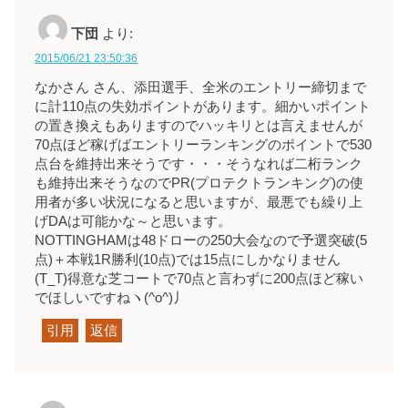
下団
より:
2015/06/21 23:50:36
なかさん さん、添田選手、全米のエントリー締切まで
に計110点の失効ポイントがあります。細かいポイント
の置き換えもありますのでハッキリとは言えませんが
70点ほど稼げばエントリーランキングのポイントで530
点台を維持出来そうです・・・そうなれば二桁ランク
も維持出来そうなのでPR(プロテクトランキング)の使
用者が多い状況になると思いますが、最悪でも繰り上
げDAは可能かな～と思います。
NOTTINGHAMは48ドローの250大会なので予選突破(5
点)＋本戦1R勝利(10点)では15点にしかなりません
(T_T)得意な芝コートで70点と言わずに200点ほど稼い
でほしいですねヽ(^o^)丿
引用
返信