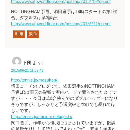
http://www.atpworldtour.com/posting/2015/752/op.pdf
NOTTINGHAM予選、添田選手は19時スタートの第1試
合、ダブルスは第3試合。
http://www.atpworldtour.com/posting/2015/741/op.pdf
引用
返信
下団
より:
2015/06/21 11:03:48
http://tennis.jp/masuken/
増田コーチのブログです。添田選手のNOTTINGHAM
予選1Rは雨天の影響で室内ハードで開催されたようで
すが・・・今日は1試合挟んでのダブルヘッダーになり
そうですが、しっかりと予選突破と本戦でも暴れてほ
しいです。
http://tennis.jp/shuichi-sekiguchi/
関口選手、昨年から怪我に悩まされていますが、復調
の足掛かりにしてほしいですねヽ(^o^)丿来週も頑張れ