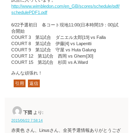
試合に入っています。
http://www.wimbledon.com/en_GB/scores/schedule/pdf/
schedulePDF1.pdf
6/22予選初日 各コート現地11:00(日本時間19：00)試
合開始
COURT 3 第1試合 ダニエル太郎[19] vs Falla
COURT 8 第1試合 伊藤[4] vs Lapentti
COURT 9 第1試合 守屋 vs Huta Galung
COURT 12 第1試合 西岡 vs Ghem[30]
COURT 15 第2試合 杉田 vs A.Ward
みんな頑張れ！
引用
返信
下団
より:
2015/06/22 7:58:14
赤黄色 さん、Linusさん、全英予選情報ありがとうござ