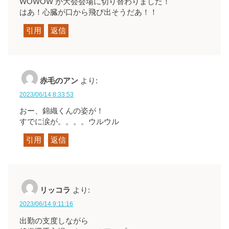
WOWOW が大会会場に切り替わりました！
はあ！心臓が口から飛び出そうだあ！！
引用
返信
赤毛のアン
より:
2023/06/14 8:33:53
おー、錦織くんの姿が！
すでに涙が。。。。ウルウル
引用
返信
リッコラ
より:
2023/06/14 9:11:16
出勤の支度しながら