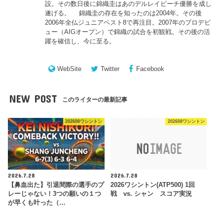
設。その数日後に錦織圭はあのデルレイビーチ優勝を成し
遂げる。 錦織圭の存在を知ったのは2004年。その後
2006年全仏ジュニアベスト8で再注目。2007年のプロデビ
ュー（AIGオープン）で錦織の試合を初観戦。その後の活
躍を確信し、今に至る。
WebSite
Twitter
Facebook
NEW POST
このライターの最新記事
202608ワシントン
202608ワシントン
2026.7.28
2026.7.28
【鼻血出た】引退間際の選手のプ
2026ワシントン(ATP500) 1回
レーじゃない！3つの願いの１つ
戦 vs. シャン スコア実況
が早くも叶った（…