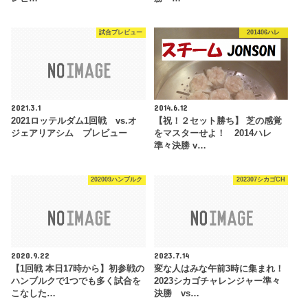
試合プレビュー
201406ハレ
2021.3.1
2014.6.12
2021ロッテルダム1回戦 vs.オ
【祝！２セット勝ち】 芝の感覚
ジェアリアシム プレビュー
をマスターせよ！ 2014ハレ
準々決勝 v…
202009ハンブルク
202307シカゴCH
2020.9.22
2023.7.14
【1回戦 本日17時から】初参戦の
変な人はみな午前3時に集まれ！
ハンブルクで1つでも多く試合を
2023シカゴチャレンジャー準々
こなした…
決勝 vs…