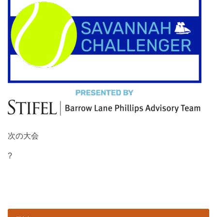
次の大会
?