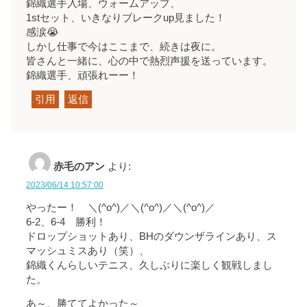
錦織選手入場、ウォームアップ、
1stセット、いきなりブレークup見ました！
感涙😭
しかし仕事で今はここまで、続きは夜に。
皆さんと一緒に、心の中で熱烈声援を送っています。
錦織選手、頑張れーー！
引用
返信
赤毛のアン
より:
2023/06/14 10:57:00
やったー！ ＼(^o^)／＼(^o^)／＼(^o^)／
6-2、6-4 勝利！
ドロップショットあり、BHのダウンザラインあり、ス
マッシュミスあり（笑）、
錦織くんらしいテニス、久しぶりに楽しく観戦しまし
た。
あ～、勝ててよかった～