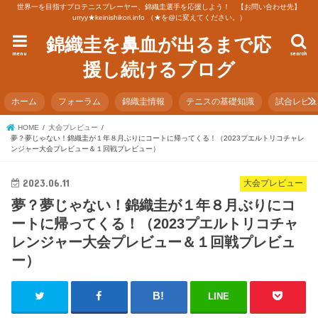
世界一を目指すプロテニスプレーヤー、錦織圭選手を応援しよう！ 【お問い合わせ先】
urryy★keinishikori.info （★を@に変えてください。）
錦織圭を鼻血が出るまで応
menu
search
援し続けるブログ
ホーム
フォーラム
錦織圭情報
テニスの基礎知識
試合レビ
HOME
大会プレビュー
夢？夢じゃない！錦織圭が１年８月ぶりにコートに帰ってくる！（2023プエルトリコチャレ
ンジャー大会プレビュー＆１回戦プレビュー）
2023.06.11
大会プレビュー
夢？夢じゃない！錦織圭が１年８月ぶりにコ
ートに帰ってくる！（2023プエルトリコチャ
レンジャー大会プレビュー＆１回戦プレビュ
ー）
LINE