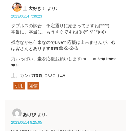
圭 大好き！
より:
2023/06/14 7:39:23
ダブルスの試合、予定通りに始まってますね(*^^*)
本当に、本当に、もうすぐですね(((o(*ﾟ▽ﾟ*)o)))
残念ながら仕事なのでLiveで応援は出来ませんが、心
は皆さんとあります❣️❣️❣️😭😭😭💦
力いっぱい、圭を応援お願いしますm(_ _)m✨❤️✨❤️✨
❤️✨
圭、ガンバ❣️❣️❣️(˶ㅇᗜㅇ˶) ⑉♥
引用
返信
あけび
より:
2023/06/14 8:25:05