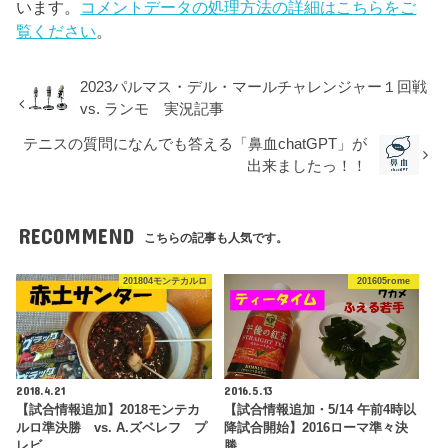
います。
コメントデータの処理方法の詳細はこちらをご
覧ください
。
2023パルマス・デル・マールチャレンジャー１回戦
vs. ランモ 実況記事
テニスの質問になんでも答える「鼻血chatGPT」が
出来ましたっ！！
RECOMMEND
こちらの記事も人気です。
201804モンテカルロ
201605rome
2018.4.21
2016.5.13
【試合情報追加】2018モンテカ
【試合情報追加・5/14 午前4時以
ルロ準決勝 vs. A.ズベレフ プ
降試合開始】2016ローマ準々決
レビ…
勝 …