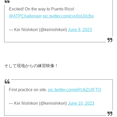
Excited! On the way to Puerto Rico!
@ATPChallenger
pic.twitter.com/cvv0oU0cBp
— Kei Nishikori (@keinishikori)
June 9, 2023
そして現地からの練習映像！
First practice on site.
pic.twitter.com/eRUkZUlFTQ
— Kei Nishikori (@keinishikori)
June 10, 2023