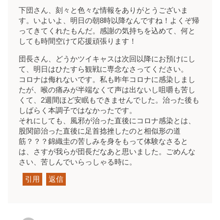
下団さん、刻々と色々な情報をありがとうございま
す。いよいよ、明日の朝8時以降なんですね！よくぞ帰
ってきてくれたもんだ。感謝の気持ちを込めて、何と
しても時間空けて応援頑張ります！
団長さん、どうかツイキャスは次回以降にお預けにし
て、明日はひたすら観戦に専念なさってください。
コロナは侮れないです。私も昨年コロナに感染しまし
たが、喉の痛みが半端なくて声は出ないし咀嚼も苦し
くて、2週間ほど安眠もできませんでした。治った後も
しばらく本調子ではなかったです。
それにしても、風邪が治った直後にコロナ感染とは、
股関節治った直後に足首捻挫したのと相似形の道
筋？？？錦織圭の苦しみを身をもって体験なさると
は、さすが我らが団長だなあと思いました。ごめんな
さい、苦しんでいらっしゃる時に。
引用
返信