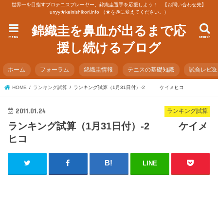
世界一を目指すプロテニスプレーヤー、錦織圭選手を応援しよう！ 【お問い合わせ先】
urryy★keinishikori.info （★を@に変えてください。）
錦織圭を鼻血が出るまで応
menu
search
援し続けるブログ
ホーム
フォーラム
錦織圭情報
テニスの基礎知識
試合レビ
HOME
ランキング試算
ランキング試算（1月31日付）-2 ケイメヒコ
2011.01.24
ランキング試算
ランキング試算（1月31日付）-2 ケイメ
ヒコ
LINE