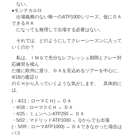
ない。
●モンテカルロ
出場義務のない唯一のATP1000シリーズ。仮にＤＡ
できるＲＫ
になっても無理して出場する必要はない。
それでは、どのようにしてクレーシーズンに入って
いくのか？
私は、ＩＭＧで充分なレフレッシュ期間とクレー対
応練習を積ん
だ後に欧州に渡り、ＤＡを見込めるツアーを中心に、
4/18の週辺り
のＣＨから入っていくような気がします。 具体的に
は、
(・4/11：ローマＣＨ) ← ＤＡ
・4/18：ローマⅡＣＨ ← ＤＡ
・4/25：ミュンヘンATP250 ← ＤＡ
・5/02：マドリッドATP1000 ← Ｑからでも出場
(・5/09：ローマATP1000) ← ＤＡできなかった場合は
パス