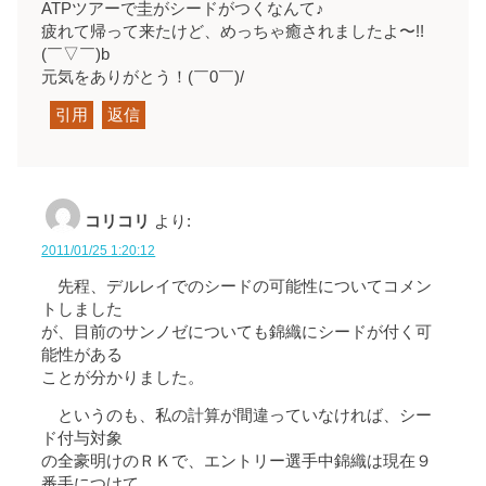
ATPツアーで圭がシードがつくなんて♪
疲れて帰って来たけど、めっちゃ癒されましたよ〜!!
(￣▽￣)b
元気をありがとう！(￣0￣)/
引用
返信
コリコリ
より:
2011/01/25 1:20:12
先程、デルレイでのシードの可能性についてコメン
トしました
が、目前のサンノゼについても錦織にシードが付く可
能性がある
ことが分かりました。
というのも、私の計算が間違っていなければ、シー
ド付与対象
の全豪明けのＲＫで、エントリー選手中錦織は現在９
番手につけて