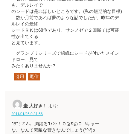
も、デルレイで
のシードは是非ほしいところです。(私の短期的な目標)
数か月前であれば夢のような話でしたが、昨年のデ
ルレイの最終
シードＲＫは68位であり、サンノゼで２回勝てば可能
性が出てくる
と見ています。
グランプリシリーズで錦織にシードが付いたメイン
ドロー、見て
みたくありませんか？
引用
返信
圭 大好き！
より:
2011/01/25 0:31:56
ｺﾘｺﾘさん、胸躍るｺﾒﾝﾄ！Ｏ(≧∇≦)Ｏ !!キャー
な、なんて素敵な響きなんでしょう(*^-‘)b