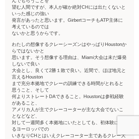
んでもらうことを
望む人間ですが、本人が確か絶対CHには出たくないと
いった感じの強い
発言があったと思います。GirbertコーチもATP主体に
考えているのでは
ないかと思うからです。
わたしの想像するクレーシーズンはやっぱりHoustonか
らではないかと
思います。そう想像する理由は、Miami大会は未だ爆発
しないで良い
大会とし、良くて2勝１敗で良い。近間で、ほぼ地元と
言えるHouston
まで充分本拠地でクレーの訓練できる時間がとれると
思うこと、そして
何よりストレートDAできること。Houstonは参戦経験
があること、
アメリカ人が主でクレーコーターが主な大会でないこ
となどなど、
対して一週間多く本拠地にいたとしても、初体験にな
るヨーロッパでの
いきなりCHとはいえクレーコーター主であるクレー大