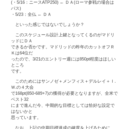
(・5/16：ニースATP250) ← ＤＡ(ローマ参戦の場合は
パス)
・5/23：全仏 ← ＤＡ
といった感じではないでしょうか？
このスケジュール設計上鍵となってくるのがマドリ
ッドにＤＡ
できるか否かです。マドリッドの昨年のカットオフＲ
Ｋは64位だ
ったので、3/21のエントリー週には850pt程度はほしい
ところ
です。
このためにはサンノゼ＋メンフィス＋デルレイ＋Ｉ.
Ｗ.の４大会
で168pt(850-689+7)の獲得が必要となりますが、全米で
ベスト32
にまで進んだ今、中期的な目標としては恰好な設定で
はないかと
思っています。
なお、上記の中期目標達成の確度を上げるために