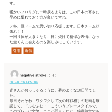
す。
暖かいフロリダに一時戻るよりは、この日本の寒さに
早めに慣れておく方が良いですね。
デ杯、豆ドームで思い切り応援します。日本チーム頑
張れ！！
一回り体が大きくなり、日に焼けて精悍な表情になっ
た圭くんに会えるのを楽しみにしています。
引用
返信
negative stroke
より:
2012/01/26 14:50:04
皆さんがおっしゃるように、夢のような10日間でし
た。
毎日そわそわ、ワクワクして次の対戦相手の動画を確
認して、「ふむふむ・・こういうプレースタイルで、
このプレーは危険、ここが弱点」など、錦織陣営でも