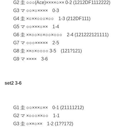
G2 圭 ○○○(Ace)××××○×× 0-2 (1212DF1112222)
G3 マ ○○×○×××× 0-3
G4 圭 ×○××○○○×○○ 1-3 (212DF111)
G5 マ ○○×××○×× 1-4
G6 圭 ××○○×○×○○×○○○ 2-4 (121222121111)
G7 マ ○○○××××× 2-5
G8 圭 ××○×○○○○ 3-5 (121?121)
G9 マ ×××× 3-6
set2 3-6
G1 圭 ○○×××○×× 0-1 (21111212)
G2 マ ×○○○××○○ 1-1
G3 圭 ○××○×× 1-2 (1??1?2)