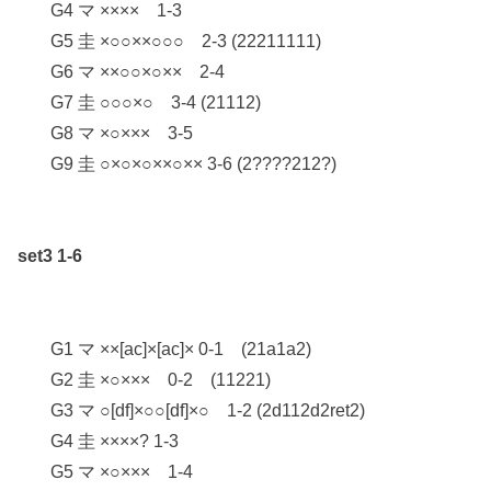
G4 マ ×××× 1-3
G5 圭 ×○○××○○○ 2-3 (22211111)
G6 マ ××○○×○×× 2-4
G7 圭 ○○○×○ 3-4 (21112)
G8 マ ×○××× 3-5
G9 圭 ○×○×○××○×× 3-6 (2????212?)
set3 1-6
G1 マ ××[ac]×[ac]× 0-1 (21a1a2)
G2 圭 ×○××× 0-2 (11221)
G3 マ ○[df]×○○[df]×○ 1-2 (2d112d2ret2)
G4 圭 ××××? 1-3
G5 マ ×○××× 1-4