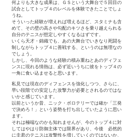
何よりも大きな成果は、ＧＳという大舞台で５回目の
試合としてトップ４のレベルを体験できたことでしょ
うね。
そういった経験が増えれば増えるほど、スタミナも含
めて、その壁の高さや勾配のキツさを乗り越えられる
自分のテニスが想定しやすくなるはずです。
いくら天才・錦織でも、あの大舞台でいきなり死闘を
制しながらトップ４に善戦する、というのは無理なの
でしょう。
しかし、今回のような経験の積み重ねとあのディフェ
ンスに現れる情熱は、必ず近いうちに彼をトップ４の
一角に食い込ませると思います。
私見では現在のディフェンスを強化しつつ、さらに、
早い段階での安定した攻撃力が必要とされるのではな
いかと感じています。
以前というか昔、ニック・ボロテリーでは確か「三発
で決めろ！」という姿勢を打ち出していたように思い
ます。
それは極端なのかも知れませんが、今のトップ４に対
してはやはり防御主体では限界があり、今後 必然的
に圭君のテニスは攻撃性を増していくのではないか、