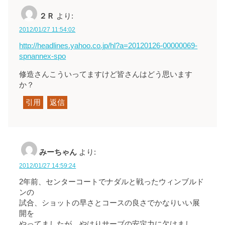
２Ｒ
より:
2012/01/27 11:54:02
http://headlines.yahoo.co.jp/hl?a=20120126-00000069-
spnannex-spo
修造さんこういってますけど皆さんはどう思います
か？
引用
返信
みーちゃん
より:
2012/01/27 14:59:24
2年前、センターコートでナダルと戦ったウィンブルド
ンの
試合、ショットの早さとコースの良さでかなりいい展
開を
やってましたが、やはりサーブの安定力に欠けまし