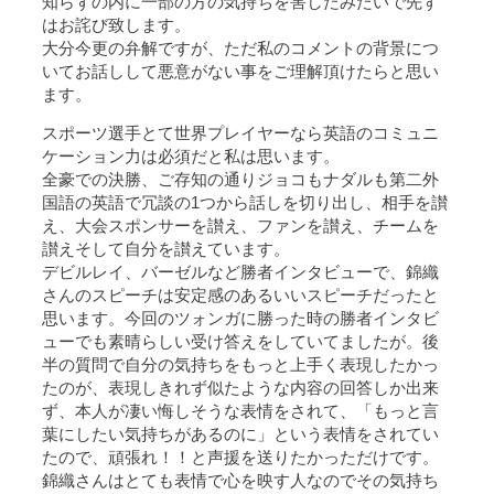
知らずの内に一部の方の気持ちを害したみたいで先ず
はお詫び致します。
大分今更の弁解ですが、ただ私のコメントの背景につ
いてお話しして悪意がない事をご理解頂けたらと思い
ます。
スポーツ選手とて世界プレイヤーなら英語のコミュニ
ケーション力は必須だと私は思います。
全豪での決勝、ご存知の通りジョコもナダルも第二外
国語の英語で冗談の1つから話しを切り出し、相手を讃
え、大会スポンサーを讃え、ファンを讃え、チームを
讃えそして自分を讃えています。
デビルレイ、バーゼルなど勝者インタビューで、錦織
さんのスピーチは安定感のあるいいスピーチだったと
思います。今回のツォンガに勝った時の勝者インタビ
ューでも素晴らしい受け答えをしていてましたが。後
半の質問で自分の気持ちをもっと上手く表現したかっ
たのが、表現しきれず似たような内容の回答しか出来
ず、本人が凄い悔しそうな表情をされて、「もっと言
葉にしたい気持ちがあるのに」という表情をされてい
たので、頑張れ！！と声援を送りたかっただけです。
錦織さんはとても表情で心を映す人なのでその気持ち