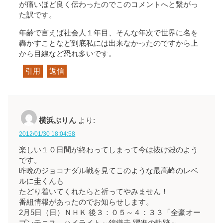
が痛いほど良く伝わったのでこのコメントへと繋がっ
た訳です。
年齢で言えば社会人１年目、そんな年次で世界に名を
轟かすことなど到底私には出来なかったのですから上
から目線など恐れ多いです。
引用
返信
横浜ぷりん
より:
2012/01/30 18:04:58
楽しい１０日間が終わってしまって今は抜け殻のよう
です。
昨晩のジョコナダル戦を見てこのような最高峰のレベ
ルに圭くんも
たどり着いてくれたらと祈ってやみません！
番組情報があったのでお知らせします。
2月5日（日）ＮＨＫ 後３：０５～４：３３「全豪オー