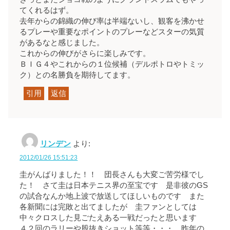
てくれるはず。
去年からの錦織の伸び率は半端ないし、観客を沸かせ
るプレーや重要なポイントのプレーなどスターの気質
があるなと感じました。
これからの伸びがさらに楽しみです。
ＢＩＧ４やこれからの１位候補（デルポトロやトミッ
ク）との名勝負を期待してます。
引用
返信
リンデン
より:
2012/01/26 15:51:23
圭がんばりました！！ 団長さんも大変ご苦労様でし
た！ さて圭は日本テニス界の至宝です 是非彼のGS
の試合なんか地上波で放送してほしいものです また
各新聞には完敗と出てましたが 圭ファンとしては
中々クロスした見ごたえある一戦だったと思います
４２回のラリーや股抜きショット等等・・・ 昨年の