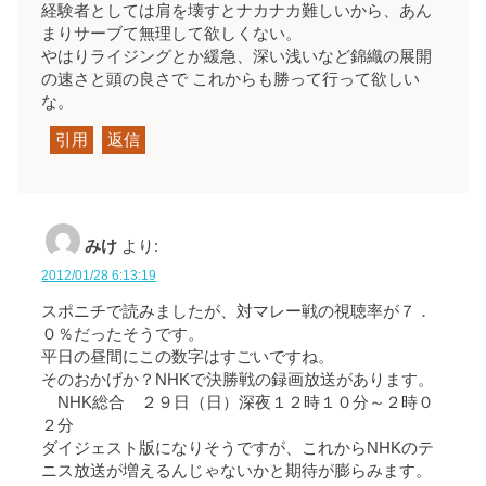
経験者としては肩を壊すとナカナカ難しいから、あん
まりサーブて無理して欲しくない。
やはりライジングとか緩急、深い浅いなど錦織の展開
の速さと頭の良さで これからも勝って行って欲しい
な。
引用
返信
みけ
より:
2012/01/28 6:13:19
スポニチで読みましたが、対マレー戦の視聴率が７．
０％だったそうです。
平日の昼間にこの数字はすごいですね。
そのおかげか？NHKで決勝戦の録画放送があります。
NHK総合 ２９日（日）深夜１２時１０分～２時０
２分
ダイジェスト版になりそうですが、これからNHKのテ
ニス放送が増えるんじゃないかと期待が膨らみます。