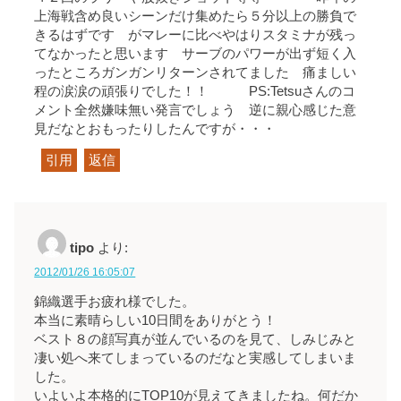
上海戦含め良いシーンだけ集めたら５分以上の勝負で
きるはずです がマレーに比べやはりスタミナが残っ
てなかったと思います サーブのパワーが出ず短く入
ったところガンガンリターンされてました 痛ましい
程の涙涙の頑張りでした！！ PS:Tetsuさんのコ
メント全然嫌味無い発言でしょう 逆に親心感じた意
見だなとおもったりしたんですが・・・
引用
返信
tipo
より:
2012/01/26 16:05:07
錦織選手お疲れ様でした。
本当に素晴らしい10日間をありがとう！
ベスト８の顔写真が並んでいるのを見て、しみじみと
凄い処へ来てしまっているのだなと実感してしまいま
した。
いよいよ本格的にTOP10が見えてきましたね。何だか