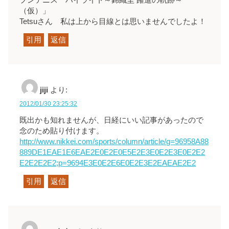
プンテニス ハイライト～錦織圭 躍進の軌跡～
（仮）」
Tetsuさん 私は上から目線とは思いませんでしたよ！
引用
返信
jiji
より:
2012/01/30 23:25:32
既出かも知れませんが、日経にいい記事があったので
念のため貼り付けます。
http://www.nikkei.com/sports/column/article/g=96958A88
889DE1EAE1E6EAE2E0E2E0E5E2E3E0E2E3E0E2E2
E2E2E2E2;p=9694E3E0E2E6E0E2E3E2EAEAE2E2
引用
返信