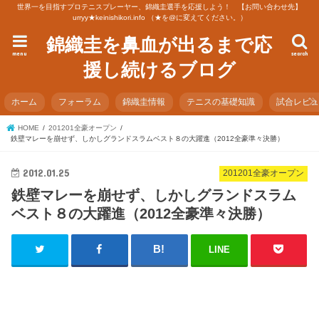
世界一を目指すプロテニスプレーヤー、錦織圭選手を応援しよう！ 【お問い合わせ先】
urryy★keinishikori.info （★を@に変えてください。）
錦織圭を鼻血が出るまで応
menu
search
援し続けるブログ
ホーム
フォーラム
錦織圭情報
テニスの基礎知識
試合レビ
HOME
201201全豪オープン
鉄壁マレーを崩せず、しかしグランドスラムベスト８の大躍進（2012全豪準々決勝）
2012.01.25
201201全豪オープン
鉄壁マレーを崩せず、しかしグランドスラム
ベスト８の大躍進（2012全豪準々決勝）
LINE