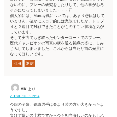
ないのに、プレーの研究をしたりして、他の事がおろ
そかになってしまいました・・・汗
個人的には、Murray戦については、あまり悲観はして
いません。確かにスコア的には完敗でしたが、トップ
４と２週目で対戦できたことがものすごい収穫な気が
しています。
そして実力でもぎ取ったセンターコートでのプレー。
歴代チャンピオンの写真の横を通る錦織の姿に、しみ
じみしてしまいました。これからは当たり前の光景に
なってほしいです。
引用
返信
MK
より:
2012/01/26 15:19:54
今回の全豪、錦織選手は楽より苦の方が大きかったよ
うですし、
負けず嫌いの圭君ですから今も相当悔しいのかもしれ