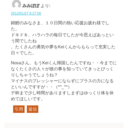
みみぽぽ
より:
2012/01/27 8:27:56
錦鯉のみなさま、１０日間の熱い応援お疲れ様でし
た。
ドキドキ、ハラハラの毎日でしたが今思えばあっとい
う間でしたね
。たくさんの勇気や夢をKeiくんからもらって充実した
日々でした。
Nosaさん、もうKeiくん帰国したんですね・・今までに
なくたくさの人々が彼の事を知っていてきっとびっく
りしちゃうでしょうね？
マイナスのプレッシャーにならずにプラスの力になる
といいんですすが・・（*^_^*）
デ杯まで少し時間がありますしまずはゆっくり体を休
めてほしいです。
引用
返信