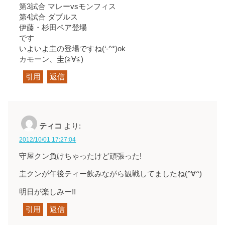
第3試合 マレーvsモンフィス
第4試合 ダブルス
伊藤・杉田ペア登場
です
いよいよ圭の登場ですね
(‘-^*)ok
カモーン、圭
(≧∀≦)
引用
返信
ティコ
より:
2012/10/01 17:27:04
守屋クン負けちゃったけど頑張った!
圭クンが午後ティー飲みながら観戦してましたね(^∀^)
明日が楽しみー!!
引用
返信