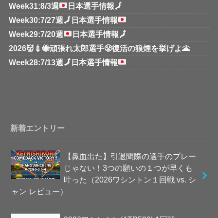
Week31:8/3週
日本選手情報
🗾
Week30:7/27週
🗾
日本選手情報
Week29:7/20週
日本選手情報
🗾
2026👹💉🐝頑張れ太郎選手😤復活の狼煙を挙げよ🌋
Week28:7/13週
🗾
日本選手情報
新着エントリー
【鼻血出た】引退間際の選手のプレー
じゃない！3つの願いの１つが早くも
叶った（2026ワシントン１回戦 vs. シ
ャン レビュー）