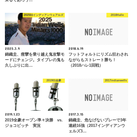
来るであろう…
202503インディアンウェアルズ
2018Halle
2025.3.9
2018.6.19
錦織圭、痙攣を乗り越え鬼攻撃モ
フットフォルトにリズム狂わされ
ードにチェンジ。タイブレの鬼も
ながらもストレート勝ち！
久しぶりに出…
（2018ハレ1回戦）
201901全豪
2017indianwells
2019.1.23
2017.3.15
2019全豪オープン準々決勝 vs.
錦織圭、危なげないプレーで3年
ジョコビッチ 実況
連続16強（2017インディアンウ
ェルズ3…