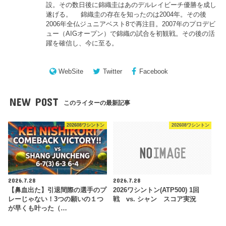
設。その数日後に錦織圭はあのデルレイビーチ優勝を成し
遂げる。 錦織圭の存在を知ったのは2004年。その後
2006年全仏ジュニアベスト8で再注目。2007年のプロデビ
ュー（AIGオープン）で錦織の試合を初観戦。その後の活
躍を確信し、今に至る。
WebSite
Twitter
Facebook
NEW POST
このライターの最新記事
202608ワシントン
202608ワシントン
2026.7.28
2026.7.28
【鼻血出た】引退間際の選手のプ
2026ワシントン(ATP500) 1回
レーじゃない！3つの願いの１つ
戦 vs. シャン スコア実況
が早くも叶った（…