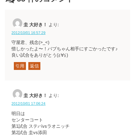
圭 大好き！
より:
2012/10/01 16:57:29
守屋君、残念(>_<)
惜しかったよ〜！バブちゃん相手にすごかったです♪
良い試合をありがとう
(≧∀≦)
引用
返信
圭 大好き！
より:
2012/10/01 17:06:24
明日は
センターコート
第1試合 ステパvsラオニッチ
第2試合 圭vs添田