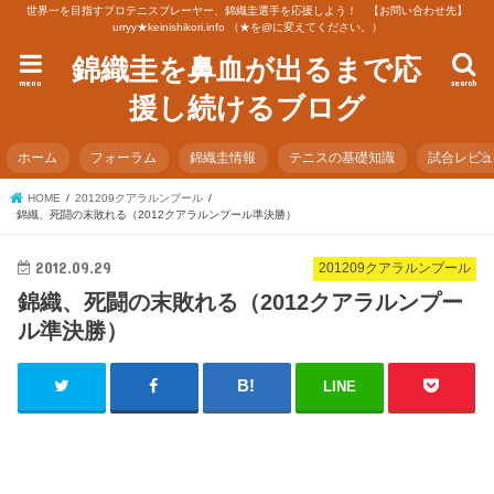
世界一を目指すプロテニスプレーヤー、錦織圭選手を応援しよう！ 【お問い合わせ先】
urryy★keinishikori.info （★を@に変えてください。）
錦織圭を鼻血が出るまで応
menu
search
援し続けるブログ
ホーム
フォーラム
錦織圭情報
テニスの基礎知識
試合レビ
HOME
201209クアラルンプール
錦織、死闘の末敗れる（2012クアラルンプール準決勝）
2012.09.29
201209クアラルンプール
錦織、死闘の末敗れる（2012クアラルンプー
ル準決勝）
LINE