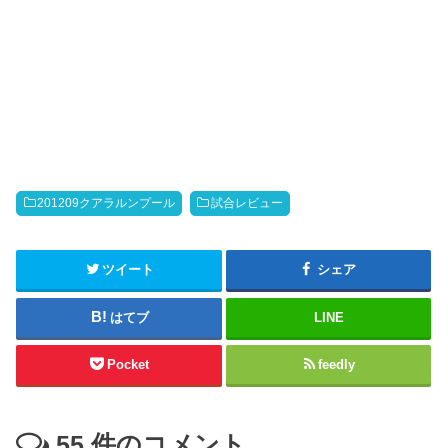
201209クアラルンプール
試合レビュー
ツイート
シェア
はてブ
LINE
Pocket
feedly
55
件のコメント