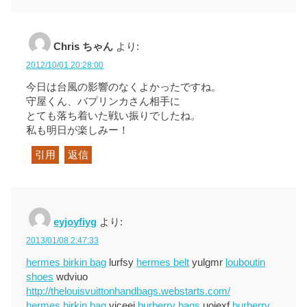
Chris ちゃん
より:
2012/10/01 20:28:00
今日は台風の影響のなくよかったですね。
守屋くん、バプリンカさん相手に
とても落ち着いた戦い振りでしたね。
私も明日が楽しみー！
引用
返信
eyjoyfiyg
より:
2013/01/08 2:47:33
hermes birkin bag
lurfsy
hermes belt
yulgmr
louboutin
shoes
wdviuo
http://thelouisvuittonhandbags.webstarts.com/
hermes birkin bag
yjceej
burberry bags
uoiexf
burberry