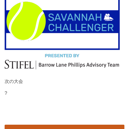
次の大会
?