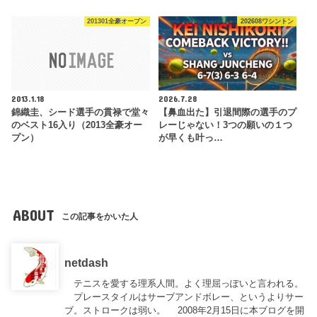
201301全豪オープン
202608ワシントン
2013.1.18
2026.7.28
錦織圭、シード選手の貫禄で堂々
【鼻血出た】引退間際の選手のプ
のベスト16入り（2013全豪オー
レーじゃない！3つの願いの１つ
プン）
が早くも叶っ…
ABOUT
この記事をかいた人
netdash
テニスを愛する理系人間。よく理屈っぽいと言われる。
プレースタイルはサーブアンドボレー、というよりサー
ブ。ストロークは弱い。 2008年2月15日に本ブログを開