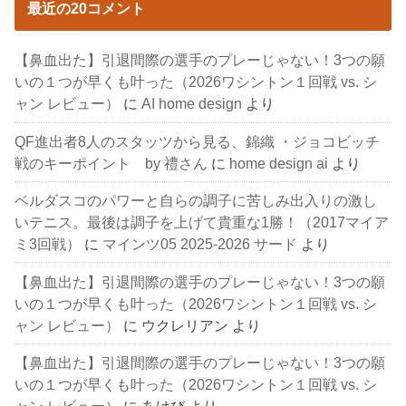
最近の20コメント
【鼻血出た】引退間際の選手のプレーじゃない！3つの願
いの１つが早くも叶った（2026ワシントン１回戦 vs. シ
ャン レビュー）
に
AI home design
より
QF進出者8人のスタッツから見る、錦織 ・ジョコビッチ
戦のキーポイント by 禮さん
に
home design ai
より
ベルダスコのパワーと自らの調子に苦しみ出入りの激し
いテニス。最後は調子を上げて貴重な1勝！（2017マイア
ミ3回戦）
に
マインツ05 2025-2026 サード
より
【鼻血出た】引退間際の選手のプレーじゃない！3つの願
いの１つが早くも叶った（2026ワシントン１回戦 vs. シ
ャン レビュー）
に
ウクレリアン
より
【鼻血出た】引退間際の選手のプレーじゃない！3つの願
いの１つが早くも叶った（2026ワシントン１回戦 vs. シ