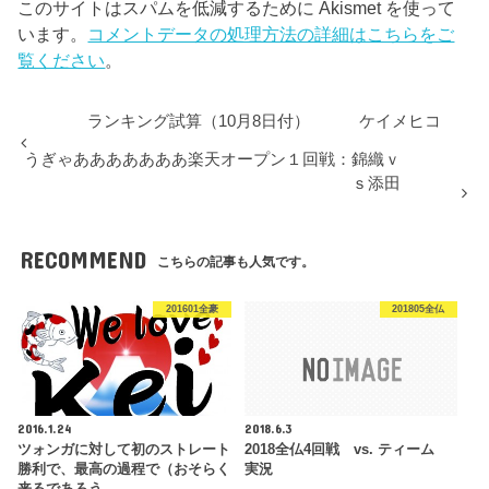
このサイトはスパムを低減するために Akismet を使って
います。
コメントデータの処理方法の詳細はこちらをご
覧ください
。
ランキング試算（10月8日付） ケイメヒコ
うぎゃあああああああ楽天オープン１回戦：錦織ｖ
ｓ添田
RECOMMEND
こちらの記事も人気です。
201601全豪
201805全仏
2016.1.24
2018.6.3
ツォンガに対して初のストレート
2018全仏4回戦 vs. ティーム
勝利で、最高の過程で（おそらく
実況