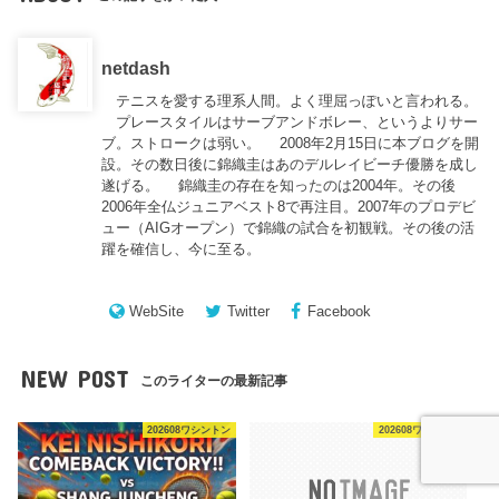
netdash
テニスを愛する理系人間。よく理屈っぽいと言われる。
プレースタイルはサーブアンドボレー、というよりサー
ブ。ストロークは弱い。 2008年2月15日に本ブログを開
設。その数日後に錦織圭はあのデルレイビーチ優勝を成し
遂げる。 錦織圭の存在を知ったのは2004年。その後
2006年全仏ジュニアベスト8で再注目。2007年のプロデビ
ュー（AIGオープン）で錦織の試合を初観戦。その後の活
躍を確信し、今に至る。
WebSite
Twitter
Facebook
NEW POST
このライターの最新記事
202608ワシントン
202608ワシントン