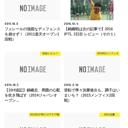
2011.10.5
2016.12.4
フェレールの強固なディフェンス
【錦織戦は次の記事で】2016
を崩せず！（2011楽天オープン1
IPTL 3日目 レビュー（その１）
回戦）
試合レビュー
201502メンフィス
2014.10.3
2015.2.12
【10/4追記】錦織圭、周囲の心配
逆転で準々決勝進出も、調子はい
を吹き飛ばす（2014ジャパンオ
まいち？（2015メンフィス2回
ープン…
戦）
201202デ杯クロアチア戦
2021全豪