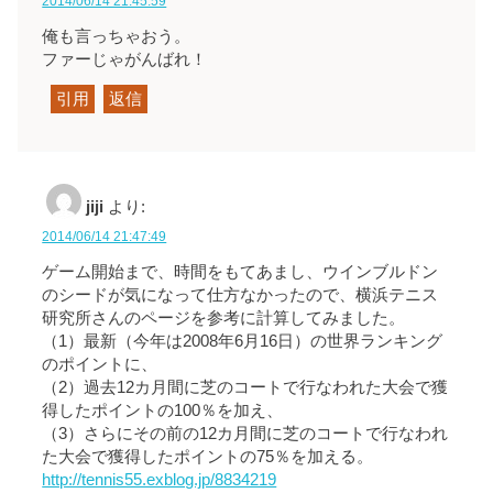
2014/06/14 21:45:59
俺も言っちゃおう。
ファーじゃがんばれ！
引用
返信
jiji
より:
2014/06/14 21:47:49
ゲーム開始まで、時間をもてあまし、ウインブルドン
のシードが気になって仕方なかったので、横浜テニス
研究所さんのページを参考に計算してみました。
（1）最新（今年は2008年6月16日）の世界ランキング
のポイントに、
（2）過去12カ月間に芝のコートで行なわれた大会で獲
得したポイントの100％を加え、
（3）さらにその前の12カ月間に芝のコートで行なわれ
た大会で獲得したポイントの75％を加える。
http://tennis55.exblog.jp/8834219