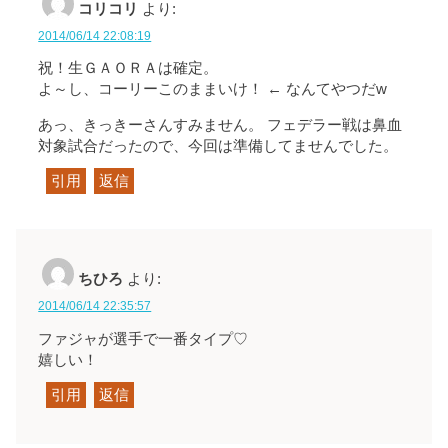
コリコリ
より:
2014/06/14 22:08:19
祝！生ＧＡＯＲＡは確定。
よ～し、コーリーこのままいけ！ ← なんてやつだw
あっ、きっきーさんすみません。 フェデラー戦は鼻血
対象試合だったので、今回は準備してませんでした。
引用
返信
ちひろ
より:
2014/06/14 22:35:57
ファジャが選手で一番タイプ♡
嬉しい！
引用
返信