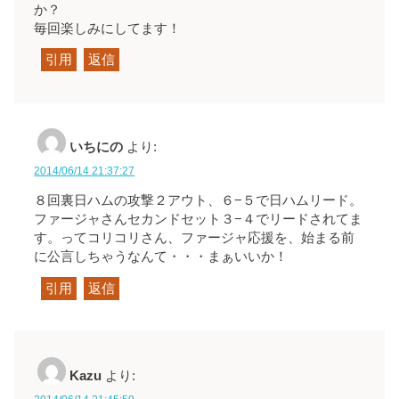
か？
毎回楽しみにしてます！
引用
返信
いちにの
より:
2014/06/14 21:37:27
８回裏日ハムの攻撃２アウト、６−５で日ハムリード。
ファージャさんセカンドセット３−４でリードされてま
す。ってコリコリさん、ファージャ応援を、始まる前
に公言しちゃうなんて・・・まぁいいか！
引用
返信
Kazu
より: