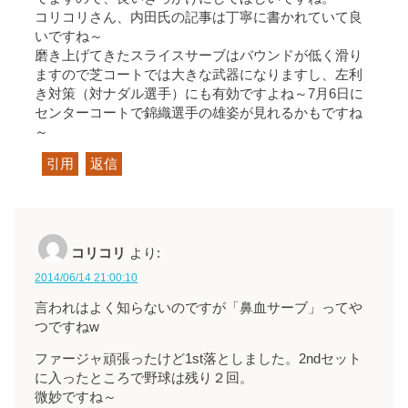
コリコリさん、内田氏の記事は丁寧に書かれていて良
いですね～
磨き上げてきたスライスサーブはバウンドが低く滑り
ますので芝コートでは大きな武器になりますし、左利
き対策（対ナダル選手）にも有効ですよね～7月6日に
センターコートで錦織選手の雄姿が見れるかもですね
～
引用
返信
コリコリ
より:
2014/06/14 21:00:10
言われはよく知らないのですが「鼻血サーブ」ってや
つですねw
ファージャ頑張ったけど1st落としました。2ndセット
に入ったところで野球は残り２回。
微妙ですね～