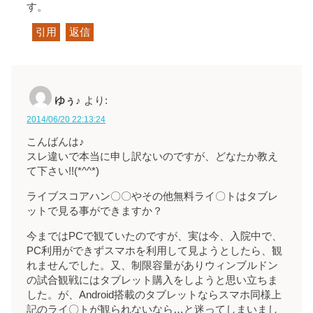
す。
引用
返信
ゆぅ♪
より:
2014/06/20 22:13:24
こんばんは♪
スレ違いで本当に申し訳ないのですが、どなたか教え
て下さい!!(*^^*)
ライブスコアハン〇〇やその他無料ライ〇トはタブレ
ットで見る事ができますか？
今まではPCで観ていたのですが、実は今、入院中で、
PC利用ができずスマホを利用して見ようとしたら、観
れませんでした。又、制限容量がありウィンブルドン
の試合観戦にはタブレット購入をしようと思い立ちま
した。が、Android搭載のタブレットならスマホ同様上
記のライ〇トが観られないなら…と迷ってしまいまし