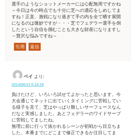
選手のようなショットメーカーには心配無用ですかね
～今日は今の時点でも十分に芝への適応をしめしてま
すね！正直、激戦になり過ぎて手の内を全て晒す展開
になるのは微妙ですが・・・芝でフェデラー選手を倒
したという自信を掴むことも大きな財産になりますし
～贅沢な悩みですね～
引用
返信
ベイ
より:
2014/06/15 0:18:29
負けたけど、いろいろ試せてよかったと思います。今
大会通じてネットに出ていくタイミングに苦戦してい
る様子を見て、芝はやっぱり難しいサーフェースなん
だなと実感しました。あとフェデラーのワイドサーブ
に苦戦してましたね。
無理に前に行って抜かれるシーンが初戦から目立ちま
した。本番までにどこまで修正できるか注目してま