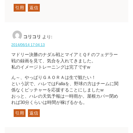
引用
返信
コリコリ
より:
2014/06/14 17:04:13
マドリー決勝のナダル戦とマイアミＱＦのフェデラー
戦の録画を見て、気合を入れてきました。
私のイメージトレーニングは完了ですw
ん～、やっぱりＧＡＯＲＡは生で観たい！
という訳で、ハレではFallaを、野球の方はチームに関
係なくピッチャーを応援することにしましたw
おっと、ハレの天気予報は一時雨か。屋根カバー閉め
れば30分くらいは時間が稼げるかも。
引用
返信