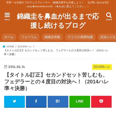
世界一を目指すプロテニスプレーヤー、錦織圭選手を応援しよう！ 【お問い合わせ先】
urryy★keinishikori.info （★を@に変えてください。）
錦織圭を鼻血が出るまで応
menu
search
援し続けるブログ
ホーム
フォーラム
錦織圭情報
テニスの基礎知識
試合レビ
HOME
201406ハレ
【タイトル訂正】セカンドセット苦しむも、フェデラーとの４度目の対決へ！（2014ハレ
準々決勝）
2014.06.14
201406ハレ
【タイトル訂正】セカンドセット苦しむも、
フェデラーとの４度目の対決へ！（2014ハレ
準々決勝）
LINE