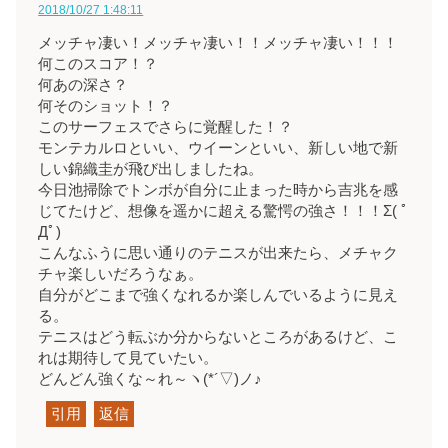
2018/10/27 1:48:11
メッチャ凄い！メッチャ凄い！！メッチャ凄い！！！
何このスコア！？
何あの深さ？
何そのショット！？
このサーフェスでさらに覚醒した！？
モンテカルロといい、ウイーンといい、新しい地で新
しい錦織圭が飛び出しましたね。
今日池掃除でトンボが自分に止まった時から吉兆を感
じてたけど、想像を遥かに超える驚愕の強さ！！！Σ( ﾟ
Дﾟ)
こんなふうに思い通りのテニスが出来たら、メチャク
チャ楽しいだろうなぁ。
自分がどこまで強くなれるか楽しんでいるように見え
る。
テニスはどう転ぶか分からないところがあるけど、こ
れは期待して見ていたい。
どんどん強くな～れ～ヽ(*´▽)ノ♪
引用
返信