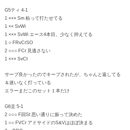
G5ティ 4-1
1 ××× Sm 粘って打たせてる
1 ×× SvWi
1 ××× SvWi エース4本目。少なく抑えてる
1 ○ FRvCrSO
2 ○○○ FCr 見逃さない
1 ××× SvCt
サーブ良かったのでキープされたが、ちゃんと返してる
＆迷いなく打っている
エラーまだこのセット１本だけ
G6圭 5-1
2 ○○○ F回St 思い通りに振って決めた
1 ○○ FVCr アドサイドのS&Vはほぼ決まる