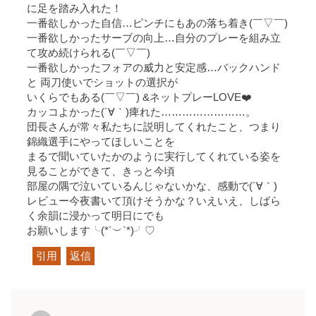
に足を踏み入れた！
一番欲しかった自信…ピンチにもあの落ち着き(￣▽￣)
一番欲しかったサーブの向上…自分のプレーを組み立
て攻め続けられる(￣▽￣)
一番欲しかったフォアの威力と安定感…バックハンド
と 両刀使いでショットの選択が
いくらでもある(￣▽￣) &ネットプレーLOVE❤️
カッコよかった(´∀｀)痺れた……………………。
団長さんが常々私たちに説明してくれたこと、つまり
錦織選手にやってほしいことを
まるで聞いていたかのように実行してくれている姿を
見ることができて、きっと今頃
部屋の隅で泣いているんじゃないかな、感動で(´∀｀)
レビュー今夜書いて頂けそうかな？いえいえ、しばら
く余韻に浸かって明日にでも
お願いします╰(*´︶`*)╯♡
引用
返信