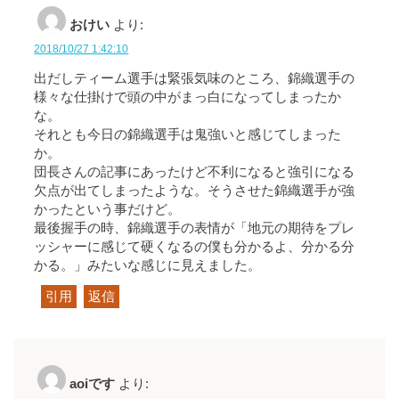
おけい
より:
2018/10/27 1:42:10
出だしティーム選手は緊張気味のところ、錦織選手の
様々な仕掛けで頭の中がまっ白になってしまったか
な。
それとも今日の錦織選手は鬼強いと感じてしまった
か。
団長さんの記事にあったけど不利になると強引になる
欠点が出てしまったような。そうさせた錦織選手が強
かったという事だけど。
最後握手の時、錦織選手の表情が「地元の期待をプレ
ッシャーに感じて硬くなるの僕も分かるよ、分かる分
かる。」みたいな感じに見えました。
引用
返信
aoiです
より: