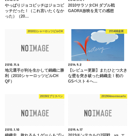
やっぱりジョコビッチはジョコビ
2010サラソタCH ダブル戦
ッチだった！（これ言いたくなか
GAORA放映を見ての感想
った）（20…
201011シャーロッツビルCH
201408全米
2010.11.6
2014.9.2
地元選手が利を生かして錦織に勝
【レビュー更新】またひとつ大き
利（2010シャーロッツビルCH
な壁を突き破った錦織圭！初の
QF）
GSベスト４へ…
201501ブリスベン
201904montecarlo
2015.1.10
2019.4.17
錦織圭、敗れるも１ゲームもブレ
2019モンテカルロ2回戦 vs. エ