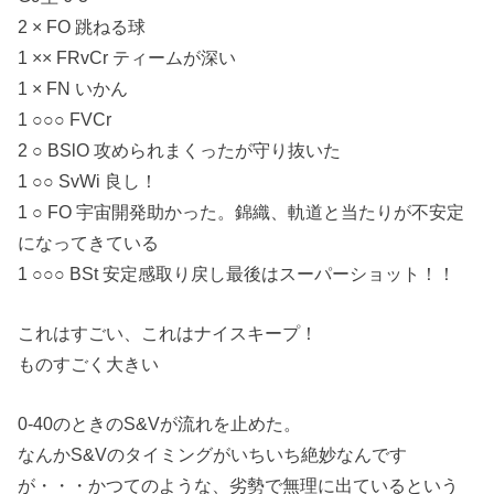
2 × FO 跳ねる球
1 ×× FRvCr ティームが深い
1 × FN いかん
1 ○○○ FVCr
2 ○ BSlO 攻められまくったが守り抜いた
1 ○○ SvWi 良し！
1 ○ FO 宇宙開発助かった。錦織、軌道と当たりが不安定
になってきている
1 ○○○ BSt 安定感取り戻し最後はスーパーショット！！
これはすごい、これはナイスキープ！
ものすごく大きい
0-40のときのS&Vが流れを止めた。
なんかS&Vのタイミングがいちいち絶妙なんです
が・・・かつてのような、劣勢で無理に出ているという