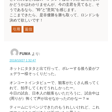
かどうかはわかりませんが、今の圭君を見てると、そ
うであるなら、”粋”と”意気”を感じます。
ここまできたら、是非優勝を勝ち取って、ロンドンを
決めて欲しいです！
引用
返信
FUMA
より:
2018/10/27 1:32:47
ネットにタタタと出て行って、ボレーする後ろ姿がフ
ェデラー様そっくりだった。
オンコートインタビューで、観客がたくさん残ってく
れて、拍手してくれてうれしかったー。
今日の試合、日本人の観客もいただろうに、試合中は
(周りが）怖くて声が出せなかったのかなー？ｗ
ティームにリベンジできたのもうれしいけれど、これ