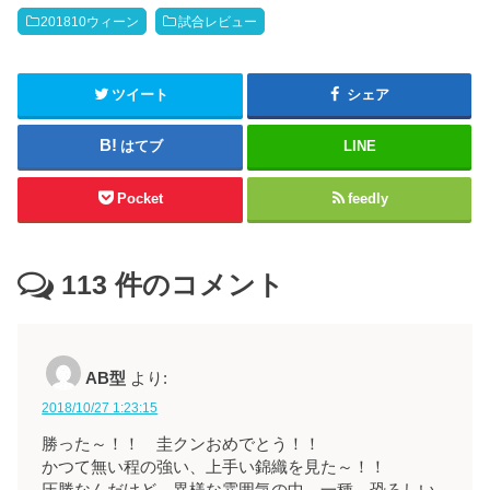
201810ウィーン
試合レビュー
ツイート
シェア
はてブ
LINE
Pocket
feedly
113
件のコメント
AB型
より:
2018/10/27 1:23:15
勝った～！！ 圭クンおめでとう！！
かつて無い程の強い、上手い錦織を見た～！！
圧勝なんだけど、異様な雰囲気の中、一種、恐ろしい