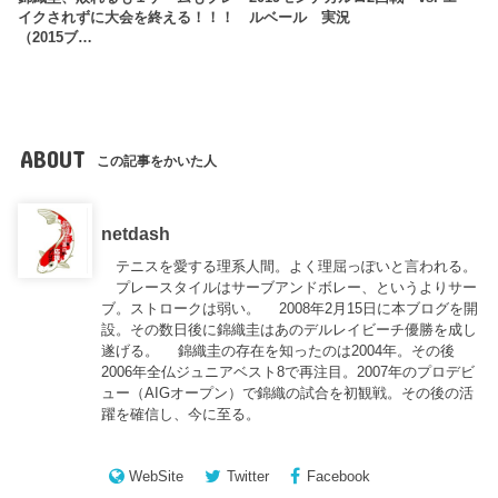
イクされずに大会を終える！！！
ルベール 実況
（2015ブ…
ABOUT
この記事をかいた人
netdash
テニスを愛する理系人間。よく理屈っぽいと言われる。
プレースタイルはサーブアンドボレー、というよりサー
ブ。ストロークは弱い。 2008年2月15日に本ブログを開
設。その数日後に錦織圭はあのデルレイビーチ優勝を成し
遂げる。 錦織圭の存在を知ったのは2004年。その後
2006年全仏ジュニアベスト8で再注目。2007年のプロデビ
ュー（AIGオープン）で錦織の試合を初観戦。その後の活
躍を確信し、今に至る。
WebSite
Twitter
Facebook