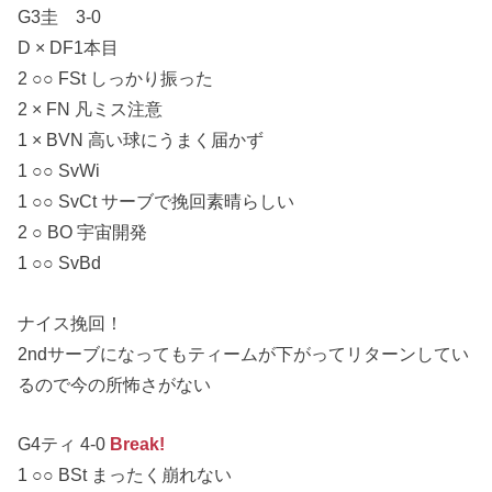
G3圭 3-0
D × DF1本目
2 ○○ FSt しっかり振った
2 × FN 凡ミス注意
1 × BVN 高い球にうまく届かず
1 ○○ SvWi
1 ○○ SvCt サーブで挽回素晴らしい
2 ○ BO 宇宙開発
1 ○○ SvBd
ナイス挽回！
2ndサーブになってもティームが下がってリターンしてい
るので今の所怖さがない
G4ティ 4-0
Break!
1 ○○ BSt まったく崩れない