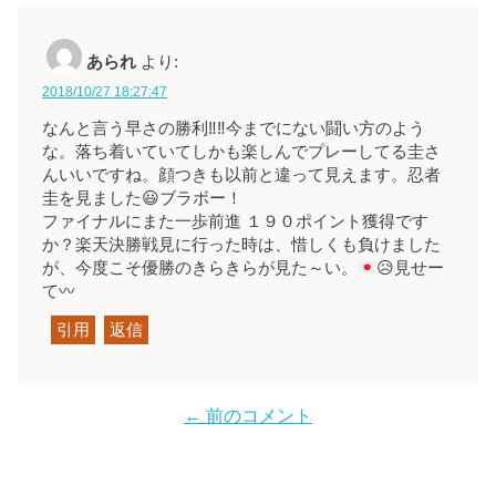
あられ
より:
2018/10/27 18:27:47
なんと言う早さの勝利‼️‼️今までにない闘い方のよう
な。落ち着いていてしかも楽しんでプレーしてる圭さ
んいいですね。顔つきも以前と違って見えます。忍者
圭を見ました😃ブラボー！
ファイナルにまた一歩前進 １９０ポイント獲得です
か？楽天決勝戦見に行った時は、惜しくも負けました
が、今度こそ優勝のきらきらが見た～い。
😥
見せー
て
〰️
引用
返信
← 前のコメント