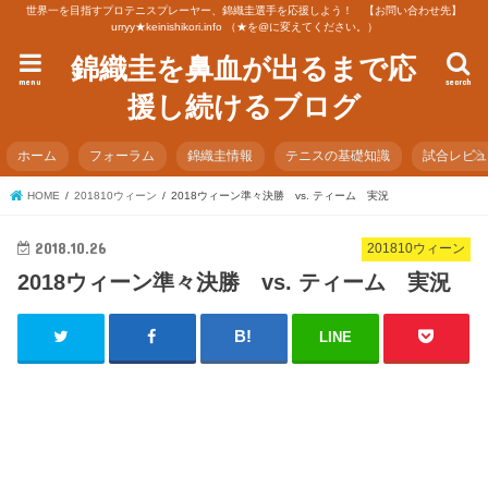
世界一を目指すプロテニスプレーヤー、錦織圭選手を応援しよう！ 【お問い合わせ先】
urryy★keinishikori.info （★を@に変えてください。）
錦織圭を鼻血が出るまで応
menu
search
援し続けるブログ
ホーム
フォーラム
錦織圭情報
テニスの基礎知識
試合レビ
HOME
201810ウィーン
2018ウィーン準々決勝 vs. ティーム 実況
2018.10.26
201810ウィーン
2018ウィーン準々決勝 vs. ティーム 実況
LINE