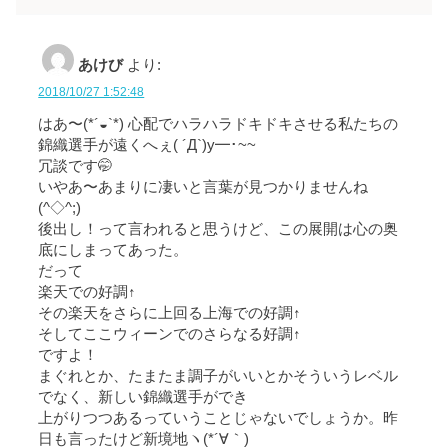
あけび
より:
2018/10/27 1:52:48
はあ〜(*´◒`*) 心配でハラハラドキドキさせる私たちの
錦織選手が遠くへぇ( ´Д`)y━･~~
冗談です🤭
いやあ〜あまりに凄いと言葉が見つかりませんね
(^◇^;)
後出し！って言われると思うけど、この展開は心の奥
底にしまってあった。
だって
楽天での好調↑
その楽天をさらに上回る上海での好調↑
そしてここウィーンでのさらなる好調↑
ですよ！
まぐれとか、たまたま調子がいいとかそういうレベル
でなく、新しい錦織選手ができ
上がりつつあるっていうことじゃないでしょうか。昨
日も言ったけど新境地ヽ(*´∀｀)