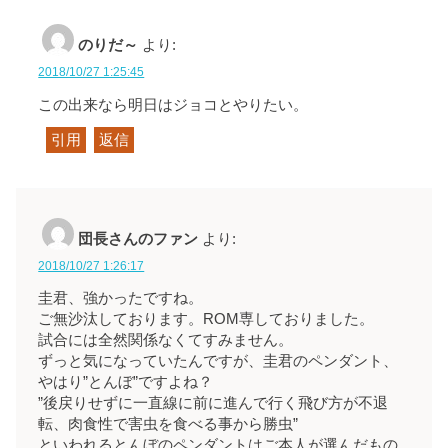
のりだ～
より:
2018/10/27 1:25:45
この出来なら明日はジョコとやりたい。
引用
返信
団長さんのファン
より:
2018/10/27 1:26:17
圭君、強かったですね。
ご無沙汰しております。ROM専しておりました。
試合には全然関係なくてすみません。
ずっと気になっていたんですが、圭君のペンダント、
やはり”とんぼ”ですよね？
”後戻りせずに一直線に前に進んで行く飛び方が不退
転、肉食性で害虫を食べる事から勝虫”
といわれるとんぼのペンダントはご本人が選んだもの