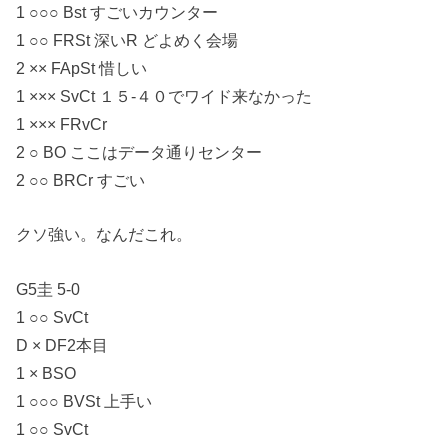
1 ○○○ Bst すごいカウンター
1 ○○ FRSt 深いR どよめく会場
2 ×× FApSt 惜しい
1 ××× SvCt １５-４０でワイド来なかった
1 ××× FRvCr
2 ○ BO ここはデータ通りセンター
2 ○○ BRCr すごい
クソ強い。なんだこれ。
G5圭 5-0
1 ○○ SvCt
D × DF2本目
1 × BSO
1 ○○○ BVSt 上手い
1 ○○ SvCt