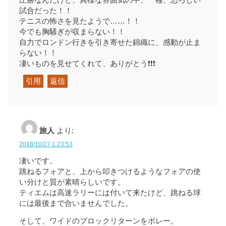
試合だった！！
テニスの怖さを見たようで……！！
今でも胸騒ぎが収まらない！！
自力でロンドン行きを引き寄せた錦織に、感動が止ま
らない！！
凄いものを見せてくれて、ありがとう❗❗❗
引用
返信
旅人
より:
2018/10/27 1:23:53
凄いです。
跳ねるフォアと、上から叩きつけるようなフォアの使
い分けと質が素晴らしいです。
ティエムは高速ラリーには付いて来たけど、跳ねる球
には最後まで合いませんでした。
そして、ワイドのブロックリターンをボレー。