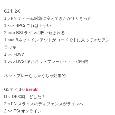
G2圭 2-0
1 ○ FN ティーム緩急に変えてきたが守りきった
1 ××× BPCr これは上手い
2 ○○○ BSt ラインに吸い込まれる
1 ××× Bネットイン アウトがコードで中に入ってきたアン
ラッキー
1 ○○ FDvV
1 ○○○ BVSt またネットプレーか・・・積極的
ネットプレーむちゃくちゃ効果的
G3ティ 3-0
Break!
D ○ DF3本目 どした？
2 ○ FN スライスのディフェンスがラインへ
2 ○○ FSt オンライン