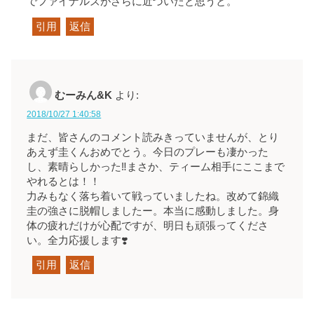
でファイナルズがさらに近づいたと思うと。
引用
返信
むーみん&K
より:
2018/10/27 1:40:58
まだ、皆さんのコメント読みきっていませんが、とり
あえず圭くんおめでとう。今日のプレーも凄かった
し、素晴らしかった‼️まさか、ティーム相手にここまで
やれるとは！！
力みもなく落ち着いて戦っていましたね。改めて錦織
圭の強さに脱帽しましたー。本当に感動しました。身
体の疲れだけが心配ですが、明日も頑張ってくださ
い。全力応援します❣️
引用
返信