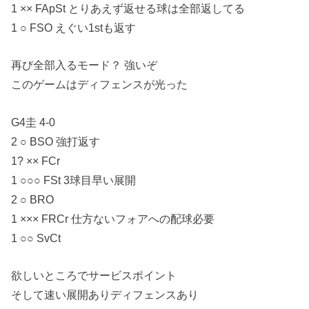
1 ×× FApSt とりあえず返せる球は全部返してる
1 ○ FSO えぐい1stも返す
再び全部入るモード？ 強いぞ
このゲームはディフェンスが光った
G4圭 4-0
2 ○ BSO 強打返す
1? ×× FCr
1 ○○○ FSt 3球目早い展開
2 ○ BRO
1 ××× FRCr 仕方ないフォアへの配球必要
1 ○○ SvCt
欲しいところでサービスポイント
そして速い展開ありディフェンスあり