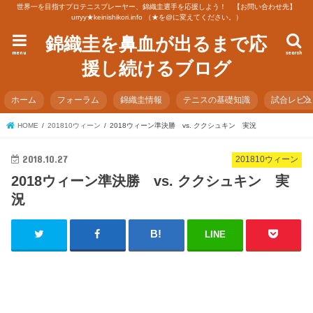
世界一を目指すプロテニスプレーヤー、錦織圭選手を応援しよう！ 【お問い合わせ先】
urryy★keinishikori.info （★を@に変えてください。）
錦織圭を鼻血が出るまで応
menu
search
援し続けるブログ
ホーム
フォーラム
錦織圭情報
テニスの基礎知識
試合レビ
HOME
201810ウィーン
2018ウィーン準決勝 vs. ククシュキン 実況
2018.10.27
201810ウィーン
2018ウィーン準決勝 vs. ククシュキン 実
況
LINE