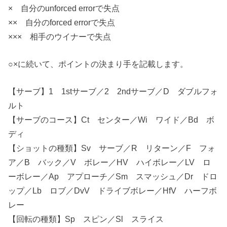
× 自分のunforced errorで失点
×× 自分のforced errorで失点
××× 相手のウイナーで失点
○×に続いて、ポイントの決まり手を記載します。
【サーブ】1 1stサーブ／2 2ndサーブ／D ダブルフォ
ルト
【サーブのコース】Ct センター／Wi ワイド／Bd ボ
ディ
【ショットの種類】Sv サーブ／R リターン／F フォ
ア／B バック／V ボレー／HV ハイボレー／LV ロ
ーボレー／Ap アプローチ／Sm スマッシュ／Dr ドロ
ップ／Lb ロブ／DvV ドライブボレー／HfV ハーフボ
レー
【回転の種類】Sp スピン／Sl スライス