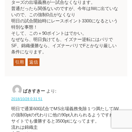
ターズの出場義務が一試合なくなります。
普通だったら関係ないのですが、今年はIWに出ていな
いので、この強制0点がなくなり
明日の試合開始時にレースポイント3300になるという
特別な事態！
そして、この＋90ポイントはでかい。
なぜなら、明日負けても、イズナー逆転にはパリで
SF、錦織優勝なら、イズナーパリでFとかなり厳しい
条件になります。
引用
返信
ばきすきー
より:
2018/10/28 0:31:51
明日で通算600試合でMS出場義務免除１つ満たしてIW
の強制0ptの代わりに他の90pt入れられるようですね。
サイトでも優勝すると3500ptになってます。
流れは錦織圭