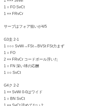
1 ××× SvWi
1 ○ FO SvCt
1 ×× FRvCr
サーブはフォア狙いが4/5
G3圭 2-1
1 ○○○ SvWi→FSt→BVSt FSt力まず
1 ○ FO
2 ×× FRvCr コードボール浮いた
1 ○ FN 深い球の応酬
1 ○○ SvCt
G4ク 2-2
1 ×× SvWi 0-0はワイド
1 ○ BN SvCt
1 ×× SvCt 読めてない？