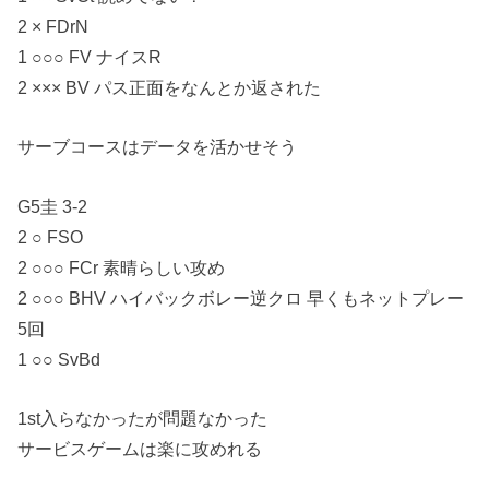
2 × FDrN
1 ○○○ FV ナイスR
2 ××× BV パス正面をなんとか返された
サーブコースはデータを活かせそう
G5圭 3-2
2 ○ FSO
2 ○○○ FCr 素晴らしい攻め
2 ○○○ BHV ハイバックボレー逆クロ 早くもネットプレー
5回
1 ○○ SvBd
1st入らなかったが問題なかった
サービスゲームは楽に攻めれる