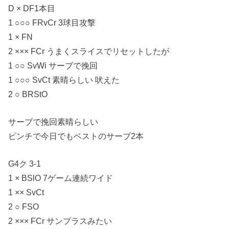
D × DF1本目
1 ○○○ FRvCr 3球目攻撃
1 × FN
2 ××× FCr うまくスライスでリセットしたが
1 ○○ SvWi サーブで挽回
1 ○○○ SvCt 素晴らしい 吠えた
2 ○ BRStO
サーブで挽回素晴らしい
ピンチで今日でもベストのサーブ2本
G4ク 3-1
1 × BSlO 7ゲーム連続ワイド
1 ×× SvCt
2 ○ FSO
2 ××× FCr サンプラスみたい