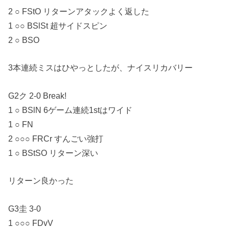
2 ○ FStO リターンアタックよく返した
1 ○○ BSlSt 超サイドスピン
2 ○ BSO
3本連続ミスはひやっとしたが、ナイスリカバリー
G2ク 2-0 Break!
1 ○ BSlN 6ゲーム連続1stはワイド
1 ○ FN
2 ○○○ FRCr すんごい強打
1 ○ BStSO リターン深い
リターン良かった
G3圭 3-0
1 ○○○ FDvV