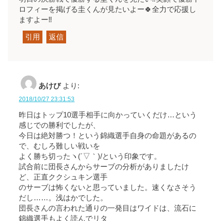
ロフィーを掲げる圭くんが見たいよー🍀全力で応援し
ますよー‼
引用
返信
あけび
より:
2018/10/27 23:31:53
昨日はトップ10選手相手に向かっていくだけ…という
感じでの勝利でしたが、
今日は絶対勝つ！という錦織選手自身の命題があるの
で、むしろ難しい戦いを
よく勝ち切ったヽ(´▽｀)/という印象です。
試合前に団長さんからサーブの分析がありましたけ
ど、正直ククシュキン選手
のサーブは怖くないと思っていました。速くなさそう
だし……。浅はかでした。
団長さんの言われた通りの一発目はワイドは、流石に
錦織選手もよく読んでリタ