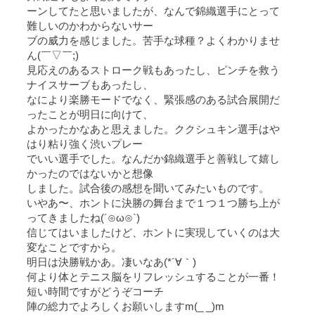
ーンしてたと思いましたが、なんで錦織選手にとって
難しいのかわからないサー
ブの威力を感じました。苦手な球種？よくわかりませ
ん(￣▽￣;)
見応えのあるストローク戦もあったし、ピンチを救う
ナイスサーブもあったし、
なにより楽勝モードでなく、緊張感のある試合展開だ
ったことが明日に向けて、
よかったかなあと思えました。ククシュキン選手はや
はり粘り強く渋いプレー
でいい選手でした。なんだか錦織選手と善戦して嬉し
かったのではないかと想像
しました。試合後の感想を聞いてみたいものです。
いやあ〜、ホントに決勝の舞台まで１つ１つ勝ち上が
ってきましたね(´⊙ω⊙`)
信じてはいましたけど、ホントに実現していくのは大
変なことですから。
明日は決勝戦かあ。凄いなあ(*´∀｀)
何より体とテニス脳をリフレッシュすることが一番！
短い時間ですがどうぞコーチ
陣の総力でよろしくお願いしますm(_ _)m