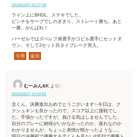
2018/10/27 23:27:38
ライン上にBHDL。ステキでした。
ピンチをサーブでしのぎきり、ストレート勝ち。あと
一勝。がんばれ！
バーゼルではズベレフ弟選手がコピル選手にセットダ
ウン。そして2セット目タイブレーク突入。
引用
返信
むーみん&K
より:
2018/10/27 23:29:03
圭くん、決勝進出おめでとうございます✨今日は、ク
クシュキンも良かったので、スコア以上に接戦でし
た。手強かったですが、負ける気はしませんでした。
自分のプレーに納得がいかなかったのか、疲れなのか
わかりませんが、ちょっと表情が暗かったような…。
明日の決勝戦で優勝する圭くんを見たい‼笑顔で優勝ト