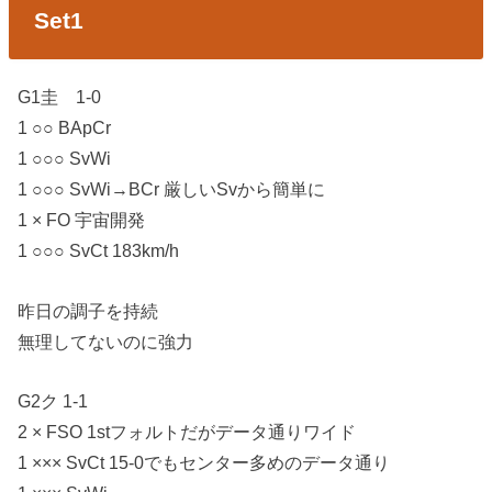
Set1
G1圭 1-0
1 ○○ BApCr
1 ○○○ SvWi
1 ○○○ SvWi→BCr 厳しいSvから簡単に
1 × FO 宇宙開発
1 ○○○ SvCt 183km/h
昨日の調子を持続
無理してないのに強力
G2ク 1-1
2 × FSO 1stフォルトだがデータ通りワイド
1 ××× SvCt 15-0でもセンター多めのデータ通り