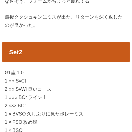
なさそう。フォームがちょっと崩れてる
最後ククシュキンにミスが出た。リターンを深く返した
のが良かった。
Set2
G1圭 1-0
1 ○○ SvCt
2 ○○ SvWi 良いコース
1 ○○○ BCr ライン上
2 ××× BCr
1 × BVSO 久しぶりに見たボレーミス
1 × FSO 攻め球
1 × BSO