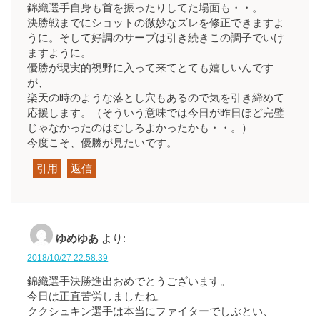
錦織選手自身も首を振ったりしてた場面も・・。
決勝戦までにショットの微妙なズレを修正できますよ
うに。そして好調のサーブは引き続きこの調子でいけ
ますように。
優勝が現実的視野に入って来てとても嬉しいんです
が、
楽天の時のような落とし穴もあるので気を引き締めて
応援します。（そういう意味では今日が昨日ほど完璧
じゃなかったのはむしろよかったかも・・。）
今度こそ、優勝が見たいです。
引用
返信
ゆめゆあ
より:
2018/10/27 22:58:39
錦織選手決勝進出おめでとうございます。
今日は正直苦労しましたね。
ククシュキン選手は本当にファイターでしぶとい、