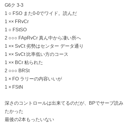
G6ク 3-3
1 ○ FSO また0-0でワイド。読んだ
1 ×× FRvCr
1 ○ FStSO
2 ○○○ FApRvCr 真ん中から凄い所へ
1 ×× SvCt 劣勢はセンター データ通り
1 ×× SvCt 比率低い方のコース
1 ×× BCr 粘られた
2 ○○○ BRSt
1 × FO ラリーの内容いいが
1 × FStN
深さのコントロールは出来てるのだが、BPでサーブ読み
たかった
最後の2本もったいない