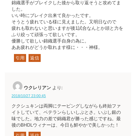
錦織選手がブレイクした後から取り返そうと攻めてま
した。
いい時にブレイク出来て良かったです。
そうとう疲れている様に見えました。又明日なので
疲れも取れないと思いますが後1試合なんとか頭と力を
ふり絞って頑張って欲しいです。
優勝して欲しい錦織選手自身の為に。
ああ疲れがどうか取れます様に・・・神様。
引用
返信
ウクレリアン
より:
2018/10/27 23:00:45
ククシュキンは両脚にテーピングしながらも終始ファ
イトしていて、ベテランらしいしぶとさ。いぶし銀の
味でした。地力の差で錦織君が勝った感じですね。最
後のBHDLウィナーは、今日も鮮やかで美しかった！
引用
返信