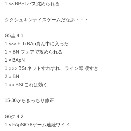
1 ×× BPSt パス沈められる
ククシュキンナイスゲームだなあ・・・
G5圭 4-1
1 ××× FLb BAp真ん中に入った
1 ○ BN フォアで攻められる
1 × BApN
1 ○○○ BSt ネットすれすれ、ライン際 凄すぎ
2 ○ BN
1 ○○ BSt これは効く
15-30からきっちり修正
G6ク 4-2
1 × FApStO 8ゲーム連続ワイド