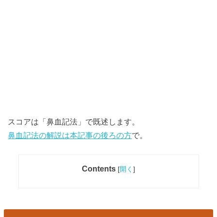
スコアは「鼻血記法」で既述します。
鼻血記法の解説は本記事の後ろの方
で。
Contents
[
開く
]