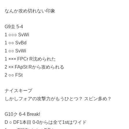
なんか攻め切れない印象
G9圭 5-4
1 ○○○ SvWi
1 ○○ SvBd
1 ○○ SvWi
1 ××× FPCr R沈められた
2 ×× FApSt Rから攻められる
2 ○○ FSt
ナイスキープ
しかしフォアの攻撃力がもうひとつ？ スピン多め？
G10ク 6-4 Break!
D ○ DF1本目 0-0からは全て1stはワイド