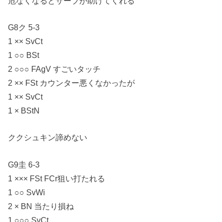
危なくなるとサーブが助けてくれる
G8ク 5-3
1 ×× SvCt
1 ○○ BSt
2 ○○○ FAgV すごいタッチ
2 ×× FSt カウンター悪くなかったが
1 ×× SvCt
1 × BStN
ククシュキン諦めない
G9圭 6-3
1 ××× FSt FCr狙い打たれる
1 ○○ SvWi
2 × BN 当たり損ね
1 ○○○ SvCt