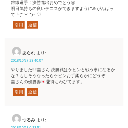
錦織選手！決勝進出おめでとう㊗️
明日気持ちの良いテニスができますように🙏がんばっ
て╰(*´︶`*)╯♡
引用
返信
あられ
より:
2018/10/27 23:40:07
やりました‼️‼️圭さん 決勝戦はケビンと戦う事になるか
な？もしそうなったらケビンお手柔らかにどうぞ
圭さんの優勝姿
🏆
待ちわびてます。
引用
返信
つるみ
より:
2018/10/28 0:23:51