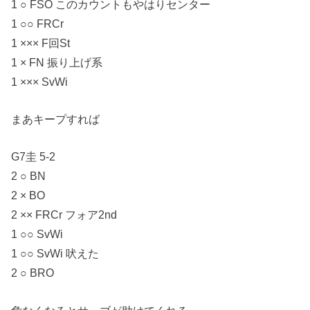
1 ○ FSO このカウントもやはりセンター
1 ○○ FRCr
1 ××× F回St
1 × FN 振り上げ系
1 ××× SvWi
まあキープすれば
G7圭 5-2
2 ○ BN
2 × BO
2 ×× FRCr フォア2nd
1 ○○ SvWi
1 ○○ SvWi 吠えた
2 ○ BRO