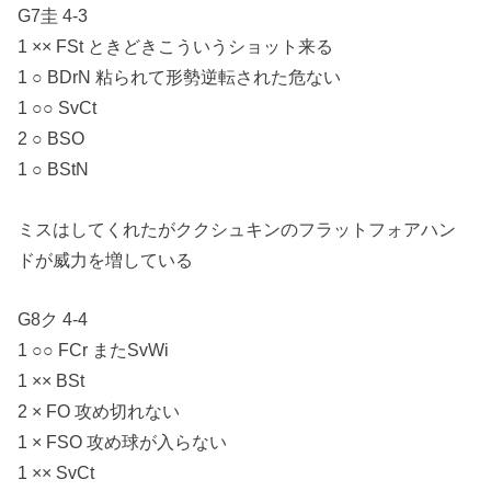
G7圭 4-3
1 ×× FSt ときどきこういうショット来る
1 ○ BDrN 粘られて形勢逆転された危ない
1 ○○ SvCt
2 ○ BSO
1 ○ BStN
ミスはしてくれたがククシュキンのフラットフォアハン
ドが威力を増している
G8ク 4-4
1 ○○ FCr またSvWi
1 ×× BSt
2 × FO 攻め切れない
1 × FSO 攻め球が入らない
1 ×× SvCt