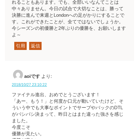
れることもあります。でも、全部いいなんてことは
中々ありません。今日の試合で大切なことは、勝って
決勝に進んで来週とLondonへの足がかりにすることで
す。これができたことが、全てではないでしょうか。
今シーズンの初優勝と2年ぶりの優勝を、お願いします
よ～
引用
返信
aoiです
より:
2018/10/27 23:10:22
ファイナル進出、おめでとうございます！
「あー、もう！」と何度か口元が動いていたけど、そ
ういう中でも大事なポイントでサーブやバックのDTL
がバシバシ決まって、昨日とはまた違った強さを感じ
ました。
今度こそ
優勝が見たい。