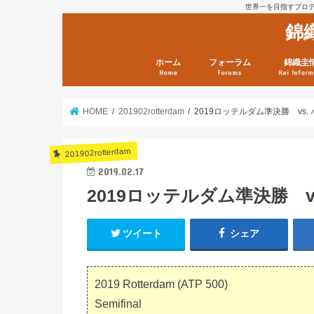
世界一を目指すプロテニ
錦
ホーム
フォーラム
錦織圭
Home
Forums
Kei Inform
日本選手情報
鼻血ブログラボ
鼻血ブログ分析班
Kei’s Me
錦織圭プ
錦織圭 戦
ランキン
錦織圭関
鼻血が出た
次は見とけ
日現在）
点）
HOME
201902rotterdam
2019ロッテルダム準決勝 vs
201902rotterdam
2019.02.17
2019ロッテルダム準決勝 
ツイート
シェア
2019 Rotterdam (ATP 500)
Semifinal