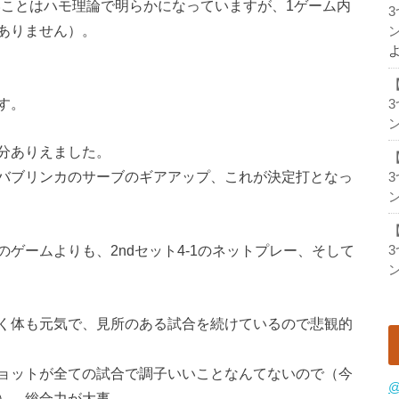
いことはハモ理論で明らかになっていますが、1ゲーム内
ありません）。
ン
す。
ン
分ありえました。
バブリンカのサーブのギアアップ、これが決定打となっ
ン
ゲームよりも、2ndセット4-1のネットプレー、そして
ン
く体も元気で、見所のある試合を続けているので悲観的
ョットが全ての試合で調子いいことなんてないので（今
@
）、総合力が大事。