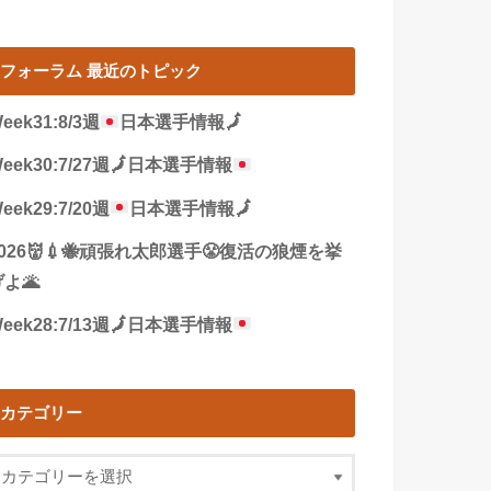
フォーラム 最近のトピック
eek31:8/3週
日本選手情報
🗾
eek30:7/27週
🗾
日本選手情報
eek29:7/20週
日本選手情報
🗾
2026👹💉🐝頑張れ太郎選手😤復活の狼煙を挙
よ🌋
eek28:7/13週
🗾
日本選手情報
カテゴリー