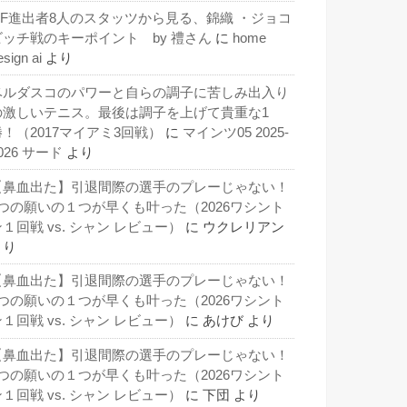
QF進出者8人のスタッツから見る、錦織 ・ジョコ
ビッチ戦のキーポイント by 禮さん
に
home
esign ai
より
ベルダスコのパワーと自らの調子に苦しみ出入り
の激しいテニス。最後は調子を上げて貴重な1
勝！（2017マイアミ3回戦）
に
マインツ05 2025-
026 サード
より
【鼻血出た】引退間際の選手のプレーじゃない！
3つの願いの１つが早くも叶った（2026ワシント
１回戦 vs. シャン レビュー）
に
ウクレリアン
より
【鼻血出た】引退間際の選手のプレーじゃない！
3つの願いの１つが早くも叶った（2026ワシント
１回戦 vs. シャン レビュー）
に
あけび
より
【鼻血出た】引退間際の選手のプレーじゃない！
3つの願いの１つが早くも叶った（2026ワシント
１回戦 vs. シャン レビュー）
に
下団
より