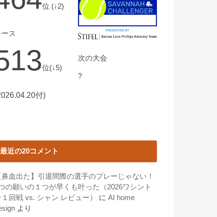
位 (↓2)
レース
513
次の大会
位(↓5)
?
2026.04.20付)
最近の20コメント
【鼻血出た】引退間際の選手のプレーじゃない！
3つの願いの１つが早くも叶った（2026ワシント
１回戦 vs. シャン レビュー）
に
AI home
esign
より