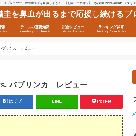
スプレーヤー、錦織圭選手を応援しよう！ 【お問い合わせ先】urryy★keinishikori.info （★
織圭を鼻血が出るまで応援し続けるブ
情報
テニスの基礎知識
試合レビュー
ランキング試算
ation
Knowledge of Tennis
Match Reviews
Ranking Calculation
ssage
ロフィール
績
グ推移
連グッズ
試合まとめ（2025年1月16
リスト（2021年8月10日時
ツアーの構造
ATPツアー ポイント表
テニス情報入手法
. バブリンカ レビュー
vs. バブリンカ レビュー
はてブ
LINE
Pocket
A