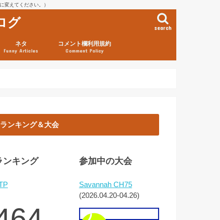
を@に変えてください。）
ログ
search
ネタ
コメント欄利用規約
Funny Articles
Comment Policy
ランキング＆大会
ランキング
参加中の大会
TP
Savannah CH75
(2026.04.20-04.26)
464