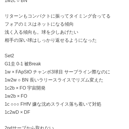
1w2c ○ BN
リターンもコンパクトに振ってタイミング合ってる
フォアのミスはネットになる傾向
浅く入る傾向も。球を少しあげたい
相手の深い球はしっかり返せるようになった
Set2
G1圭 0-1 被Break
1w × FApStO チャンボ3球目 サーブライン際なのに
1w2w ○ BN 長いラリースライスでリズム変えた
1c2b × FO 宇宙開発
1w2b × FO
1c ○○○ FHfV 嫌な沈めスライス落ち着いて対処
1c2wD × DF
2ndサーブから取れない