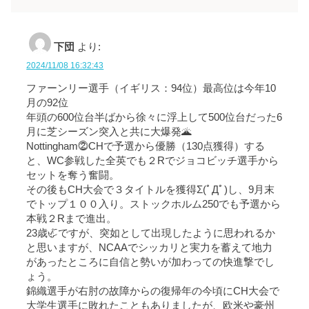
下団
より:
2024/11/08 16:32:43
ファーンリー選手（イギリス：94位）最高位は今年10
月の92位
年頭の600位台半ばから徐々に浮上して500位台だった6
月に芝シーズン突入と共に大爆発🌋
Nottingham⓶CHで予選から優勝（130点獲得）する
と、WC参戦した全英でも２Rでジョコビッチ選手から
セットを奪う奮闘。
その後もCH大会で３タイトルを獲得Σ(ﾟДﾟ)し、9月末
でトップ１００入り。ストックホルム250でも予選から
本戦２Rまで進出。
23歳🦏ですが、突如として出現したように思われるか
と思いますが、NCAAでシッカリと実力を蓄えて地力
があったところに自信と勢いが加わっての快進撃でし
ょう。
錦織選手が右肘の故障からの復帰年の今頃にCH大会で
大学生選手に敗れたこともありましたが、欧米や豪州