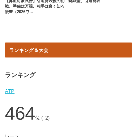
【鼻血対象試合】引退発表後の初
錦織圭、引退発表
戦、準備は万端、相手は良く知る
後輩（2026ワ…
ランキング＆大会
ランキング
ATP
464
位 (↓2)
レース