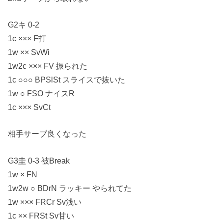
G2キ 0-2
1c ××× F打
1w ×× SvWi
1w2c ××× FV 振られた
1c ○○○ BPSlSt スライスで抜いた
1w ○ FSO ナイスR
1c ××× SvCt
相手サーブ良くなった
G3圭 0-3 被Break
1w × FN
1w2w ○ BDrN ラッキー やられてた
1w ××× FRCr Sv浅い
1c ×× FRSt Sv甘い