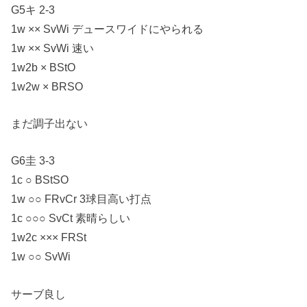
G5キ 2-3
1w ×× SvWi デュースワイドにやられる
1w ×× SvWi 速い
1w2b × BStO
1w2w × BRSO
まだ調子出ない
G6圭 3-3
1c ○ BStSO
1w ○○ FRvCr 3球目高い打点
1c ○○○ SvCt 素晴らしい
1w2c ××× FRSt
1w ○○ SvWi
サーブ良し