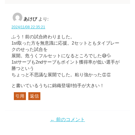
あけび
より:
2024/11/08 22:35:21
ふう！前の試合終わりました。
1st取った方を無意識に応援。2セットともタイブレー
クのせった試合を
展開。危うくフルセットになるところでした😅💦
1stサーブも2ndサーブもポイント獲得率が低い選手が
勝つという
ちょっと不思議な展開でした。粘り強かった👏👏
と書いているうちに錦織登場‼️拍手が大きい！
引用
返信
← 前のコメント