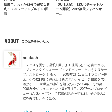
錦織圭、わずか72分で完璧な勝
【0:41追記】【23:45チャットル
利！（2017ウィンブルドン1回
ーム開設】2015楽天ジャパンオ
戦）
ー…
ABOUT
この記事をかいた人
netdash
テニスを愛する理系人間。よく理屈っぽいと言われる。
プレースタイルはサーブアンドボレー、というよりサー
ブ。ストロークは弱い。 2008年2月15日に本ブログを開
設。その数日後に錦織圭はあのデルレイビーチ優勝を成し
遂げる。 錦織圭の存在を知ったのは2004年。その後
2006年全仏ジュニアベスト8で再注目。2007年のプロデビ
ュー（AIGオープン）で錦織の試合を初観戦。その後の活
躍を確信し、今に至る。