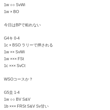
1w ○○ SvWi
1w × BO
今日はBPで粘れない
G4キ 0-4
1c × BSO ラリーで押される
1w ×× SvWi
1w ××× FSt
1c ××× SvCt
WSOコースか？
G5圭 1-4
1w ○○ BV S&V
1b ××× FRSt S&V Sv甘い