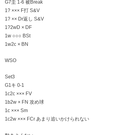
G7圭 1-6 被Break
1? ××× F打 S&V
1? ×× Dr返し S&V
1?2wD × DF
1w ○○○ BSt
1w2c × BN
WSO
Set3
G1キ 0-1
1c2c ××× FV
1b2w × FN 攻め球
1c ××× Sm
1c2w ××× FCr あまり追いかけられない