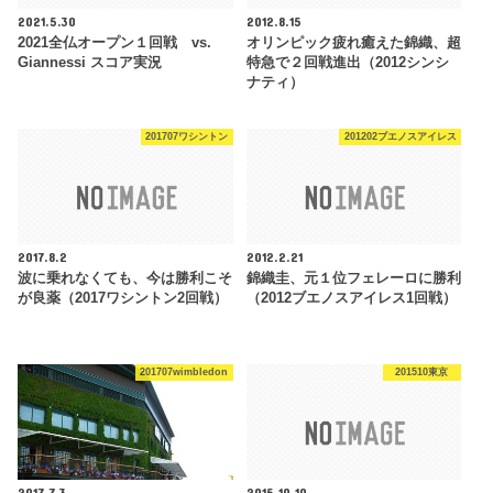
2021.5.30
2012.8.15
2021全仏オープン１回戦 vs.
オリンピック疲れ癒えた錦織、超
Giannessi スコア実況
特急で２回戦進出（2012シンシ
ナティ）
201707ワシントン
201202ブエノスアイレス
2017.8.2
2012.2.21
波に乗れなくても、今は勝利こそ
錦織圭、元１位フェレーロに勝利
が良薬（2017ワシントン2回戦）
（2012ブエノスアイレス1回戦）
201707wimbledon
201510東京
2017.7.3
2015.10.10