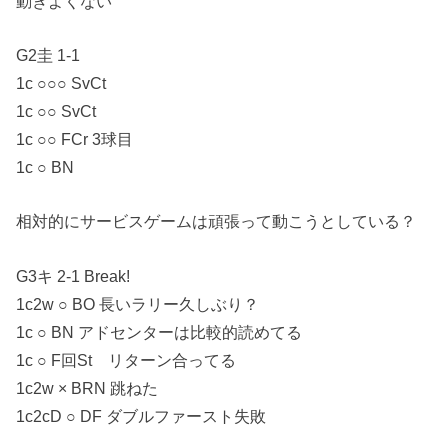
動きよくない
G2圭 1-1
1c ○○○ SvCt
1c ○○ SvCt
1c ○○ FCr 3球目
1c ○ BN
相対的にサービスゲームは頑張って動こうとしている？
G3キ 2-1 Break!
1c2w ○ BO 長いラリー久しぶり？
1c ○ BN アドセンターは比較的読めてる
1c ○ F回St リターン合ってる
1c2w × BRN 跳ねた
1c2cD ○ DF ダブルファースト失敗