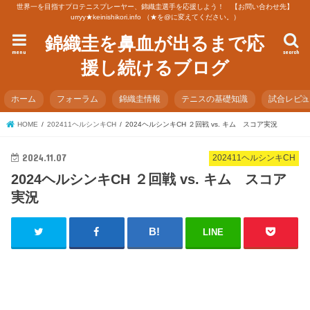
世界一を目指すプロテニスプレーヤー、錦織圭選手を応援しよう！ 【お問い合わせ先】
urryy★keinishikori.info （★を@に変えてください。）
錦織圭を鼻血が出るまで応
menu
search
援し続けるブログ
ホーム
フォーラム
錦織圭情報
テニスの基礎知識
試合レビ
HOME
202411ヘルシンキCH
2024ヘルシンキCH ２回戦 vs. キム スコア実況
2024.11.07
202411ヘルシンキCH
2024ヘルシンキCH ２回戦 vs. キム スコア
実況
LINE