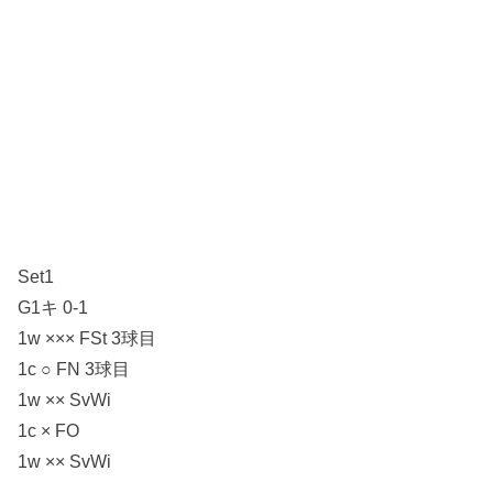
Set1
G1キ 0-1
1w ××× FSt 3球目
1c ○ FN 3球目
1w ×× SvWi
1c × FO
1w ×× SvWi