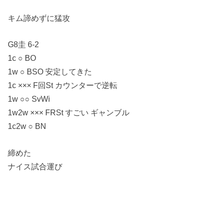
キム諦めずに猛攻
G8圭 6-2
1c ○ BO
1w ○ BSO 安定してきた
1c ××× F回St カウンターで逆転
1w ○○ SvWi
1w2w ××× FRSt すごい ギャンブル
1c2w ○ BN
締めた
ナイス試合運び