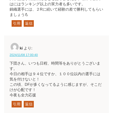
はにはランキング以上の実力者も多いです。
錦織選手には、２Rに続いて経験の差で勝利してもらい
ましょう💪
引用
返信
ki
より:
2024/11/08 17:00:40
下団さん、いつも日程、時間等をありがとうございま
す。
今日の相手は９４位ですか、１００位以内の選手には
気を付けないと！
この頃、DFが多くなってるように感じますが、そこだ
けが心配です！
今夜も全力応援
引用
返信