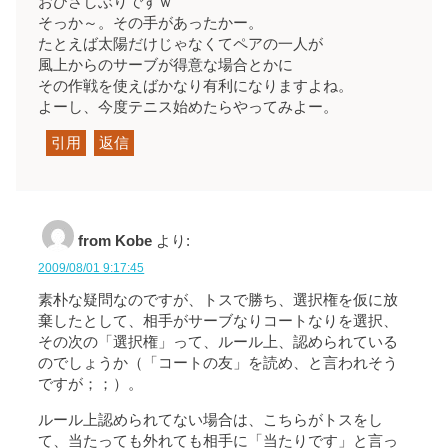
おひさしぶりですｗ
そっか～。その手があったかー。
たとえば太陽だけじゃなくてペアの一人が
風上からのサーブが得意な場合とかに
その作戦を使えばかなり有利になりますよね。
よーし、今度テニス始めたらやってみよー。
引用
返信
from Kobe
より:
2009/08/01 9:17:45
素朴な疑問なのですが、トスで勝ち、選択権を仮に放
棄したとして、相手がサーブなりコートなりを選択、
その次の「選択権」って、ルール上、認められている
のでしょうか（「コートの友」を読め、と言われそう
ですが；；）。
ルール上認められてない場合は、こちらがトスをし
て、当たっても外れても相手に「当たりです」と言っ