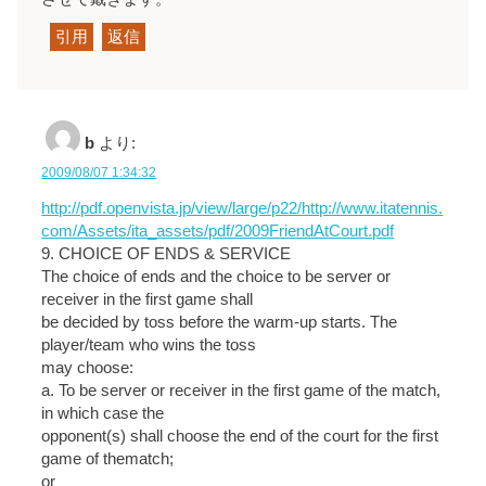
引用
返信
b
より:
2009/08/07 1:34:32
http://pdf.openvista.jp/view/large/p22/http://www.itatennis.
com/Assets/ita_assets/pdf/2009FriendAtCourt.pdf
9. CHOICE OF ENDS & SERVICE
The choice of ends and the choice to be server or
receiver in the first game shall
be decided by toss before the warm-up starts. The
player/team who wins the toss
may choose:
a. To be server or receiver in the first game of the match,
in which case the
opponent(s) shall choose the end of the court for the first
game of thematch;
or