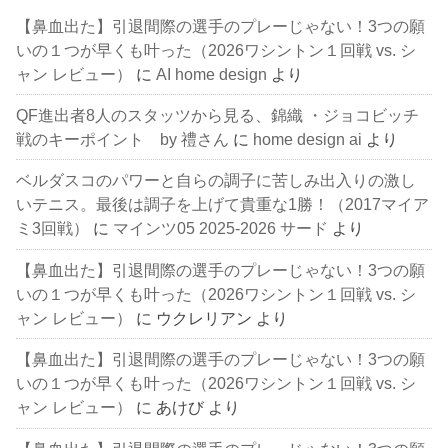
【鼻血出た】引退間際の選手のプレーじゃない！3つの願
いの１つが早くも叶った（2026ワシントン１回戦 vs. シ
ャン レビュー）
に
AI home design
より
QF進出者8人のスタッツから見る、錦織 ・ジョコビッチ
戦のキーポイント by 禮さん
に
home design ai
より
ベルダスコのパワーと自らの調子に苦しみ出入りの激し
いテニス。最後は調子を上げて貴重な1勝！（2017マイア
ミ3回戦）
に
マインツ05 2025-2026 サード
より
【鼻血出た】引退間際の選手のプレーじゃない！3つの願
いの１つが早くも叶った（2026ワシントン１回戦 vs. シ
ャン レビュー）
に
ウクレリアン
より
【鼻血出た】引退間際の選手のプレーじゃない！3つの願
いの１つが早くも叶った（2026ワシントン１回戦 vs. シ
ャン レビュー）
に
あけび
より