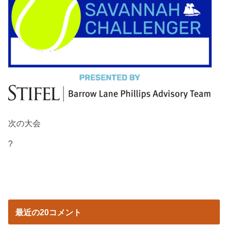
次の大会
?
最近の20コメント