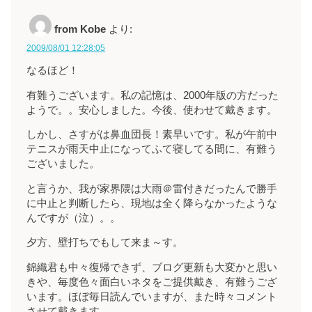
from Kobe
より:
2009/08/01 12:28:05
なるほど！
有難うございます。私の記憶は、2000年版の方だった
ようで。。安心しました。今後、使わせて戴きます。
しかし、さすがは鼻血団長！素早いです。私が午前中
テニスが雨天中止になってふて寝してる間に、有難う
ございました。
と言うか、我が家界隈は大雨＠雷付きだったんで勝手
に中止と判断したら、現地は全く降らなかったような
んですが（泣）。。
夕方、壁打ちでもして来ま～す。
錦織君も中々復帰できず、ブログ更新も大変かと思い
きや、毎度色々面白いネタをご提供戴き、有難うござ
います。ほぼ毎日読んでいますが、また時々コメント
させて戴きます。