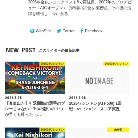
2006年全仏ジュニアベスト8で再注目。2007年のプロデビ
ュー（AIGオープン）で錦織の試合を初観戦。その後の活
躍を確信し、今に至る。
WebSite
Twitter
Facebook
NEW POST
このライターの最新記事
202608ワシントン
202608ワシントン
2026.7.28
2026.7.28
【鼻血出た】引退間際の選手のプ
2026ワシントン(ATP500) 1回
レーじゃない！3つの願いの１つ
戦 vs. シャン スコア実況
が早くも叶った（…
202608ワシントン
未分類