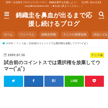
世界一を目指すプロテニスプレーヤー、錦織圭選手を応援しよう！ 【お問い合わせ先】
urryy★keinishikori.info （★を@に変えてください。）
錦織圭を鼻血が出るまで応
menu
search
援し続けるブログ
ホーム
フォーラム
錦織圭情報
テニスの基礎知識
試合レビ
HOME
テニス論
試合前のコイントスでは選択権を放棄してウマー(ﾟдﾟ)
2009.07.30
テニス論
試合前のコイントスでは選択権を放棄してウ
マー(ﾟдﾟ)
LINE