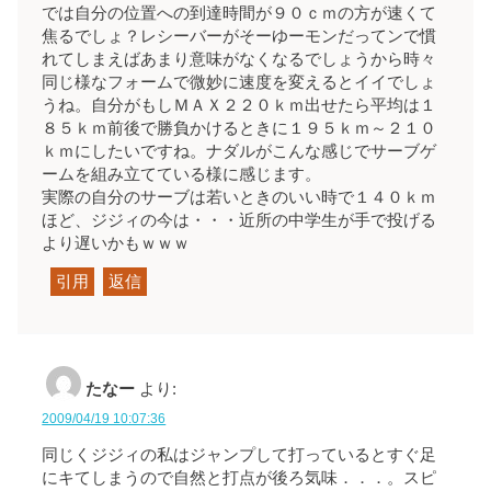
では自分の位置への到達時間が９０ｃｍの方が速くて
焦るでしょ？レシーバーがそーゆーモンだってンで慣
れてしまえばあまり意味がなくなるでしょうから時々
同じ様なフォームで微妙に速度を変えるとイイでしょ
うね。自分がもしＭＡＸ２２０ｋｍ出せたら平均は１
８５ｋｍ前後で勝負かけるときに１９５ｋｍ～２１０
ｋｍにしたいですね。ナダルがこんな感じでサーブゲ
ームを組み立てている様に感じます。
実際の自分のサーブは若いときのいい時で１４０ｋｍ
ほど、ジジィの今は・・・近所の中学生が手で投げる
より遅いかもｗｗｗ
引用
返信
たなー
より:
2009/04/19 10:07:36
同じくジジィの私はジャンプして打っているとすぐ足
にキてしまうので自然と打点が後ろ気味．．．。スピ