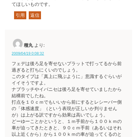
てほしいものです。
引用
返信
種丸
より:
2009/04/19 0:08:32
フェデは後ろ足を寄せないプラットで打ってるから前
過ぎると打ちにくいのでしょう。
このタイプは「真上に飛ぶように」意識するぐらいが
イイそうですよ。
ナブラッチやイバニセは後ろ足を寄せていましたから
結構前でしたね。
打点を１０ｃｍでもいいから前にするとレシーバー側
の「体感速度」（という表現が正しいか判りません
が）は上がる訳ですから効果は高いでしょう。
どーゆーことかというと、１ｍ手前から１００ｋｍの
車が迫ってきたときと、９０ｃｍ手前（あるいはそれ
以上近くから）から１００ｋｍの車が迫ってくるのと