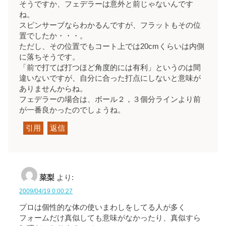
そうですか、フェデラーは意外と前じゃないんです
ね。
スピンサーブならわかるんですが、フラットもその位
置でしたか・・・。
ただし、その位置でもコート上では20cmくらいは内側
に落ちそうです。
「前で打てば打つほど角度的には有利」というのは間
違いないですが、自分に合った打点にしないと意味が
ありませんからね。
フェデラーの場合は、ボール２，３個分ラインより前
が一番良かったのでしょうね。
引用
返信
菜梨
より:
2009/04/19 0:00:27
プロは個性的な体の使いまわしをしてる人が多く
フォームだけ真似しても意味がなかったり、真似すら