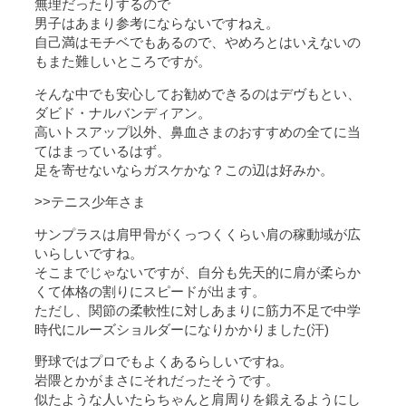
無理だったりするので
男子はあまり参考にならないですねえ。
自己満はモチベでもあるので、やめろとはいえないの
もまた難しいところですが。
そんな中でも安心してお勧めできるのはデヴもとい、
ダビド・ナルバンディアン。
高いトスアップ以外、鼻血さまのおすすめの全てに当
てはまっているはず。
足を寄せないならガスケかな？この辺は好みか。
>>テニス少年さま
サンプラスは肩甲骨がくっつくくらい肩の稼動域が広
いらしいですね。
そこまでじゃないですが、自分も先天的に肩が柔らか
くて体格の割りにスピードが出ます。
ただし、関節の柔軟性に対しあまりに筋力不足で中学
時代にルーズショルダーになりかかりました(汗)
野球ではプロでもよくあるらしいですね。
岩隈とかがまさにそれだったそうです。
似たような人いたらちゃんと肩周りを鍛えるようにし