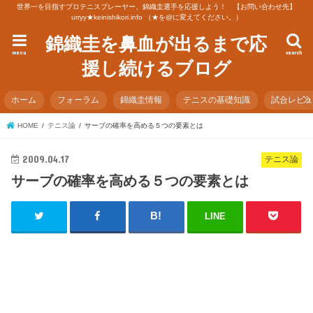
世界一を目指すプロテニスプレーヤー、錦織圭選手を応援しよう！ 【お問い合わせ先】
urryy★keinishikori.info （★を@に変えてください。）
錦織圭を鼻血が出るまで応
menu
search
援し続けるブログ
ホーム
フォーラム
錦織圭情報
テニスの基礎知識
試合レビ
HOME
テニス論
サーブの確率を高める５つの要素とは
2009.04.17
テニス論
サーブの確率を高める５つの要素とは
LINE