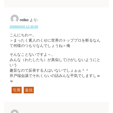
reiko
より:
2009/04/20 12:30:00
こんにちわー。
＞まったく素人のくせに世界のトッププロを斬るなん
て何様のつもりなんでしょうね＞俺
そんなことないですよ～。
みんな（わたしたち）が真似してけがしないようにと
いう
趣旨なので反発する人はいないでしょぉぉ＾＾
井戸端会議でそれくらいの話みんな平気でしますしｗ
ｗ
引用
返信