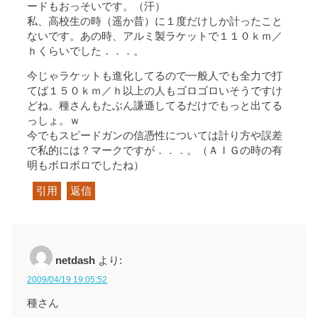
ードもおっそいです。（汗）
私、高校生の時（遥か昔）に１度だけしか計ったこと
ないです。あの時、アルミ製ラケットで１１０ｋｍ／
ｈくらいでした．．．。
今じゃラケットも進化してるので一般人でも全力で打
てば１５０ｋｍ／ｈ以上の人もゴロゴロいそうですけ
どね。種さんもたぶん謙遜してるだけでもっと出てる
っしょ。ｗ
今でもスピードガンの信憑性については計り方や誤差
で私的には？マークですが．．．。（ＡＩＧの時の有
明もボロボロでしたね）
引用
返信
netdash
より:
2009/04/19 19:05:52
種さん