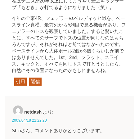
私はテニス歴20年以上にしてようやく最近キックサー
ブ「もどき」が打てるようになりました（笑）。
今年の全豪4R、フェデラーvsベルディッヒ戦を、ベー
スライン真横、最前列から5列目で見る機会があり、フ
ェデラーのトスを観察していました。すると驚いたこ
とに、すべてのサーブでトスの位置が同じなのはもち
ろんですが、それがそれほど前ではなかったのです。
ベースラインから大体ボール2個か3個くらいしか前で
はありませんでした。1st、2nd、フラット、スライ
ス、キックと、すべてを同じトスで打とうとしたら、
自然にその位置になったのかもしれませんね。
引用
返信
netdash
より:
2009/04/18 22:22:20
Shinさん、コメントありがとうございます。