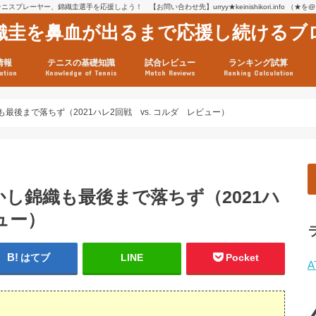
スプレーヤー、錦織圭選手を応援しよう！ 【お問い合わせ先】urryy★keinishikori.info （★
織圭を鼻血が出るまで応援し続けるブ
情報
テニスの基礎知識
試合レビュー
ランキング試算
ation
Knowledge of Tennis
Match Reviews
Ranking Calculation
ssage
ロフィール
績
グ推移
連グッズ
試合まとめ（2025年1月16
リスト（2021年8月10日時
ツアーの構造
ATPツアー ポイント表
テニス情報入手法
後まで落ちず（2021ハレ2回戦 vs. コルダ レビュー）
し錦織も最後まで落ちず（2021ハ
ュー）
はてブ
LINE
Pocket
A