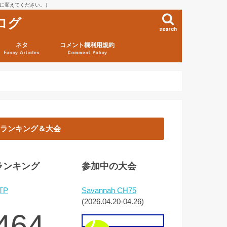
を@に変えてください。）
ログ
search
ネタ
コメント欄利用規約
Funny Articles
Comment Policy
ランキング＆大会
ランキング
参加中の大会
TP
Savannah CH75
(2026.04.20-04.26)
464