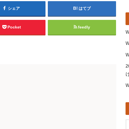
シェア
はてブ
Pocket
feedly
W
W
W
げ
W