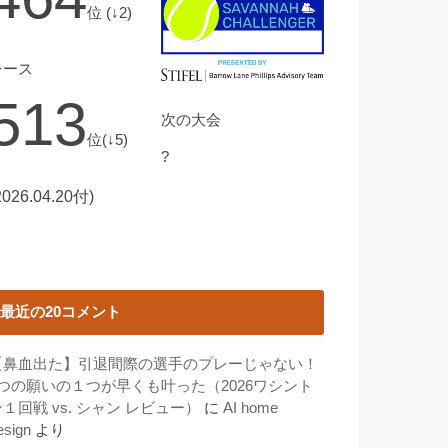
位 (↓2)
レース
513
次の大会
位(↓5)
?
2026.04.20付)
最近の20コメント
【鼻血出た】引退間際の選手のプレーじゃない！
3つの願いの１つが早くも叶った（2026ワシント
１回戦 vs. シャン レビュー）
に
AI home
esign
より