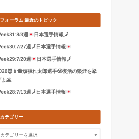
フォーラム 最近のトピック
eek31:8/3週
日本選手情報
🗾
eek30:7/27週
🗾
日本選手情報
eek29:7/20週
日本選手情報
🗾
2026👹💉🐝頑張れ太郎選手😤復活の狼煙を挙
よ🌋
eek28:7/13週
🗾
日本選手情報
カテゴリー