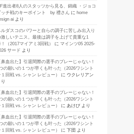
QF進出者8人のスタッツから見る、錦織 ・ジョコ
ビッチ戦のキーポイント by 禮さん
に
home
esign ai
より
ベルダスコのパワーと自らの調子に苦しみ出入り
の激しいテニス。最後は調子を上げて貴重な1
勝！（2017マイアミ3回戦）
に
マインツ05 2025-
026 サード
より
【鼻血出た】引退間際の選手のプレーじゃない！
3つの願いの１つが早くも叶った（2026ワシント
１回戦 vs. シャン レビュー）
に
ウクレリアン
より
【鼻血出た】引退間際の選手のプレーじゃない！
3つの願いの１つが早くも叶った（2026ワシント
１回戦 vs. シャン レビュー）
に
あけび
より
【鼻血出た】引退間際の選手のプレーじゃない！
3つの願いの１つが早くも叶った（2026ワシント
１回戦 vs. シャン レビュー）
に
下団
より