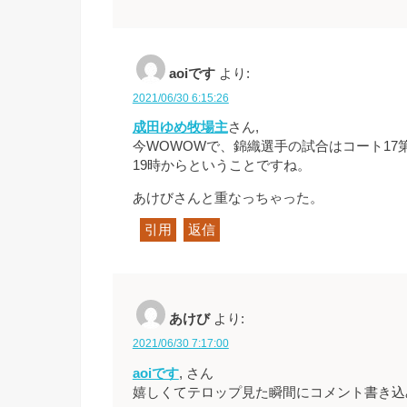
aoiです
より:
2021/06/30 6:15:26
成田ゆめ牧場主
さん,
今WOWOWで、錦織選手の試合はコート17
19時からということですね。
あけびさんと重なっちゃった。
引用
返信
あけび
より:
2021/06/30 7:17:00
aoiです
, さん
嬉しくてテロップ見た瞬間にコメント書き込