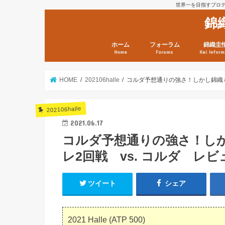
世界一を目指すプロテニ
錦
ホーム
フォーラム
錦織圭
Home
Forums
Kei Inform
日本選手情報
鼻血ブログラボ
鼻血ブログ分析班
Kei’s Me
錦織圭プ
錦織圭 戦
ランキン
錦織圭関
鼻血が出た
次は見とけ
日現在）
点）
HOME
202106halle
コルダ予想通りの強さ！しかし錦織も最
202106halle
2021.06.17
コルダ予想通りの強さ！しか
レ2回戦 vs. コルダ レビ
ツイート
シェア
2021 Halle (ATP 500)