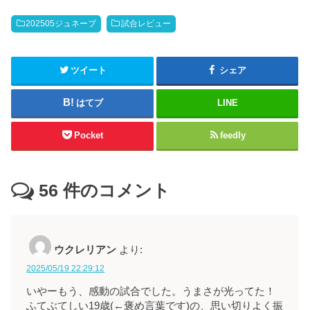
202505ジュネーブ
試合レビュー
ツイート
シェア
はてブ
LINE
Pocket
feedly
56
件のコメント
ウクレリアン
より:
2025/05/19 22:29:12
いやーもう、感動の試合でした。うまさが光ってた！
ふてぶてしい19歳(←褒め言葉です)の、思い切りよく振