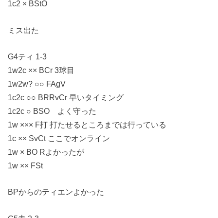
1c2 × BStO
ミス出た
G4ティ 1-3
1w2c ×× BCr 3球目
1w2w? ○○ FAgV
1c2c ○○ BRRvCr 早いタイミング
1c2c ○ BSO よく守った
1w ××× F打 打たせるところまでは行っている
1c ×× SvCt ここでオンライン
1w × BO Rよかったが
1w ×× FSt
BPからのティエンよかった