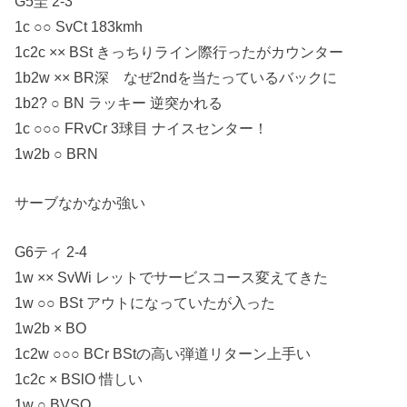
G5圭 2-3
1c ○○ SvCt 183kmh
1c2c ×× BSt きっちりライン際行ったがカウンター
1b2w ×× BR深 なぜ2ndを当たっているバックに
1b2? ○ BN ラッキー 逆突かれる
1c ○○○ FRvCr 3球目 ナイスセンター！
1w2b ○ BRN
サーブなかなか強い
G6ティ 2-4
1w ×× SvWi レットでサービスコース変えてきた
1w ○○ BSt アウトになっていたが入った
1w2b × BO
1c2w ○○○ BCr BStの高い弾道リターン上手い
1c2c × BSlO 惜しい
1w ○ BVSO