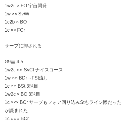
1w2c × FO 宇宙開発
1w ×× SvWi
1c2b ○ BO
1c ×× FCr
サーブに押される
G9圭 4-5
1w2c ○○ SvCt ナイスコース
1w ○○ BDr→FSt流し
1c ○○ BSt 3球目
1w2c × BO 3球目
1c ××× BCr サーブもフォア回り込みStもライン際だった
が読まれた
1c ○○○ BCr