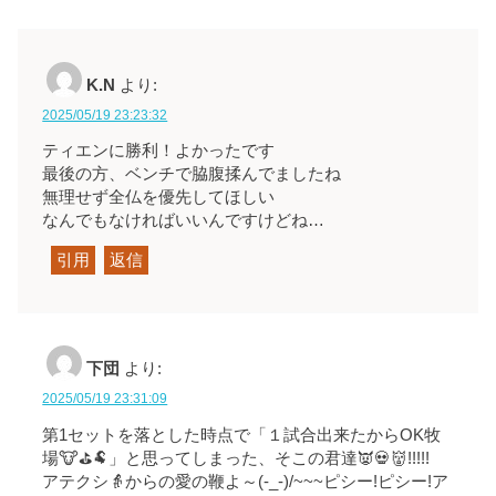
K.N
より:
2025/05/19 23:23:32
ティエンに勝利！よかったです
最後の方、ベンチで脇腹揉んでましたね
無理せず全仏を優先してほしい
なんでもなければいいんですけどね…
引用
返信
下団
より:
2025/05/19 23:31:09
第1セットを落とした時点で「１試合出来たからOK牧
場🐮⛳🐏」と思ってしまった、そこの君達👿💀👹!!!!!
アテクシ👵からの愛の鞭よ～(-_-)/~~~ピシー!ピシー!ア