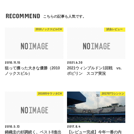
RECOMMEND
こちらの記事も人気です。
2010ノックスビルCH
試合レビュー
2010.11.15
2021.6.30
狙って獲った大きな優勝（2010
2021ウィンブルドン1回戦 vs.
ノックスビル）
ポピリン スコア実況
201005サラソタCH
201707ワシントン
2010.5.13
2017.8.4
錦織圭の好調続く、ベスト8進出
【レビュー完成】今年一番の内