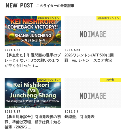
NEW POST
このライターの最新記事
202608ワシントン
202608ワシントン
2026.7.28
2026.7.28
【鼻血出た】引退間際の選手のプ
2026ワシントン(ATP500) 1回
レーじゃない！3つの願いの１つ
戦 vs. シャン スコア実況
が早くも叶った（…
202608ワシントン
未分類
2026.7.27
2026.5.1
【鼻血対象試合】引退発表後の初
錦織圭、引退発表
戦、準備は万端、相手は良く知る
後輩（2026ワ…