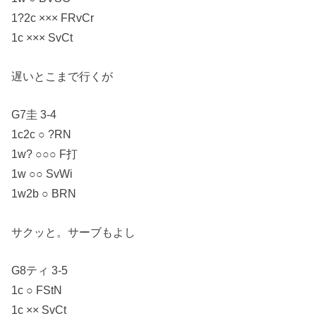
1?2c ××× FRvCr
1c ××× SvCt
遅いとこまで行くが
G7圭 3-4
1c2c ○ ?RN
1w? ○○○ F打
1w ○○ SvWi
1w2b ○ BRN
サクッと。サーブもよし
G8ティ 3-5
1c ○ FStN
1c ×× SvCt