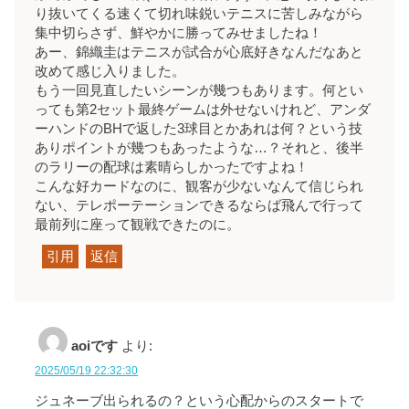
り抜いてくる速くて切れ味鋭いテニスに苦しみながら
集中切らさず、鮮やかに勝ってみせましたね！
あー、錦織圭はテニスが試合が心底好きなんだなあと
改めて感じ入りました。
もう一回見直したいシーンが幾つもあります。何とい
っても第2セット最終ゲームは外せないけれど、アンダ
ーハンドのBHで返した3球目とかあれは何？という技
ありポイントが幾つもあったような…？それと、後半
のラリーの配球は素晴らしかったですよね！
こんな好カードなのに、観客が少ないなんて信じられ
ない、テレポーテーションできるならば飛んで行って
最前列に座って観戦できたのに。
引用
返信
aoiです
より:
2025/05/19 22:32:30
ジュネーブ出られるの？という心配からのスタートで