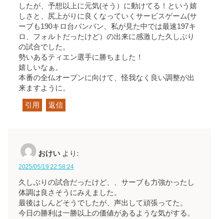
したが、予想以上に元気(そう）に動けてる！という嬉
しさと、尻上がりに良くなっていくサービスゲーム(サ
ーブも190キロ台バンバン、私が見た中では最速197キ
ロ、フォルトだったけど）の出来に感激した久しぶり
の試合でした。
勢いあるティエン選手に勝ちました！
嬉しいなぁ。
本番の全仏オープンに向けて、怪我なく良い調整が出
来ますように。
引用
返信
おけい
より:
2025/05/19 22:58:24
久しぶりの試合だったけど、、サーブも力強かったし
体調は良さそうにみえました。
最後はしんどそうでしたが、声出して頑張ってた。
今日の勝利は一勝以上の価値があるような気がする。