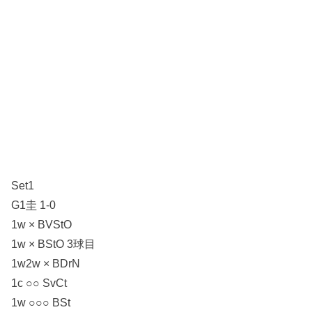
Set1
G1圭 1-0
1w × BVStO
1w × BStO 3球目
1w2w × BDrN
1c ○○ SvCt
1w ○○○ BSt