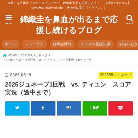
世界一を目指すプロテニスプレーヤー、錦織圭選手を応援しよう！ 【お問い合わせ先】
urryy★keinishikori.info （★を@に変えてください。）
錦織圭を鼻血が出るまで応
menu
search
援し続けるブログ
ホーム
フォーラム
錦織圭情報
テニスの基礎知識
試合レビ
HOME
202505ジュネーブ
2025ジュネーブ1回戦 vs. ティエン スコア実況（途中まで）
2025.05.19
202505ジュネーブ
2025ジュネーブ1回戦 vs. ティエン スコア
実況（途中まで）
LINE