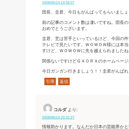
2008/06/14 19:58:07
団長、圭君、今日もがんばってもらいましょ
前の記事のコメント数は凄いですね。団長の
おめでとうございます。
圭君、芝は苦手といっているけど、今回の件
テレビで見たいです。ＷＯＷＯＷ様には本当
すけど、ＷＯＷＯＷに先を越えられましたね
関係ないですけどＧＡＯＲＡのホームページ
今日ガンガン行きましょう！！圭君がんばれ
引用
返信
コルダ
より:
2008/06/14 20:32:27
情報助かります。なんだか日本の芸能界かと