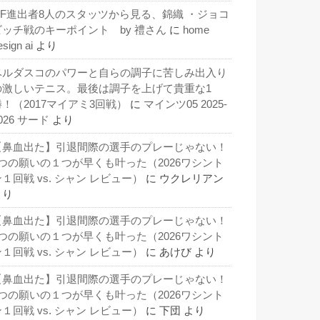
QF進出者8人のスタッツから見る、錦織 ・ジョコ
ビッチ戦のキーポイント by 禮さん
に
home
esign ai
より
ベルダスコのパワーと自らの調子に苦しみ出入り
の激しいテニス。最後は調子を上げて貴重な1
勝！（2017マイアミ3回戦）
に
マインツ05 2025-
026 サード
より
【鼻血出た】引退間際の選手のプレーじゃない！
3つの願いの１つが早くも叶った（2026ワシント
１回戦 vs. シャン レビュー）
に
ウクレリアン
より
【鼻血出た】引退間際の選手のプレーじゃない！
3つの願いの１つが早くも叶った（2026ワシント
１回戦 vs. シャン レビュー）
に
あけび
より
【鼻血出た】引退間際の選手のプレーじゃない！
3つの願いの１つが早くも叶った（2026ワシント
１回戦 vs. シャン レビュー）
に
下団
より