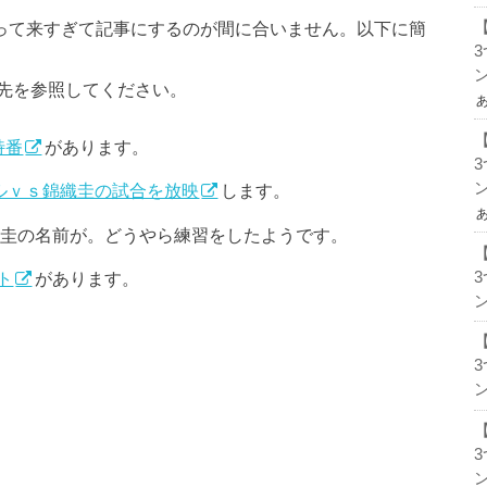
入って来すぎて記事にするのが間に合いません。以下に簡
ン
を参照してください。
特番
があります。
ン
ルｖｓ錦織圭の試合を放映
します。
織圭の名前が。どうやら練習をしたようです。
ト
があります。
ン
ン
ン