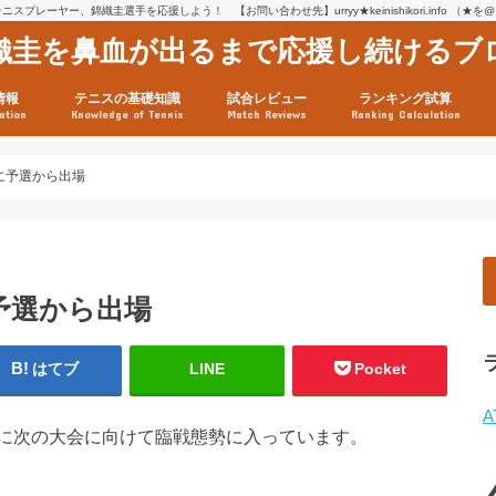
スプレーヤー、錦織圭選手を応援しよう！ 【お問い合わせ先】urryy★keinishikori.info （★
織圭を鼻血が出るまで応援し続けるブ
情報
テニスの基礎知識
試合レビュー
ランキング試算
ation
Knowledge of Tennis
Match Reviews
Ranking Calculation
ssage
ロフィール
績
グ推移
連グッズ
試合まとめ（2025年1月16
リスト（2021年8月10日時
ツアーの構造
ATPツアー ポイント表
テニス情報入手法
に予選から出場
予選から出場
はてブ
LINE
Pocket
A
に次の大会に向けて臨戦態勢に入っています。