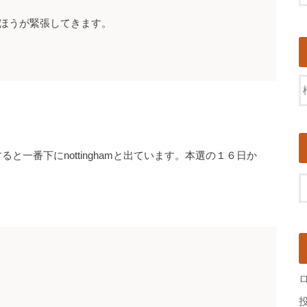
ほうが緊張してきます。
se overすると一番下にnottinghamと出ています。本選の１６日か