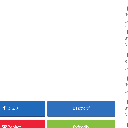
ン
ン
ン
ン
シェア
はてブ
ン
Pocket
feedly