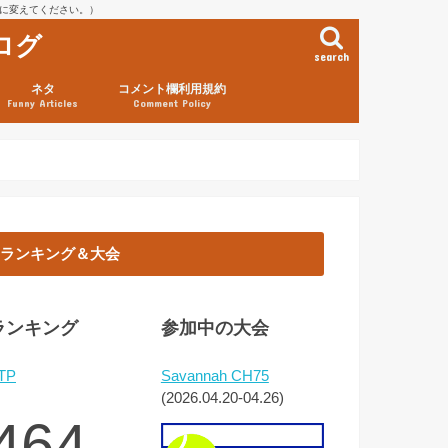
を@に変えてください。）
ログ
search
ネタ
コメント欄利用規約
Funny Articles
Comment Policy
ランキング＆大会
ランキング
参加中の大会
TP
Savannah CH75
(2026.04.20-04.26)
464