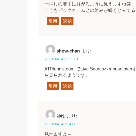
一押しの若手に群がるように見えますね笑
こうもビックネームとの絡みが続くとみてる
引用
返信
show-chan
より:
2008/06/14 22:33:01
ATPtennis.com でLive Scoresへmou
ら見られるようです。
引用
返信
ゆゆ
より:
2008/06/14 23:47:05
見れますよ～