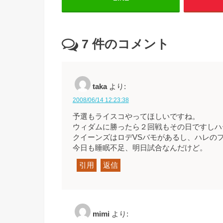
7
件のコメント
taka
より:
2008/06/14 12:23:38
予選もライスコやってほしいですね。
ウィダムに勝ったら２回戦もその日ですしハ
クイーンズはロデVSバモがあるし、ハレの
今日も睡眠不足、明日試合なんだけど。
引用
返信
mimi
より: