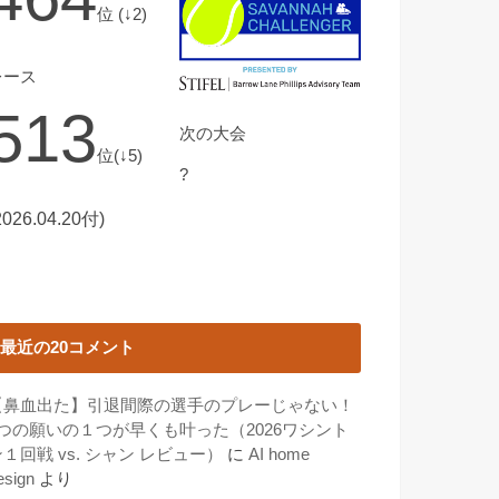
位 (↓2)
レース
513
次の大会
位(↓5)
?
2026.04.20付)
最近の20コメント
【鼻血出た】引退間際の選手のプレーじゃない！
3つの願いの１つが早くも叶った（2026ワシント
１回戦 vs. シャン レビュー）
に
AI home
esign
より