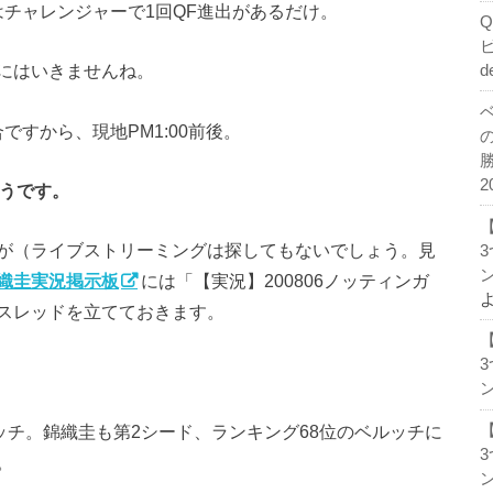
年はチャレンジャーで1回QF進出があるだけ。
にはいきませんね。
d
合ですから、現地PM1:00前後。
2
そうです。
が（ライブストリーミングは探してもないでしょう。見
ン
織圭実況掲示板
には「【実況】200806ノッティンガ
スレッドを立てておきます。
ン
ッチ。錦織圭も第2シード、ランキング68位のベルッチに
。
ン