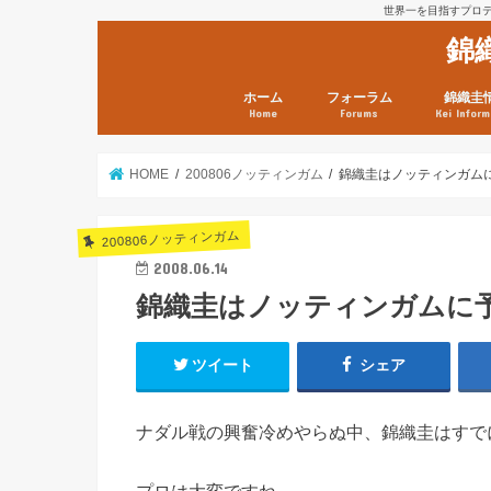
世界一を目指すプロテニ
錦
ホーム
フォーラム
錦織圭
Home
Forums
Kei Inform
日本選手情報
鼻血ブログラボ
鼻血ブログ分析班
Kei’s Me
錦織圭プ
錦織圭 戦
ランキン
錦織圭関
鼻血が出た
次は見とけ
日現在）
点）
HOME
200806ノッティンガム
錦織圭はノッティンガム
200806ノッティンガム
2008.06.14
錦織圭はノッティンガムに
ツイート
シェア
ナダル戦の興奮冷めやらぬ中、錦織圭はすで