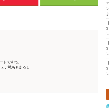
ン
ン
ン
ードですね。
フェデ戦ももあるし
ン
@