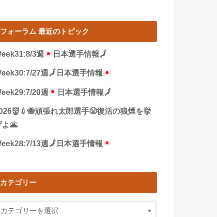
フォーラム 最近のトピック
eek31:8/3週
日本選手情報
🗾
eek30:7/27週
🗾
日本選手情報
eek29:7/20週
日本選手情報
🗾
2026👹💉🐝頑張れ太郎選手😤復活の狼煙を挙
よ🌋
eek28:7/13週
🗾
日本選手情報
カテゴリー