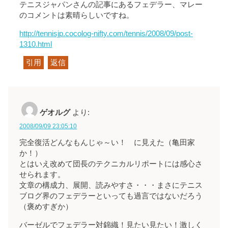
テニスジャパンさんの記事にあるフェデラー、マレー
のコメントは素晴らしいですね。
http://tennisjp.cocolog-nifty.com/tennis/2008/09/post-
1310.html
引用
返信
ゲオルグ
より:
2008/09/09 23:05:10
完全復活どんなもんじゃ～い！ に見えた（亀田家
か！）
とはいえ改めて団長のテクニカルリポートには感心さ
せられます。
文章の構成力、展開、読みやすさ・・・まさにテニス
ブログ界のフェデラーといっても過言ではないだろう
（褒めすぎか）
バーゼルでフェデラー対錦織！見たい見たい！激しく