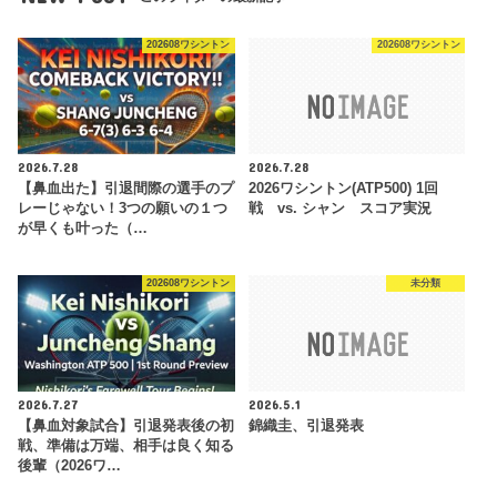
202608ワシントン
202608ワシントン
2026.7.28
2026.7.28
【鼻血出た】引退間際の選手のプ
2026ワシントン(ATP500) 1回
レーじゃない！3つの願いの１つ
戦 vs. シャン スコア実況
が早くも叶った（…
202608ワシントン
未分類
2026.7.27
2026.5.1
【鼻血対象試合】引退発表後の初
錦織圭、引退発表
戦、準備は万端、相手は良く知る
後輩（2026ワ…