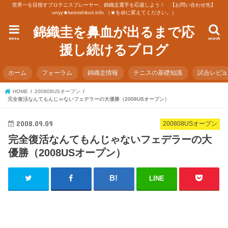
世界一を目指すプロテニスプレーヤー、錦織圭選手を応援しよう！ 【お問い合わせ先】
urryy★keinishikori.info （★を@に変えてください。）
錦織圭を鼻血が出るまで応
menu
search
援し続けるブログ
ホーム
フォーラム
錦織圭情報
テニスの基礎知識
試合レビ
HOME
200808USオープン
完全復活なんてもんじゃないフェデラーの大優勝（2008USオープン）
2008.09.09
200808USオープン
完全復活なんてもんじゃないフェデラーの大
優勝（2008USオープン）
LINE