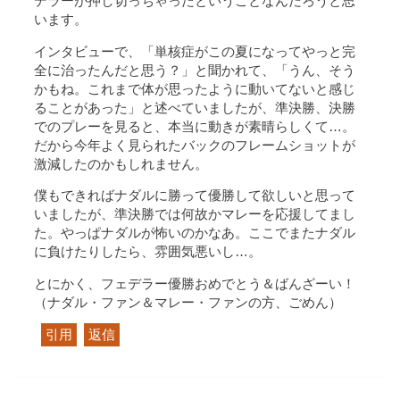
デラーが押し切っちゃったということなんだろうと思
います。
インタビューで、「単核症がこの夏になってやっと完
全に治ったんだと思う？」と聞かれて、「うん、そう
かもね。これまで体が思ったように動いてないと感じ
ることがあった」と述べていましたが、準決勝、決勝
でのプレーを見ると、本当に動きが素晴らしくて…。
だから今年よく見られたバックのフレームショットが
激減したのかもしれません。
僕もできればナダルに勝って優勝して欲しいと思って
いましたが、準決勝では何故かマレーを応援してまし
た。やっぱナダルが怖いのかなあ。ここでまたナダル
に負けたりしたら、雰囲気悪いし…。
とにかく、フェデラー優勝おめでとう＆ばんざーい！
（ナダル・ファン＆マレー・ファンの方、ごめん）
引用
返信