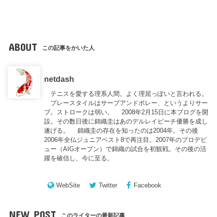
ABOUT
この記事をかいた人
netdash
テニスを愛する理系人間。よく理屈っぽいと言われる。
プレースタイルはサーブアンドボレー、というよりサー
ブ。ストロークは弱い。 2008年2月15日に本ブログを開
設。その数日後に錦織圭はあのデルレイビーチ優勝を成し
遂げる。 錦織圭の存在を知ったのは2004年。その後
2006年全仏ジュニアベスト8で再注目。2007年のプロデビ
ュー（AIGオープン）で錦織の試合を初観戦。その後の活
躍を確信し、今に至る。
WebSite
Twitter
Facebook
NEW POST
このライターの最新記事