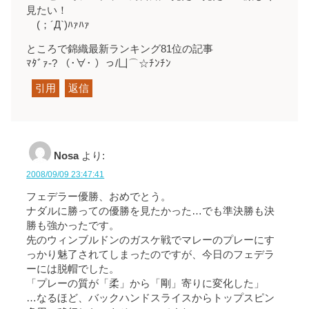
見たい！
(；´Д`)ﾊｧﾊｧ
ところで錦織最新ランキング81位の記事
ﾏﾀﾞｧ-? （･∀･ ）っ/凵⌒☆ﾁﾝﾁﾝ
引用
返信
Nosa
より:
2008/09/09 23:47:41
フェデラー優勝、おめでとう。
ナダルに勝っての優勝を見たかった…でも準決勝も決
勝も強かったです。
先のウィンブルドンのガスケ戦でマレーのプレーにす
っかり魅了されてしまったのですが、今日のフェデラ
ーには脱帽でした。
「プレーの質が「柔」から「剛」寄りに変化した」
…なるほど、バックハンドスライスからトップスピン