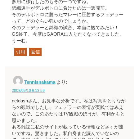
多用に移行したのもその一つですね。
錦織選手がデルポトロに負けたのは一週間前。
そのデルポトロに勝ったマレーに圧勝するフェデラー
って、どのぐらい強いのでしょうか。
今のフェデラーと錦織の試合、本当に観てみたい！
GS終了、今度はGAORAに入りたくなってきました。
うーむ。
引用
返信
Tennisnakama
より:
2008/09/10 6:13:59
netdashさん、お見事な分析です。私は写真をとりなが
らの観戦でしたし、フェデラーの表情が実践ではみえ
ないので、このあたりはTV観戦のほうが、有利かもと
思いました。
ある雑誌に私のサイトが載っている情報などさすが速
いですね。驚きました。私自身まだ読んでいないの