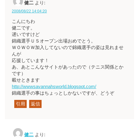
健二
より:
2008/08/22 14:04:20
こんにちわ
健二です。
遅いですけど
錦織選手ＵＳオープン出場おめでとう。
ＷＯＷＯＷ加入してないので錦織選手の姿は見れませ
んが
応援しています！
あ、あとこんなサイトがあったので（テニス関係とか
です）
載せときます
http://wwwsavannahsworld.blogspot.com/
錦織選手の事はちょっとしかないですが、どうぞ
引用
返信
健二
より: