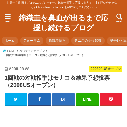
世界一を目指すプロテニスプレーヤー、錦織圭選手を応援しよう！ 【お問い合わせ先】
urryy★keinishikori.info （★を@に変えてください。）
錦織圭を鼻血が出るまで応
menu
search
援し続けるブログ
ホーム
フォーラム
錦織圭情報
テニスの基礎知識
試合レビ
HOME
200808USオープン
1回戦の対戦相手はモナコ＆結果予想投票（2008USオープン）
2008.08.22
200808USオープン
1回戦の対戦相手はモナコ＆結果予想投票
（2008USオープン）
LINE