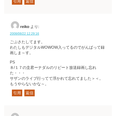
引用
返信
reiko
より:
2008/08/22 12:29:16
ごぶさたしてます。
わたしもデジタルWOWOW入ってるのでがんばって録
画しま～す。
PS
８/１７の圭君ーナダルのリピート放送録画し忘れ
た・・・
サザンのライブ行ってて浮かれて忘れてました＞＜。
もうやらないかな～。
引用
返信