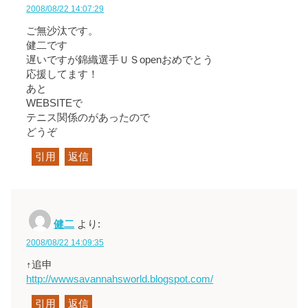
2008/08/22 14:07:29
ご無沙汰です。
健二です
遅いですが錦織選手ＵＳopenおめでとう
応援してます！
あと
WEBSITEで
テニス関係のがあったので
どうぞ
引用
返信
健二
より:
2008/08/22 14:09:35
↑追申
http://wwwsavannahsworld.blogspot.com/
引用
返信