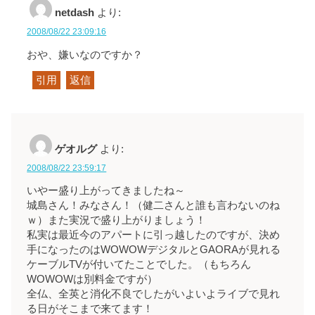
netdash
より:
2008/08/22 23:09:16
おや、嫌いなのですか？
引用
返信
ゲオルグ
より:
2008/08/22 23:59:17
いやー盛り上がってきましたね～
城島さん！みなさん！（健二さんと誰も言わないのね
ｗ）また実況で盛り上がりましょう！
私実は最近今のアパートに引っ越したのですが、決め
手になったのはWOWOWデジタルとGAORAが見れる
ケーブルTVが付いてたことでした。（もちろん
WOWOWは別料金ですが）
全仏、全英と消化不良でしたがいよいよライブで見れ
る日がそこまで来てます！