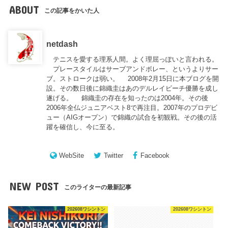
ABOUT
この記事をかいた人
netdash
テニスを愛する理系人間。よく理屈っぽいと言われる。
プレースタイルはサーブアンドボレー、というよりサー
ブ。ストロークは弱い。 2008年2月15日に本ブログを開
設。その数日後に錦織圭はあのデルレイビーチ優勝を成し
遂げる。 錦織圭の存在を知ったのは2004年。その後
2006年全仏ジュニアベスト8で再注目。2007年のプロデビ
ュー（AIGオープン）で錦織の試合を初観戦。その後の活
躍を確信し、今に至る。
WebSite
Twitter
Facebook
NEW POST
このライターの最新記事
202608ワシントン
202608ワシントン