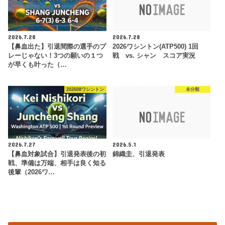
2026.7.28
2026.7.28
【鼻血出た】引退間際の選手のプ
2026ワシントン(ATP500) 1回
レーじゃない！3つの願いの１つ
戦 vs. シャン スコア実況
が早くも叶った（…
202608ワシントン
未分類
2026.7.27
2026.5.1
【鼻血対象試合】引退発表後の初
錦織圭、引退発表
戦、準備は万端、相手は良く知る
後輩（2026ワ…