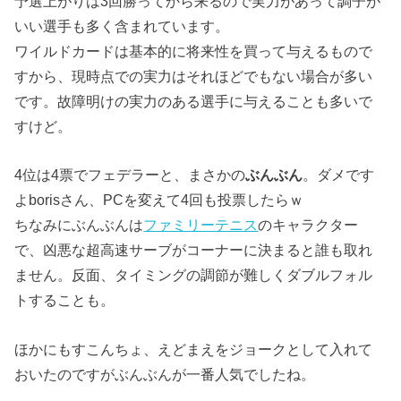
予選上がりは3回勝ってから来るので実力があって調子が
いい選手も多く含まれています。
ワイルドカードは基本的に将来性を買って与えるもので
すから、現時点での実力はそれほどでもない場合が多い
です。故障明けの実力のある選手に与えることも多いで
すけど。
4位は4票でフェデラーと、まさかの
ぶんぶん
。ダメです
よborisさん、PCを変えて4回も投票したらｗ
ちなみにぶんぶんは
ファミリーテニス
のキャラクター
で、凶悪な超高速サーブがコーナーに決まると誰も取れ
ません。反面、タイミングの調節が難しくダブルフォル
トすることも。
ほかにもすこんちょ、えどまえをジョークとして入れて
おいたのですがぶんぶんが一番人気でしたね。