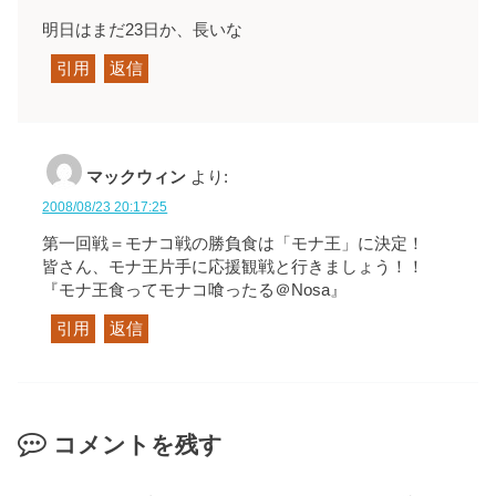
明日はまだ23日か、長いな
引用
返信
マックウィン
より:
2008/08/23 20:17:25
第一回戦＝モナコ戦の勝負食は「モナ王」に決定！
皆さん、モナ王片手に応援観戦と行きましょう！！
『モナ王食ってモナコ喰ったる＠Nosa』
引用
返信
コメントを残す