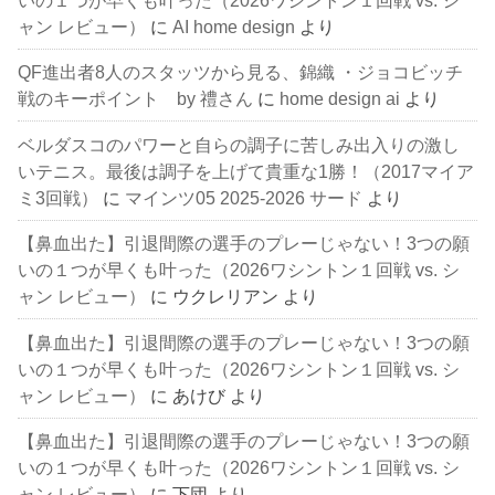
ャン レビュー）
に
AI home design
より
QF進出者8人のスタッツから見る、錦織 ・ジョコビッチ
戦のキーポイント by 禮さん
に
home design ai
より
ベルダスコのパワーと自らの調子に苦しみ出入りの激し
いテニス。最後は調子を上げて貴重な1勝！（2017マイア
ミ3回戦）
に
マインツ05 2025-2026 サード
より
【鼻血出た】引退間際の選手のプレーじゃない！3つの願
いの１つが早くも叶った（2026ワシントン１回戦 vs. シ
ャン レビュー）
に
ウクレリアン
より
【鼻血出た】引退間際の選手のプレーじゃない！3つの願
いの１つが早くも叶った（2026ワシントン１回戦 vs. シ
ャン レビュー）
に
あけび
より
【鼻血出た】引退間際の選手のプレーじゃない！3つの願
いの１つが早くも叶った（2026ワシントン１回戦 vs. シ
ャン レビュー）
に
下団
より