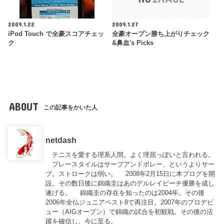
2009.1.22
2009.1.27
iPod Touch で全豪スコアチェッ
全豪オープン勝ち上がりチェック
ク
&鼻血's Picks
ABOUT
この記事をかいた人
netdash
テニスを愛する理系人間。よく理屈っぽいと言われる。
プレースタイルはサーブアンドボレー、というよりサー
ブ。ストロークは弱い。 2008年2月15日に本ブログを開
設。その数日後に錦織圭はあのデルレイビーチ優勝を成し
遂げる。 錦織圭の存在を知ったのは2004年。その後
2006年全仏ジュニアベスト8で再注目。2007年のプロデビ
ュー（AIGオープン）で錦織の試合を初観戦。その後の活
躍を確信し、今に至る。