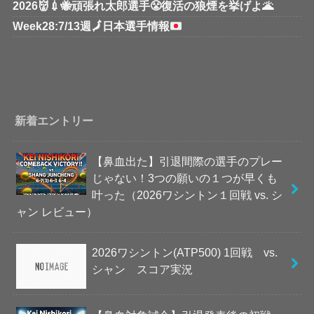
2026👹💉🐝頑張れ太郎選手😤復活の狼煙を挙げよ🌋
Week28:7/13週
🗾
日本選手情報
新着エントリー
【鼻血出た】引退間際の選手のプレー
じゃない！3つの願いの１つが早くも
叶った（2026ワシントン１回戦 vs. シ
ャン レビュー）
2026ワシントン(ATP500) 1回戦 vs.
シャン スコア実況