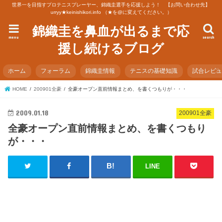
世界一を目指すプロテニスプレーヤー、錦織圭選手を応援しよう！ 【お問い合わせ先】
urryy★keinishikori.info （★を@に変えてください。）
錦織圭を鼻血が出るまで応
menu
search
援し続けるブログ
ホーム
フォーラム
錦織圭情報
テニスの基礎知識
試合レビ
HOME
200901全豪
全豪オープン直前情報まとめ、を書くつもりが・・・
2009.01.18
200901全豪
全豪オープン直前情報まとめ、を書くつもり
が・・・
LINE