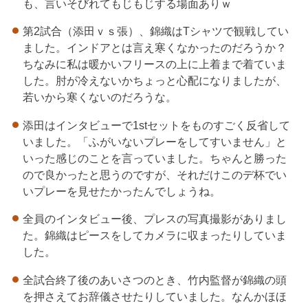
も、言いそびれてもじもじする場面ありｗ
第2試合（添田ｖｓ張）、錦織はTシャツで観戦してい
ました。インドアとは言え寒くなかったのだろうか？
ちなみに私は暖かいフリースの上に上着まで着ていま
した。肘が冷えないかちょっと心配になりましたが、
若いから寒くないのだろうな。
添田はインタビューで1stセットをものすごく反省して
いました。「ふがいないプレーをしてすいません」と
いった感じのことを言っていました。ちゃんと勝った
ので良かったと思うのですが、それだけこのデ杯でい
いプレーを見せたかったんでしょうね。
全員のインタビュー後、プレスの写真撮影がありまし
た。錦織はピースをしてカメラに収まったりしていま
した。
全試合終了後のあいさつのとき、竹内監督が錦織の頭
を押さえてお辞儀させたりしていました。なんかほほ