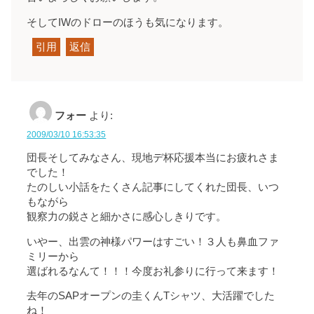
そしてIWのドローのほうも気になります。
引用
返信
フォー
より:
2009/03/10 16:53:35
団長そしてみなさん、現地デ杯応援本当にお疲れさま
でした！
たのしい小話をたくさん記事にしてくれた団長、いつ
もながら
観察力の鋭さと細かさに感心しきりです。
いやー、出雲の神様パワーはすごい！３人も鼻血ファ
ミリーから
選ばれるなんて！！！今度お礼参りに行って来ます！
去年のSAPオープンの圭くんTシャツ、大活躍でした
ね！