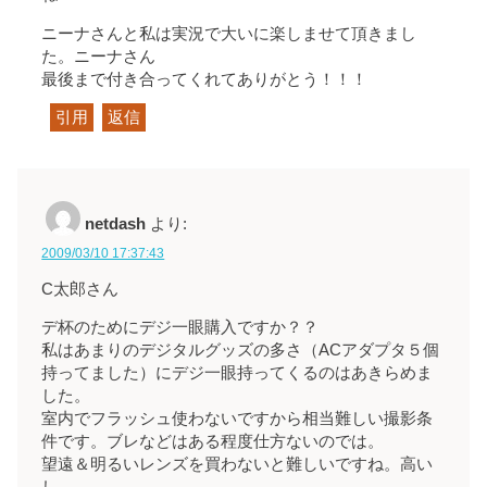
ニーナさんと私は実況で大いに楽しませて頂きまし
た。ニーナさん
最後まで付き合ってくれてありがとう！！！
引用
返信
netdash
より:
2009/03/10 17:37:43
C太郎さん
デ杯のためにデジ一眼購入ですか？？
私はあまりのデジタルグッズの多さ（ACアダプタ５個
持ってました）にデジ一眼持ってくるのはあきらめま
した。
室内でフラッシュ使わないですから相当難しい撮影条
件です。ブレなどはある程度仕方ないのでは。
望遠＆明るいレンズを買わないと難しいですね。高い