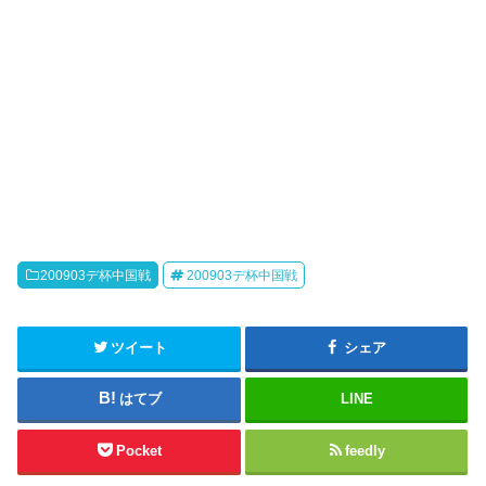
200903デ杯中国戦
200903デ杯中国戦
ツイート
シェア
はてブ
LINE
Pocket
feedly