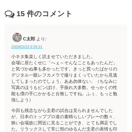
15
件のコメント
C太郎
より:
2009/03/10 6:59:31
小ネタ集楽しく読ませていただきました。
会場に居たくせに「へぇ～そんなこともあったんだ」
と気づかぬ事も多かったです。きっと買ったばかりの
デジタル一眼レフカメラで撮りまくっていたから見逃
してしまったのでしょう。ああ勿体ない。（ちなみに
写真のほうもピンぼけ、手振れ大多数。せっかくの性
能も僕の手にかかると台無しですね。ふぅ、もっと勉
強しよう）
今回も残念ながら圭君の試合は見られませんでした
が、日本のトッププロ達の素晴らしいプレーの数々、
狭い会場故に間近に見ることができ、とても満足でし
た。リラックスして常に頬のゆるんだ圭君の表情も印