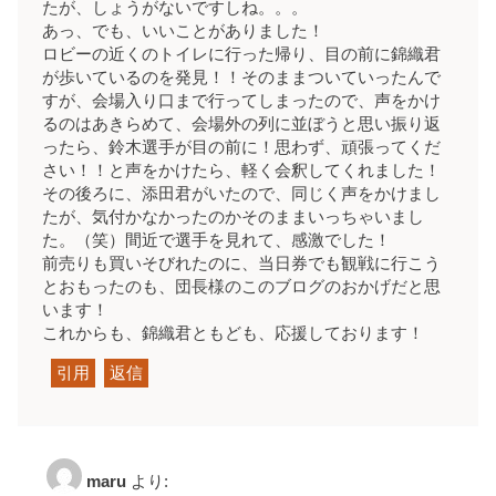
たが、しょうがないですしね。。。
あっ、でも、いいことがありました！
ロビーの近くのトイレに行った帰り、目の前に錦織君
が歩いているのを発見！！そのままついていったんで
すが、会場入り口まで行ってしまったので、声をかけ
るのはあきらめて、会場外の列に並ぼうと思い振り返
ったら、鈴木選手が目の前に！思わず、頑張ってくだ
さい！！と声をかけたら、軽く会釈してくれました！
その後ろに、添田君がいたので、同じく声をかけまし
たが、気付かなかったのかそのままいっちゃいまし
た。（笑）間近で選手を見れて、感激でした！
前売りも買いそびれたのに、当日券でも観戦に行こう
とおもったのも、団長様のこのブログのおかげだと思
います！
これからも、錦織君ともども、応援しております！
引用
返信
maru
より: