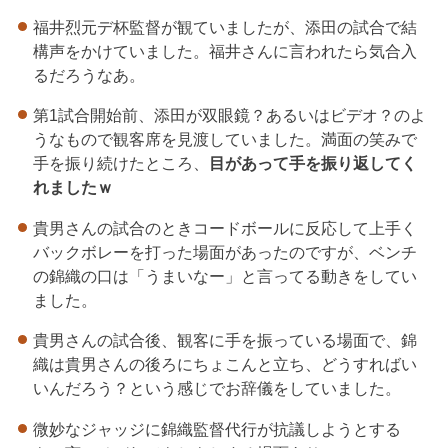
福井烈元デ杯監督が観ていましたが、添田の試合で結
構声をかけていました。福井さんに言われたら気合入
るだろうなあ。
第1試合開始前、添田が双眼鏡？あるいはビデオ？のよ
うなもので観客席を見渡していました。満面の笑みで
手を振り続けたところ、
目があって手を振り返してく
れましたｗ
貴男さんの試合のときコードボールに反応して上手く
バックボレーを打った場面があったのですが、ベンチ
の錦織の口は「うまいなー」と言ってる動きをしてい
ました。
貴男さんの試合後、観客に手を振っている場面で、錦
織は貴男さんの後ろにちょこんと立ち、どうすればい
いんだろう？という感じでお辞儀をしていました。
微妙なジャッジに錦織監督代行が抗議しようとする