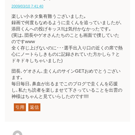
2009/03/10 7:41:40
楽しい小ネタ集有難うございました｡
録画で何度もなめるように圭くんを追っていましたが､
添田くんへの投げキッス!!は気付かなかったです｡
(実は､団長やゲオさんたちのことも画面で捜していた
のですwww
全く存じ上げないのに･･･選手出入り口の近くの席で熱
心にノートらしきものに記録されていた方かしら？と
ドキドキしちゃいました)
団長､ゲオさん､圭くんのサインGETおめでとうござい
ます｡
毎日毎日､鼻血が出るまでこのブログで圭くんを応援
し､私たち読者を楽しませて下さっていることを出雲の
神様はちゃんと見ていらしたのです!!!!
引用
返信