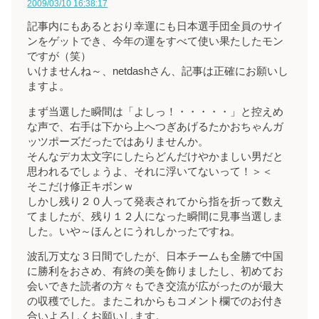
2009/03/10 16:38:17
記事内にもあるとおり幸運にも日本選手団全員のサイ
ンをゲットでき、今年の運をすべて使い果たしたモン
ですが（笑）
いけませんね～、netdashさん、記事は正確にお願いし
ますよ。
まず当選した瞬間は「よしっ！・・・・・」と控えめ
な声で、右手は下から上へつぎあげるたかおちゃんガ
ッツポーズだったではありませんか。
そんなデカ太文字にしたらどんだけやかましい男だと
思われるでしょうよ、それに浮いてないって！＞＜
そこだけ修正キボンｗ
しかし残り２０人って発表されてから指を折って数え
てましたが、残り１２人になった瞬間に見事当選しま
した。いや～ほんとにうれしかったですね。
波乱万丈な３日間でしたが、日本チームも全勝で中国
に勝利をおさめ、有終の美を飾りましたし、初めてお
会いできた読者の方々もでき交流が広がったのが最大
の収穫でした。またこれからもコメント欄でのお付き
合いよろしくお願いします。