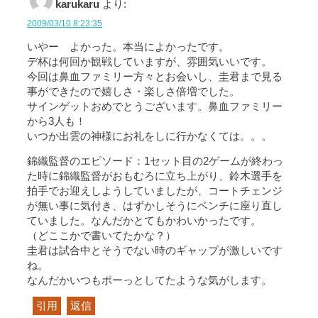
karukaru
より:
2009/03/10 8:23:35
いやー よかった。本当によかったです。
デ杯は何回か観戦していますが、雰囲気いいです。
今回は鼻血ファミリー方々とお会いし、圭君まで見る
事ができたので嬉しさ・楽しさ倍増でした。
サインゲットおめでとうございます。鼻血ファミリー
から3人も！
いつか出雲の神様にお礼をしに行かなくては。。。
錦織監督のエピソード：1セット目の2ゲームが終わっ
た時に錦織監督がおもむろに立ち上がり、鈴木選手を
拍手でお迎えしようしていましたが、コートチェンジ
が無い事に気付き、はずかしそうにベンチに座り直し
ていました。なんだかとてもかわいかったです。
（どここかで書いてたかな？）
圭君は試合中とそうでない時のギャップが激しいです
ね。
なんだかいつもポーっとしてたような気がします。
引用
返信