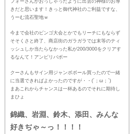
フォーさんがおっしゃったように出雲の神様のお導
きだと思います！きっと御代神社のご利益ですな、
うーむ流石聖地ｗ
今まで会社のビンゴ大会とかでもリーチにもならず
そそくさと終了、商店街のガラガラでは末等のティ
ッシュしか当たらなかった私が200/3000をクリアす
るなんて！アンビリバボー
クーさんもサイン用ジャンボボール買ったので一緒
に当選できればよかったのですが・・(´；ω；`)
まあこれからチャンスは一杯あるのでそれに期待し
まひょ
錦織、岩淵、鈴木、添田、みんな
好きぢゃ～っ！！！！