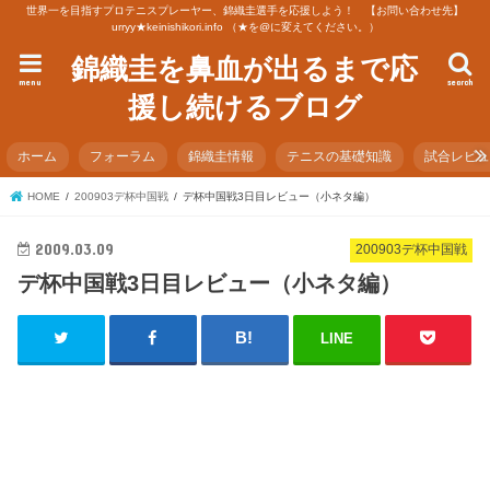
世界一を目指すプロテニスプレーヤー、錦織圭選手を応援しよう！ 【お問い合わせ先】
urryy★keinishikori.info （★を@に変えてください。）
錦織圭を鼻血が出るまで応
menu
search
援し続けるブログ
ホーム
フォーラム
錦織圭情報
テニスの基礎知識
試合レビ
HOME
200903デ杯中国戦
デ杯中国戦3日目レビュー（小ネタ編）
2009.03.09
200903デ杯中国戦
デ杯中国戦3日目レビュー（小ネタ編）
LINE